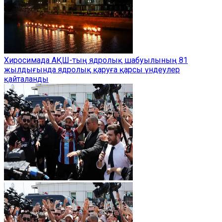
Хиросимада АҚШ-тың ядролық шабуылының 81
жылдығында ядролық қаруға қарсы үндеулер
қайталанды