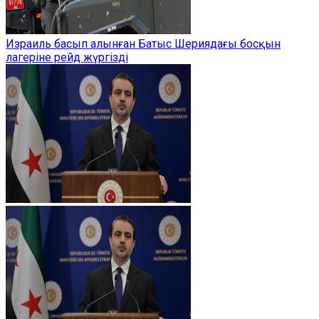
Израиль басып алынған Батыс Шериядағы босқын
лагеріне рейд жүргізді