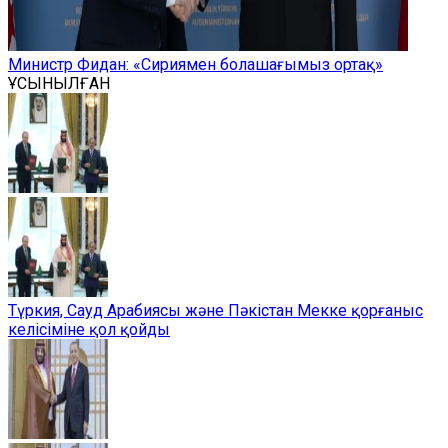
Министр Фидан: «Сириямен болашағымыз ортақ»
ҰСЫНЫЛҒАН
Түркия, Сауд Арабиясы және Пәкістан Мекке қорғаныс
келісіміне қол қойды