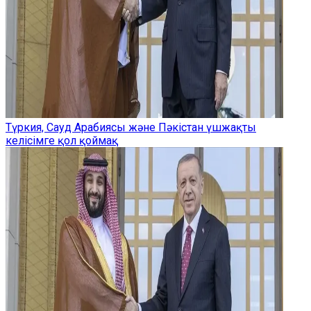
Түркия, Сауд Арабиясы және Пәкістан үшжақты
келісімге қол қоймақ