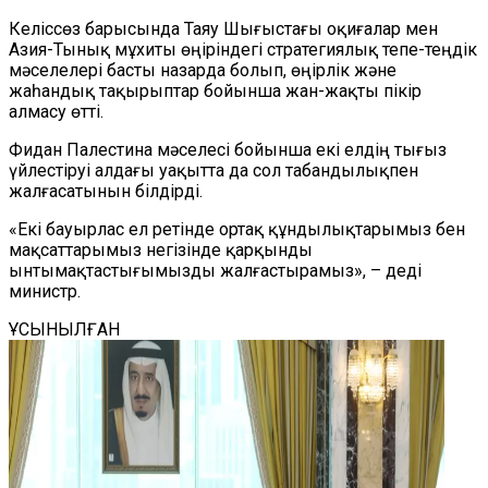
Келіссөз барысында Таяу Шығыстағы оқиғалар мен
Азия-Тынық мұхиты өңіріндегі стратегиялық тепе-теңдік
мәселелері басты назарда болып, өңірлік және
жаһандық тақырыптар бойынша жан-жақты пікір
алмасу өтті.
Фидан Палестина мәселесі бойынша екі елдің тығыз
үйлестіруі алдағы уақытта да сол табандылықпен
жалғасатынын білдірді.
«Екі бауырлас ел ретінде ортақ құндылықтарымыз бен
мақсаттарымыз негізінде қарқынды
ынтымақтастығымызды жалғастырамыз», – деді
министр.
ҰСЫНЫЛҒАН