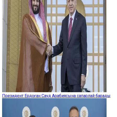
Президент Ердоған Сауд Арабиясына сапарлай барады