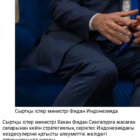
Сыртқы істер министрі Фидан Индонезияда
Сыртқы істер министрі Хакан Фидан Сингапурға жасаған
сапарынан кейін стратегиялық серіктес Индонезиядағы
кездесулеріне қатысты әлеуметтік желідегі
парақшасында жазды.