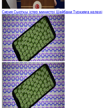
Сирия Сыртқы істер министрі Шайбани Түркияға келеді