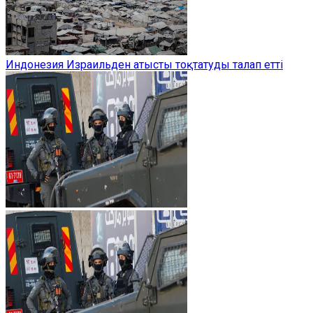
Индонезия Израильден атысты тоқтатуды талап етті