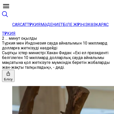
САЯСАТ
ТҮРКИЯ
МӘДЕНИЕТ
БІЛЕ ЖҮРІҢІЗ
КӨЗҚАРАС
ТҮРКИЯ
2 ... минут оқылды
Түркия мен Индонезия сауда айналымын 10 миллиард
долларға жеткізуді көздейді
Сыртқы істер министрі Хакан Фидан: «Екі ел президенті
белгілеген 10 миллиард долларлық сауда айналымы
мақсатына қол жеткізуге мүмкіндік беретін жобаларды
жан-жақты талқыладық», - деді.
Бөлісу