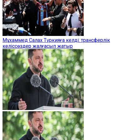
Мұхаммед Салах Түркияға келді: трансферлік
келіссөздер жалғасып жатыр