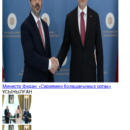
Министр Фидан: «Сириямен болашағымыз ортақ»
ҰСЫНЫЛҒАН