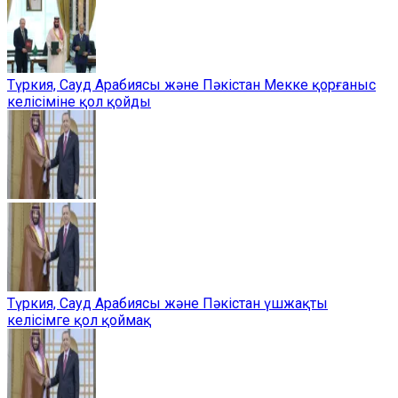
Түркия, Сауд Арабиясы және Пәкістан Мекке қорғаныс
келісіміне қол қойды
Түркия, Сауд Арабиясы және Пәкістан үшжақты
келісімге қол қоймақ