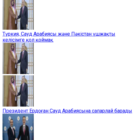
Түркия, Сауд Арабиясы және Пәкістан үшжақты
келісімге қол қоймақ
Президент Ердоған Сауд Арабиясына сапарлай барады