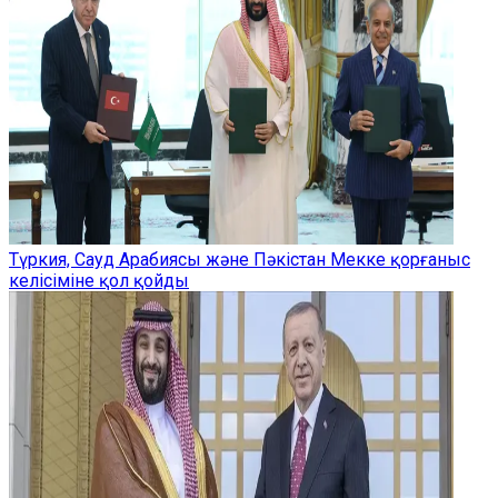
Түркия, Сауд Арабиясы және Пәкістан Мекке қорғаныс
келісіміне қол қойды