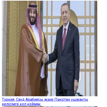
Түркия, Сауд Арабиясы және Пәкістан үшжақты
келісімге қол қоймақ