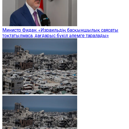
Министр Фидан: «Израильдің басқыншылық саясаты
тоқтатылмаса, дағдарыс бүкіл әлемге таралады»