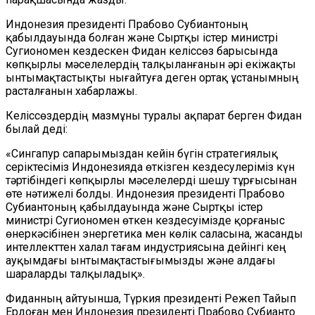
Индонезия президенті Прабово Субиантоның
қабылдауында болған және Сыртқы істер министрі
Сугиономен кездескен Фидан келіссөз барысында
көпқырлы мәселелердің талқыланғанын әрі екіжақты
ынтымақтастықты нығайтуға деген ортақ ұстанымның
расталғанын хабарлажы.
Келіссөздердің мазмұны туралы ақпарат берген Фидан
былай деді:
«Сингапур сапарымыздан кейін бүгін стратегиялық
серіктесіміз Индонезияда өткізген кездесулеріміз күн
тәртібіндегі көпқырлы мәселелерді шешу тұрғысынан
өте нәтижелі болды. Индонезия президенті Прабово
Субиантоның қабылдауында және Сыртқы істер
министрі Сугиономен өткен кездесуімізде қорғаныс
өнеркәсібінен энергетика мен көлік саласына, жасанды
интеллекттен халал тағам индустриясына дейінгі кең
ауқымдағы ынтымақтастығымызды және алдағы
шараларды талқыладық».
Фиданның айтуынша, Түркия президенті Режеп Тайып
Ердоған мен Индонезия президенті Прабово Субианто