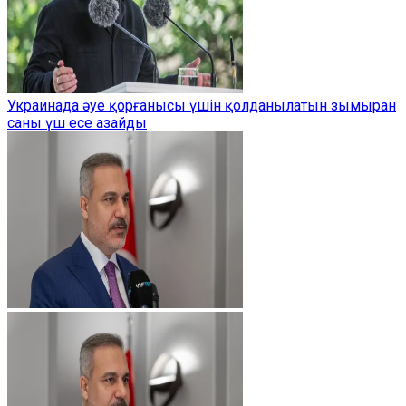
Украинада әуе қорғанысы үшін қолданылатын зымыран
саны үш есе азайды