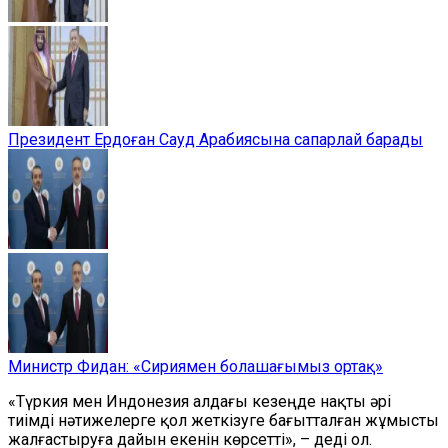
Президент Ердоған Сауд Арабиясына сапарлай барады
Министр Фидан: «Сириямен болашағымыз ортақ»
«Түркия мен Индонезия алдағы кезеңде нақты әрі
тиімді нәтижелерге қол жеткізуге бағытталған жұмысты
жалғастыруға дайын екенін көрсетті», – деді ол.