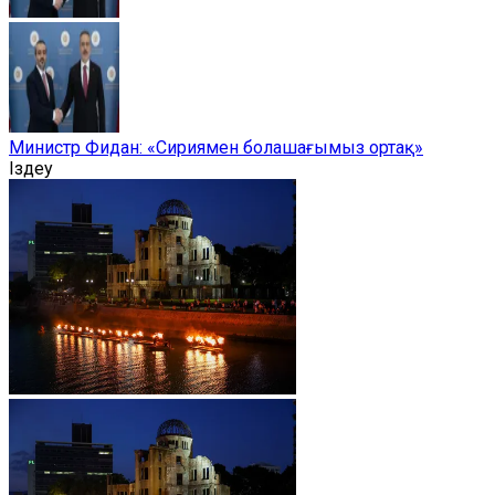
Министр Фидан: «Сириямен болашағымыз ортақ»
Іздеу