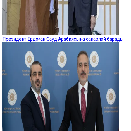
Президент Ердоған Сауд Арабиясына сапарлай барады