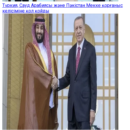
Түркия, Сауд Арабиясы және Пәкістан Мекке қорғаныс
келісіміне қол қойды