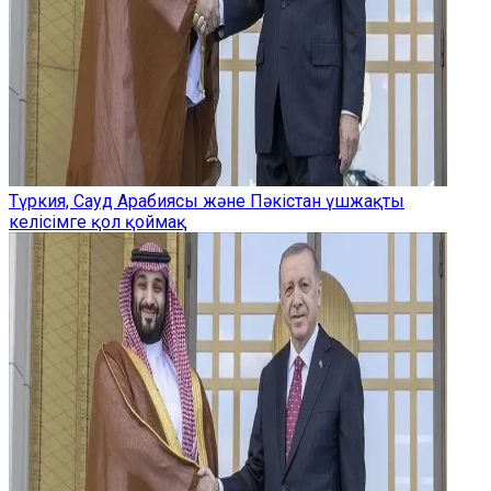
Түркия, Сауд Арабиясы және Пәкістан үшжақты
келісімге қол қоймақ