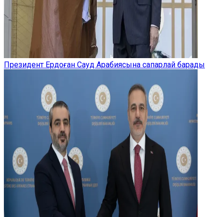
Президент Ердоған Сауд Арабиясына сапарлай барады