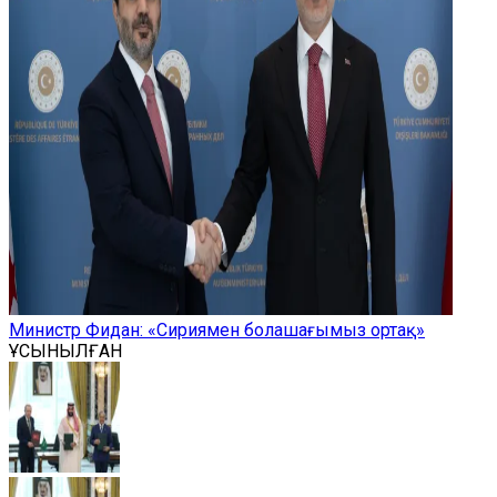
Министр Фидан: «Сириямен болашағымыз ортақ»
ҰСЫНЫЛҒАН