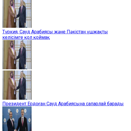
Түркия, Сауд Арабиясы және Пәкістан үшжақты
келісімге қол қоймақ
Президент Ердоған Сауд Арабиясына сапарлай барады