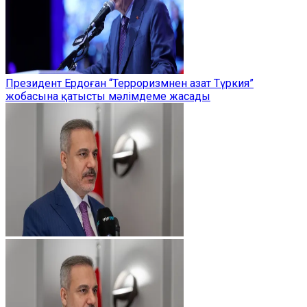
Президент Ердоған “Терроризмнен азат Түркия”
жобасына қатысты мәлімдеме жасады