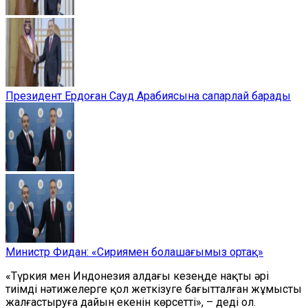
Президент Ердоған Сауд Арабиясына сапарлай барады
Министр Фидан: «Сириямен болашағымыз ортақ»
«Түркия мен Индонезия алдағы кезеңде нақты әрі
тиімді нәтижелерге қол жеткізуге бағытталған жұмысты
жалғастыруға дайын екенін көрсетті», – деді ол.