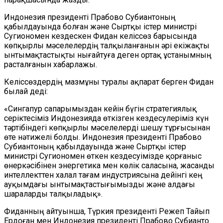
Индонезия президенті Прабово Субиантоның
қабылдауында болған және Сыртқы істер министрі
Сугиономен кездескен Фидан келіссөз барысында
көпқырлы мәселелердің талқыланғанын әрі екіжақты
ынтымақтастықты нығайтуға деген ортақ ұстанымның
расталғанын хабарлажы.
Келіссөздердің мазмұны туралы ақпарат берген Фидан
былай деді:
«Сингапур сапарымыздан кейін бүгін стратегиялық
серіктесіміз Индонезияда өткізген кездесулеріміз күн
тәртібіндегі көпқырлы мәселелерді шешу тұрғысынан
өте нәтижелі болды. Индонезия президенті Прабово
Субиантоның қабылдауында және Сыртқы істер
министрі Сугиономен өткен кездесуімізде қорғаныс
өнеркәсібінен энергетика мен көлік саласына, жасанды
интеллекттен халал тағам индустриясына дейінгі кең
ауқымдағы ынтымақтастығымызды және алдағы
шараларды талқыладық».
Фиданның айтуынша, Түркия президенті Режеп Тайып
Ердоған мен Индонезия президенті Прабово Субианто