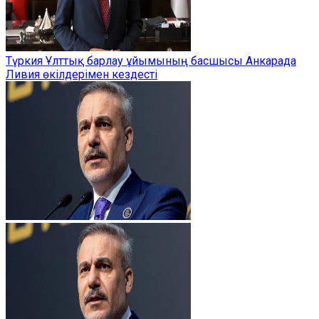
Түркия Ұлттық барлау ұйымының басшысы Анкарада
Ливия өкілдерімен кездесті