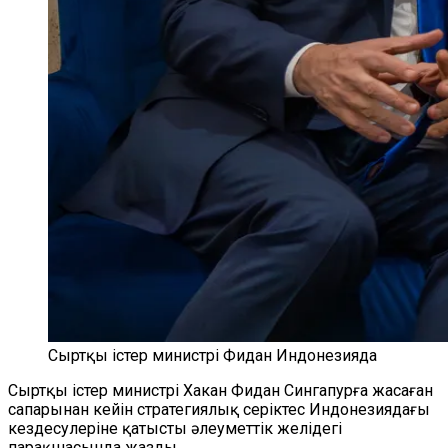
Сыртқы істер министрі Фидан Индонезияда
Сыртқы істер министрі Хакан Фидан Сингапурға жасаған
сапарынан кейін стратегиялық серіктес Индонезиядағы
кездесулеріне қатысты әлеуметтік желідегі
парақшасында жазды.