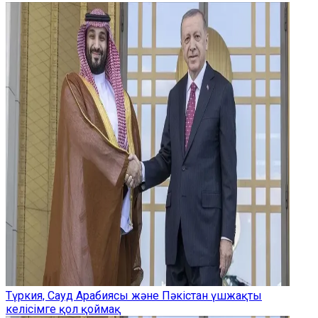
Түркия, Сауд Арабиясы және Пәкістан үшжақты
келісімге қол қоймақ