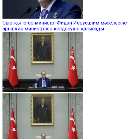
Сыртқы істер министрі Фидан Иерусалим мәселесіне
арналған министрлер кездесуіне қатысады