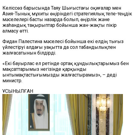
Келіссөз барысында Таяу Шығыстағы оқиғалар мен
Азия-Тынық мұхиты өңіріндегі стратегиялық тепе-теңдік
мәселелері басты назарда болып, өңірлік және
жаһандық тақырыптар бойынша жан-жақты пікір
алмасу өтті.
Фидан Палестина мәселесі бойынша екі елдің тығыз
үйлестіруі алдағы уақытта да сол табандылықпен
жалғасатынын білдірді.
«Екі бауырлас ел ретінде ортақ құндылықтарымыз бен
мақсаттарымыз негізінде қарқынды
ынтымақтастығымызды жалғастырамыз», – деді
министр.
ҰСЫНЫЛҒАН