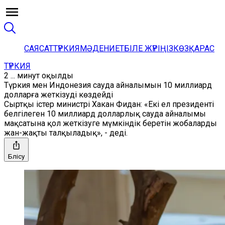
САЯСАТ
ТҮРКИЯ
МӘДЕНИЕТ
БІЛЕ ЖҮРІҢІЗ
КӨЗҚАРАС
ТҮРКИЯ
2 ... минут оқылды
Түркия мен Индонезия сауда айналымын 10 миллиард
долларға жеткізуді көздейді
Сыртқы істер министрі Хакан Фидан: «Екі ел президенті
белгілеген 10 миллиард долларлық сауда айналымы
мақсатына қол жеткізуге мүмкіндік беретін жобаларды
жан-жақты талқыладық», - деді.
Бөлісу