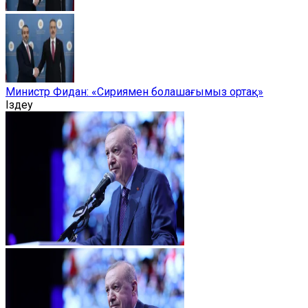
Министр Фидан: «Сириямен болашағымыз ортақ»
Іздеу