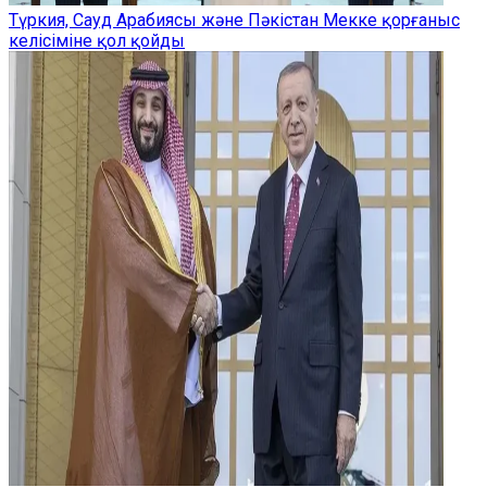
Түркия, Сауд Арабиясы және Пәкістан Мекке қорғаныс
келісіміне қол қойды