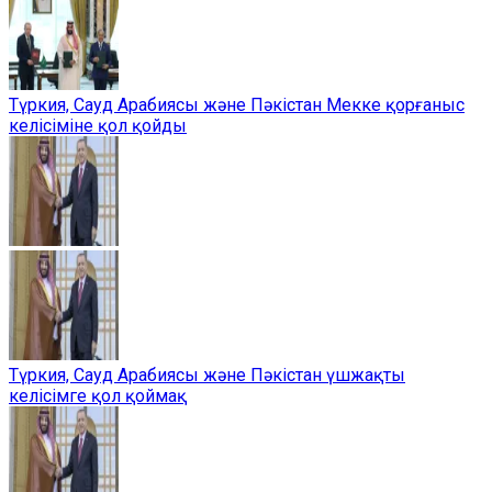
Түркия, Сауд Арабиясы және Пәкістан Мекке қорғаныс
келісіміне қол қойды
Түркия, Сауд Арабиясы және Пәкістан үшжақты
келісімге қол қоймақ