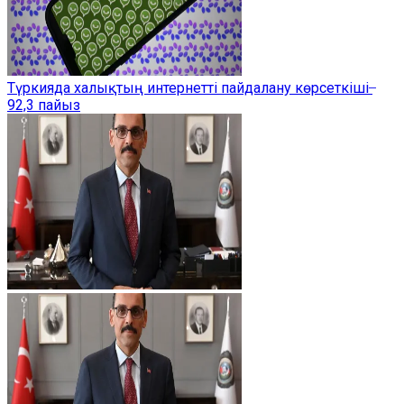
Түркияда халықтың интернетті пайдалану көрсеткіші ̶
92,3 пайыз