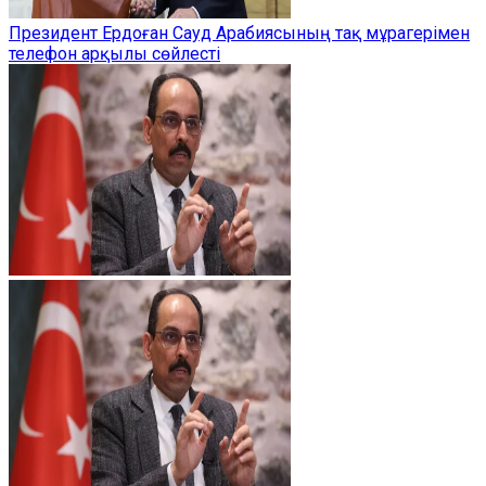
Президент Ердоған Сауд Арабиясының тақ мұрагерімен
телефон арқылы сөйлесті