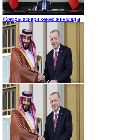
Жоғары әскери кеңес жиналады