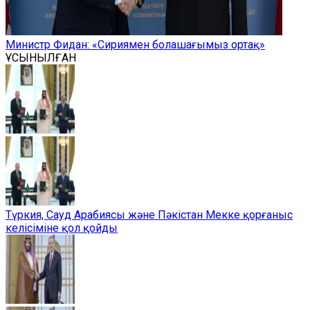
Министр Фидан: «Сириямен болашағымыз ортақ»
ҰСЫНЫЛҒАН
Түркия, Сауд Арабиясы және Пәкістан Мекке қорғаныс
келісіміне қол қойды