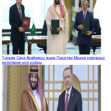
Түркия, Сауд Арабиясы және Пәкістан Мекке қорғаныс
келісіміне қол қойды