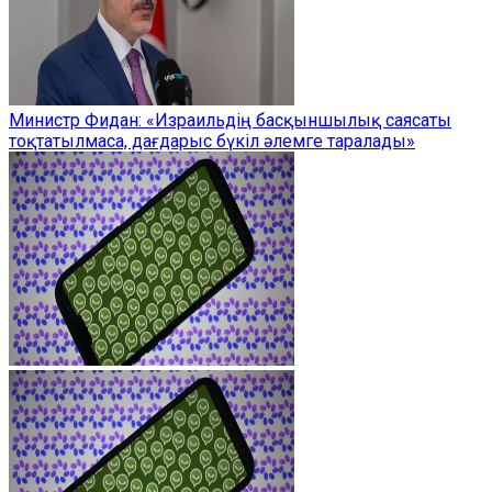
Министр Фидан: «Израильдің басқыншылық саясаты
тоқтатылмаса, дағдарыс бүкіл әлемге таралады»