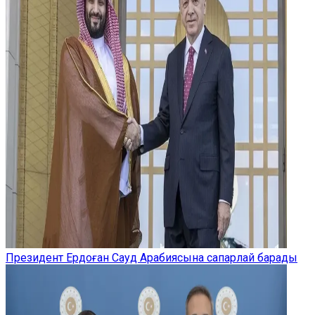
Президент Ердоған Сауд Арабиясына сапарлай барады