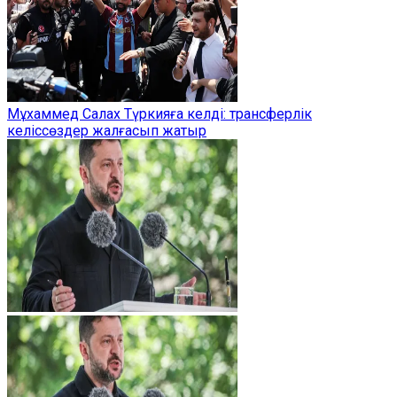
Мұхаммед Салах Түркияға келді: трансферлік
келіссөздер жалғасып жатыр