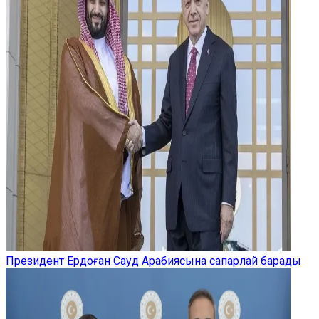
Президент Ердоған Сауд Арабиясына сапарлай барады