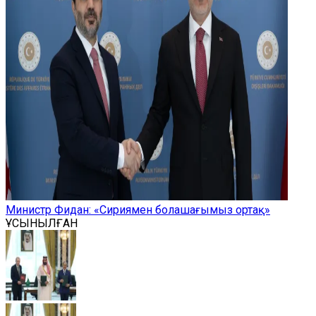
Министр Фидан: «Сириямен болашағымыз ортақ»
ҰСЫНЫЛҒАН