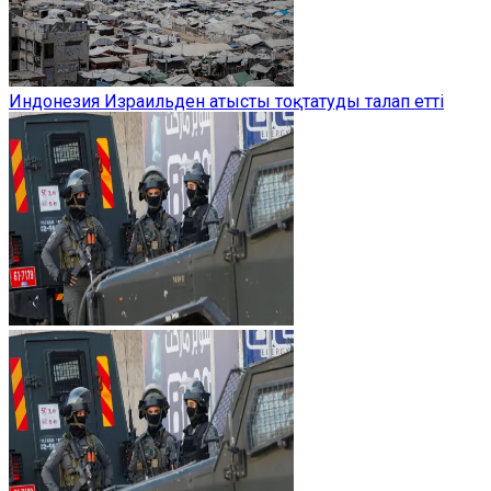
Индонезия Израильден атысты тоқтатуды талап етті