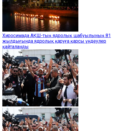
Хиросимада АҚШ-тың ядролық шабуылының 81
жылдығында ядролық қаруға қарсы үндеулер
қайталанды