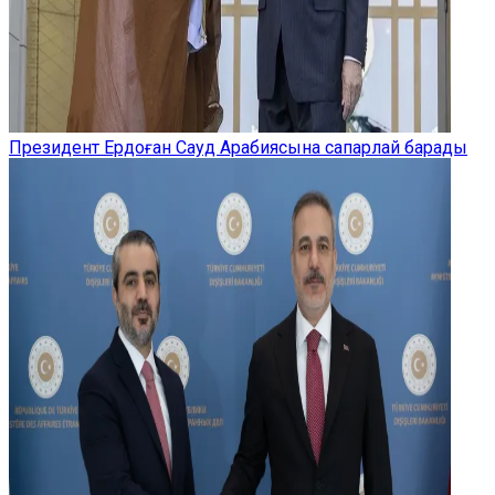
Президент Ердоған Сауд Арабиясына сапарлай барады