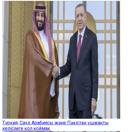
Түркия, Сауд Арабиясы және Пәкістан үшжақты
келісімге қол қоймақ