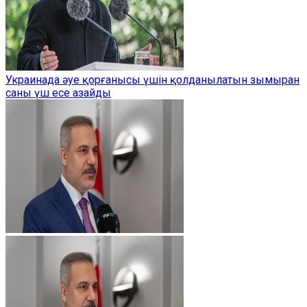
Украинада әуе қорғанысы үшін қолданылатын зымыран
саны үш есе азайды