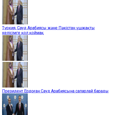
Түркия, Сауд Арабиясы және Пәкістан үшжақты
келісімге қол қоймақ
Президент Ердоған Сауд Арабиясына сапарлай барады