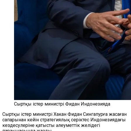
Сыртқы істер министрі Фидан Индонезияда
Сыртқы істер министрі Хакан Фидан Сингапурға жасаған
сапарынан кейін стратегиялық серіктес Индонезиядағы
кездесулеріне қатысты әлеуметтік желідегі
парақшасында жазды.