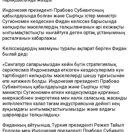
Индонезия президенті Прабово Субиантоның
қабылдауында болған және Сыртқы істер министрі
Сугиономен кездескен Фидан келіссөз барысында
көпқырлы мәселелердің талқыланғанын әрі екіжақты
ынтымақтастықты нығайтуға деген ортақ ұстанымның
расталғанын хабарлажы.
Келіссөздердің мазмұны туралы ақпарат берген Фидан
былай деді:
«Сингапур сапарымыздан кейін бүгін стратегиялық
серіктесіміз Индонезияда өткізген кездесулеріміз күн
тәртібіндегі көпқырлы мәселелерді шешу тұрғысынан
өте нәтижелі болды. Индонезия президенті Прабово
Субиантоның қабылдауында және Сыртқы істер
министрі Сугиономен өткен кездесуімізде қорғаныс
өнеркәсібінен энергетика мен көлік саласына, жасанды
интеллекттен халал тағам индустриясына дейінгі кең
ауқымдағы ынтымақтастығымызды және алдағы
шараларды талқыладық».
Фиданның айтуынша, Түркия президенті Режеп Тайып
Ердоған мен Индонезия президенті Прабово Субианто