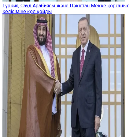
Түркия, Сауд Арабиясы және Пәкістан Мекке қорғаныс
келісіміне қол қойды