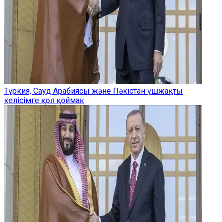
Түркия, Сауд Арабиясы және Пәкістан үшжақты
келісімге қол қоймақ