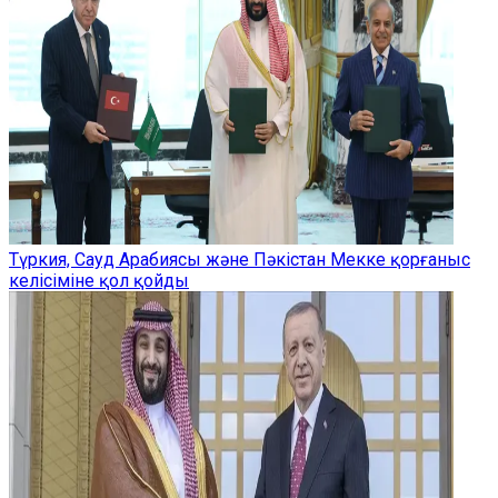
Түркия, Сауд Арабиясы және Пәкістан Мекке қорғаныс
келісіміне қол қойды