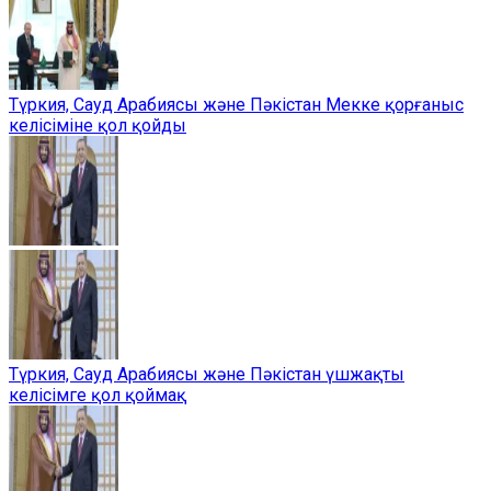
Түркия, Сауд Арабиясы және Пәкістан Мекке қорғаныс
келісіміне қол қойды
Түркия, Сауд Арабиясы және Пәкістан үшжақты
келісімге қол қоймақ