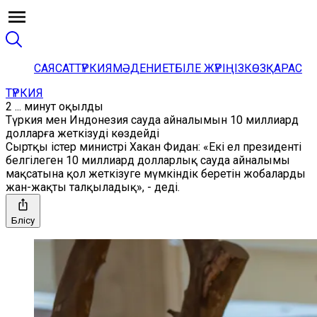
САЯСАТ
ТҮРКИЯ
МӘДЕНИЕТ
БІЛЕ ЖҮРІҢІЗ
КӨЗҚАРАС
ТҮРКИЯ
2 ... минут оқылды
Түркия мен Индонезия сауда айналымын 10 миллиард
долларға жеткізуді көздейді
Сыртқы істер министрі Хакан Фидан: «Екі ел президенті
белгілеген 10 миллиард долларлық сауда айналымы
мақсатына қол жеткізуге мүмкіндік беретін жобаларды
жан-жақты талқыладық», - деді.
Бөлісу