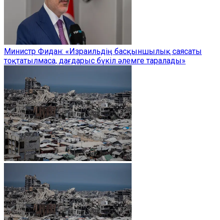
Министр Фидан: «Израильдің басқыншылық саясаты
тоқтатылмаса, дағдарыс бүкіл әлемге таралады»