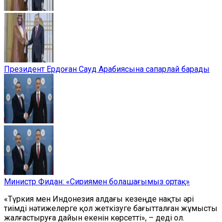
Президент Ердоған Сауд Арабиясына сапарлай барады
Министр Фидан: «Сириямен болашағымыз ортақ»
«Түркия мен Индонезия алдағы кезеңде нақты әрі
тиімді нәтижелерге қол жеткізуге бағытталған жұмысты
жалғастыруға дайын екенін көрсетті», – деді ол.