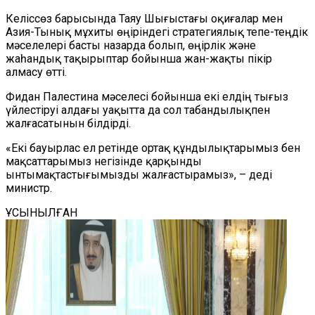
Келіссөз барысында Таяу Шығыстағы оқиғалар мен
Азия-Тынық мұхиты өңіріндегі стратегиялық тепе-теңдік
мәселелері басты назарда болып, өңірлік және
жаһандық тақырыптар бойынша жан-жақты пікір
алмасу өтті.
Фидан Палестина мәселесі бойынша екі елдің тығыз
үйлестіруі алдағы уақытта да сол табандылықпен
жалғасатынын білдірді.
«Екі бауырлас ел ретінде ортақ құндылықтарымыз бен
мақсаттарымыз негізінде қарқынды
ынтымақтастығымызды жалғастырамыз», – деді
министр.
ҰСЫНЫЛҒАН