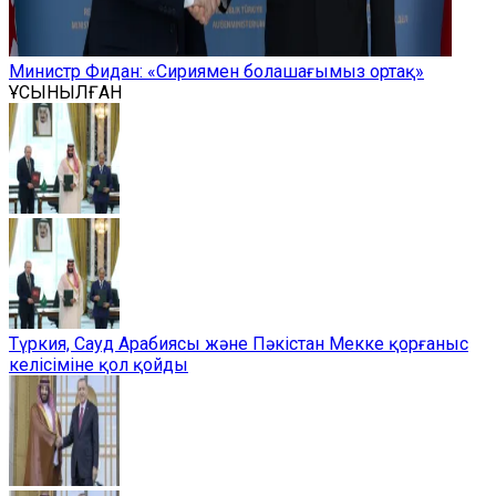
Министр Фидан: «Сириямен болашағымыз ортақ»
ҰСЫНЫЛҒАН
Түркия, Сауд Арабиясы және Пәкістан Мекке қорғаныс
келісіміне қол қойды