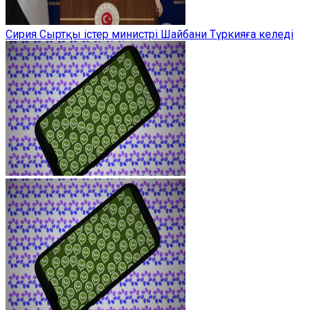
Сирия Сыртқы істер министрі Шайбани Түркияға келеді