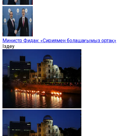
Министр Фидан: «Сириямен болашағымыз ортақ»
Іздеу