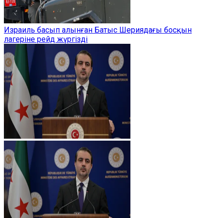
Израиль басып алынған Батыс Шериядағы босқын
лагеріне рейд жүргізді