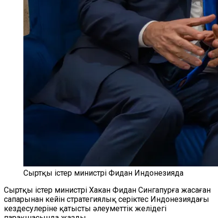
Сыртқы істер министрі Фидан Индонезияда
Сыртқы істер министрі Хакан Фидан Сингапурға жасаған
сапарынан кейін стратегиялық серіктес Индонезиядағы
кездесулеріне қатысты әлеуметтік желідегі
парақшасында жазды.