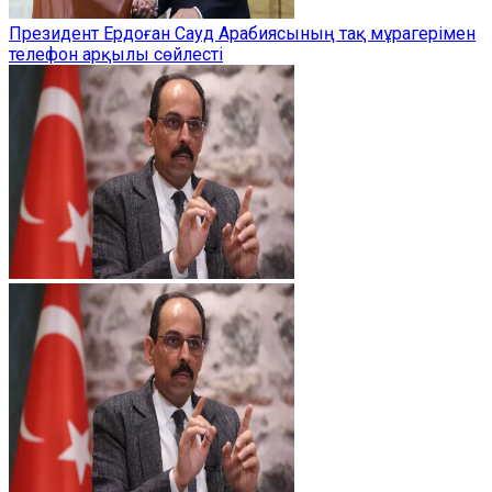
Президент Ердоған Сауд Арабиясының тақ мұрагерімен
телефон арқылы сөйлесті