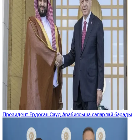
Президент Ердоған Сауд Арабиясына сапарлай барады