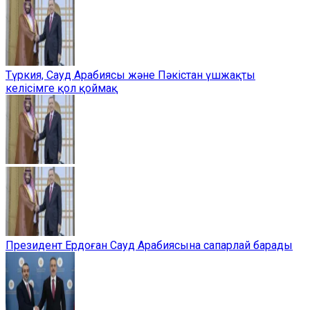
Түркия, Сауд Арабиясы және Пәкістан үшжақты
келісімге қол қоймақ
Президент Ердоған Сауд Арабиясына сапарлай барады