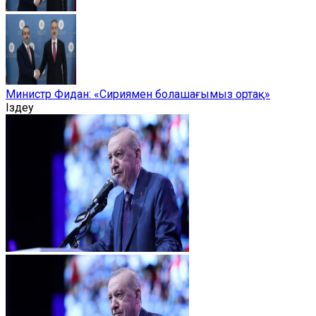
Министр Фидан: «Сириямен болашағымыз ортақ»
Іздеу