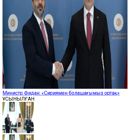
Министр Фидан: «Сириямен болашағымыз ортақ»
ҰСЫНЫЛҒАН