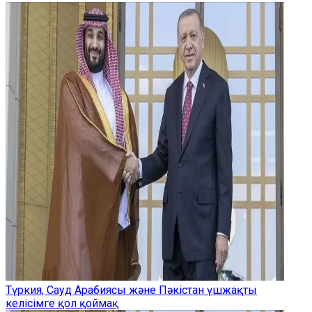
Түркия, Сауд Арабиясы және Пәкістан үшжақты
келісімге қол қоймақ