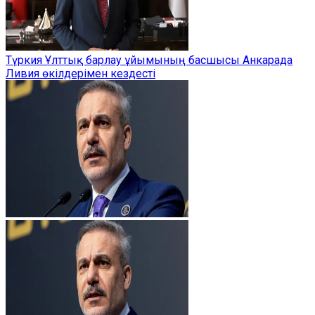
Түркия Ұлттық барлау ұйымының басшысы Анкарада
Ливия өкілдерімен кездесті