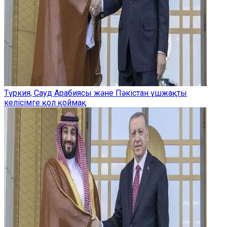
Түркия, Сауд Арабиясы және Пәкістан үшжақты
келісімге қол қоймақ