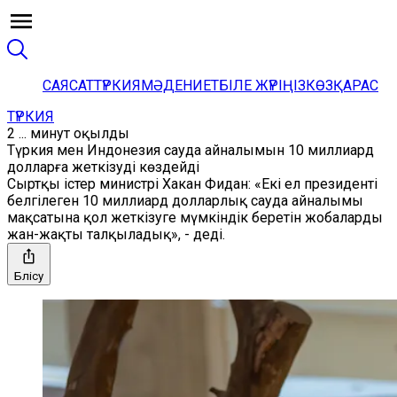
САЯСАТ
ТҮРКИЯ
МӘДЕНИЕТ
БІЛЕ ЖҮРІҢІЗ
КӨЗҚАРАС
ТҮРКИЯ
2 ... минут оқылды
Түркия мен Индонезия сауда айналымын 10 миллиард
долларға жеткізуді көздейді
Сыртқы істер министрі Хакан Фидан: «Екі ел президенті
белгілеген 10 миллиард долларлық сауда айналымы
мақсатына қол жеткізуге мүмкіндік беретін жобаларды
жан-жақты талқыладық», - деді.
Бөлісу