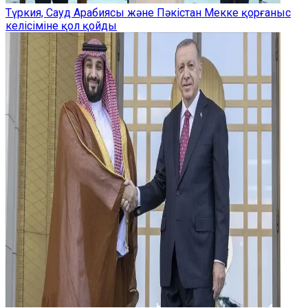
Түркия, Сауд Арабиясы және Пәкістан Мекке қорғаныс
келісіміне қол қойды