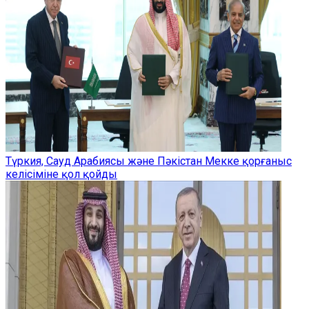
Түркия, Сауд Арабиясы және Пәкістан Мекке қорғаныс
келісіміне қол қойды