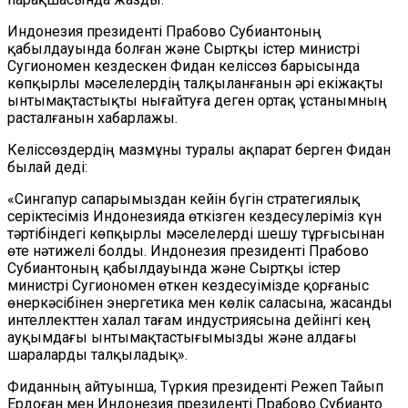
Индонезия президенті Прабово Субиантоның
қабылдауында болған және Сыртқы істер министрі
Сугиономен кездескен Фидан келіссөз барысында
көпқырлы мәселелердің талқыланғанын әрі екіжақты
ынтымақтастықты нығайтуға деген ортақ ұстанымның
расталғанын хабарлажы.
Келіссөздердің мазмұны туралы ақпарат берген Фидан
былай деді:
«Сингапур сапарымыздан кейін бүгін стратегиялық
серіктесіміз Индонезияда өткізген кездесулеріміз күн
тәртібіндегі көпқырлы мәселелерді шешу тұрғысынан
өте нәтижелі болды. Индонезия президенті Прабово
Субиантоның қабылдауында және Сыртқы істер
министрі Сугиономен өткен кездесуімізде қорғаныс
өнеркәсібінен энергетика мен көлік саласына, жасанды
интеллекттен халал тағам индустриясына дейінгі кең
ауқымдағы ынтымақтастығымызды және алдағы
шараларды талқыладық».
Фиданның айтуынша, Түркия президенті Режеп Тайып
Ердоған мен Индонезия президенті Прабово Субианто