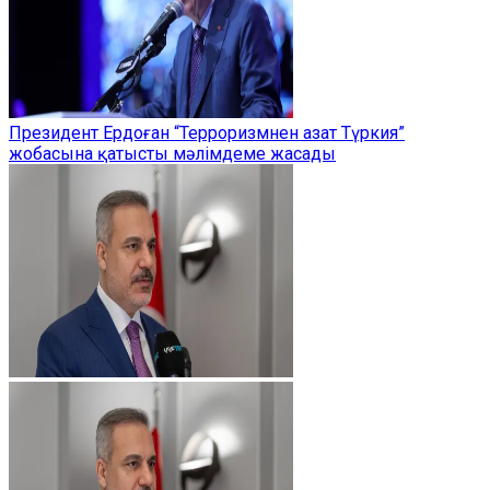
Президент Ердоған “Терроризмнен азат Түркия”
жобасына қатысты мәлімдеме жасады