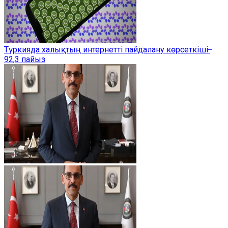
Түркияда халықтың интернетті пайдалану көрсеткіші ̶
92,3 пайыз