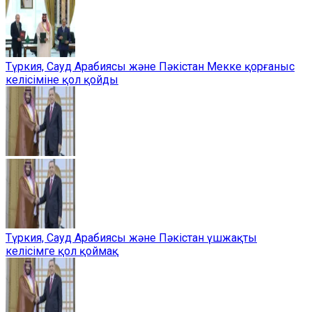
Түркия, Сауд Арабиясы және Пәкістан Мекке қорғаныс
келісіміне қол қойды
Түркия, Сауд Арабиясы және Пәкістан үшжақты
келісімге қол қоймақ