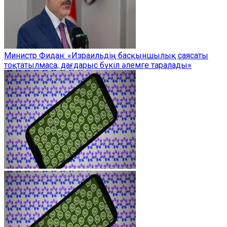
Министр Фидан: «Израильдің басқыншылық саясаты
тоқтатылмаса, дағдарыс бүкіл әлемге таралады»