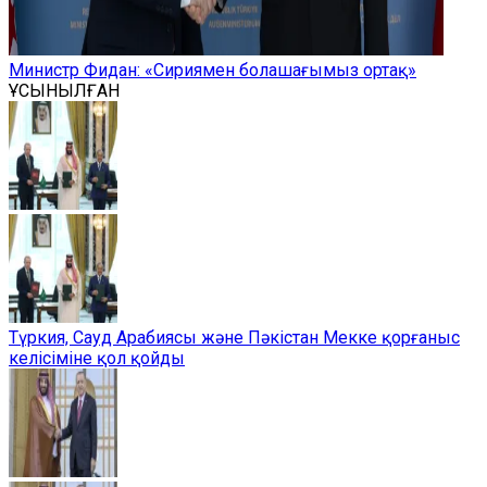
Министр Фидан: «Сириямен болашағымыз ортақ»
ҰСЫНЫЛҒАН
Түркия, Сауд Арабиясы және Пәкістан Мекке қорғаныс
келісіміне қол қойды