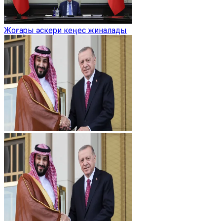
Жоғары әскери кеңес жиналады