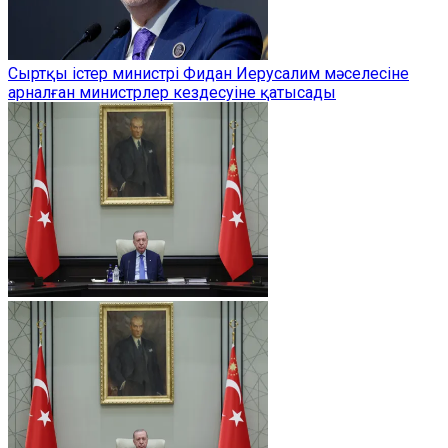
Сыртқы істер министрі Фидан Иерусалим мәселесіне
арналған министрлер кездесуіне қатысады