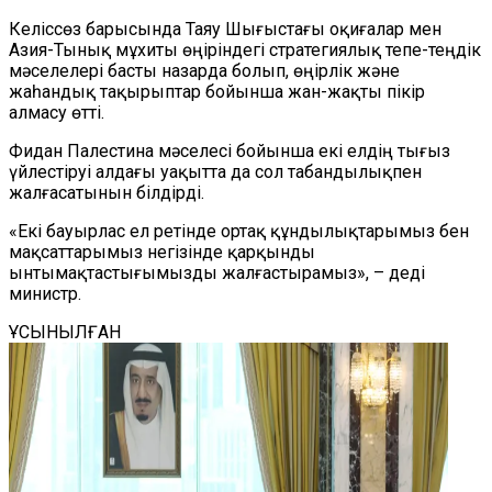
Келіссөз барысында Таяу Шығыстағы оқиғалар мен
Азия-Тынық мұхиты өңіріндегі стратегиялық тепе-теңдік
мәселелері басты назарда болып, өңірлік және
жаһандық тақырыптар бойынша жан-жақты пікір
алмасу өтті.
Фидан Палестина мәселесі бойынша екі елдің тығыз
үйлестіруі алдағы уақытта да сол табандылықпен
жалғасатынын білдірді.
«Екі бауырлас ел ретінде ортақ құндылықтарымыз бен
мақсаттарымыз негізінде қарқынды
ынтымақтастығымызды жалғастырамыз», – деді
министр.
ҰСЫНЫЛҒАН