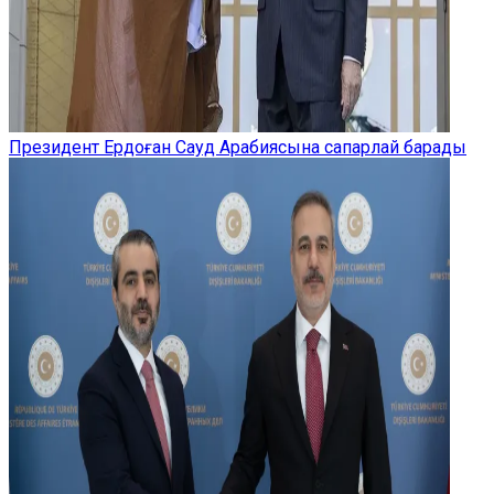
Президент Ердоған Сауд Арабиясына сапарлай барады