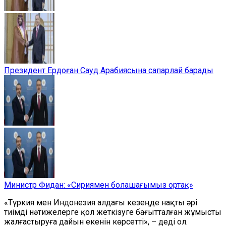
Президент Ердоған Сауд Арабиясына сапарлай барады
Министр Фидан: «Сириямен болашағымыз ортақ»
«Түркия мен Индонезия алдағы кезеңде нақты әрі
тиімді нәтижелерге қол жеткізуге бағытталған жұмысты
жалғастыруға дайын екенін көрсетті», – деді ол.