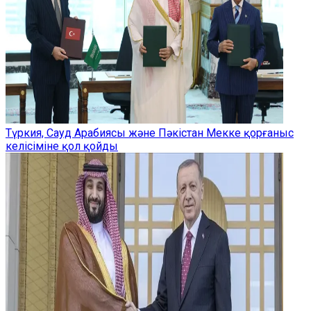
Түркия, Сауд Арабиясы және Пәкістан Мекке қорғаныс
келісіміне қол қойды