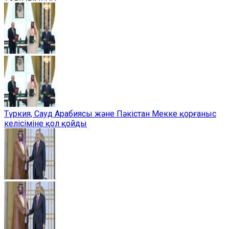
Түркия, Сауд Арабиясы және Пәкістан Мекке қорғаныс
келісіміне қол қойды