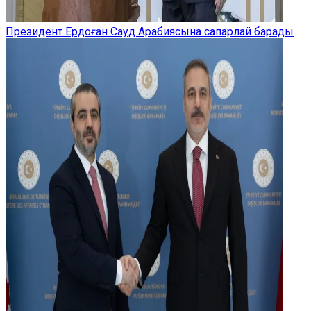
Президент Ердоған Сауд Арабиясына сапарлай барады