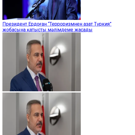
Президент Ердоған “Терроризмнен азат Түркия”
жобасына қатысты мәлімдеме жасады