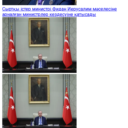
Сыртқы істер министрі Фидан Иерусалим мәселесіне
арналған министрлер кездесуіне қатысады