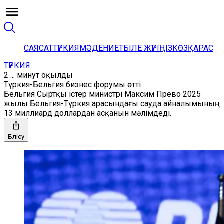
САЯСАТ
ТҮРКИЯ
МӘДЕНИЕТ
БІЛЕ ЖҮРІҢІЗ
КӨЗҚАРАС
ТҮРКИЯ
2 ... минут оқылды
Түркия-Бельгия бизнес форумы өтті
Бельгия Сыртқы істер министрі Максим Прево 2025
жылы Бельгия-Түркия арасындағы сауда айналымының
13 миллиард доллардан асқанын мәлімдеді.
Бөлісу