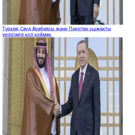
Түркия, Сауд Арабиясы және Пәкістан үшжақты
келісімге қол қоймақ