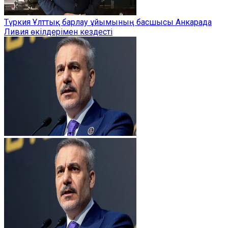
Түркия Ұлттық барлау ұйымының басшысы Анкарада
Ливия өкілдерімен кездесті