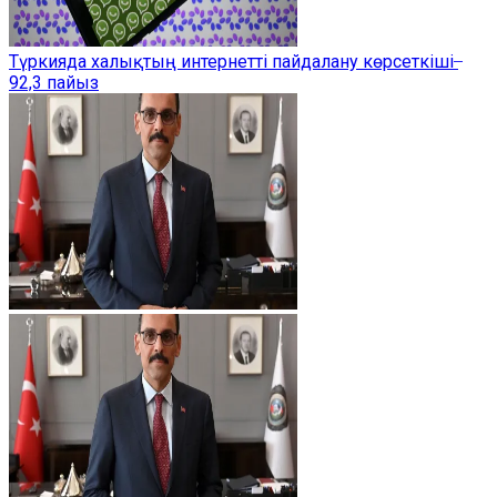
Түркияда халықтың интернетті пайдалану көрсеткіші ̶
92,3 пайыз