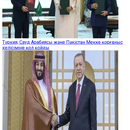
Түркия, Сауд Арабиясы және Пәкістан Мекке қорғаныс
келісіміне қол қойды