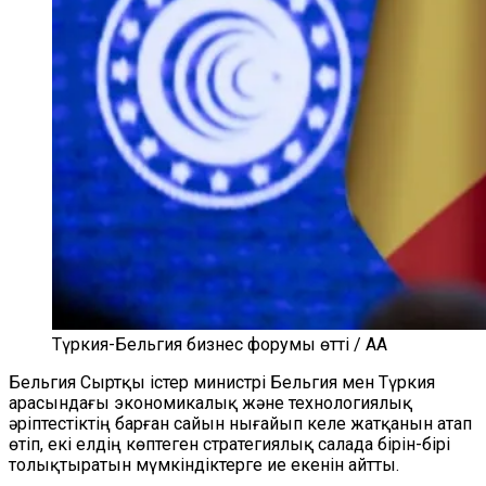
Түркия-Бельгия бизнес форумы өтті / AA
Бельгия Сыртқы істер министрі Бельгия мен Түркия
арасындағы экономикалық және технологиялық
әріптестіктің барған сайын нығайып келе жатқанын атап
өтіп, екі елдің көптеген стратегиялық салада бірін-бірі
толықтыратын мүмкіндіктерге ие екенін айтты.