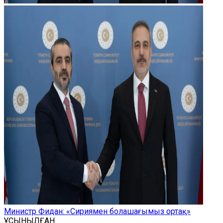
Министр Фидан: «Сириямен болашағымыз ортақ»
ҰСЫНЫЛҒАН