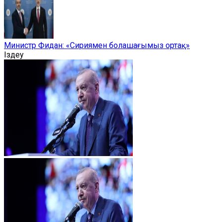
Министр Фидан: «Сириямен болашағымыз ортақ»
Іздеу