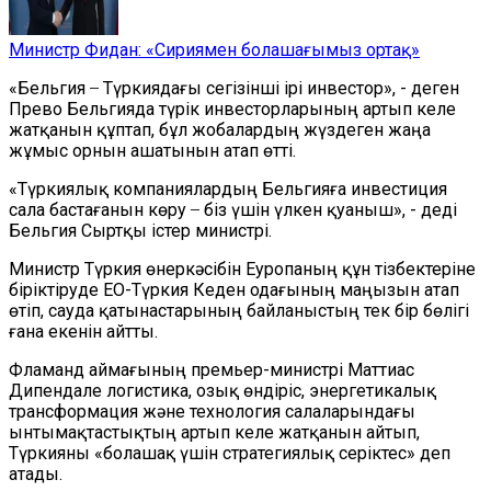
Министр Фидан: «Сириямен болашағымыз ортақ»
«Бельгия ̶ Түркиядағы сегізінші ірі инвестор», - деген
Прево Бельгияда түрік инвесторларының артып келе
жатқанын құптап, бұл жобалардың жүздеген жаңа
жұмыс орнын ашатынын атап өтті.
«Түркиялық компаниялардың Бельгияға инвестиция
сала бастағанын көру ̶ біз үшін үлкен қуаныш», - деді
Бельгия Сыртқы істер министрі.
Министр Түркия өнеркәсібін Еуропаның құн тізбектеріне
біріктіруде ЕО-Түркия Кеден одағының маңызын атап
өтіп, сауда қатынастарының байланыстың тек бір бөлігі
ғана екенін айтты.
Фламанд аймағының премьер-министрі Маттиас
Дипендале логистика, озық өндіріс, энергетикалық
трансформация және технология салаларындағы
ынтымақтастықтың артып келе жатқанын айтып,
Түркияны «болашақ үшін стратегиялық серіктес» деп
атады.