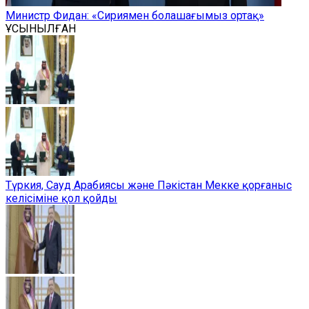
Министр Фидан: «Сириямен болашағымыз ортақ»
ҰСЫНЫЛҒАН
Түркия, Сауд Арабиясы және Пәкістан Мекке қорғаныс
келісіміне қол қойды