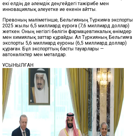
екі елдің де әлемдік деңгейдегі тәжірибе мен
инновациялық әлеуетке ие екенін айтты.
Превоның мәліметінше, Бельгияның Түркияға экспорты
2025 жылы 6,5 миллиард еуроға (7,6 миллиард доллар)
жеткен. Оның негізгі бөлігін фармацевтикалық өнімдер
мен химиялық заттар құрайды. Ал Түркияның Бельгияға
экспорты 5,6 миллиард еуроны (6,5 миллиард доллар)
құраған. Бұл экспорттың басты тауарлары —
автокөліктер мен металдар.
ҰСЫНЫЛҒАН