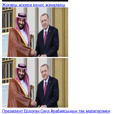
Жоғары әскери кеңес жиналады
Президент Ердоған Сауд Арабиясының тақ мұрагерімен