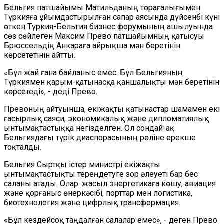
Бельгия патшайымы Матильданың төрағалығымен
Түркияға ұйымдастырылған сапар аясында дүйсенбі күні
өткен Түркия-Бельгия бизнес форумының ашылуында
сөз сөйлеген Максим Прево патшайымның қатысуы
Брюссельдің Анкараға айрықша мән беретінін
көрсететінін айтты.
«Бұл жай ғана байланыс емес. Бұл Бельгияның
Түркиямен қарым-қатынасқа қаншалықты мән беретінін
көрсетеді», - деді Прево.
Превоның айтуынша, екіжақты қатынастар шамамен екі
ғасырлық саяси, экономикалық және дипломатиялық
ынтымақтастыққа негізделген. Ол сондай-ақ
Бельгиядағы түрік диаспорасының рөліне ерекше
тоқталды.
Бельгия Сыртқы істер министрі екіжақты
ынтымақтастықты тереңдетуге зор әлеуеті бар бес
саланы атады. Олар: жасыл энергетикаға көшу, авиация
және қорғаныс өнеркәсібі, порттар мен логистика,
биотехнология және цифрлық трансформация.
«Бұл кездейсоқ таңдалған салалар емес», - деген Прево