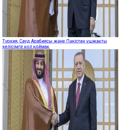
Түркия, Сауд Арабиясы және Пәкістан үшжақты
келісімге қол қоймақ