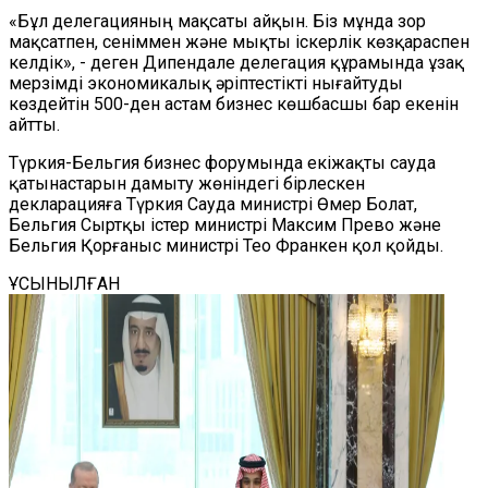
«Бұл делегацияның мақсаты айқын. Біз мұнда зор
мақсатпен, сеніммен және мықты іскерлік көзқараспен
келдік», - деген Дипендале делегация құрамында ұзақ
мерзімді экономикалық әріптестікті нығайтуды
көздейтін 500-ден астам бизнес көшбасшы бар екенін
айтты.
Түркия-Бельгия бизнес форумында екіжақты сауда
қатынастарын дамыту жөніндегі бірлескен
декларацияға Түркия Сауда министрі Өмер Болат,
Бельгия Сыртқы істер министрі Максим Прево және
Бельгия Қорғаныс министрі Тео Франкен қол қойды.
ҰСЫНЫЛҒАН