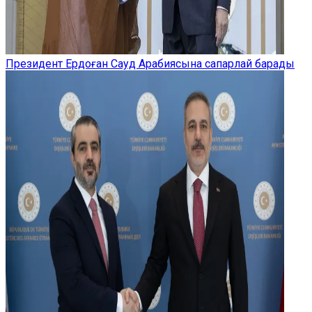
Президент Ердоған Сауд Арабиясына сапарлай барады