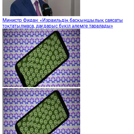
Министр Фидан: «Израильдің басқыншылық саясаты
тоқтатылмаса, дағдарыс бүкіл әлемге таралады»