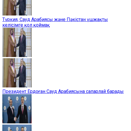
Түркия, Сауд Арабиясы және Пәкістан үшжақты
келісімге қол қоймақ
Президент Ердоған Сауд Арабиясына сапарлай барады