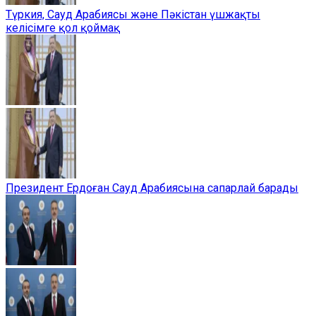
Түркия, Сауд Арабиясы және Пәкістан үшжақты
келісімге қол қоймақ
Президент Ердоған Сауд Арабиясына сапарлай барады