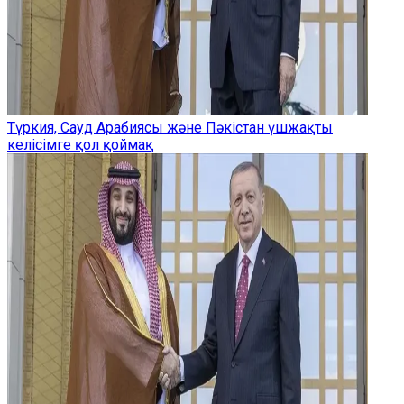
Түркия, Сауд Арабиясы және Пәкістан үшжақты
келісімге қол қоймақ