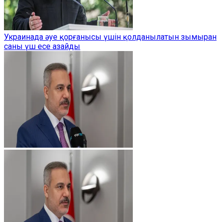
Украинада әуе қорғанысы үшін қолданылатын зымыран
саны үш есе азайды