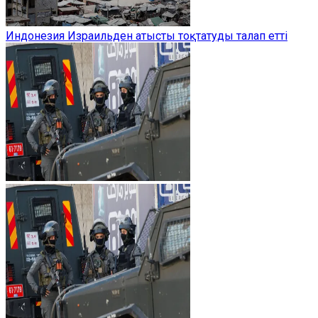
Индонезия Израильден атысты тоқтатуды талап етті