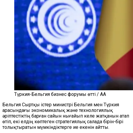
Түркия-Бельгия бизнес форумы өтті / AA
Бельгия Сыртқы істер министрі Бельгия мен Түркия
арасындағы экономикалық және технологиялық
әріптестіктің барған сайын нығайып келе жатқанын атап
өтіп, екі елдің көптеген стратегиялық салада бірін-бірі
толықтыратын мүмкіндіктерге ие екенін айтты.