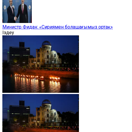
Министр Фидан: «Сириямен болашағымыз ортақ»
Іздеу