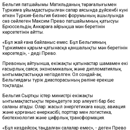
Бельгия патшайымы Матильданың төрағалығымен
Түркияға ұйымдастырылған сапар аясында дүйсенбі күні
өткен Түркия-Бельгия бизнес форумының ашылуында
сөз сөйлеген Максим Прево патшайымның қатысуы
Брюссельдің Анкараға айрықша мән беретінін
көрсететінін айтты.
«Бұл жай ғана байланыс емес. Бұл Бельгияның
Түркиямен қарым-қатынасқа қаншалықты мән беретінін
көрсетеді», - деді Прево.
Превоның айтуынша, екіжақты қатынастар шамамен екі
ғасырлық саяси, экономикалық және дипломатиялық
ынтымақтастыққа негізделген. Ол сондай-ақ
Бельгиядағы түрік диаспорасының рөліне ерекше
тоқталды.
Бельгия Сыртқы істер министрі екіжақты
ынтымақтастықты тереңдетуге зор әлеуеті бар бес
саланы атады. Олар: жасыл энергетикаға көшу, авиация
және қорғаныс өнеркәсібі, порттар мен логистика,
биотехнология және цифрлық трансформация.
«Бұл кездейсоқ таңдалған салалар емес», - деген Прево