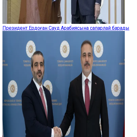
Президент Ердоған Сауд Арабиясына сапарлай барады