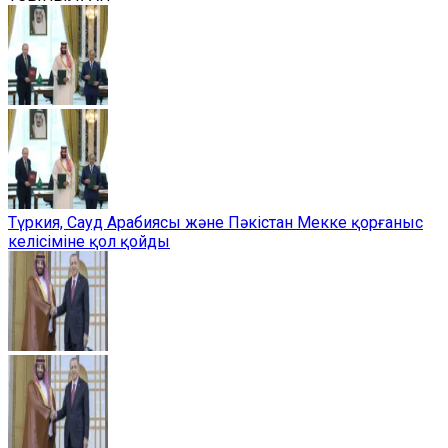
Түркия, Сауд Арабиясы және Пәкістан Мекке қорғаныс
келісіміне қол қойды