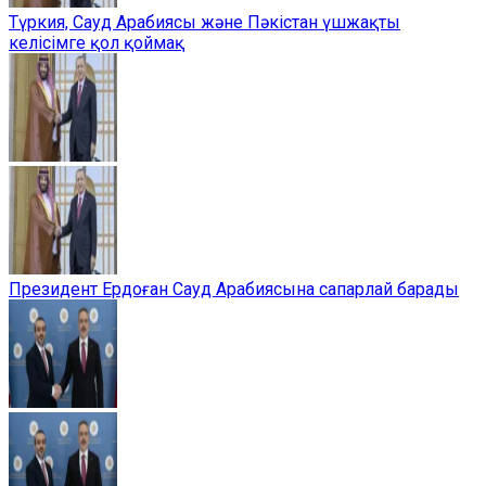
Түркия, Сауд Арабиясы және Пәкістан үшжақты
келісімге қол қоймақ
Президент Ердоған Сауд Арабиясына сапарлай барады