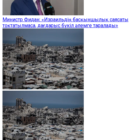
Министр Фидан: «Израильдің басқыншылық саясаты
тоқтатылмаса, дағдарыс бүкіл әлемге таралады»