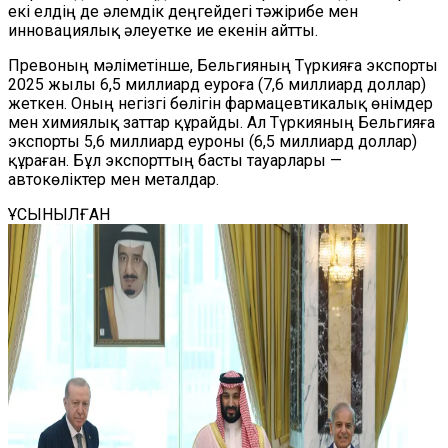
екі елдің де әлемдік деңгейдегі тәжірибе мен
инновациялық әлеуетке ие екенін айтты.
Превоның мәліметінше, Бельгияның Түркияға экспорты
2025 жылы 6,5 миллиард еуроға (7,6 миллиард доллар)
жеткен. Оның негізгі бөлігін фармацевтикалық өнімдер
мен химиялық заттар құрайды. Ал Түркияның Бельгияға
экспорты 5,6 миллиард еуроны (6,5 миллиард доллар)
құраған. Бұл экспорттың басты тауарлары —
автокөліктер мен металдар.
ҰСЫНЫЛҒАН