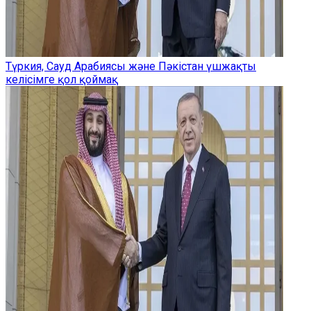
Түркия, Сауд Арабиясы және Пәкістан үшжақты
келісімге қол қоймақ