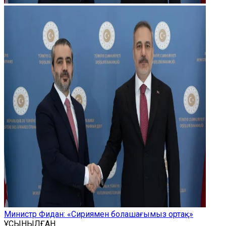
Министр Фидан: «Сириямен болашағымыз ортақ»
ҰСЫНЫЛҒАН