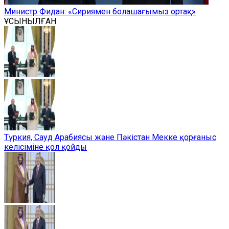
Министр Фидан: «Сириямен болашағымыз ортақ»
ҰСЫНЫЛҒАН
Түркия, Сауд Арабиясы және Пәкістан Мекке қорғаныс
келісіміне қол қойды