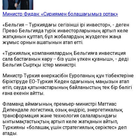
Министр Фидан: «Сириямен болашағымыз ортақ»
«Бельгия ̶ Түркиядағы сегізінші ірі инвестор», - деген
Прево Бельгияда түрік инвесторларының артып келе
жатқанын құптап, бұл жобалардың жүздеген жаңа
жұмыс орнын ашатынын атап өтті.
«Түркиялық компаниялардың Бельгияға инвестиция
сала бастағанын көру ̶ біз үшін үлкен қуаныш», - деді
Бельгия Сыртқы істер министрі.
Министр Түркия өнеркәсібін Еуропаның құн тізбектеріне
біріктіруде ЕО-Түркия Кеден одағының маңызын атап
өтіп, сауда қатынастарының байланыстың тек бір бөлігі
ғана екенін айтты.
Фламанд аймағының премьер-министрі Маттиас
Дипендале логистика, озық өндіріс, энергетикалық
трансформация және технология салаларындағы
ынтымақтастықтың артып келе жатқанын айтып,
Түркияны «болашақ үшін стратегиялық серіктес» деп
атады.