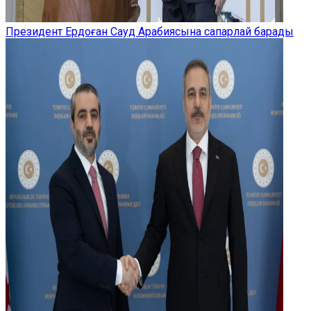
Президент Ердоған Сауд Арабиясына сапарлай барады