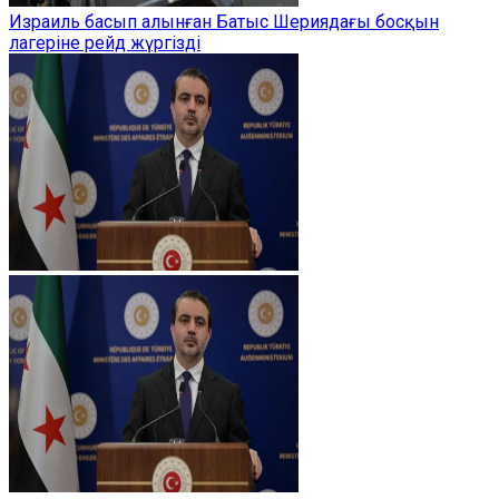
Израиль басып алынған Батыс Шериядағы босқын
лагеріне рейд жүргізді