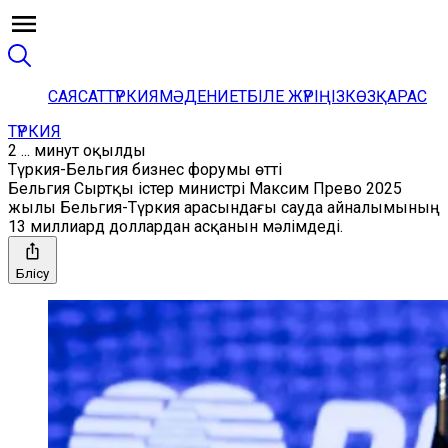
САЯСАТ
ТҮРКИЯ
МӘДЕНИЕТ
БІЛЕ ЖҮРІҢІЗ
КӨЗҚАРАС
ТҮРКИЯ
2 ... минут оқылды
Түркия-Бельгия бизнес форумы өтті
Бельгия Сыртқы істер министрі Максим Прево 2025
жылы Бельгия-Түркия арасындағы сауда айналымының
13 миллиард доллардан асқанын мәлімдеді.
Бөлісу