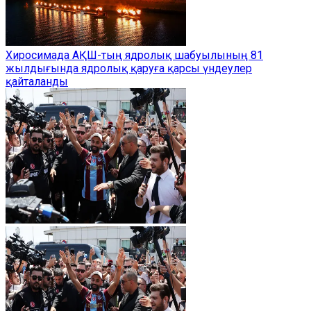
Хиросимада АҚШ-тың ядролық шабуылының 81
жылдығында ядролық қаруға қарсы үндеулер
қайталанды