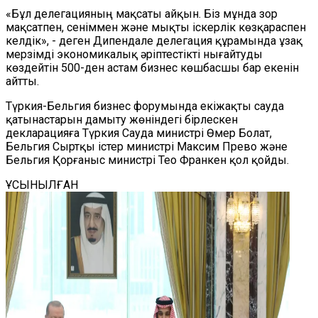
«Бұл делегацияның мақсаты айқын. Біз мұнда зор
мақсатпен, сеніммен және мықты іскерлік көзқараспен
келдік», - деген Дипендале делегация құрамында ұзақ
мерзімді экономикалық әріптестікті нығайтуды
көздейтін 500-ден астам бизнес көшбасшы бар екенін
айтты.
Түркия-Бельгия бизнес форумында екіжақты сауда
қатынастарын дамыту жөніндегі бірлескен
декларацияға Түркия Сауда министрі Өмер Болат,
Бельгия Сыртқы істер министрі Максим Прево және
Бельгия Қорғаныс министрі Тео Франкен қол қойды.
ҰСЫНЫЛҒАН