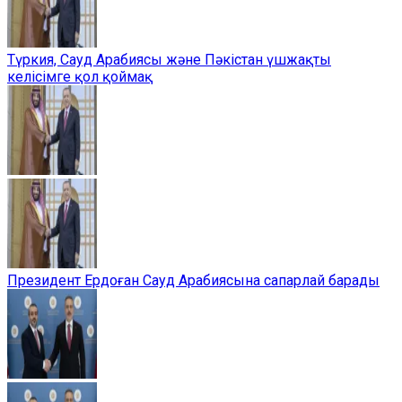
Түркия, Сауд Арабиясы және Пәкістан үшжақты
келісімге қол қоймақ
Президент Ердоған Сауд Арабиясына сапарлай барады