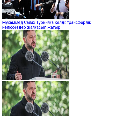
Мұхаммед Салах Түркияға келді: трансферлік
келіссөздер жалғасып жатыр