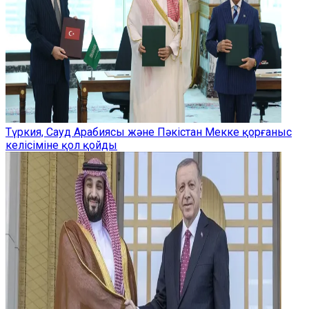
Түркия, Сауд Арабиясы және Пәкістан Мекке қорғаныс
келісіміне қол қойды