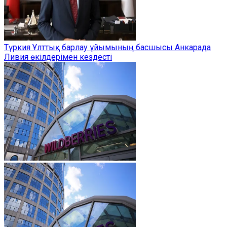
Түркия Ұлттық барлау ұйымының басшысы Анкарада
Ливия өкілдерімен кездесті