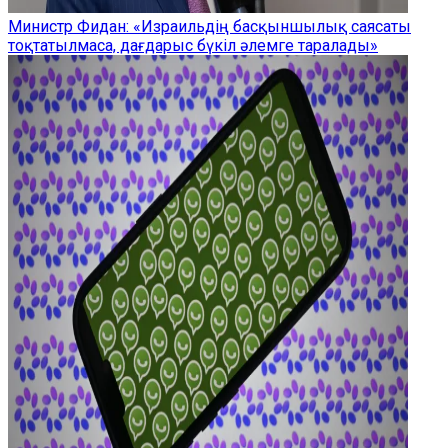
Министр Фидан: «Израильдің басқыншылық саясаты
тоқтатылмаса, дағдарыс бүкіл әлемге таралады»