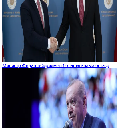
Министр Фидан: «Сириямен болашағымыз ортақ»