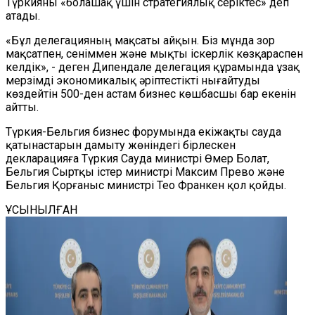
Түркияны «болашақ үшін стратегиялық серіктес» деп
атады.
«Бұл делегацияның мақсаты айқын. Біз мұнда зор
мақсатпен, сеніммен және мықты іскерлік көзқараспен
келдік», - деген Дипендале делегация құрамында ұзақ
мерзімді экономикалық әріптестікті нығайтуды
көздейтін 500-ден астам бизнес көшбасшы бар екенін
айтты.
Түркия-Бельгия бизнес форумында екіжақты сауда
қатынастарын дамыту жөніндегі бірлескен
декларацияға Түркия Сауда министрі Өмер Болат,
Бельгия Сыртқы істер министрі Максим Прево және
Бельгия Қорғаныс министрі Тео Франкен қол қойды.
ҰСЫНЫЛҒАН