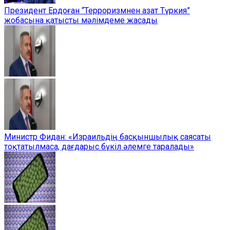
Президент Ердоған “Терроризмнен азат Түркия”
жобасына қатысты мәлімдеме жасады
Министр Фидан: «Израильдің басқыншылық саясаты
тоқтатылмаса, дағдарыс бүкіл әлемге таралады»