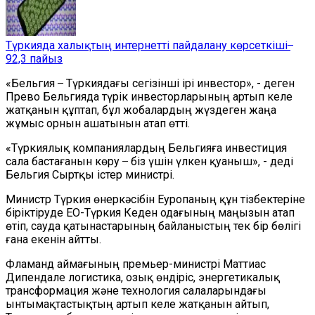
Түркияда халықтың интернетті пайдалану көрсеткіші ̶
92,3 пайыз
«Бельгия ̶ Түркиядағы сегізінші ірі инвестор», - деген
Прево Бельгияда түрік инвесторларының артып келе
жатқанын құптап, бұл жобалардың жүздеген жаңа
жұмыс орнын ашатынын атап өтті.
«Түркиялық компаниялардың Бельгияға инвестиция
сала бастағанын көру ̶ біз үшін үлкен қуаныш», - деді
Бельгия Сыртқы істер министрі.
Министр Түркия өнеркәсібін Еуропаның құн тізбектеріне
біріктіруде ЕО-Түркия Кеден одағының маңызын атап
өтіп, сауда қатынастарының байланыстың тек бір бөлігі
ғана екенін айтты.
Фламанд аймағының премьер-министрі Маттиас
Дипендале логистика, озық өндіріс, энергетикалық
трансформация және технология салаларындағы
ынтымақтастықтың артып келе жатқанын айтып,