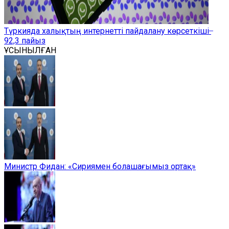
Түркияда халықтың интернетті пайдалану көрсеткіші ̶
92,3 пайыз
ҰСЫНЫЛҒАН
Министр Фидан: «Сириямен болашағымыз ортақ»