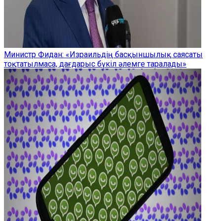
Министр Фидан: «Израильдің басқыншылық саясаты
тоқтатылмаса, дағдарыс бүкіл әлемге таралады»