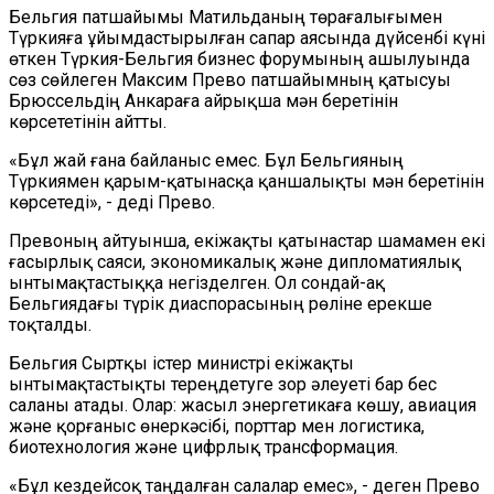
Бельгия патшайымы Матильданың төрағалығымен
Түркияға ұйымдастырылған сапар аясында дүйсенбі күні
өткен Түркия-Бельгия бизнес форумының ашылуында
сөз сөйлеген Максим Прево патшайымның қатысуы
Брюссельдің Анкараға айрықша мән беретінін
көрсететінін айтты.
«Бұл жай ғана байланыс емес. Бұл Бельгияның
Түркиямен қарым-қатынасқа қаншалықты мән беретінін
көрсетеді», - деді Прево.
Превоның айтуынша, екіжақты қатынастар шамамен екі
ғасырлық саяси, экономикалық және дипломатиялық
ынтымақтастыққа негізделген. Ол сондай-ақ
Бельгиядағы түрік диаспорасының рөліне ерекше
тоқталды.
Бельгия Сыртқы істер министрі екіжақты
ынтымақтастықты тереңдетуге зор әлеуеті бар бес
саланы атады. Олар: жасыл энергетикаға көшу, авиация
және қорғаныс өнеркәсібі, порттар мен логистика,
биотехнология және цифрлық трансформация.
«Бұл кездейсоқ таңдалған салалар емес», - деген Прево