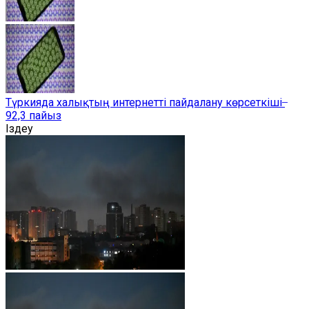
Түркияда халықтың интернетті пайдалану көрсеткіші ̶
92,3 пайыз
Іздеу