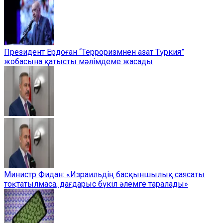
Президент Ердоған “Терроризмнен азат Түркия”
жобасына қатысты мәлімдеме жасады
Министр Фидан: «Израильдің басқыншылық саясаты
тоқтатылмаса, дағдарыс бүкіл әлемге таралады»