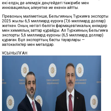
екі елдің де әлемдік деңгейдегі тәжірибе мен
инновациялық әлеуетке ие екенін айтты.
Превоның мәліметінше, Бельгияның Түркияға экспорты
2025 жылы 6,5 миллиард еуроға (7,6 миллиард доллар)
жеткен. Оның негізгі бөлігін фармацевтикалық өнімдер
мен химиялық заттар құрайды. Ал Түркияның Бельгияға
экспорты 5,6 миллиард еуроны (6,5 миллиард доллар)
құраған. Бұл экспорттың басты тауарлары —
автокөліктер мен металдар.
ҰСЫНЫЛҒАН