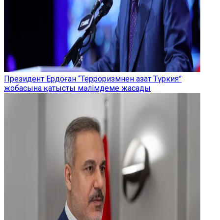
Президент Ердоған “Терроризмнен азат Түркия”
жобасына қатысты мәлімдеме жасады