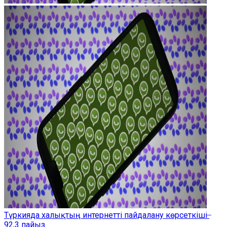
Түркияда халықтың интернетті пайдалану көрсеткіші ̶
92,3 пайыз