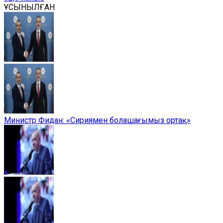
ҰСЫНЫЛҒАН
Министр Фидан: «Сириямен болашағымыз ортақ»