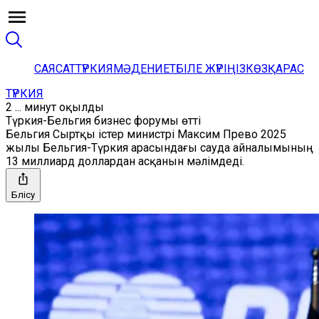
САЯСАТ
ТҮРКИЯ
МӘДЕНИЕТ
БІЛЕ ЖҮРІҢІЗ
КӨЗҚАРАС
ТҮРКИЯ
2 ... минут оқылды
Түркия-Бельгия бизнес форумы өтті
Бельгия Сыртқы істер министрі Максим Прево 2025
жылы Бельгия-Түркия арасындағы сауда айналымының
13 миллиард доллардан асқанын мәлімдеді.
Бөлісу