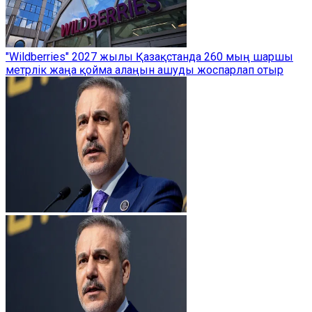
"Wildberries" 2027 жылы Қазақстанда 260 мың шаршы
метрлік жаңа қойма алаңын ашуды жоспарлап отыр