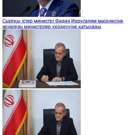
Сыртқы істер министрі Фидан Иерусалим мәселесіне
арналған министрлер кездесуіне қатысады