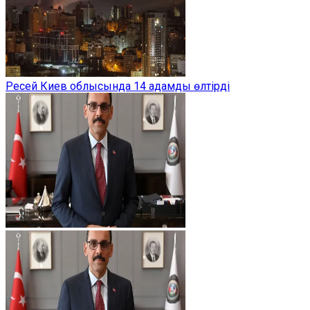
Ресей Киев облысында 14 адамды өлтірді