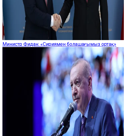
Министр Фидан: «Сириямен болашағымыз ортақ»