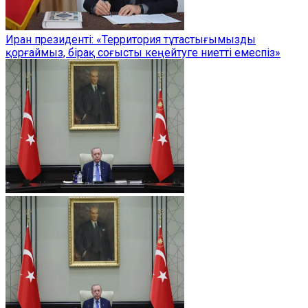
Иран президенті: «Территория тұтастығымызды
қорғаймыз, бірақ соғысты кеңейтуге ниетті емеспіз»