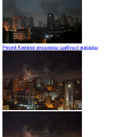
Ресей Киевке ауқымды шабуыл жасады