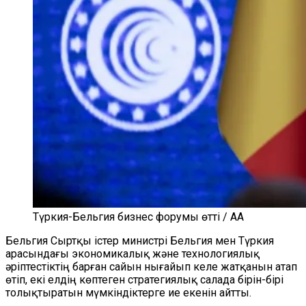
Түркия-Бельгия бизнес форумы өтті / AA
Бельгия Сыртқы істер министрі Бельгия мен Түркия
арасындағы экономикалық және технологиялық
әріптестіктің барған сайын нығайып келе жатқанын атап
өтіп, екі елдің көптеген стратегиялық салада бірін-бірі
толықтыратын мүмкіндіктерге ие екенін айтты.