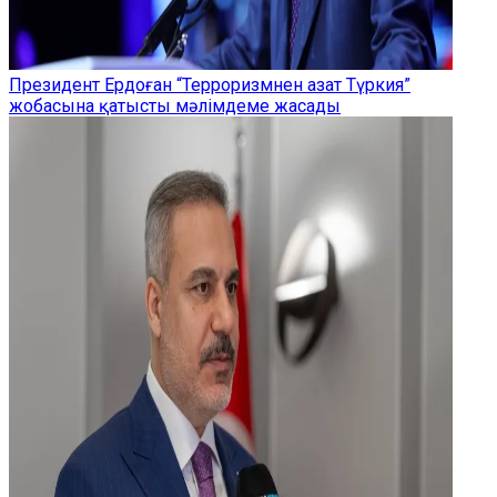
Президент Ердоған “Терроризмнен азат Түркия”
жобасына қатысты мәлімдеме жасады