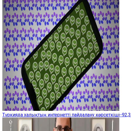
Түркияда халықтың интернетті пайдалану көрсеткіші ̶ 92,