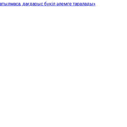
тылмаса, дағдарыс бүкіл әлемге таралады»