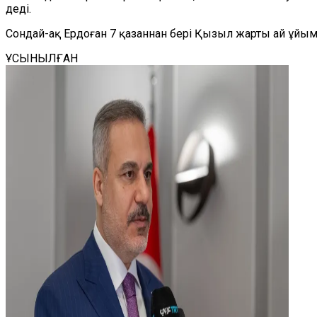
деді.
Сондай-ақ Ердоған 7 қазаннан бері Қызыл жарты ай ұйымы
ҰСЫНЫЛҒАН