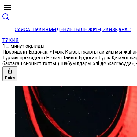
САЯСАТ
ТҮРКИЯ
МӘДЕНИЕТ
БІЛЕ ЖҮРІҢІЗ
КӨЗҚАРАС
ТҮРКИЯ
1 ... минут оқылды
Президент Ердоған: «Түрік Қызыл жарты ай ұйымы жаһ
Түркия президенті Режеп Тайып Ердоған Түрік Қызыл жар
бастаған сионист топтың шабуылдары әлі де жалғасуда», -
Бөлісу