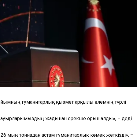
н ұйымның гуманитарлық қызмет арқылы әлемнің түрлі
н бауырларымыздың жадынан ерекше орын алды», – деді
26 мың тоннадан астам гуманитарлық көмек жеткізді», –