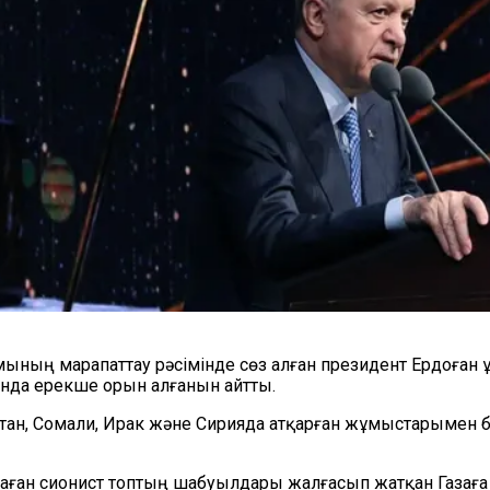
ымының марапаттау рәсімінде сөз алған президент Ердоға
да ерекше орын алғанын айтты.
нстан, Сомали, Ирак және Сирияда атқарған жұмыстарыме
аған сионист топтың шабуылдары жалғасып жатқан Газаға 