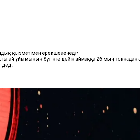
андық қызметімен ерекшеленеді»
ты ай ұйымының бүгінге дейін аймаққа 26 мың тоннадан а
 деді.