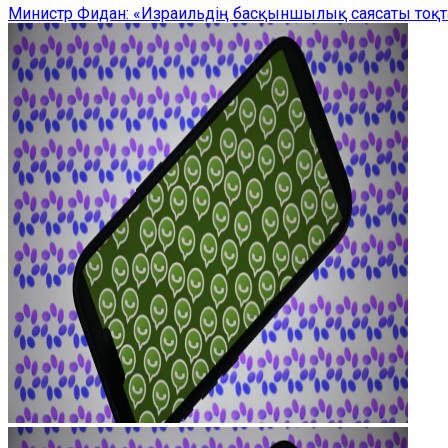
Министр Фидан: «Израильдің басқыншылық саясаты тоқта