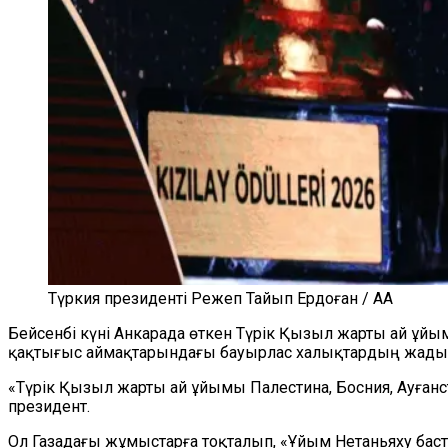
Түркия президенті Режеп Тайып Ердоған / AA
Бейсенбі күні Анкарада өткен Түрік Қызыл жарты ай ұй
қақтығыс аймақтарындағы бауырлас халықтардың жадын
«Түрік Қызыл жарты ай ұйымы Палестина, Босния, Ауға
президент.
Ол Газадағы жұмыстарға тоқталып, «Ұйым Нетаньяху баст