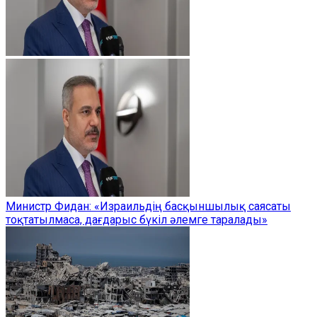
Министр Фидан: «Израильдің басқыншылық саясаты
тоқтатылмаса, дағдарыс бүкіл әлемге таралады»