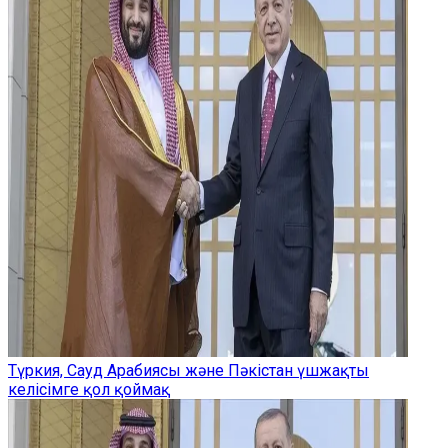
Түркия, Сауд Арабиясы және Пәкістан үшжақты
келісімге қол қоймақ