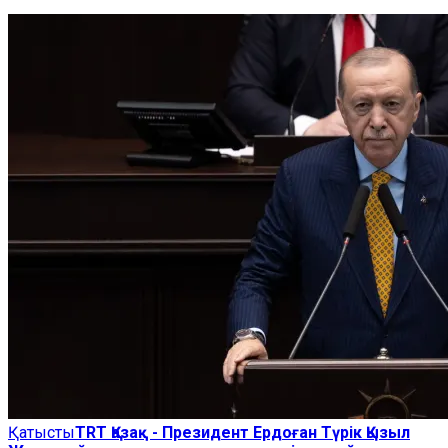
Қатысты
TRT Қазақ - Президент Ердоған Түрік Қызыл