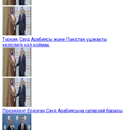
Түркия, Сауд Арабиясы және Пәкістан үшжақты
келісімге қол қоймақ
Президент Ердоған Сауд Арабиясына сапарлай барады