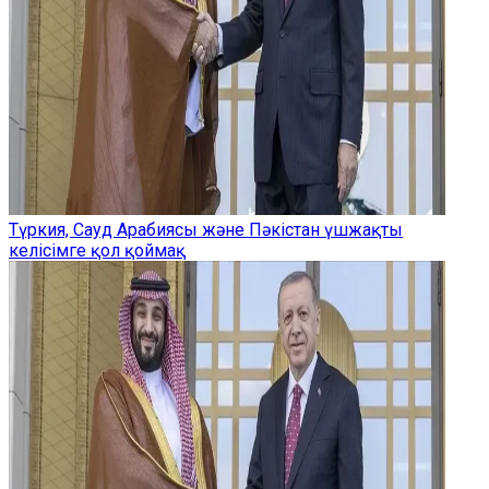
Түркия, Сауд Арабиясы және Пәкістан үшжақты
келісімге қол қоймақ