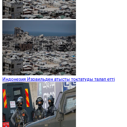
Индонезия Израильден атысты тоқтатуды талап етті