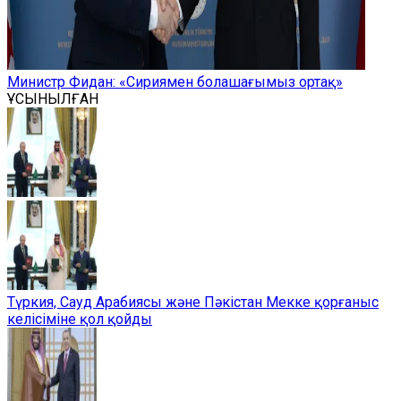
Министр Фидан: «Сириямен болашағымыз ортақ»
ҰСЫНЫЛҒАН
Түркия, Сауд Арабиясы және Пәкістан Мекке қорғаныс
келісіміне қол қойды