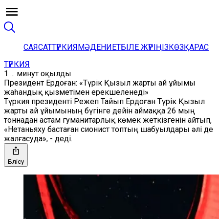
САЯСАТ
ТҮРКИЯ
МӘДЕНИЕТ
БІЛЕ ЖҮРІҢІЗ
КӨЗҚАРАС
ТҮРКИЯ
1 ... минут оқылды
Президент Ердоған: «Түрік Қызыл жарты ай ұйымы
жаһандық қызметімен ерекшеленеді»
Түркия президенті Режеп Тайып Ердоған Түрік Қызыл
жарты ай ұйымының бүгінге дейін аймаққа 26 мың
тоннадан астам гуманитарлық көмек жеткізгенін айтып,
«Нетаньяху бастаған сионист топтың шабуылдары әлі де
жалғасуда», - деді.
Бөлісу