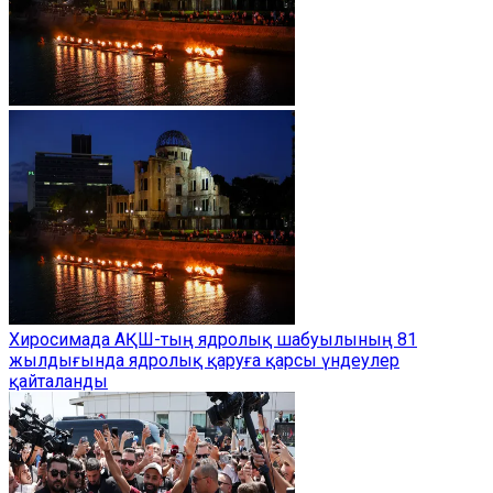
Хиросимада АҚШ-тың ядролық шабуылының 81
жылдығында ядролық қаруға қарсы үндеулер
қайталанды