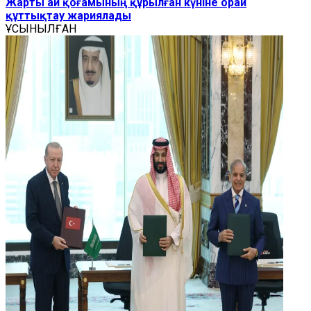
Жарты ай қоғамының құрылған күніне орай
құттықтау жариялады
ҰСЫНЫЛҒАН