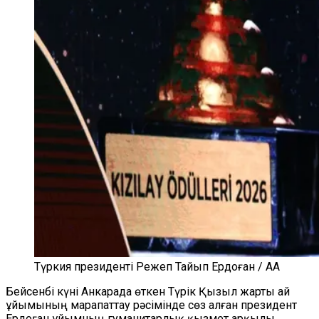
Түркия президенті Режеп Тайып Ердоған / AA
Бейсенбі күні Анкарада өткен Түрік Қызыл жарты ай
ұйымының марапаттау рәсімінде сөз алған президент
Ердоған ұйымның гуманитарлық қызмет арқылы