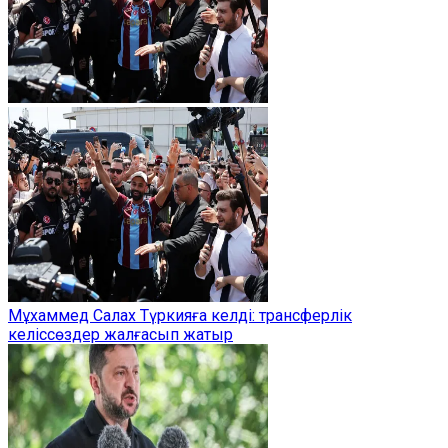
Мұхаммед Салах Түркияға келді: трансферлік
келіссөздер жалғасып жатыр