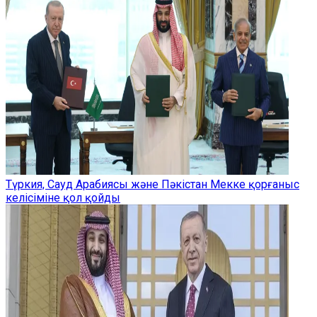
Түркия, Сауд Арабиясы және Пәкістан Мекке қорғаныс
келісіміне қол қойды