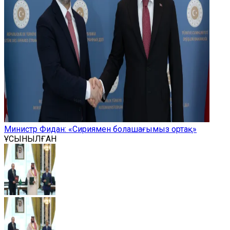
Министр Фидан: «Сириямен болашағымыз ортақ»
ҰСЫНЫЛҒАН