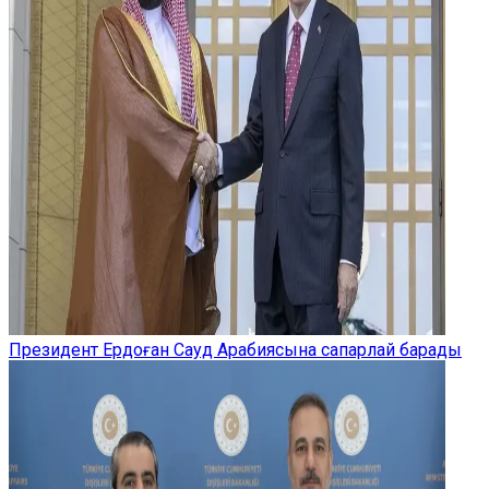
Президент Ердоған Сауд Арабиясына сапарлай барады