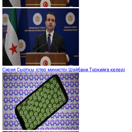
Сирия Сыртқы істер министрі Шайбани Түркияға келеді