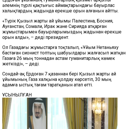
әлемнің түрлі қақтығыс аймақтарындағы бауырлас
халықтардың жадында ерекше орын алғанын айтты.
«Түрік Қызыл жарты ай ұйымы Палестина, Босния,
Ауғанстан, Сомали, Ирак және Сирияда атқарған
жұмыстарымен бауырларымыздың жадынан ерекше
орын алды», – деді президент.
Ол Газадағы жұмыстарға тоқталып, «Ұйым Нетаньяху
бастаған сионист топтың шабуылдары жалғасып жатқан
Газаға 26 мың тоннадан астам гуманитарлық көмек
жеткізді», – деді.
Сондай-ақ Ердоған 7 қазаннан бері Қызыл жарты ай
ұйымының Газа халқына қолдау көрсетіп, 30 мың
адамға ыстық тағам таратқанын атап өтті.
ҰСЫНЫЛҒАН