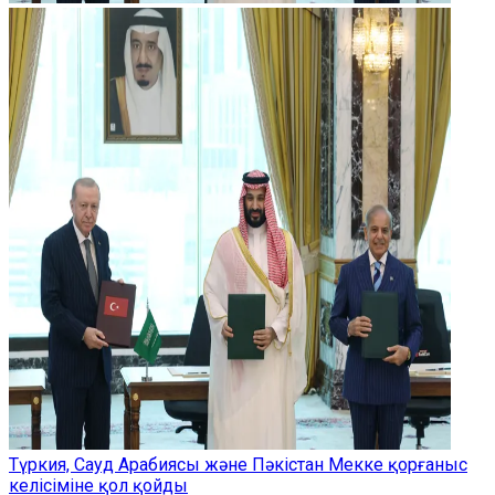
Түркия, Сауд Арабиясы және Пәкістан Мекке қорғаныс
келісіміне қол қойды