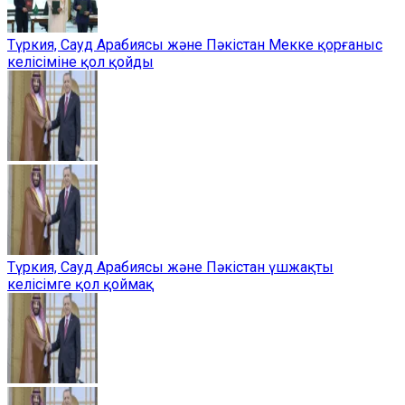
Түркия, Сауд Арабиясы және Пәкістан Мекке қорғаныс
келісіміне қол қойды
Түркия, Сауд Арабиясы және Пәкістан үшжақты
келісімге қол қоймақ