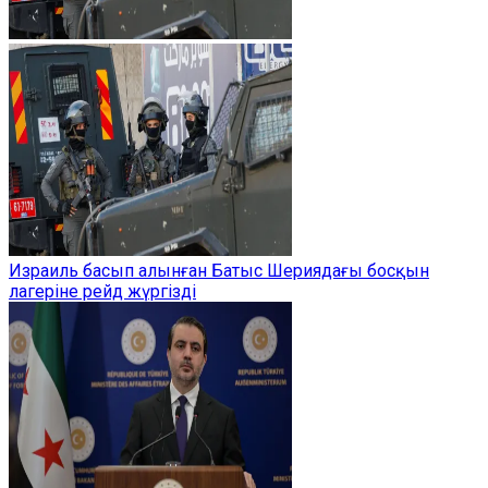
Израиль басып алынған Батыс Шериядағы босқын
лагеріне рейд жүргізді