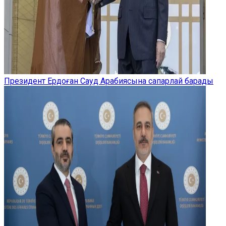
Президент Ердоған Сауд Арабиясына сапарлай барады