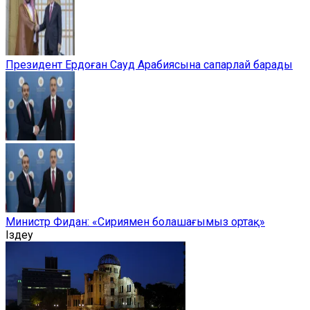
Президент Ердоған Сауд Арабиясына сапарлай барады
Министр Фидан: «Сириямен болашағымыз ортақ»
Іздеу