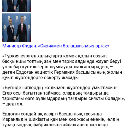
Министр Фидан: «Сириямен болашағымыз ортақ»
«Түркия езілген халықтарға көмек қолын созып,
басқыншы топтың заң мен тарих алдында жауап беруі
үшін бар күш-жігерін жұмсауды жалғастырады», –
деген Ердоған нацистік Германия басшысының жолын
қуып жүргендерге ескерту жасады.
«Бүгінде Гитлердің жолымен жүргендер ұмытпасын!
Егер осы бағыттан таймаса, олардың тағдыры да
тарихтағы өзге зұлымдардың тағдыры сияқты болады»,
– деді ол.
Ердоған сондай-ақ қазіргі басшылық тұсында
Израильдің шикізаты қан мен көз жасы екенін, елдің
тұрақсыздық фабрикасына айналғанын жеткізді.