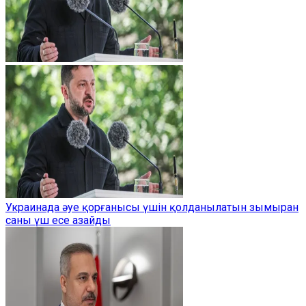
Украинада әуе қорғанысы үшін қолданылатын зымыран
саны үш есе азайды