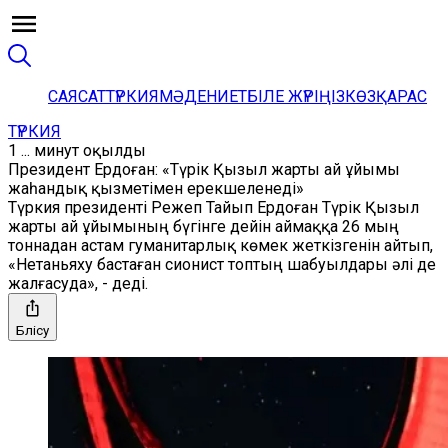
САЯСАТ
ТҮРКИЯ
МӘДЕНИЕТ
БІЛЕ ЖҮРІҢІЗ
КӨЗҚАРАС
ТҮРКИЯ
1 ... минут оқылды
Президент Ердоған: «Түрік Қызыл жарты ай ұйымы
жаһандық қызметімен ерекшеленеді»
Түркия президенті Режеп Тайып Ердоған Түрік Қызыл
жарты ай ұйымының бүгінге дейін аймаққа 26 мың
тоннадан астам гуманитарлық көмек жеткізгенін айтып,
«Нетаньяху бастаған сионист топтың шабуылдары әлі де
жалғасуда», - деді.
Бөлісу