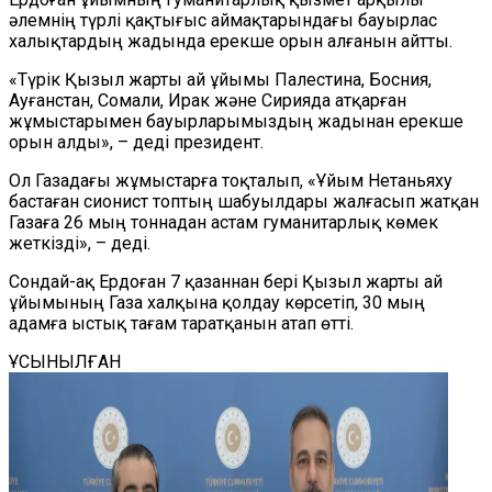
әлемнің түрлі қақтығыс аймақтарындағы бауырлас
халықтардың жадында ерекше орын алғанын айтты.
«Түрік Қызыл жарты ай ұйымы Палестина, Босния,
Ауғанстан, Сомали, Ирак және Сирияда атқарған
жұмыстарымен бауырларымыздың жадынан ерекше
орын алды», – деді президент.
Ол Газадағы жұмыстарға тоқталып, «Ұйым Нетаньяху
бастаған сионист топтың шабуылдары жалғасып жатқан
Газаға 26 мың тоннадан астам гуманитарлық көмек
жеткізді», – деді.
Сондай-ақ Ердоған 7 қазаннан бері Қызыл жарты ай
ұйымының Газа халқына қолдау көрсетіп, 30 мың
адамға ыстық тағам таратқанын атап өтті.
ҰСЫНЫЛҒАН