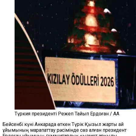
Түркия президенті Режеп Тайып Ердоған / AA
Бейсенбі күні Анкарада өткен Түрік Қызыл жарты ай
ұйымының марапаттау рәсімінде сөз алған президент
Ердоған ұйымның гуманитарлық қызмет арқылы