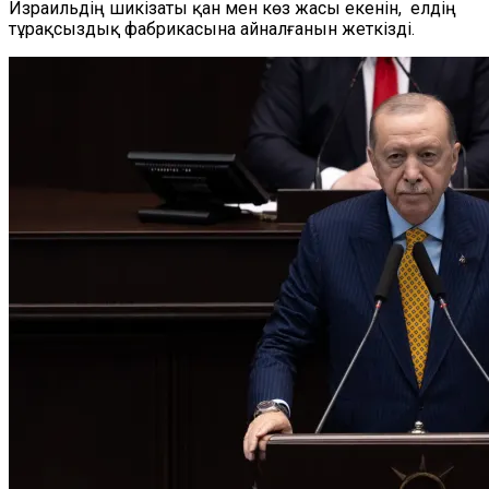
Израильдің шикізаты қан мен көз жасы екенін, елдің
тұрақсыздық фабрикасына айналғанын жеткізді.