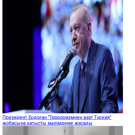
Президент Ердоған “Терроризмнен азат Түркия”
жобасына қатысты мәлімдеме жасады