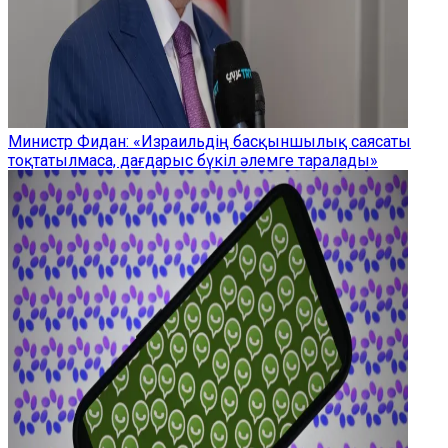
Министр Фидан: «Израильдің басқыншылық саясаты
тоқтатылмаса, дағдарыс бүкіл әлемге таралады»