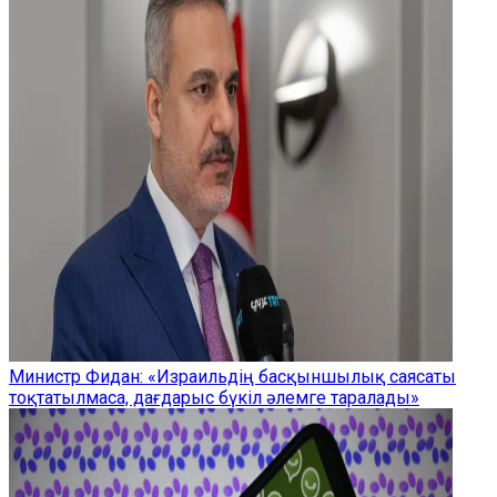
Министр Фидан: «Израильдің басқыншылық саясаты
тоқтатылмаса, дағдарыс бүкіл әлемге таралады»