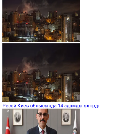
Ресей Киев облысында 14 адамды өлтірді