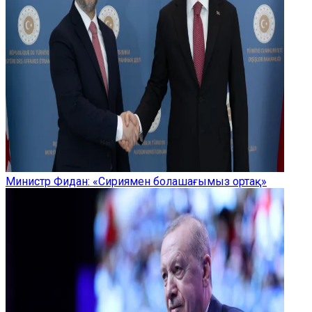
Министр Фидан: «Сириямен болашағымыз ортақ»