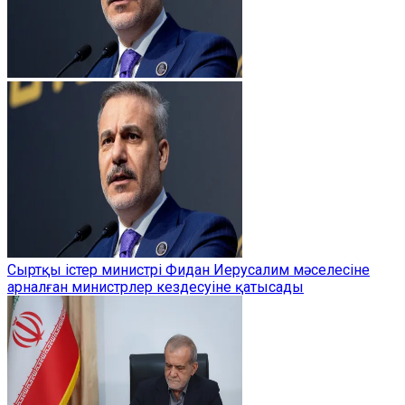
Сыртқы істер министрі Фидан Иерусалим мәселесіне
арналған министрлер кездесуіне қатысады