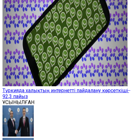
Түркияда халықтың интернетті пайдалану көрсеткіші ̶
92,3 пайыз
ҰСЫНЫЛҒАН