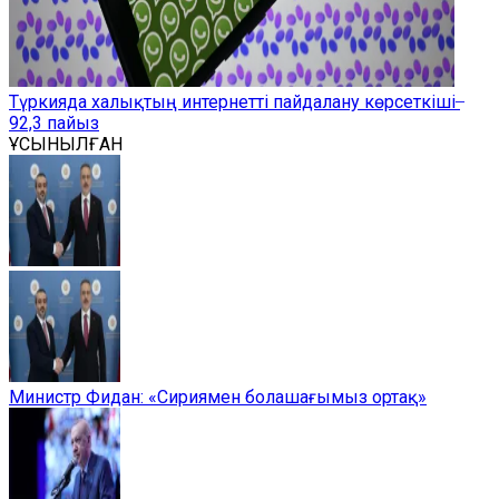
Түркияда халықтың интернетті пайдалану көрсеткіші ̶
92,3 пайыз
ҰСЫНЫЛҒАН
Министр Фидан: «Сириямен болашағымыз ортақ»