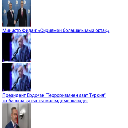
Министр Фидан: «Сириямен болашағымыз ортақ»
Президент Ердоған “Терроризмнен азат Түркия”
жобасына қатысты мәлімдеме жасады