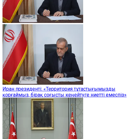
Иран президенті: «Территория тұтастығымызды
қорғаймыз, бірақ соғысты кеңейтуге ниетті емеспіз»