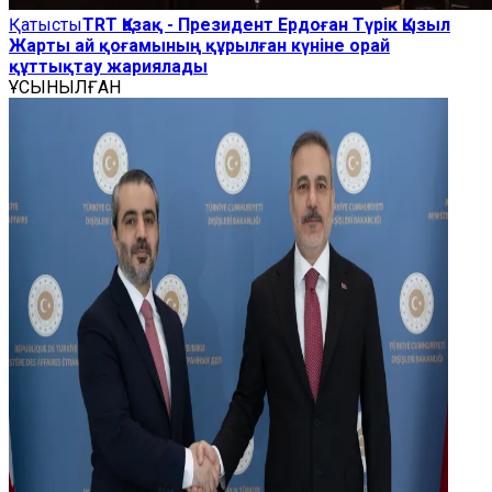
Қатысты
TRT Қазақ - Президент Ердоған Түрік Қызыл
Жарты ай қоғамының құрылған күніне орай
құттықтау жариялады
ҰСЫНЫЛҒАН