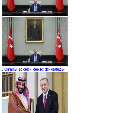
Жоғары әскери кеңес жиналады