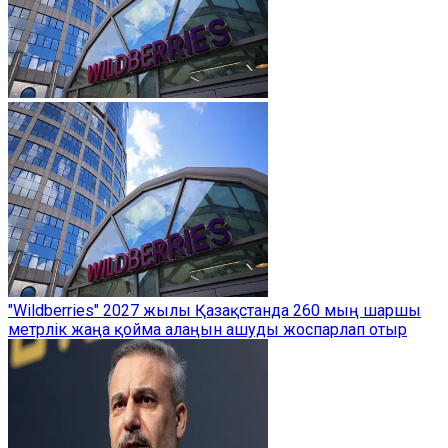
"Wildberries" 2027 жылы Қазақстанда 260 мың шаршы
метрлік жаңа қойма алаңын ашуды жоспарлап отыр