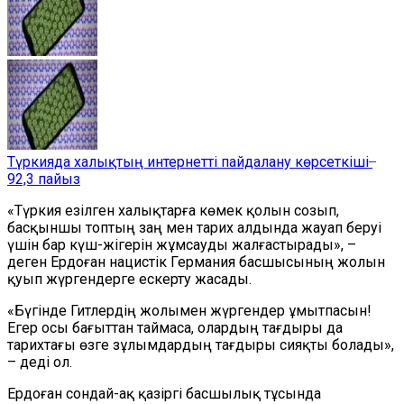
Түркияда халықтың интернетті пайдалану көрсеткіші ̶
92,3 пайыз
«Түркия езілген халықтарға көмек қолын созып,
басқыншы топтың заң мен тарих алдында жауап беруі
үшін бар күш-жігерін жұмсауды жалғастырады», –
деген Ердоған нацистік Германия басшысының жолын
қуып жүргендерге ескерту жасады.
«Бүгінде Гитлердің жолымен жүргендер ұмытпасын!
Егер осы бағыттан таймаса, олардың тағдыры да
тарихтағы өзге зұлымдардың тағдыры сияқты болады»,
– деді ол.
Ердоған сондай-ақ қазіргі басшылық тұсында