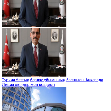
Түркия Ұлттық барлау ұйымының басшысы Анкарада
Ливия өкілдерімен кездесті