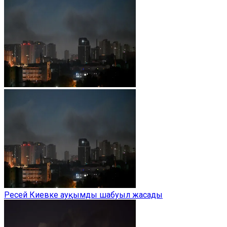
Ресей Киевке ауқымды шабуыл жасады