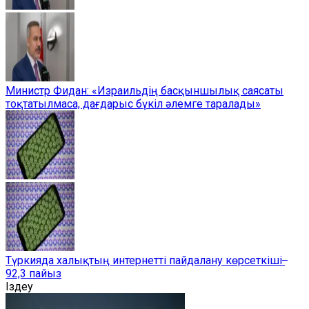
Министр Фидан: «Израильдің басқыншылық саясаты
тоқтатылмаса, дағдарыс бүкіл әлемге таралады»
Түркияда халықтың интернетті пайдалану көрсеткіші ̶
92,3 пайыз
Іздеу