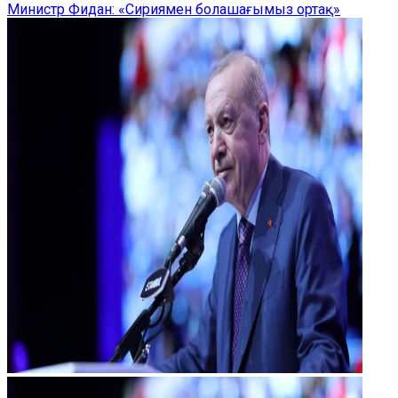
Министр Фидан: «Сириямен болашағымыз ортақ»