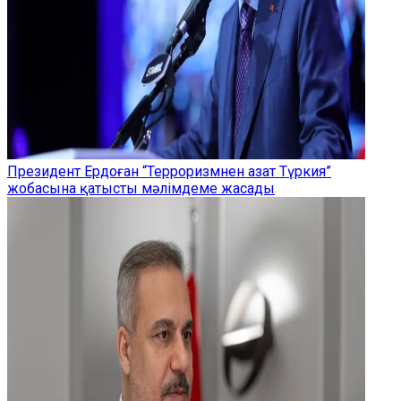
Президент Ердоған “Терроризмнен азат Түркия”
жобасына қатысты мәлімдеме жасады