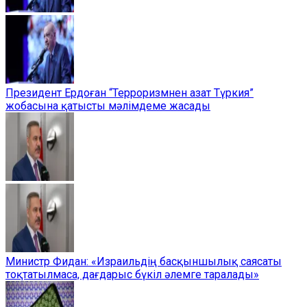
Президент Ердоған “Терроризмнен азат Түркия”
жобасына қатысты мәлімдеме жасады
Министр Фидан: «Израильдің басқыншылық саясаты
тоқтатылмаса, дағдарыс бүкіл әлемге таралады»