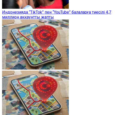
Индонезияда “TikTok” пен “YouTube” балаларға тиесілі 4,7
миллион аккаунтты жапты