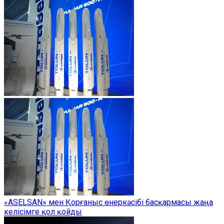
«ASELSAN» мен Қорғаныс өнеркәсібі басқармасы жаңа
келісімге қол қойды