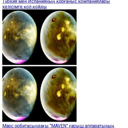
Түркия мен Испанияның қорғаныс компаниялары
келісімге қол қойды
Марс орбитасындағы “MAVEN” ғарыш аппаратының