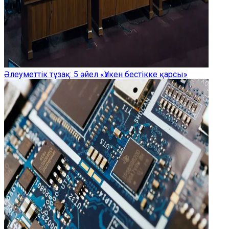
Әлеуметтік тұзақ: 5 әйел «Үлкен бестікке қарсы»