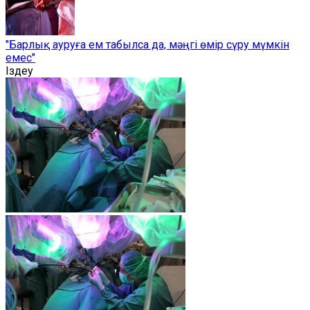
"Барлық ауруға ем табылса да, мәңгі өмір сүру мүмкін
емес"
Іздеу