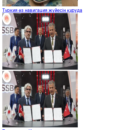
Түркия өз навигация жүйесін құруда