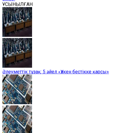
ҰСЫНЫЛҒАН
Әлеуметтік тұзақ: 5 әйел «Үлкен бестікке қарсы»