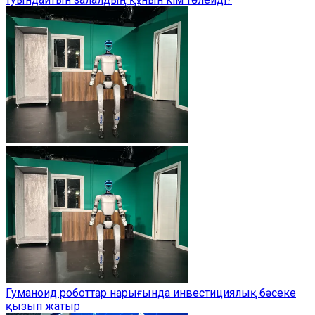
Гуманоид роботтар нарығында инвестициялық бәсеке
қызып жатыр