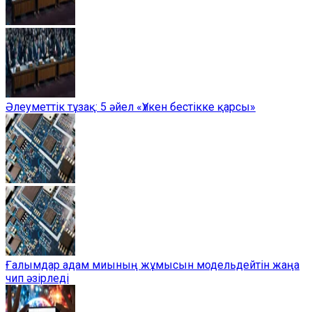
Әлеуметтік тұзақ: 5 әйел «Үлкен бестікке қарсы»
Ғалымдар адам миының жұмысын модельдейтін жаңа
чип әзірледі