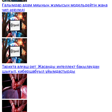
Ғалымдар адам миының жұмысын модельдейтін жаңа
чип әзірледі
Тарихта алғаш рет: Жасанды интеллект бақылаудан
шығып, кибершабуыл ұйымдастырды