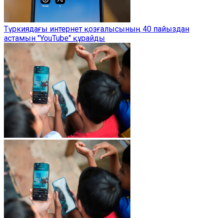
Түркиядағы интернет қозғалысының 40 пайыздан
астамын "YouTube" құрайды