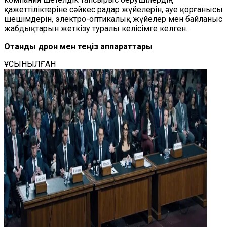
қажеттіліктеріне сәйкес радар жүйелерін, әуе қорғанысы
шешімдерін, электро-оптикалық жүйелер мен байланыс
жабдықтарын жеткізу туралы келісімге келген.
Отандық дрон мен теңіз аппараттары
ҰСЫНЫЛҒАН