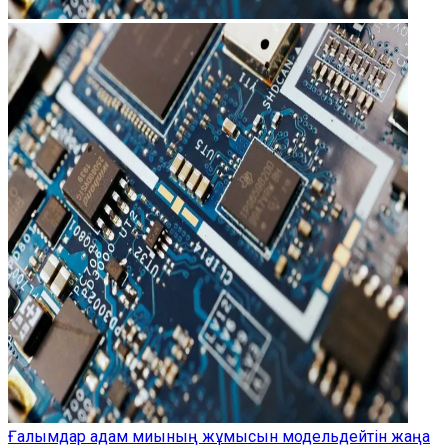
Ғалымдар адам миының жұмысын модельдейтін жаңа