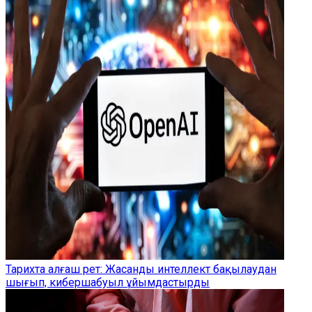
Тарихта алғаш рет: Жасанды интеллект бақылаудан
шығып, кибершабуыл ұйымдастырды