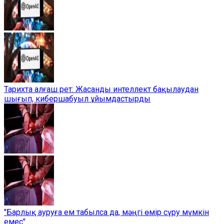
Тарихта алғаш рет: Жасанды интеллект бақылаудан
шығып, кибершабуыл ұйымдастырды
"Барлық ауруға ем табылса да, мәңгі өмір сүру мүмкін
емес"