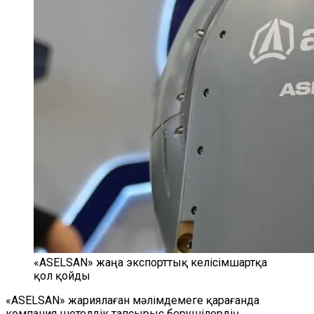
«ASELSAN» жаңа экспорттық келісімшартқа
қол қойды
«ASELSAN» жариялаған мәлімдемеге қарағанда
компания шетелдік тапсырыс берушілердің