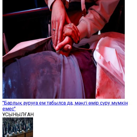
"Барлық ауруға ем табылса да, мәңгі өмір сүру мүмкін
емес"
ҰСЫНЫЛҒАН