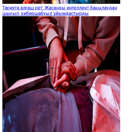
Тарихта алғаш рет: Жасанды интеллект бақылаудан
шығып, кибершабуыл ұйымдастырды