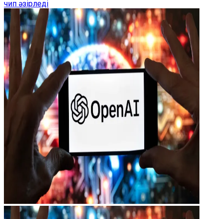
чип әзірледі