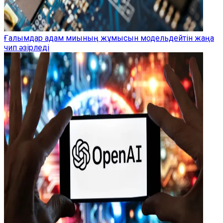
Ғалымдар адам миының жұмысын модельдейтін жаңа
чип әзірледі