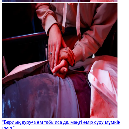
"Барлық ауруға ем табылса да, мәңгі өмір сүру мүмкін
емес"