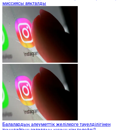
миссиясы аяқталды
Балалардың әлеуметтік желілерге тәуелділігінен
туындайтын залалдың құнын кім төлейді?