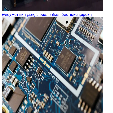
Әлеуметтік тұзақ: 5 әйел «Үлкен бестікке қарсы»