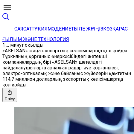
САЯСАТ
ТҮРКИЯ
МӘДЕНИЕТ
БІЛЕ ЖҮРІҢІЗ
КӨЗҚАРАС
ҒЫЛЫМ ЖӘНЕ ТЕХНОЛОГИЯ
1 ... минут оқылды
«ASELSAN» жаңа экспорттық келісімшартқа қол қойды
Түркияның қорғаныс өнеркәсібіндегі жетекші
компаниялардың бірі «ASELSAN» шетелдегі
пайдаланушыларға арналған радар, әуе қорғанысы,
электро-оптикалық және байланыс жүйелерін қамтитын
114,7 миллион долларлық экспорттық келісімшартқа
қол қойды.
Бөлісу