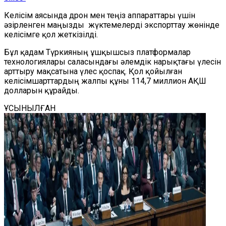
Келісім аясында дрон мен теңіз аппараттары үшін
әзірленген маңызды жүктемелерді экспорттау жөнінде
келісімге қол жеткізілді.
Бұл қадам Түркияның ұшқышсыз платформалар
технологиялары саласындағы әлемдік нарықтағы үлесін
арттыру мақсатына үлес қоспақ. Қол қойылған
келісімшарттардың жалпы құны 114,7 миллион АҚШ
долларын құрайды.
ҰСЫНЫЛҒАН