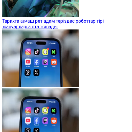
Тарихта алғаш рет адам тәріздес роботтар тірі
жануарларға ота жасады