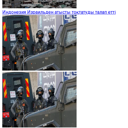
Индонезия Израильден атысты тоқтатуды талап етті