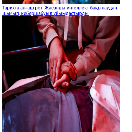
Тарихта алғаш рет: Жасанды интеллект бақылаудан
шығып, кибершабуыл ұйымдастырды