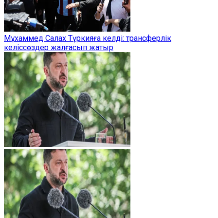
Мұхаммед Салах Түркияға келді: трансферлік
келіссөздер жалғасып жатыр