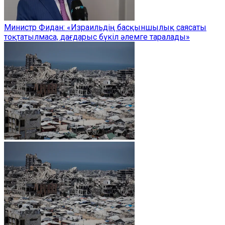
Министр Фидан: «Израильдің басқыншылық саясаты
тоқтатылмаса, дағдарыс бүкіл әлемге таралады»