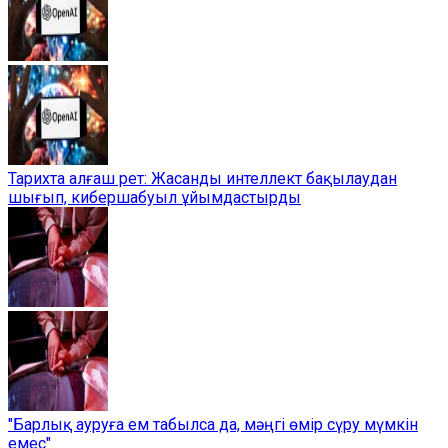
Тарихта алғаш рет: Жасанды интеллект бақылаудан
шығып, кибершабуыл ұйымдастырды
"Барлық ауруға ем табылса да, мәңгі өмір сүру мүмкін
емес"