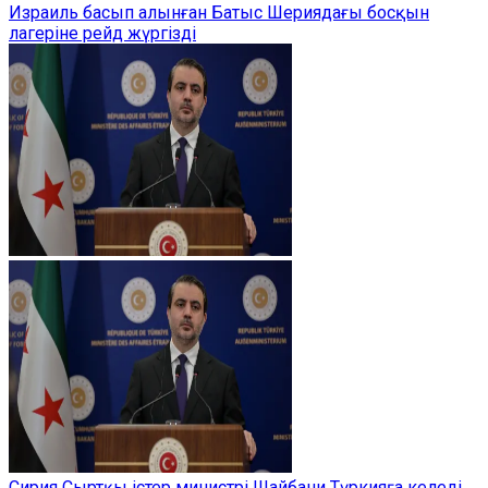
Израиль басып алынған Батыс Шериядағы босқын
лагеріне рейд жүргізді
Сирия Сыртқы істер министрі Шайбани Түркияға келеді