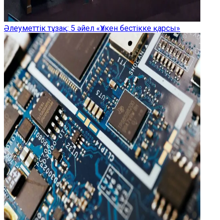
Әлеуметтік тұзақ: 5 әйел «Үлкен бестікке қарсы»