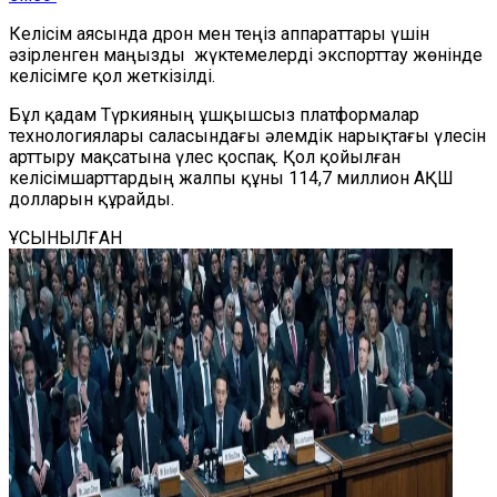
Келісім аясында дрон мен теңіз аппараттары үшін
әзірленген маңызды жүктемелерді экспорттау жөнінде
келісімге қол жеткізілді.
Бұл қадам Түркияның ұшқышсыз платформалар
технологиялары саласындағы әлемдік нарықтағы үлесін
арттыру мақсатына үлес қоспақ. Қол қойылған
келісімшарттардың жалпы құны 114,7 миллион АҚШ
долларын құрайды.
ҰСЫНЫЛҒАН