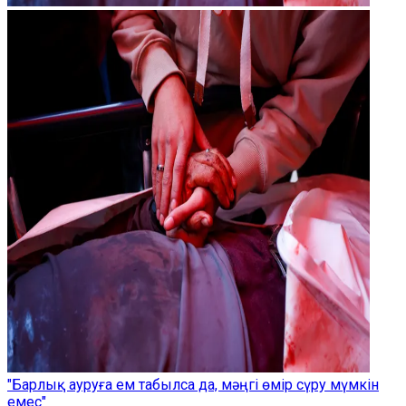
"Барлық ауруға ем табылса да, мәңгі өмір сүру мүмкін
емес"