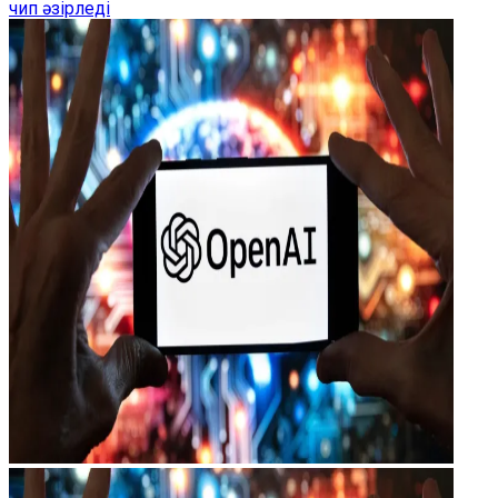
чип әзірледі