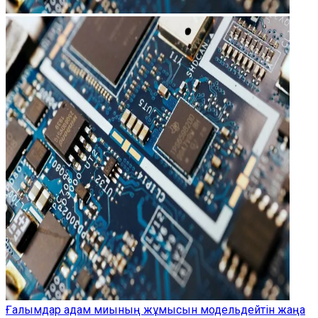
Ғалымдар адам миының жұмысын модельдейтін жаңа