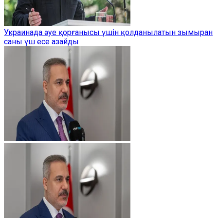
Украинада әуе қорғанысы үшін қолданылатын зымыран
саны үш есе азайды