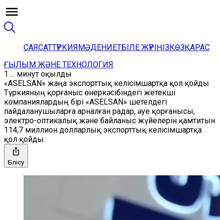
САЯСАТ
ТҮРКИЯ
МӘДЕНИЕТ
БІЛЕ ЖҮРІҢІЗ
КӨЗҚАРАС
ҒЫЛЫМ ЖӘНЕ ТЕХНОЛОГИЯ
1 ... минут оқылды
«ASELSAN» жаңа экспорттық келісімшартқа қол қойды
Түркияның қорғаныс өнеркәсібіндегі жетекші
компаниялардың бірі «ASELSAN» шетелдегі
пайдаланушыларға арналған радар, әуе қорғанысы,
электро-оптикалық және байланыс жүйелерін қамтитын
114,7 миллион долларлық экспорттық келісімшартқа
қол қойды.
Бөлісу