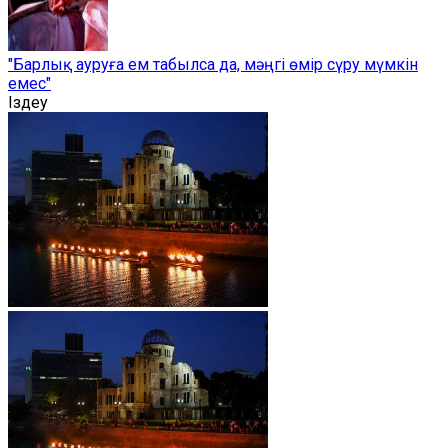
"Барлық ауруға ем табылса да, мәңгі өмір сүру мүмкін
емес"
Іздеу