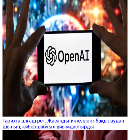
Тарихта алғаш рет: Жасанды интеллект бақылаудан
шығып, кибершабуыл ұйымдастырды