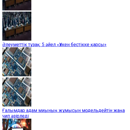
Әлеуметтік тұзақ: 5 әйел «Үлкен бестікке қарсы»
Ғалымдар адам миының жұмысын модельдейтін жаңа
чип әзірледі