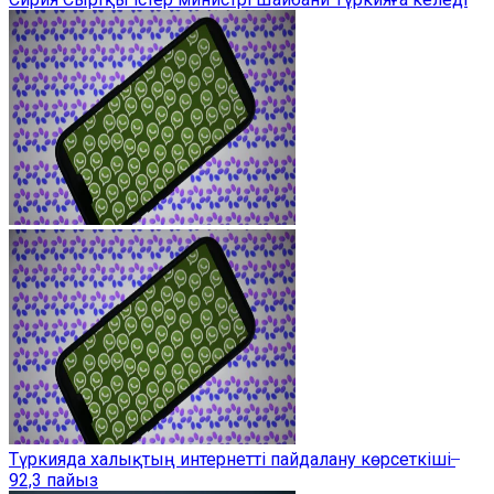
Түркияда халықтың интернетті пайдалану көрсеткіші ̶
92,3 пайыз