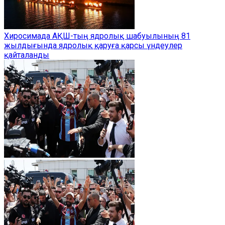
Хиросимада АҚШ-тың ядролық шабуылының 81
жылдығында ядролық қаруға қарсы үндеулер
қайталанды