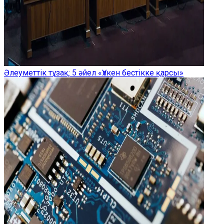
Әлеуметтік тұзақ: 5 әйел «Үлкен бестікке қарсы»