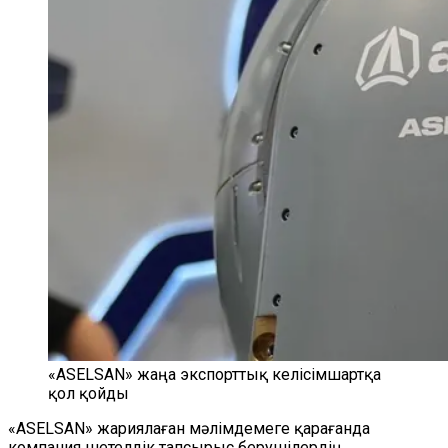
«ASELSAN» жаңа экспорттық келісімшартқа
қол қойды
«ASELSAN» жариялаған мәлімдемеге қарағанда
компания шетелдік тапсырыс берушілердің