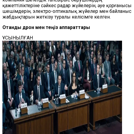
қажеттіліктеріне сәйкес радар жүйелерін, әуе қорғанысы
шешімдерін, электро-оптикалық жүйелер мен байланыс
жабдықтарын жеткізу туралы келісімге келген.
Отандық дрон мен теңіз аппараттары
ҰСЫНЫЛҒАН