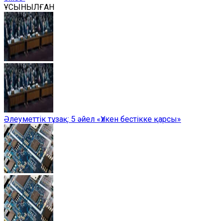
ҰСЫНЫЛҒАН
Әлеуметтік тұзақ: 5 әйел «Үлкен бестікке қарсы»