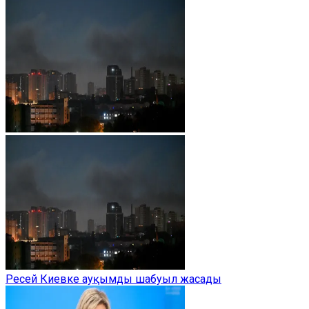
Ресей Киевке ауқымды шабуыл жасады