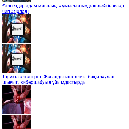
Ғалымдар адам миының жұмысын модельдейтін жаңа
чип әзірледі
Тарихта алғаш рет: Жасанды интеллект бақылаудан
шығып, кибершабуыл ұйымдастырды