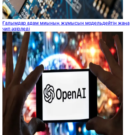
Ғалымдар адам миының жұмысын модельдейтін жаңа
чип әзірледі