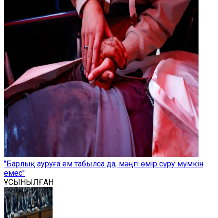
"Барлық ауруға ем табылса да, мәңгі өмір сүру мүмкін
емес"
ҰСЫНЫЛҒАН