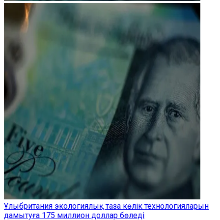
Ұлыбритания экологиялық таза көлік технологияларын
дамытуға 175 миллион доллар бөледі