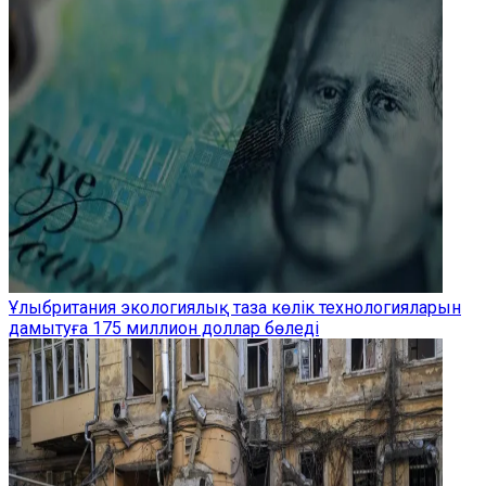
Ұлыбритания экологиялық таза көлік технологияларын
дамытуға 175 миллион доллар бөледі