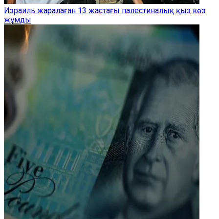
Израиль жаралаған 13 жастағы палестиналық қыз көз
жұмды