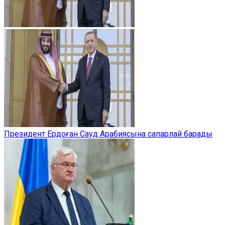
Президент Ердоған Сауд Арабиясына сапарлай барады