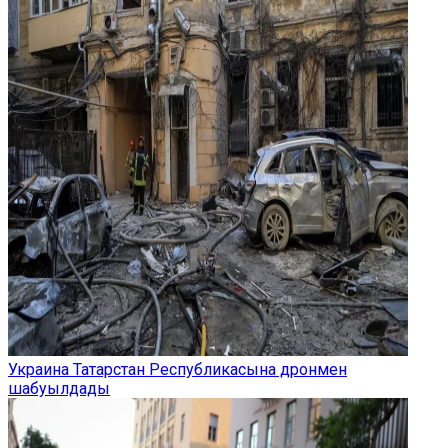
Украина Татарстан Республикасына дронмен
шабуылдады