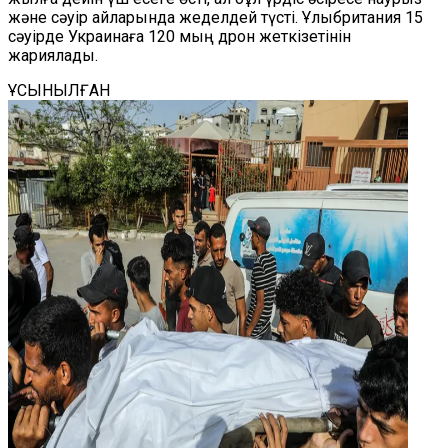
және сәуір айларында жеделдей түсті. Ұлыбритания 15
сәуірде Украинаға 120 мың дрон жеткізетінін
жариялады.
ҰСЫНЫЛҒАН