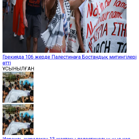
Грекияда 106 жерде Палестинаға Бостандық митингілері
өтті
ҰСЫНЫЛҒАН