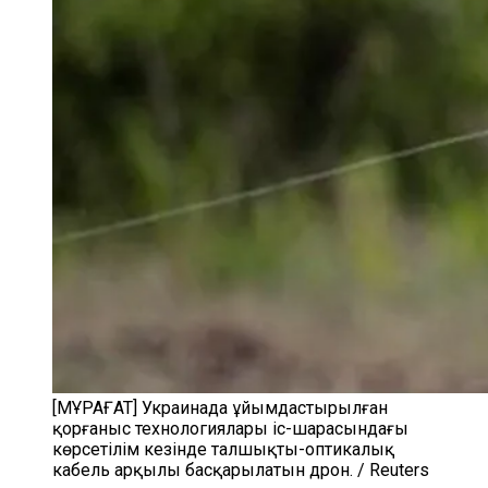
[МҰРАҒАТ] Украинада ұйымдастырылған
қорғаныс технологиялары іс-шарасындағы
көрсетілім кезінде талшықты-оптикалық
кабель арқылы басқарылатын дрон. / Reuters