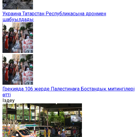
Украина Татарстан Республикасына дронмен
шабуылдады
Грекияда 106 жерде Палестинаға Бостандық митингілері
өтті
Іздеу