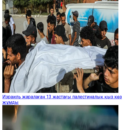
Израиль жаралаған 13 жастағы палестиналық қыз көз
жұмды