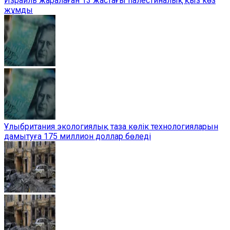
Израиль жаралаған 13 жастағы палестиналық қыз көз
жұмды
Ұлыбритания экологиялық таза көлік технологияларын
дамытуға 175 миллион доллар бөледі