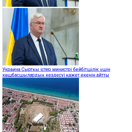
Украина Сыртқы істер министрі бейбітшілік үшін
көшбасшылардың кездесуі қажет екенін айтты