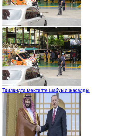
Таиландта мектепте шабуыл жасалды