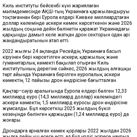
Киль институты бейсенбі күні жариялаған
мәлімдемесінде АҚШ-тың Украинаға қаржыландыруы
тоқтағаннан бері Еуропа елдері Киевке миллиардтаған
доллар көлемінде әскери көмек көрсеткенін және 2026
жылдың соңына дейін бөлінетін қаражат Украинадағы
қарқынды дамып келе жатқан дрон секторын одан әрі
жандандыратынын атап өтті.
2022 жылғы 24 ақпанда Ресейдің Украинаға басып
кіруінен бері көрсетілген әскери, қаржылық және
гуманитарлық көмекті бақылап отырған Киль
институтының дерегіне сәйкес, 2026 жылдың алғашқы
төрт айында Украинаға берілген еуропалық әскери
көмектің 12 пайызы дрон өндірісіне бағытталған.
Қаңтар–сәуір аралығында Еуропа елдері бөлген 12,33
миллиард еуро (14,3 миллиард доллар) көлеміндегі
әскери көмектің 1,5 миллиард еуросы дрон өндірісіне
жұмсалды. Бұл көрсеткіш 2025 жылдың бүкіл
кезеңінде бөлінген қаржыдан (1,24 миллиард еуро) да
жоғары.
Дрондарға арналған көмек қорлары 2022 жылдан 2026
жылға дейін үш есеге өсті, ал бұл үрдіс әсіресе наурыз