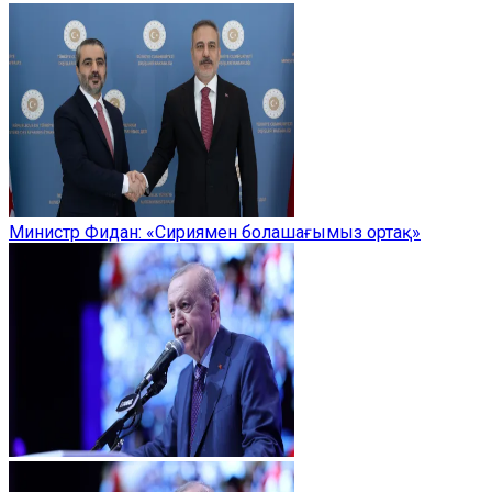
Министр Фидан: «Сириямен болашағымыз ортақ»