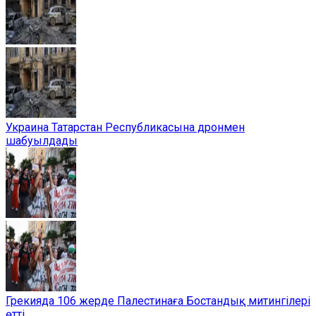
Украина Татарстан Республикасына дронмен
шабуылдады
Грекияда 106 жерде Палестинаға Бостандық митингілері
өтті