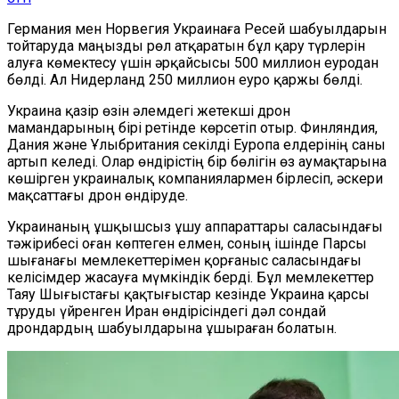
Германия мен Норвегия Украинаға Ресей шабуылдарын
тойтаруда маңызды рөл атқаратын бұл қару түрлерін
алуға көмектесу үшін әрқайсысы 500 миллион еуродан
бөлді. Ал Нидерланд 250 миллион еуро қаржы бөлді.
Украина қазір өзін әлемдегі жетекші дрон
мамандарының бірі ретінде көрсетіп отыр. Финляндия,
Дания және Ұлыбритания секілді Еуропа елдерінің саны
артып келеді. Олар өндірістің бір бөлігін өз аумақтарына
көшірген украиналық компаниялармен бірлесіп, әскери
мақсаттағы дрон өндіруде.
Украинаның ұшқышсыз ұшу аппараттары саласындағы
тәжірибесі оған көптеген елмен, соның ішінде Парсы
шығанағы мемлекеттерімен қорғаныс саласындағы
келісімдер жасауға мүмкіндік берді. Бұл мемлекеттер
Таяу Шығыстағы қақтығыстар кезінде Украина қарсы
тұруды үйренген Иран өндірісіндегі дәл сондай
дрондардың шабуылдарына ұшыраған болатын.