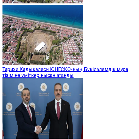
Тарихи Кадыкалеси ЮНЕСКО-ның Бүкіләлемдік мұра
тізіміне үміткер нысан атанды