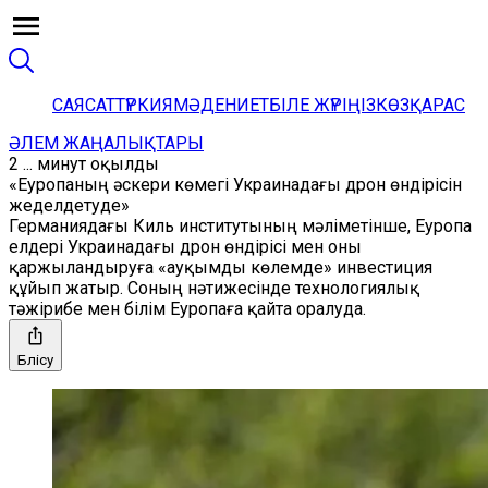
САЯСАТ
ТҮРКИЯ
МӘДЕНИЕТ
БІЛЕ ЖҮРІҢІЗ
КӨЗҚАРАС
ӘЛЕМ ЖАҢАЛЫҚТАРЫ
2 ... минут оқылды
«Еуропаның әскери көмегі Украинадағы дрон өндірісін
жеделдетуде»
Германиядағы Киль институтының мәліметінше, Еуропа
елдері Украинадағы дрон өндірісі мен оны
қаржыландыруға «ауқымды көлемде» инвестиция
құйып жатыр. Соның нәтижесінде технологиялық
тәжірибе мен білім Еуропаға қайта оралуда.
Бөлісу