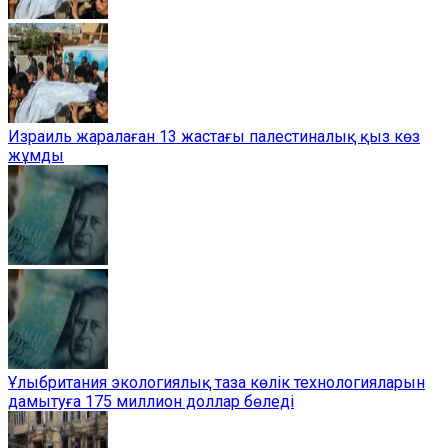
Израиль жаралаған 13 жастағы палестиналық қыз көз
жұмды
Ұлыбритания экологиялық таза көлік технологияларын
дамытуға 175 миллион доллар бөледі