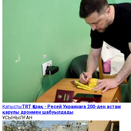
Қатысты
TRT Қазақ - Ресей Украинаға 200-ден астам
қарулы дронмен шабуылдады
ҰСЫНЫЛҒАН