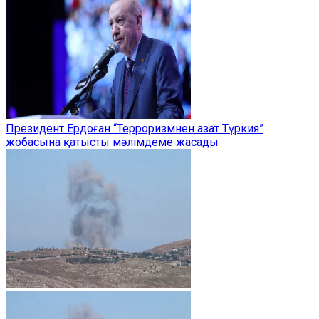
Президент Ердоған “Терроризмнен азат Түркия”
жобасына қатысты мәлімдеме жасады