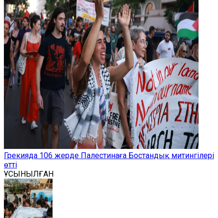
Грекияда 106 жерде Палестинаға Бостандық митингілері
өтті
ҰСЫНЫЛҒАН