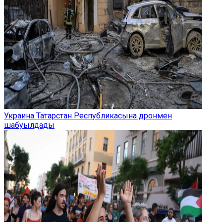
Украина Татарстан Республикасына дронмен
шабуылдады