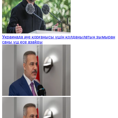
Украинада әуе қорғанысы үшін қолданылатын зымыран
саны үш есе азайды