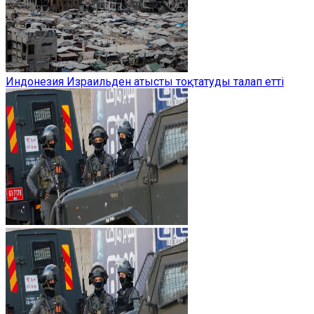
Индонезия Израильден атысты тоқтатуды талап етті