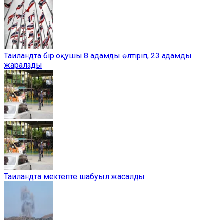
Таиландта бір оқушы 8 адамды өлтіріп, 23 адамды
жаралады
Таиландта мектепте шабуыл жасалды