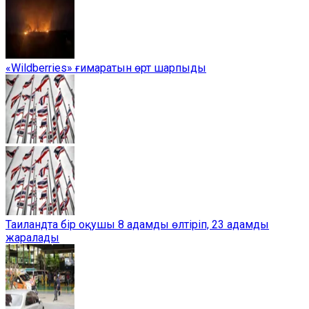
«Wildberries» ғимаратын өрт шарпыды
Таиландта бір оқушы 8 адамды өлтіріп, 23 адамды
жаралады