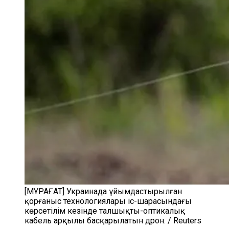
[МҰРАҒАТ] Украинада ұйымдастырылған
қорғаныс технологиялары іс-шарасындағы
көрсетілім кезінде талшықты-оптикалық
кабель арқылы басқарылатын дрон. / Reuters