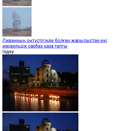
Ливанның оңтүстігінде болған жарылыстан екі
израильдік сарбаз қаза тапты
Іздеу