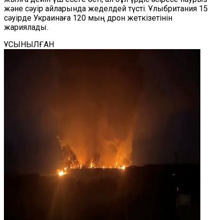
және сәуір айларында жеделдей түсті. Ұлыбритания 15
сәуірде Украинаға 120 мың дрон жеткізетінін
жариялады.
ҰСЫНЫЛҒАН