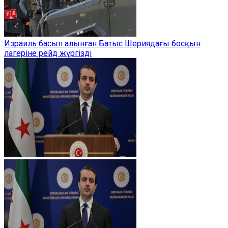
Израиль басып алынған Батыс Шериядағы босқын
лагеріне рейд жүргізді