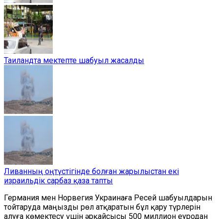
Таиландта мектепте шабуыл жасалды
Ливанның оңтүстігінде болған жарылыстан екі
израильдік сарбаз қаза тапты
Германия мен Норвегия Украинаға Ресей шабуылдарын
тойтаруда маңызды рөл атқаратын бұл қару түрлерін
алуға көмектесу үшін әрқайсысы 500 миллион еуродан