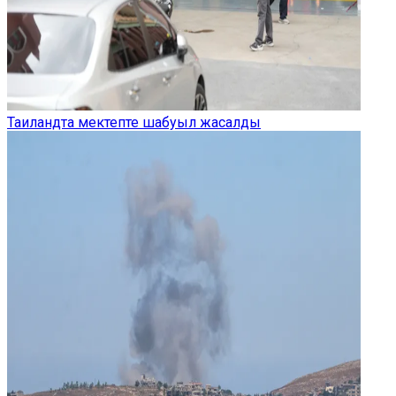
Таиландта мектепте шабуыл жасалды