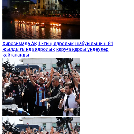
Хиросимада АҚШ-тың ядролық шабуылының 81
жылдығында ядролық қаруға қарсы үндеулер
қайталанды