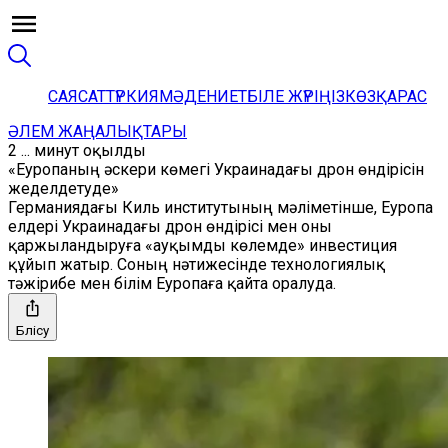
САЯСАТ
ТҮРКИЯ
МӘДЕНИЕТ
БІЛЕ ЖҮРІҢІЗ
КӨЗҚАРАС
ӘЛЕМ ЖАҢАЛЫҚТАРЫ
2 ... минут оқылды
«Еуропаның әскери көмегі Украинадағы дрон өндірісін
жеделдетуде»
Германиядағы Киль институтының мәліметінше, Еуропа
елдері Украинадағы дрон өндірісі мен оны
қаржыландыруға «ауқымды көлемде» инвестиция
құйып жатыр. Соның нәтижесінде технологиялық
тәжірибе мен білім Еуропаға қайта оралуда.
Бөлісу