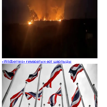
«Wildberries» ғимаратын өрт шарпыды