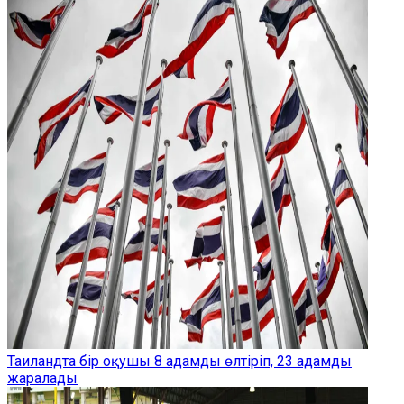
Таиландта бір оқушы 8 адамды өлтіріп, 23 адамды
жаралады