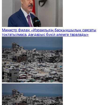
Министр Фидан: «Израильдің басқыншылық саясаты
тоқтатылмаса, дағдарыс бүкіл әлемге таралады»