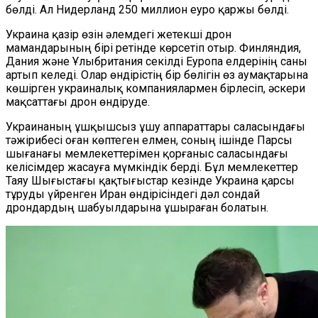
бөлді. Ал Нидерланд 250 миллион еуро қаржы бөлді.
Украина қазір өзін әлемдегі жетекші дрон
мамандарының бірі ретінде көрсетіп отыр. Финляндия,
Дания және Ұлыбритания секілді Еуропа елдерінің саны
артып келеді. Олар өндірістің бір бөлігін өз аумақтарына
көшірген украиналық компаниялармен бірлесіп, әскери
мақсаттағы дрон өндіруде.
Украинаның ұшқышсыз ұшу аппараттары саласындағы
тәжірибесі оған көптеген елмен, соның ішінде Парсы
шығанағы мемлекеттерімен қорғаныс саласындағы
келісімдер жасауға мүмкіндік берді. Бұл мемлекеттер
Таяу Шығыстағы қақтығыстар кезінде Украина қарсы
тұруды үйренген Иран өндірісіндегі дәл сондай
дрондардың шабуылдарына ұшыраған болатын.