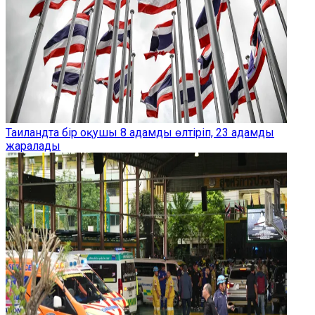
Таиландта бір оқушы 8 адамды өлтіріп, 23 адамды
жаралады