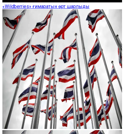
«Wildberries» ғимаратын өрт шарпыды