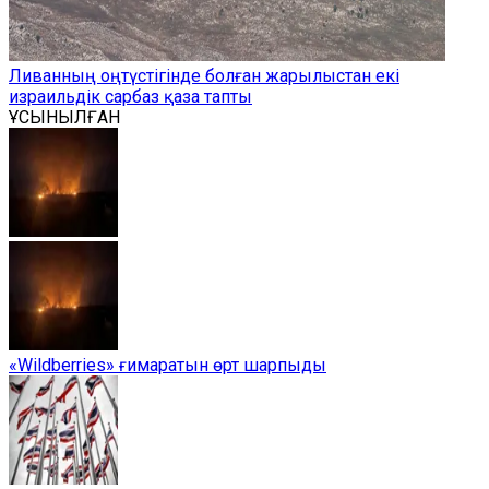
Ливанның оңтүстігінде болған жарылыстан екі
израильдік сарбаз қаза тапты
ҰСЫНЫЛҒАН
«Wildberries» ғимаратын өрт шарпыды