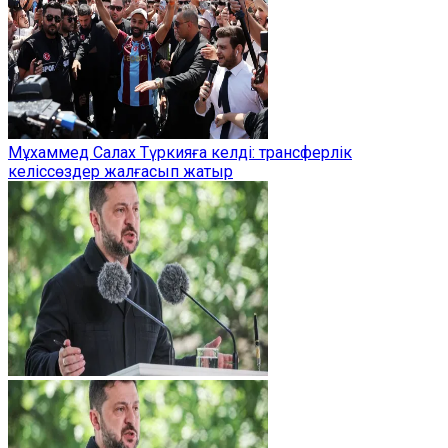
Мұхаммед Салах Түркияға келді: трансферлік
келіссөздер жалғасып жатыр