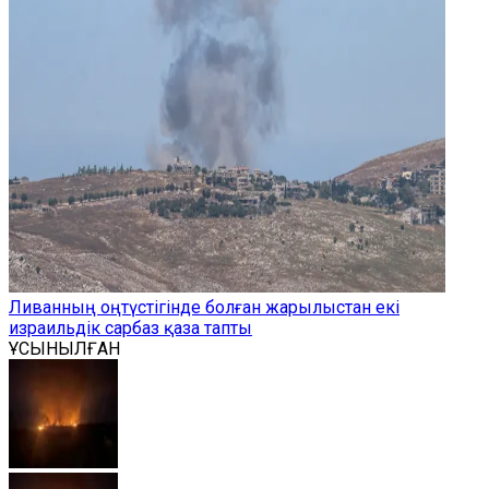
Ливанның оңтүстігінде болған жарылыстан екі
израильдік сарбаз қаза тапты
ҰСЫНЫЛҒАН