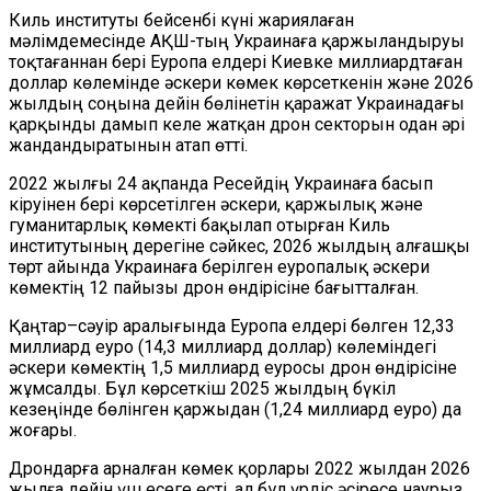
Киль институты бейсенбі күні жариялаған
мәлімдемесінде АҚШ-тың Украинаға қаржыландыруы
тоқтағаннан бері Еуропа елдері Киевке миллиардтаған
доллар көлемінде әскери көмек көрсеткенін және 2026
жылдың соңына дейін бөлінетін қаражат Украинадағы
қарқынды дамып келе жатқан дрон секторын одан әрі
жандандыратынын атап өтті.
2022 жылғы 24 ақпанда Ресейдің Украинаға басып
кіруінен бері көрсетілген әскери, қаржылық және
гуманитарлық көмекті бақылап отырған Киль
институтының дерегіне сәйкес, 2026 жылдың алғашқы
төрт айында Украинаға берілген еуропалық әскери
көмектің 12 пайызы дрон өндірісіне бағытталған.
Қаңтар–сәуір аралығында Еуропа елдері бөлген 12,33
миллиард еуро (14,3 миллиард доллар) көлеміндегі
әскери көмектің 1,5 миллиард еуросы дрон өндірісіне
жұмсалды. Бұл көрсеткіш 2025 жылдың бүкіл
кезеңінде бөлінген қаржыдан (1,24 миллиард еуро) да
жоғары.
Дрондарға арналған көмек қорлары 2022 жылдан 2026
жылға дейін үш есеге өсті, ал бұл үрдіс әсіресе наурыз