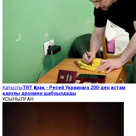
Қатысты
TRT Қазақ - Ресей Украинаға 200-ден астам
қарулы дронмен шабуылдады
ҰСЫНЫЛҒАН