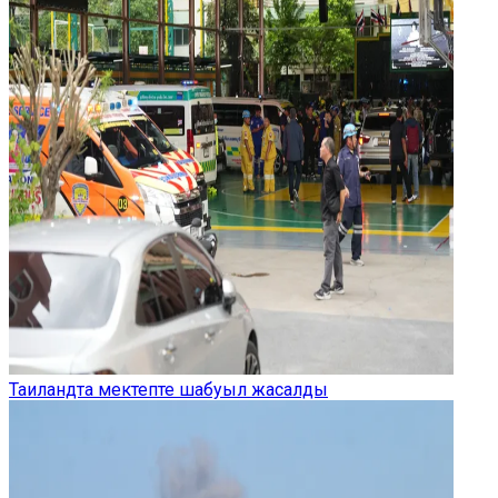
Таиландта мектепте шабуыл жасалды