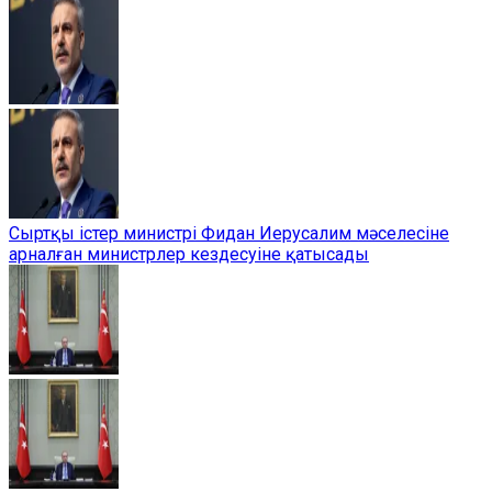
Сыртқы істер министрі Фидан Иерусалим мәселесіне
арналған министрлер кездесуіне қатысады