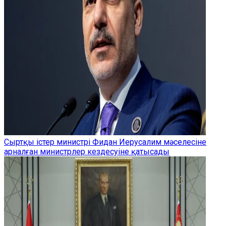
Сыртқы істер министрі Фидан Иерусалим мәселесіне
арналған министрлер кездесуіне қатысады