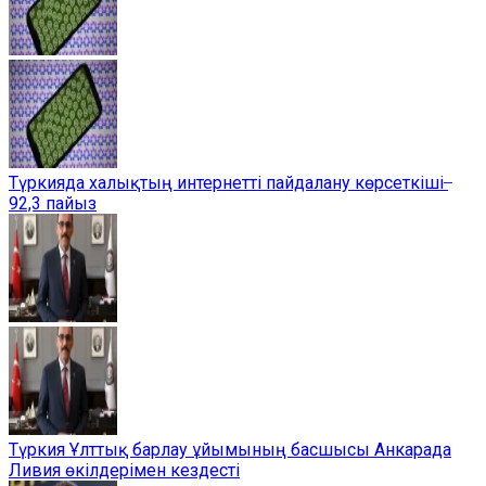
Түркияда халықтың интернетті пайдалану көрсеткіші ̶
92,3 пайыз
Түркия Ұлттық барлау ұйымының басшысы Анкарада
Ливия өкілдерімен кездесті