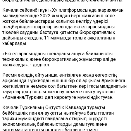
Кечели сейсенбі күні «Х
»
платформасында жариялаған
мәлімдемесінде 2022 жылдан бері жалғасып келе
жатқан байланыстарды қалыпқа келтіру үдерісі
шеңберіндегі шаралар аясында екі ел арасындағы
тікелей сауданы бастауға қатысты бюрократиялық
дайындықтардың 11 мамырда толық аяқталғанын
хабарлады.
«Екі ел арасындағы шекараны ашуға байланысты
техникалық және бюрократиялық жұмыстар әлі де
жалғасуда», - деді ол.
Ресми өкілдің айтуынша, енгізілген жаңа өзгерістің
арқасында Түркиядан үшінші бір ел арқылы Арменияға
жеткізілетін немесе сол бағытпен кері тасымалданатын
тауарлардың соңғы жеткізу немесе шығу нүктесін
«Армения/Түркия» деп көрсетуге мүмкіндік туған.
Кечели Түркияның Оңтүстік Кавказда тұрақты
бейбітшілік пен әл-ауқатты нығайтуға бағытталған
тарихи мүмкіндікті пайдалана отырып, өңірдегі
экономикалық байланыстарды дамытуға және
ынтымақтастықты өңірдегі барлық ел мен