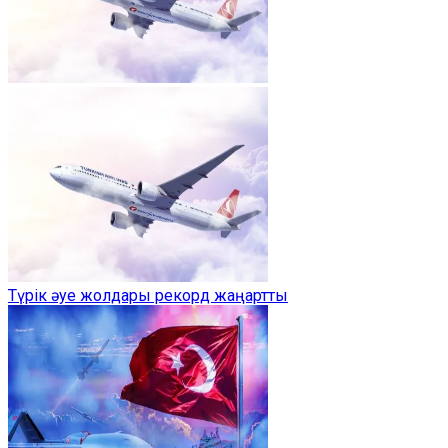
Түрік әуе жолдары рекорд жаңартты