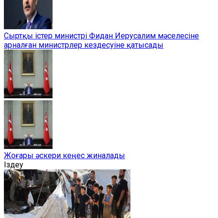
Сыртқы істер министрі Фидан Иерусалим мәселесіне
арналған министрлер кездесуіне қатысады
Жоғары әскери кеңес жиналады
Іздеу