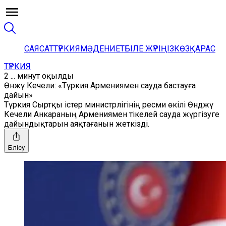
САЯСАТ
ТҮРКИЯ
МӘДЕНИЕТ
БІЛЕ ЖҮРІҢІЗ
КӨЗҚАРАС
ТҮРКИЯ
2 ... минут оқылды
Өнжү Кечели: «Түркия Армениямен сауда бастауға
дайын»
Түркия Сыртқы істер министрлігінің ресми өкілі Өнджү
Кечели Анкараның Армениямен тікелей сауда жүргізуге
дайындықтарын аяқтағанын жеткізді.
Бөлісу