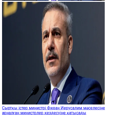
Сыртқы істер министрі Фидан Иерусалим мәселесіне
арналған министрлер кездесуіне қатысады