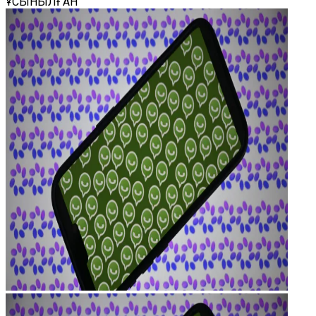
ҰСЫНЫЛҒАН