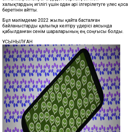
халықтардың игілігі үшін одан әрі ілгерілетуге үлес қоса
беретінін айтты.
Бұл мәлімдеме 2022 жылы қайта басталған
байланыстарды қалыпқа келтіру үдерісі аясында
қабылданған сенім шараларының ең соңғысы болды.
ҰСЫНЫЛҒАН