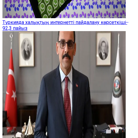
Түркияда халықтың интернетті пайдалану көрсеткіші ̶
92,3 пайыз