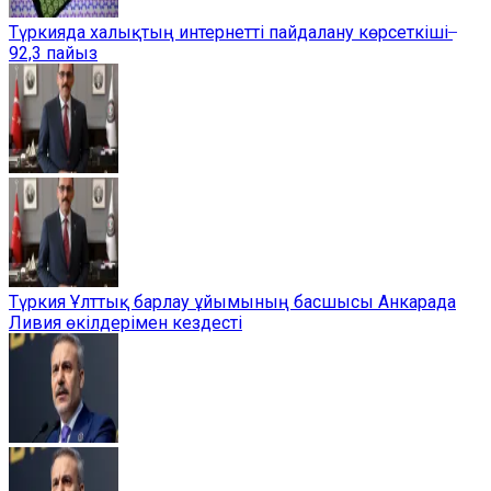
Түркияда халықтың интернетті пайдалану көрсеткіші ̶
92,3 пайыз
Түркия Ұлттық барлау ұйымының басшысы Анкарада
Ливия өкілдерімен кездесті