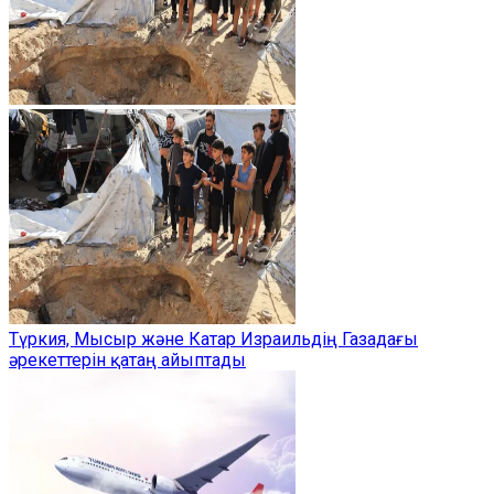
Түркия, Мысыр және Катар Израильдің Газадағы
әрекеттерін қатаң айыптады