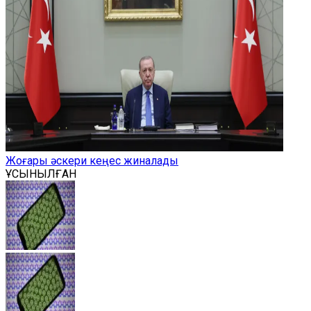
Жоғары әскери кеңес жиналады
ҰСЫНЫЛҒАН