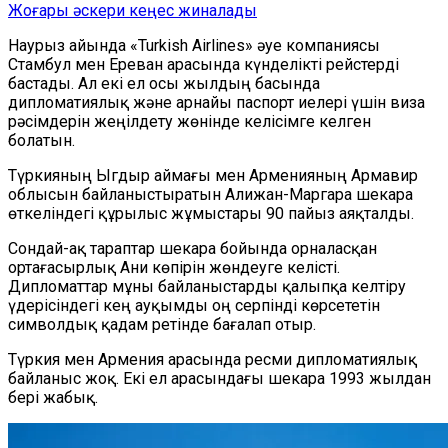
Жоғары әскери кеңес жиналады
Наурыз айында «Turkish Airlines» әуе компаниясы
Стамбул мен Ереван арасында күнделікті рейстерді
бастады. Ал екі ел осы жылдың басында
дипломатиялық және арнайы паспорт иелері үшін виза
рәсімдерін жеңілдету жөнінде келісімге келген
болатын.
Түркияның Ыгдыр аймағы мен Арменияның Армавир
облысын байланыстыратын Алижан-Маргара шекара
өткеліндегі құрылыс жұмыстары 90 пайыз аяқталды.
Сондай-ақ тараптар шекара бойында орналасқан
ортағасырлық Ани көпірін жөндеуге келісті.
Дипломаттар мұны байланыстарды қалыпқа келтіру
үдерісіндегі кең ауқымды оң серпінді көрсететін
символдық қадам ретінде бағалап отыр.
Түркия мен Армения арасында ресми дипломатиялық
байланыс жоқ. Екі ел арасындағы шекара 1993 жылдан
бері жабық.