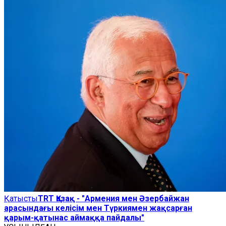
Қатысты
TRT Қазақ - "Армения мен Әзербайжан
арасындағы келісім мен Түркиямен жақсарған
қарым-қатынас аймаққа пайдалы"