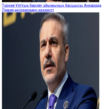
Түркия Ұлттық барлау ұйымының басшысы Анкарада
Ливия өкілдерімен кездесті