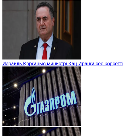
Израиль Қорғаныс министрі Кац Иранға сес көрсетті