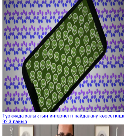
Түркияда халықтың интернетті пайдалану көрсеткіші ̶
92,3 пайыз