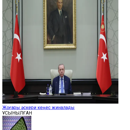
Жоғары әскери кеңес жиналады
ҰСЫНЫЛҒАН