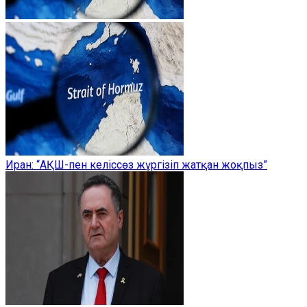
Иран: “АҚШ-пен келіссөз жүргізіп жатқан жоқпыз”