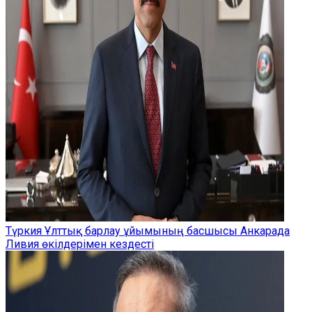
Түркия Ұлттық барлау ұйымының басшысы Анкарада
Ливия өкілдерімен кездесті