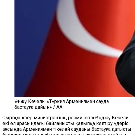
Өнжү Кечели: «Түркия Армениямен сауда
бастауға дайын» / AA
Сыртқы істер министрлігінің ресми өкілі Өнджү Кечели
екі ел арасындағы байланысты қалыпқа келтіру үдерісі
аясында Армениямен тікелей сауданы бастауға қатысты
бюрократиялық дайындықтардың аяқталғанын айтты.