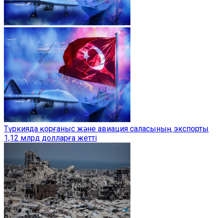
Түркияда қорғаныс және авиация саласының экспорты
1,12 млрд долларға жетті