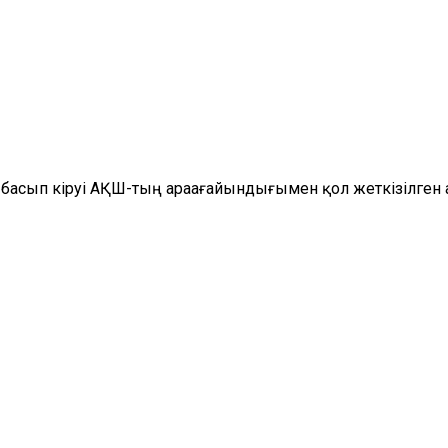
асып кіруі АҚШ-тың араағайындығымен қол жеткізілген ат