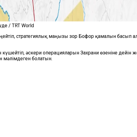
де / TRT World
еңейтіп, стратегиялық маңызы зор Бофор қамалын басып
үшейтіп, әскери операцияларын Захрани өзеніне дейін же
н мәлімдеген болатын.