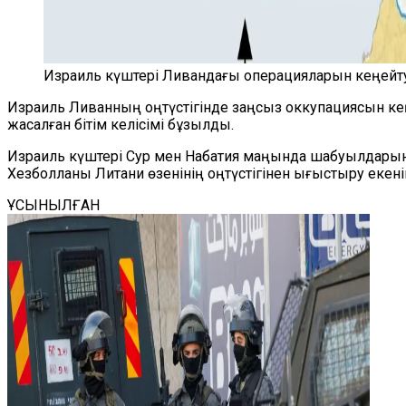
Израиль күштері Ливандағы операцияларын кеңейту
Израиль Ливанның оңтүстігінде заңсыз оккупациясын к
жасалған бітім келісімі бұзылды.
Израиль күштері Сур мен Набатия маңында шабуылдарын к
Хезболланы Литани өзенінің оңтүстігінен ығыстыру екені
ҰСЫНЫЛҒАН