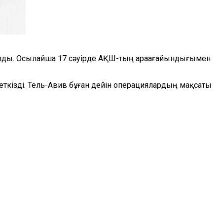
 алды. Осылайша 17 сәуірде АҚШ-тың араағайындығымен
ткізді. Тель-Авив бұған дейін операциялардың мақсаты