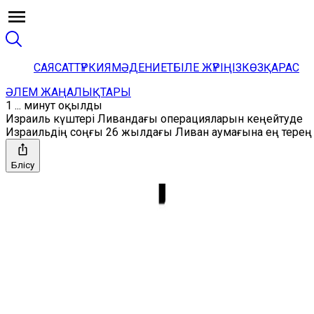
САЯСАТ
ТҮРКИЯ
МӘДЕНИЕТ
БІЛЕ ЖҮРІҢІЗ
КӨЗҚАРАС
ӘЛЕМ ЖАҢАЛЫҚТАРЫ
1 ... минут оқылды
Израиль күштері Ливандағы операцияларын кеңейтуде
Израильдің соңғы 26 жылдағы Ливан аумағына ең терең б
Бөлісу