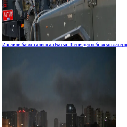
Израиль басып алынған Батыс Шериядағы босқын лагерін