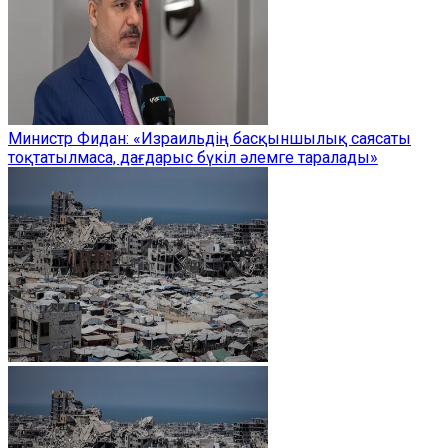
Министр Фидан: «Израильдің басқыншылық саясаты
тоқтатылмаса, дағдарыс бүкіл әлемге таралады»