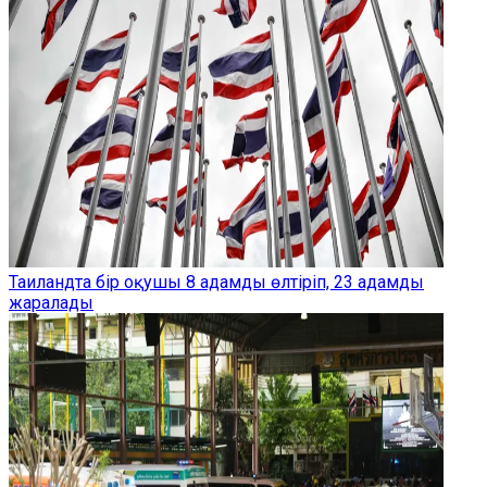
Таиландта бір оқушы 8 адамды өлтіріп, 23 адамды
жаралады