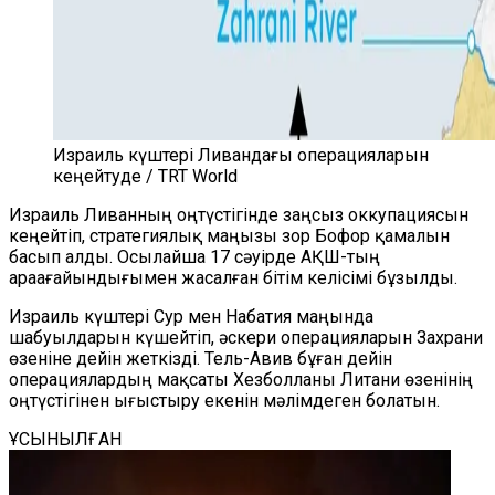
Израиль күштері Ливандағы операцияларын
кеңейтуде / TRT World
Израиль Ливанның оңтүстігінде заңсыз оккупациясын
кеңейтіп, стратегиялық маңызы зор Бофор қамалын
басып алды. Осылайша 17 сәуірде АҚШ-тың
араағайындығымен жасалған бітім келісімі бұзылды.
Израиль күштері Сур мен Набатия маңында
шабуылдарын күшейтіп, әскери операцияларын Захрани
өзеніне дейін жеткізді. Тель-Авив бұған дейін
операциялардың мақсаты Хезболланы Литани өзенінің
оңтүстігінен ығыстыру екенін мәлімдеген болатын.
ҰСЫНЫЛҒАН