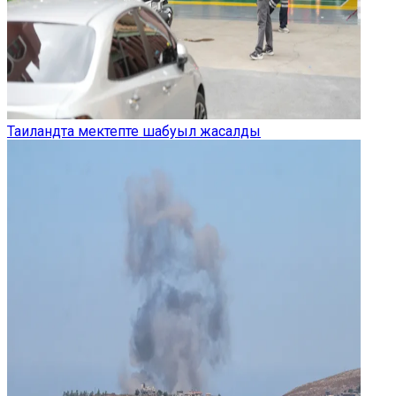
Таиландта мектепте шабуыл жасалды