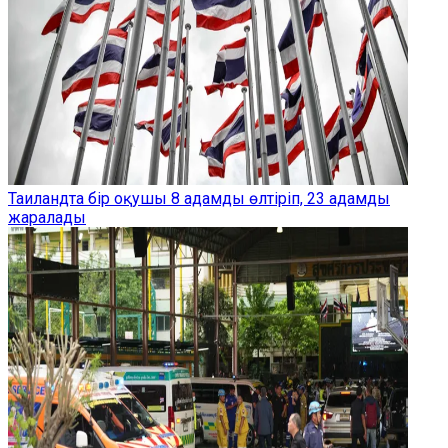
Таиландта бір оқушы 8 адамды өлтіріп, 23 адамды
жаралады