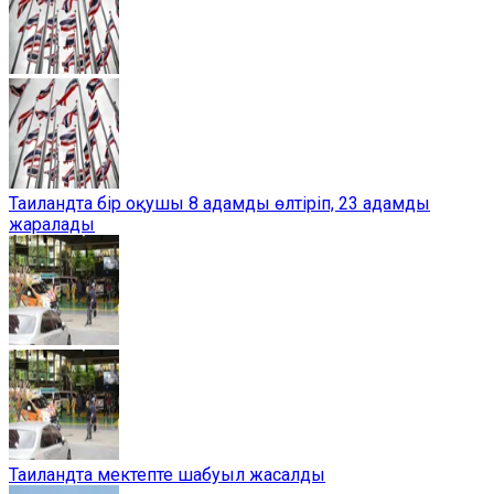
Таиландта бір оқушы 8 адамды өлтіріп, 23 адамды
жаралады
Таиландта мектепте шабуыл жасалды