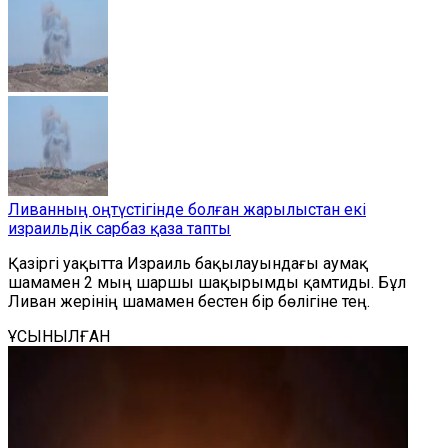
Ливанның оңтүстігінде болған жарылыстан екі
израильдік сарбаз қаза тапты
Қазіргі уақытта Израиль бақылауындағы аумақ
шамамен 2 мың шаршы шақырымды қамтиды. Бұл
Ливан жерінің шамамен бестен бір бөлігіне тең.
ҰСЫНЫЛҒАН