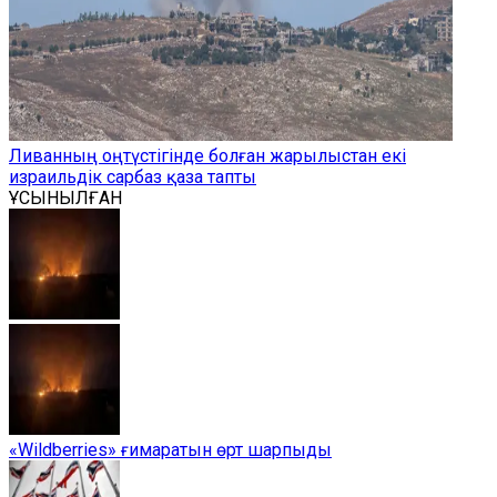
Ливанның оңтүстігінде болған жарылыстан екі
израильдік сарбаз қаза тапты
ҰСЫНЫЛҒАН
«Wildberries» ғимаратын өрт шарпыды