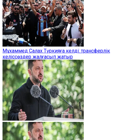
Мұхаммед Салах Түркияға келді: трансферлік
келіссөздер жалғасып жатыр