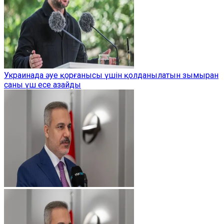
Украинада әуе қорғанысы үшін қолданылатын зымыран
саны үш есе азайды