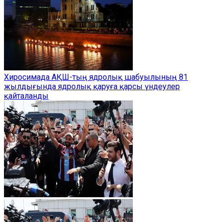
Хиросимада АҚШ-тың ядролық шабуылының 81
жылдығында ядролық қаруға қарсы үндеулер
қайталанды