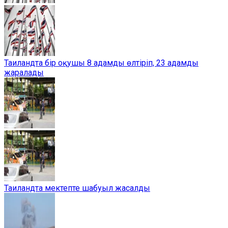
Таиландта бір оқушы 8 адамды өлтіріп, 23 адамды
жаралады
Таиландта мектепте шабуыл жасалды