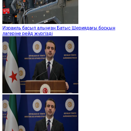
Израиль басып алынған Батыс Шериядағы босқын
лагеріне рейд жүргізді