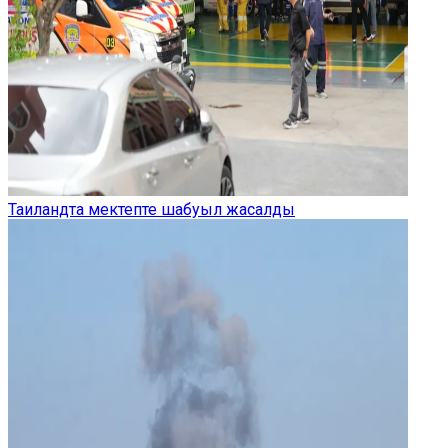
Таиландта мектепте шабуыл жасалды