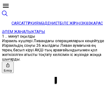
САЯСАТ
ТҮРКИЯ
МӘДЕНИЕТ
БІЛЕ ЖҮРІҢІЗ
КӨЗҚАРАС
ӘЛЕМ ЖАҢАЛЫҚТАРЫ
1 ... минут оқылды
Израиль күштері Ливандағы операцияларын кеңейтуде
Израильдің соңғы 26 жылдағы Ливан аумағына ең
терең басып кіруі АҚШ-тың араағайындығымен қол
жеткізілген атысты тоқтату келісімін іс жүзінде жоққа
шығарды.
Бөлісу