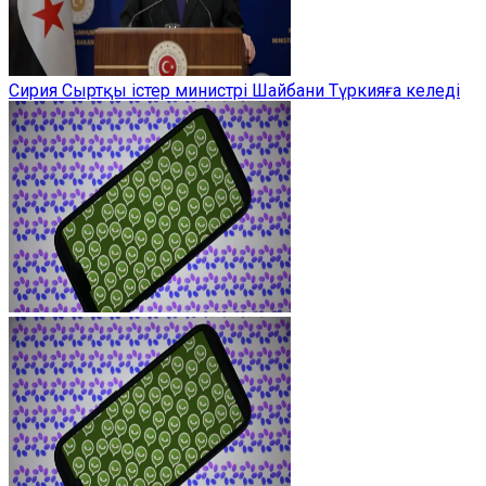
Сирия Сыртқы істер министрі Шайбани Түркияға келеді