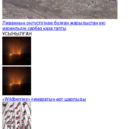
Ливанның оңтүстігінде болған жарылыстан екі
израильдік сарбаз қаза тапты
ҰСЫНЫЛҒАН
«Wildberries» ғимаратын өрт шарпыды