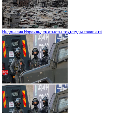
Индонезия Израильден атысты тоқтатуды талап етті