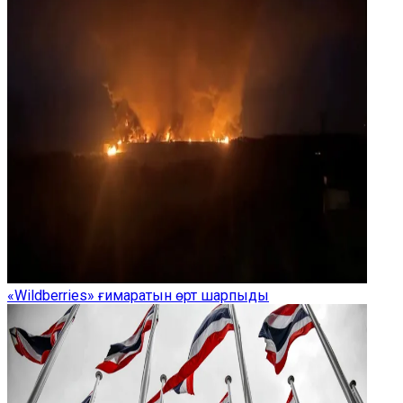
«Wildberries» ғимаратын өрт шарпыды