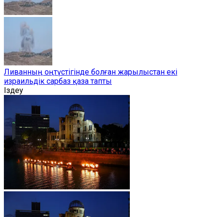
Ливанның оңтүстігінде болған жарылыстан екі
израильдік сарбаз қаза тапты
Іздеу