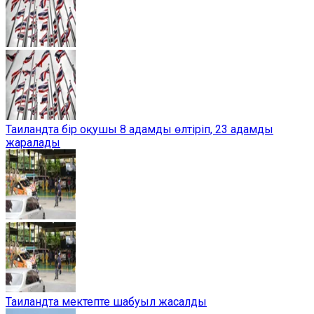
Таиландта бір оқушы 8 адамды өлтіріп, 23 адамды
жаралады
Таиландта мектепте шабуыл жасалды