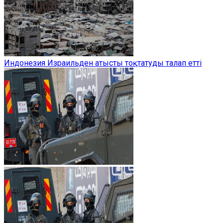
Индонезия Израильден атысты тоқтатуды талап етті