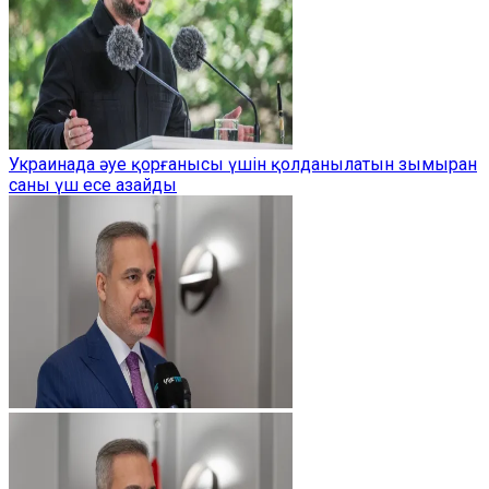
Украинада әуе қорғанысы үшін қолданылатын зымыран
саны үш есе азайды