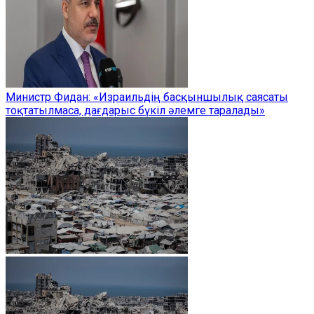
Министр Фидан: «Израильдің басқыншылық саясаты
тоқтатылмаса, дағдарыс бүкіл әлемге таралады»