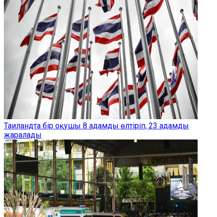
Таиландта бір оқушы 8 адамды өлтіріп, 23 адамды
жаралады