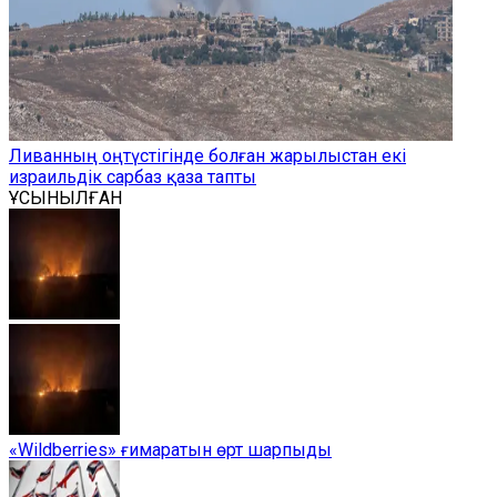
Ливанның оңтүстігінде болған жарылыстан екі
израильдік сарбаз қаза тапты
ҰСЫНЫЛҒАН
«Wildberries» ғимаратын өрт шарпыды