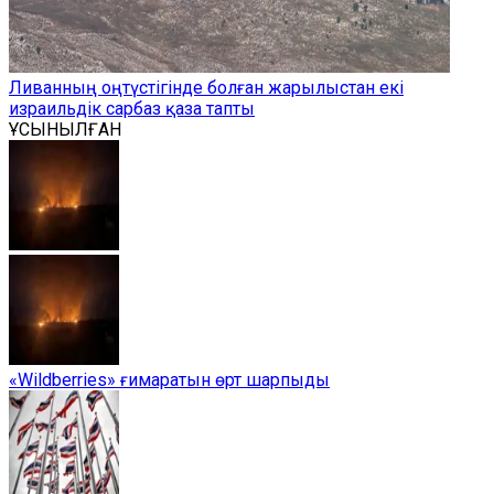
Ливанның оңтүстігінде болған жарылыстан екі
израильдік сарбаз қаза тапты
ҰСЫНЫЛҒАН
«Wildberries» ғимаратын өрт шарпыды