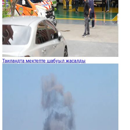
Таиландта мектепте шабуыл жасалды