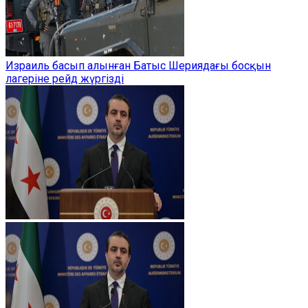
Израиль басып алынған Батыс Шериядағы босқын
лагеріне рейд жүргізді