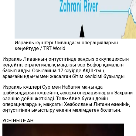
Израиль күштері Ливандағы операцияларын
кеңейтуде / TRT World
Израиль Ливанның оңтүстігінде заңсыз оккупациясын
кеңейтіп, стратегиялық маңызы зор Бофор қамалын
басып алды. Осылайша 17 сәуірде АҚШ-тың
араағайындығымен жасалған бітім келісімі бұзылды.
Израиль күштері Сур мен Набатия маңында
шабуылдарын күшейтіп, әскери операцияларын Захрани
өзеніне дейін жеткізді. Тель-Авив бұған дейін
операциялардың мақсаты Хезболланы Литани өзенінің
оңтүстігінен ығыстыру екенін мәлімдеген болатын.
ҰСЫНЫЛҒАН