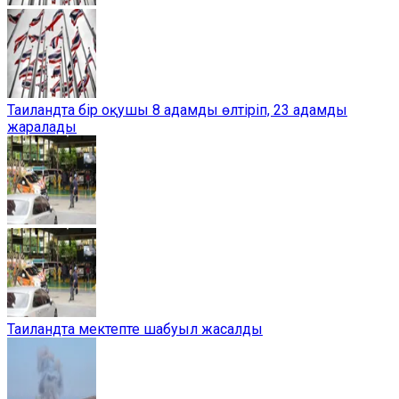
Таиландта бір оқушы 8 адамды өлтіріп, 23 адамды
жаралады
Таиландта мектепте шабуыл жасалды