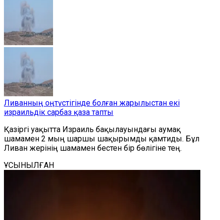
Ливанның оңтүстігінде болған жарылыстан екі
израильдік сарбаз қаза тапты
Қазіргі уақытта Израиль бақылауындағы аумақ
шамамен 2 мың шаршы шақырымды қамтиды. Бұл
Ливан жерінің шамамен бестен бір бөлігіне тең.
ҰСЫНЫЛҒАН