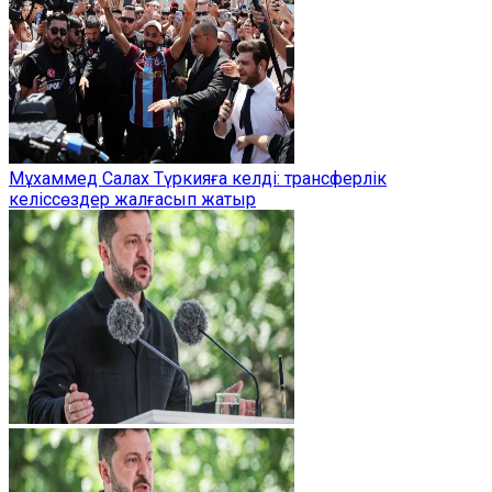
Мұхаммед Салах Түркияға келді: трансферлік
келіссөздер жалғасып жатыр