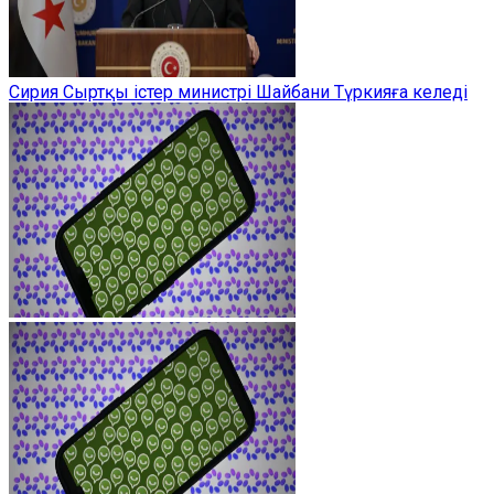
Сирия Сыртқы істер министрі Шайбани Түркияға келеді