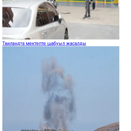
Таиландта мектепте шабуыл жасалды