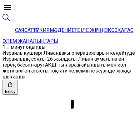
САЯСАТ
ТҮРКИЯ
МӘДЕНИЕТ
БІЛЕ ЖҮРІҢІЗ
КӨЗҚАРАС
ӘЛЕМ ЖАҢАЛЫҚТАРЫ
1 ... минут оқылды
Израиль күштері Ливандағы операцияларын кеңейтуде
Израильдің соңғы 26 жылдағы Ливан аумағына ең
терең басып кіруі АҚШ-тың араағайындығымен қол
жеткізілген атысты тоқтату келісімін іс жүзінде жоққа
шығарды.
Бөлісу