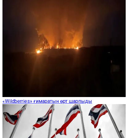
«Wildberries» ғимаратын өрт шарпыды