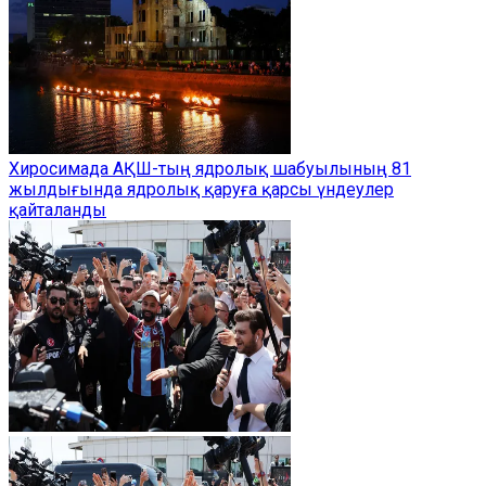
Хиросимада АҚШ-тың ядролық шабуылының 81
жылдығында ядролық қаруға қарсы үндеулер
қайталанды