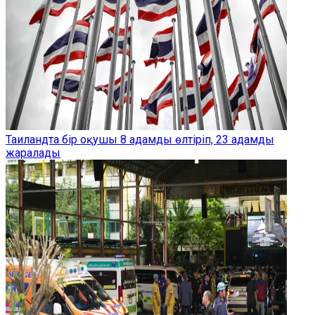
Таиландта бір оқушы 8 адамды өлтіріп, 23 адамды
жаралады