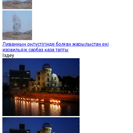
Ливанның оңтүстігінде болған жарылыстан екі
израильдік сарбаз қаза тапты
Іздеу