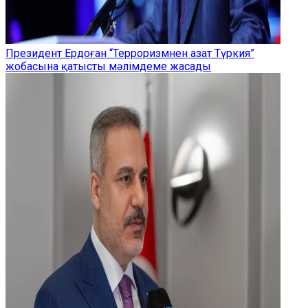
Президент Ердоған “Терроризмнен азат Түркия”
жобасына қатысты мәлімдеме жасады