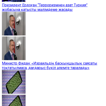
Президент Ердоған “Терроризмнен азат Түркия”
жобасына қатысты мәлімдеме жасады
Министр Фидан: «Израильдің басқыншылық саясаты
тоқтатылмаса, дағдарыс бүкіл әлемге таралады»