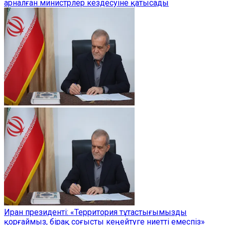
арналған министрлер кездесуіне қатысады
Иран президенті: «Территория тұтастығымызды
қорғаймыз, бірақ соғысты кеңейтуге ниетті емеспіз»