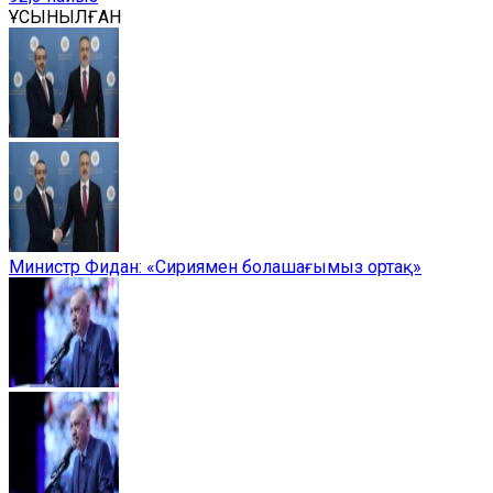
ҰСЫНЫЛҒАН
Министр Фидан: «Сириямен болашағымыз ортақ»