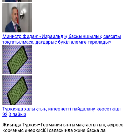
Министр Фидан: «Израильдің басқыншылық саясаты
тоқтатылмаса, дағдарыс бүкіл әлемге таралады»
Түркияда халықтың интернетті пайдалану көрсеткіші ̶
92,3 пайыз
Жиында Түркия–Германия ынтымақтастығын, әсіресе
қорғаныс өнеркәсібі саласында және басқа да