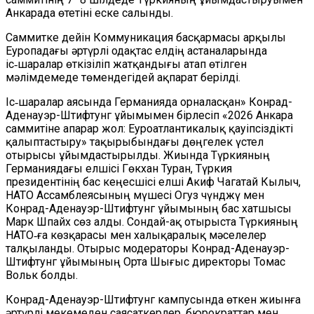
Анкарада өтетіні еске салынды.
Саммитке дейін Коммуникация басқармасы арқылы
Еуропадағы әртүрлі одақтас елдің астаналарында
іс‑шаралар өткізіліп жатқандығы атап өтілген
мәлімдемеде төмендегідей ақпарат берілді.
Іс‑шаралар аясында Германияда орналасқан» Конрад-
Аденауэр-Штифтунг ұйымымен бірлесіп «2026 Анкара
саммитіне апарар жол: Еуроатлантикалық қауіпсіздікті
қалыптастыру» тақырыбындағы дөңгелек үстел
отырысы ұйымдастырылды. Жиында Түркияның
Германиядағы елшісі Гөкхан Туран, Түркия
президентінің бас кеңесшісі елші Акиф Чагатай Кылыч,
НАТО Ассамблеясының мүшесі Огуз Үчүнджү мен
Конрад-Аденауэр-Штифтунг ұйымының бас хатшысы
Марк Шпайх сөз алды. Сондай-ақ отырыста Түркияның
НАТО‑ға көзқарасы мен халықаралық мәселелер
талқыланды. Отырыс модераторы Конрад-Аденауэр-
Штифтунг ұйымының Орта Шығыс директоры Томас
Вольк болды.
Конрад-Аденауэр-Штифтунг кампусында өткен жиынға
әртүрлі мекемеден саясаткерлер, бюрократтар мен