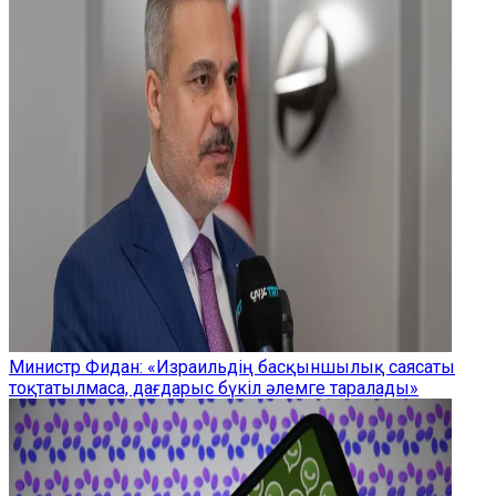
Министр Фидан: «Израильдің басқыншылық саясаты
тоқтатылмаса, дағдарыс бүкіл әлемге таралады»