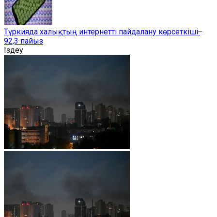
Түркияда халықтың интернетті пайдалану көрсеткіші ̶
92,3 пайыз
Іздеу