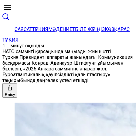
САЯСАТ
ТҮРКИЯ
МӘДЕНИЕТ
БІЛЕ ЖҮРІҢІЗ
КӨЗҚАРАС
ТҮРКИЯ
1 ... минут оқылды
НАТО саммиті қарсаңында маңызды жиын өтті
Түркия Президенті аппараты жанындағы Коммуникация
басқармасы Конрад-Аденауэр-Штифтунг ұйымымен
бірлесіп, «2026 Анкара саммитіне апарар жол:
Еуроатлантикалық қауіпсіздікті қалыптастыру»
тақырыбында дөңгелек үстел өткізді.
Бөлісу