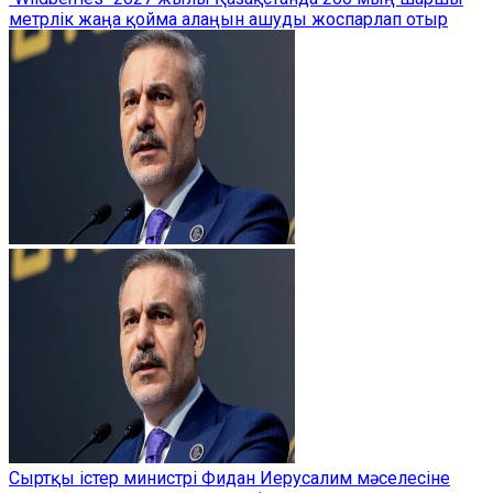
метрлік жаңа қойма алаңын ашуды жоспарлап отыр
Сыртқы істер министрі Фидан Иерусалим мәселесіне