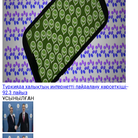
Түркияда халықтың интернетті пайдалану көрсеткіші ̶
92,3 пайыз
ҰСЫНЫЛҒАН