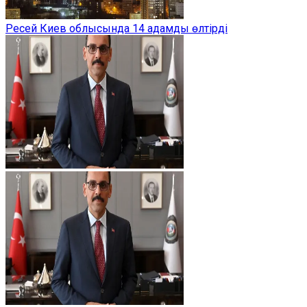
Ресей Киев облысында 14 адамды өлтірді