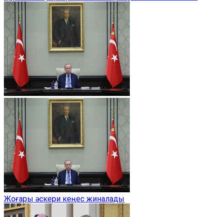
Жоғары әскери кеңес жиналады