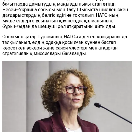
бағыттарда дамытудың маңыздылығы атап өтілді.
Ресей–Украина соғысы мен Таяу Шығыста шиеленіскен
дағдарыстардың белгісіздігіне тоқталып, НАТО‑ның
мүше елдерге ұсынатын қауіпсіздік қалқанының
бұрынғыдан да шешуші рөл атқаратыны айтылды.
Сонымен қатар Түркияның НАТО‑ға деген көзқарасы да
талқыланып, елдің одаққа қосылған күннен бастап
көрсеткен әскери және саяси үлестері мен атқарған
стратегиялық миссиялары бағаланды.