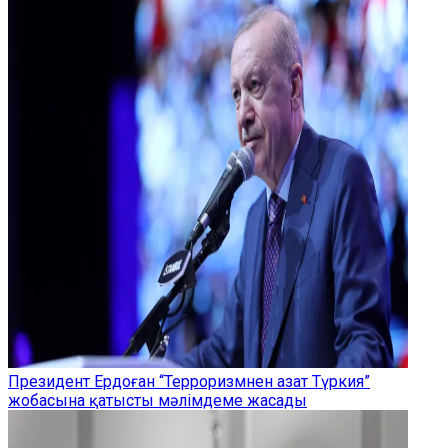
Президент Ердоған “Терроризмнен азат Түркия”
жобасына қатысты мәлімдеме жасады