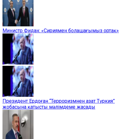
Министр Фидан: «Сириямен болашағымыз ортақ»
Президент Ердоған “Терроризмнен азат Түркия”
жобасына қатысты мәлімдеме жасады