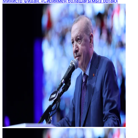
Министр Фидан: «Сириямен болашағымыз ортақ»