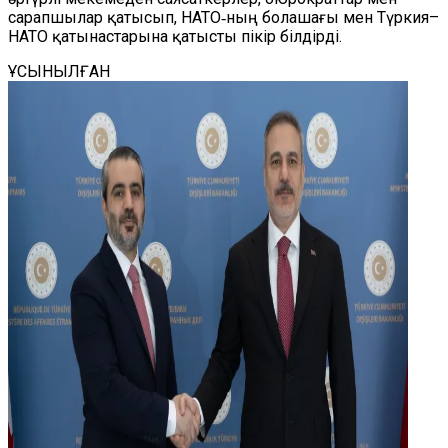
сарапшылар қатысып, НАТО‑ның болашағы мен Түркия–
НАТО қатынастарына қатысты пікір білдірді.
ҰСЫНЫЛҒАН