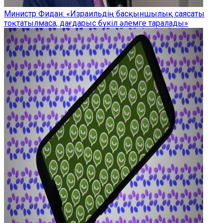
Министр Фидан: «Израильдің басқыншылық саясаты
тоқтатылмаса, дағдарыс бүкіл әлемге таралады»