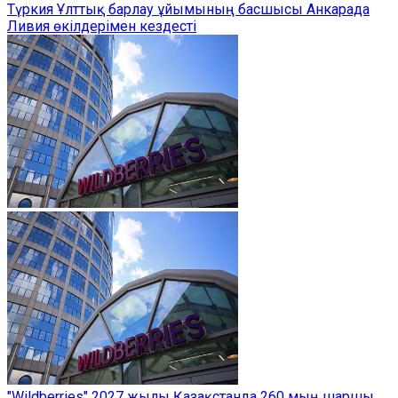
Түркия Ұлттық барлау ұйымының басшысы Анкарада
Ливия өкілдерімен кездесті
"Wildberries" 2027 жылы Қазақстанда 260 мың шаршы