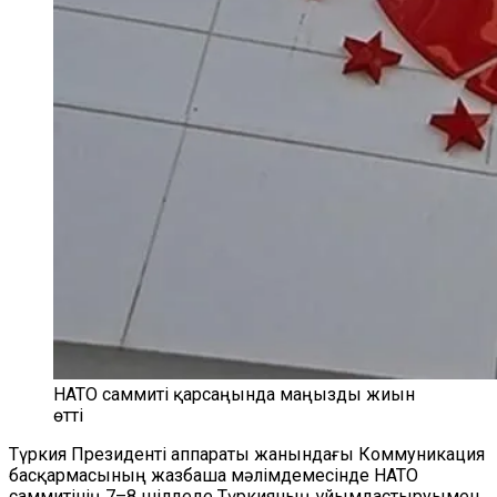
НАТО саммиті қарсаңында маңызды жиын
өтті
Түркия Президенті аппараты жанындағы Коммуникация
басқармасының жазбаша мәлімдемесінде НАТО
саммитінің 7–8 шілдеде Түркияның ұйымдастыруымен