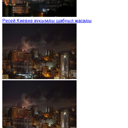
Ресей Киевке ауқымды шабуыл жасады