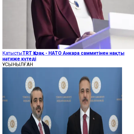
Қатысты
TRT Қазақ - НАТО Анкара саммитінен нақты
нәтиже күтеді
ҰСЫНЫЛҒАН