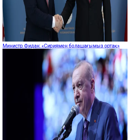
Министр Фидан: «Сириямен болашағымыз ортақ»