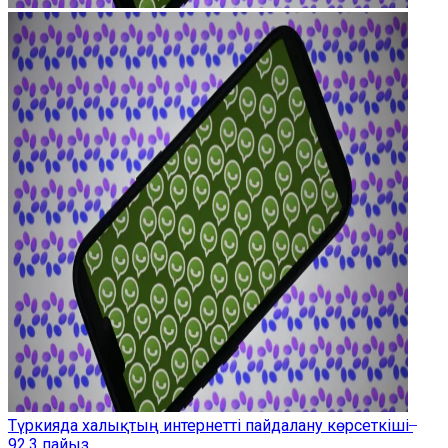
Түркияда халықтың интернетті пайдалану көрсеткіші ̶
92,3 пайыз