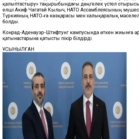
қалыптастыру» тақырыбындағы дөңгелек үстел отырысы 
елші Акиф Чагатай Кылыч, НАТО Ассамблеясының мүшесі
Түркияның НАТО‑ға көзқарасы мен халықаралық мәселе
болды.
Конрад-Аденауэр-Штифтунг кампусында өткен жиынға әр
қатынастарына қатысты пікір білдірді.
ҰСЫНЫЛҒАН