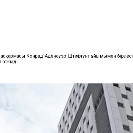
асқармасы Конрад-Аденауэр-Штифтунг ұйымымен бірлесіп,
өткізді.