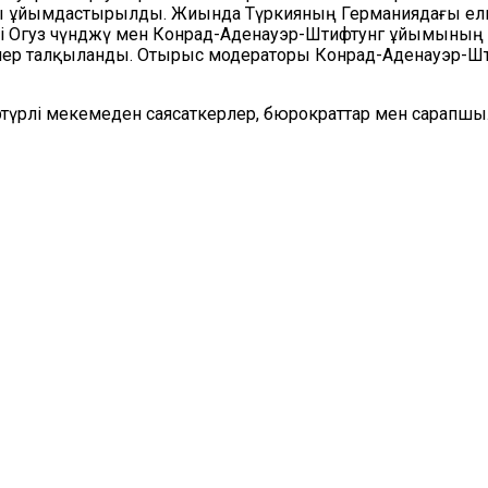
ұйымдастырылды. Жиында Түркияның Германиядағы елшісі 
 Огуз Үчүнджү мен Конрад-Аденауэр-Штифтунг ұйымының 
лер талқыланды. Отырыс модераторы Конрад-Аденауэр-Ш
түрлі мекемеден саясаткерлер, бюрократтар мен сарапш