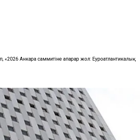
 «2026 Анкара саммитіне апарар жол: Еуроатлантикалық