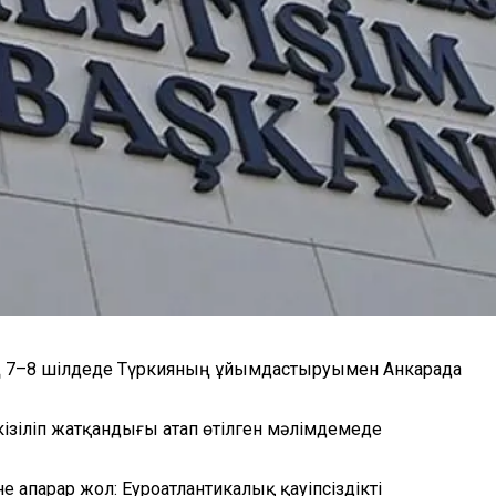
ң 7–8 шілдеде Түркияның ұйымдастыруымен Анкарада
ізіліп жатқандығы атап өтілген мәлімдемеде
апарар жол: Еуроатлантикалық қауіпсіздікті