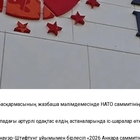
басқармасының жазбаша мәлімдемесінде НАТО саммитіні
ағы әртүрлі одақтас елдің астаналарында іс‑шаралар өтк
ауэр-Штифтунг ұйымымен бірлесіп «2026 Анкара саммитіне 