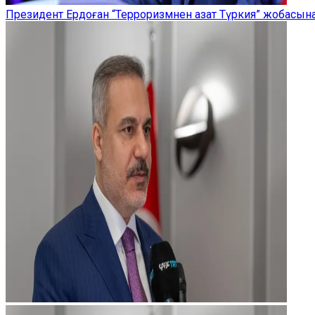
Президент Ердоған “Терроризмнен азат Түркия” жобасы