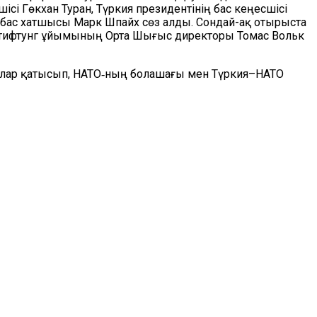
Гөкхан Туран, Түркия президентінің бас кеңесшісі
бас хатшысы Марк Шпайх сөз алды. Сондай-ақ отырыста
тифтунг ұйымының Орта Шығыс директоры Томас Вольк
ылар қатысып, НАТО‑ның болашағы мен Түркия–НАТО