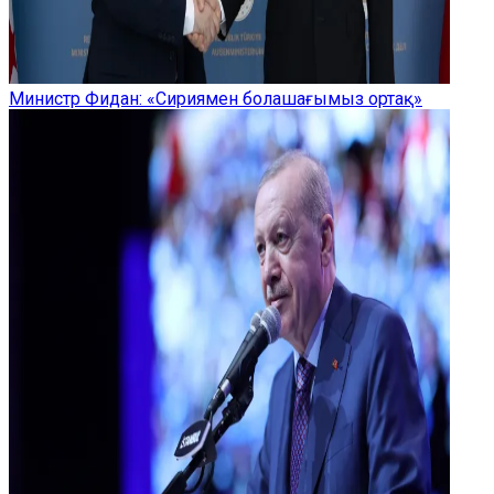
Министр Фидан: «Сириямен болашағымыз ортақ»