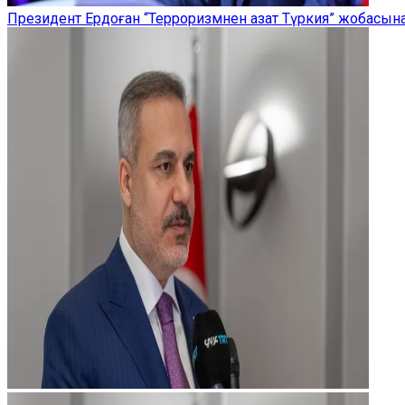
Президент Ердоған “Терроризмнен азат Түркия” жобасы