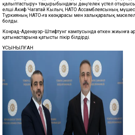
қалыптастыру» тақырыбындағы дөңгелек үстел отырысы 
елші Акиф Чагатай Кылыч, НАТО Ассамблеясының мүшесі
Түркияның НАТО‑ға көзқарасы мен халықаралық мәселе
болды.
Конрад-Аденауэр-Штифтунг кампусында өткен жиынға әр
қатынастарына қатысты пікір білдірді.
ҰСЫНЫЛҒАН