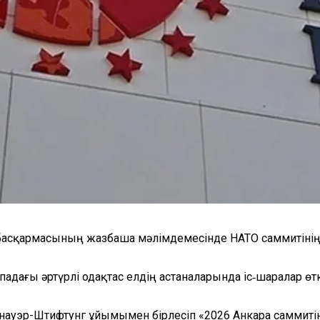
басқармасының жазбаша мәлімдемесінде НАТО саммитіні
ағы әртүрлі одақтас елдің астаналарында іс‑шаралар өтк
ауэр-Штифтунг ұйымымен бірлесіп «2026 Анкара саммитіне 