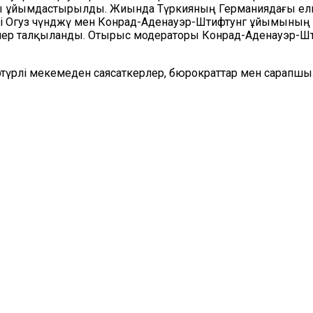
ұйымдастырылды. Жиында Түркияның Германиядағы елшісі 
 Огуз Үчүнджү мен Конрад-Аденауэр-Штифтунг ұйымының 
лер талқыланды. Отырыс модераторы Конрад-Аденауэр-Ш
түрлі мекемеден саясаткерлер, бюрократтар мен сарапш