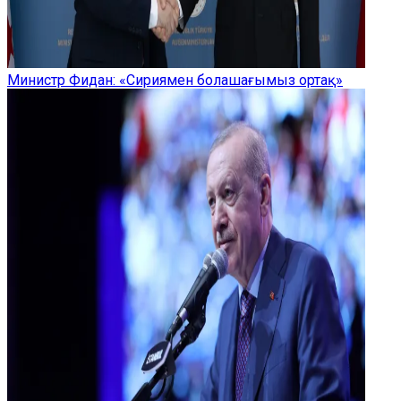
Министр Фидан: «Сириямен болашағымыз ортақ»