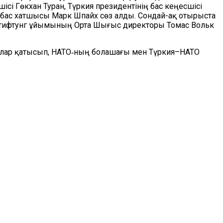
Гөкхан Туран, Түркия президентінің бас кеңесшісі
бас хатшысы Марк Шпайх сөз алды. Сондай-ақ отырыста
тифтунг ұйымының Орта Шығыс директоры Томас Вольк
ылар қатысып, НАТО‑ның болашағы мен Түркия–НАТО