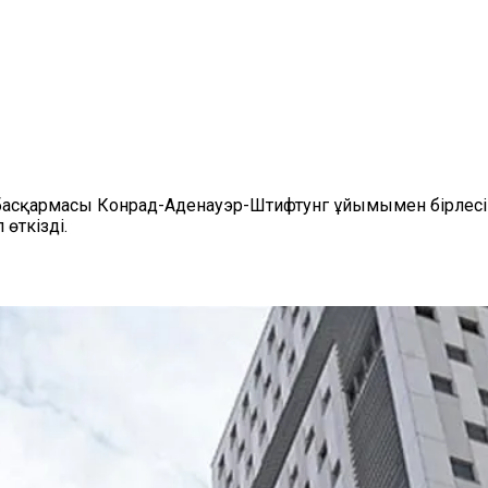
асқармасы Конрад-Аденауэр-Штифтунг ұйымымен бірлесіп,
өткізді.