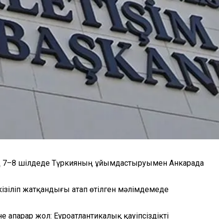
ң 7–8 шілдеде Түркияның ұйымдастыруымен Анкарада
ізіліп жатқандығы атап өтілген мәлімдемеде
апарар жол: Еуроатлантикалық қауіпсіздікті