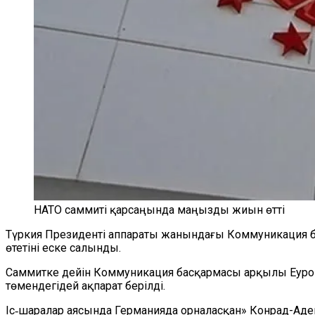
НАТО саммиті қарсаңында маңызды жиын өтті
Түркия Президенті аппараты жанындағы Коммуникация 
өтетіні еске салынды.
Саммитке дейін Коммуникация басқармасы арқылы Еуропад
төмендегідей ақпарат берілді.
Іс‑шаралар аясында Германияда орналасқан» Конрад-Аден