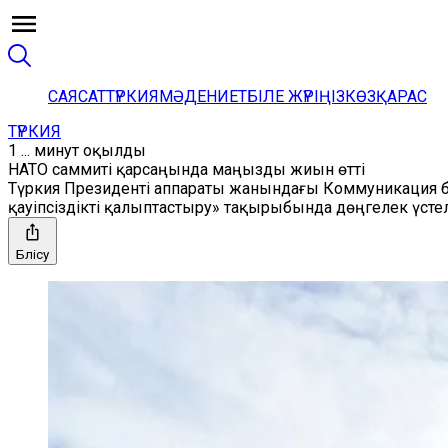
САЯСАТ
ТҮРКИЯ
МӘДЕНИЕТ
БІЛЕ ЖҮРІҢІЗ
КӨЗҚАРАС
ТҮРКИЯ
1 ... минут оқылды
НАТО саммиті қарсаңында маңызды жиын өтті
Түркия Президенті аппараты жанындағы Коммуникация б
қауіпсіздікті қалыптастыру» тақырыбында дөңгелек үстел 
Бөлісу