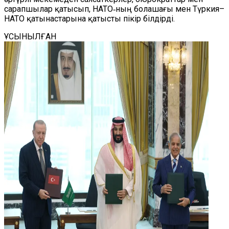
сарапшылар қатысып, НАТО‑ның болашағы мен Түркия–
НАТО қатынастарына қатысты пікір білдірді.
ҰСЫНЫЛҒАН