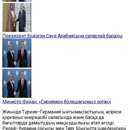
Президент Ердоған Сауд Арабиясына сапарлай барады
Министр Фидан: «Сириямен болашағымыз ортақ»
Жиында Түркия–Германия ынтымақтастығын, әсіресе
қорғаныс өнеркәсібі саласында және басқа да
бағыттарда дамытудың маңыздылығы атап өтілді.
Ресей–Украина соғысы мен Таяу Шығыста шиеленіскен