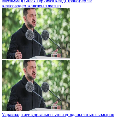
Мұхаммед Салах Түркияға келді: трансферлік
келіссөздер жалғасып жатыр
Украинада әуе қорғанысы үшін қолданылатын зымыран