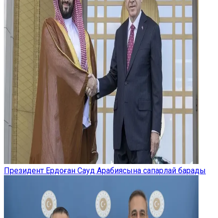
Президент Ердоған Сауд Арабиясына сапарлай барады