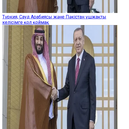
Түркия, Сауд Арабиясы және Пәкістан үшжақты
келісімге қол қоймақ