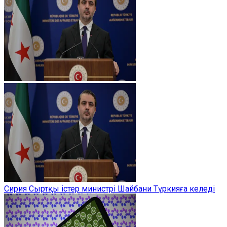
Сирия Сыртқы істер министрі Шайбани Түркияға келеді