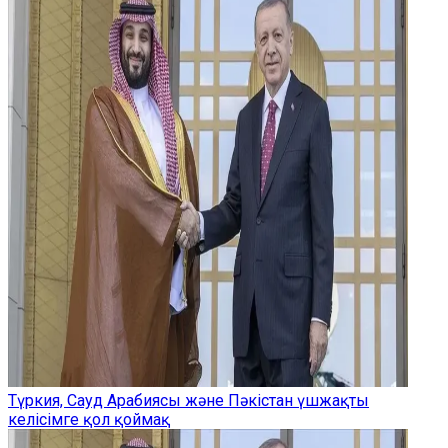
Түркия, Сауд Арабиясы және Пәкістан үшжақты
келісімге қол қоймақ