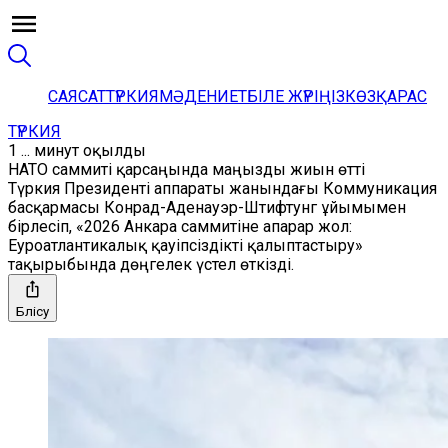
САЯСАТ
ТҮРКИЯ
МӘДЕНИЕТ
БІЛЕ ЖҮРІҢІЗ
КӨЗҚАРАС
ТҮРКИЯ
1 ... минут оқылды
НАТО саммиті қарсаңында маңызды жиын өтті
Түркия Президенті аппараты жанындағы Коммуникация
басқармасы Конрад-Аденауэр-Штифтунг ұйымымен
бірлесіп, «2026 Анкара саммитіне апарар жол:
Еуроатлантикалық қауіпсіздікті қалыптастыру»
тақырыбында дөңгелек үстел өткізді.
Бөлісу