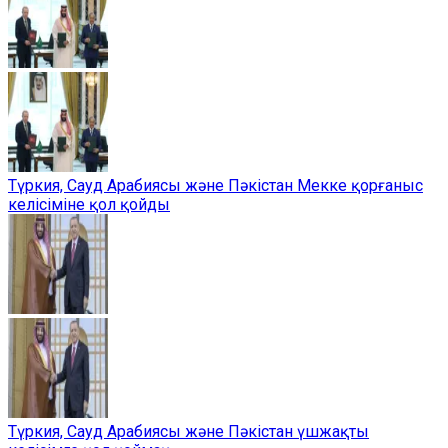
Түркия, Сауд Арабиясы және Пәкістан Мекке қорғаныс
келісіміне қол қойды
Түркия, Сауд Арабиясы және Пәкістан үшжақты