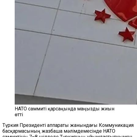
НАТО саммиті қарсаңында маңызды жиын
өтті
Түркия Президенті аппараты жанындағы Коммуникация
басқармасының жазбаша мәлімдемесінде НАТО
саммитінің 7–8 шілдеде Түркияның ұйымдастыруымен