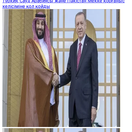
Түркия, Сауд Арабиясы және Пәкістан Мекке қорғаныс
келісіміне қол қойды