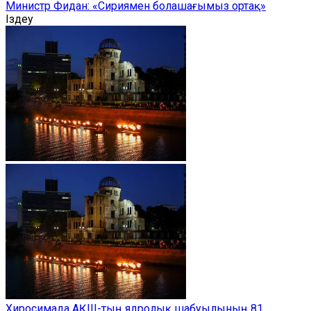
Министр Фидан: «Сириямен болашағымыз ортақ»
Іздеу
Хиросимада АҚШ-тың ядролық шабуылының 81