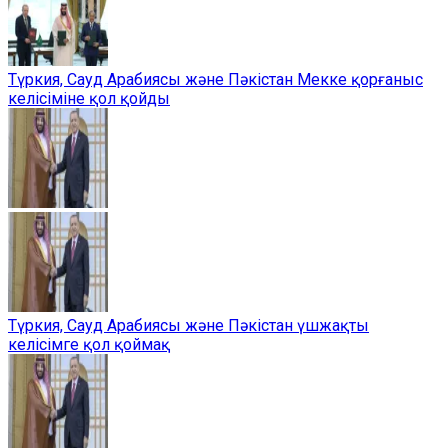
Түркия, Сауд Арабиясы және Пәкістан Мекке қорғаныс
келісіміне қол қойды
Түркия, Сауд Арабиясы және Пәкістан үшжақты
келісімге қол қоймақ