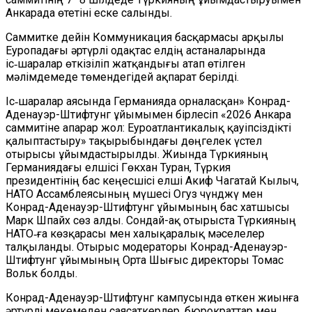
Анкарада өтетіні еске салынды.
Саммитке дейін Коммуникация басқармасы арқылы
Еуропадағы әртүрлі одақтас елдің астаналарында
іс‑шаралар өткізіліп жатқандығы атап өтілген
мәлімдемеде төмендегідей ақпарат берілді.
Іс‑шаралар аясында Германияда орналасқан» Конрад-
Аденауэр-Штифтунг ұйымымен бірлесіп «2026 Анкара
саммитіне апарар жол: Еуроатлантикалық қауіпсіздікті
қалыптастыру» тақырыбындағы дөңгелек үстел
отырысы ұйымдастырылды. Жиында Түркияның
Германиядағы елшісі Гөкхан Туран, Түркия
президентінің бас кеңесшісі елші Акиф Чагатай Кылыч,
НАТО Ассамблеясының мүшесі Огуз Үчүнджү мен
Конрад-Аденауэр-Штифтунг ұйымының бас хатшысы
Марк Шпайх сөз алды. Сондай-ақ отырыста Түркияның
НАТО‑ға көзқарасы мен халықаралық мәселелер
талқыланды. Отырыс модераторы Конрад-Аденауэр-
Штифтунг ұйымының Орта Шығыс директоры Томас
Вольк болды.
Конрад-Аденауэр-Штифтунг кампусында өткен жиынға
әртүрлі мекемеден саясаткерлер, бюрократтар мен