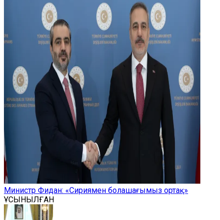
Министр Фидан: «Сириямен болашағымыз ортақ»
ҰСЫНЫЛҒАН