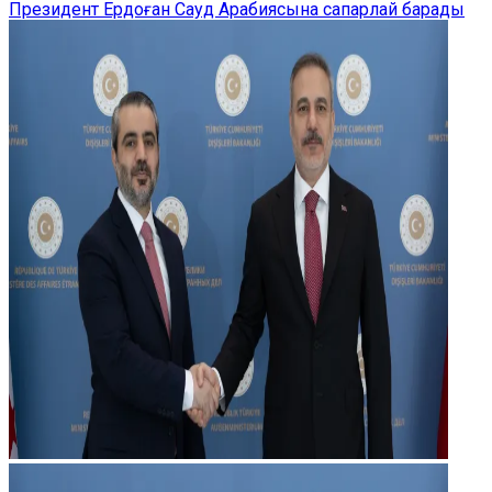
Президент Ердоған Сауд Арабиясына сапарлай барады