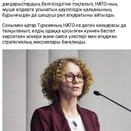
дағдарыстардың белгісіздігіне тоқталып, НАТО‑ның
мүше елдерге ұсынатын қауіпсіздік қалқанының
бұрынғыдан да шешуші рөл атқаратыны айтылды.
Сонымен қатар Түркияның НАТО‑ға деген көзқарасы да
талқыланып, елдің одаққа қосылған күннен бастап
көрсеткен әскери және саяси үлестері мен атқарған
стратегиялық миссиялары бағаланды.