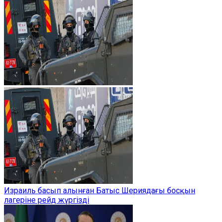
Израиль басып алынған Батыс Шериядағы босқын
лагеріне рейд жүргізді