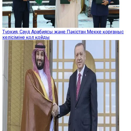
Түркия, Сауд Арабиясы және Пәкістан Мекке қорғаныс
келісіміне қол қойды