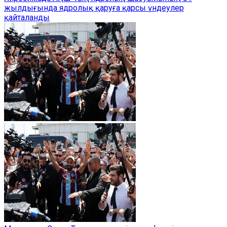
жылдығында ядролық қаруға қарсы үндеулер
қайталанды