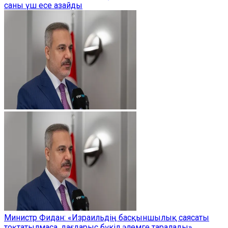
саны үш есе азайды
Министр Фидан: «Израильдің басқыншылық саясаты
тоқтатылмаса, дағдарыс бүкіл әлемге таралады»