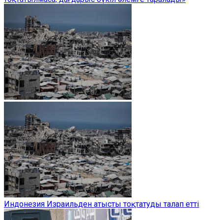
Индонезия Израильден атысты тоқтатуды талап етті