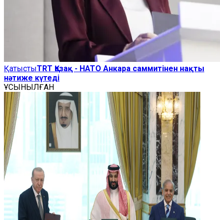
Қатысты
TRT Қазақ - НАТО Анкара саммитінен нақты
нәтиже күтеді
ҰСЫНЫЛҒАН