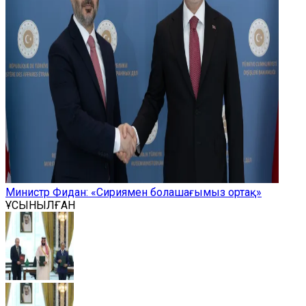
Министр Фидан: «Сириямен болашағымыз ортақ»
ҰСЫНЫЛҒАН