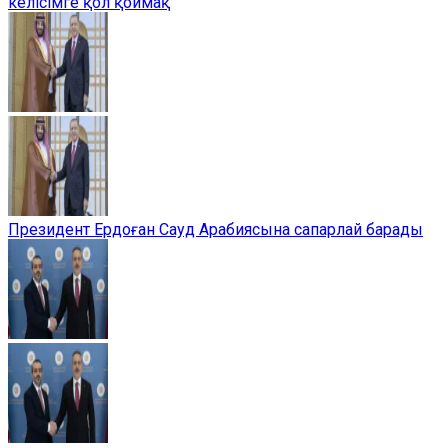
келісімге қол қоймақ
Президент Ердоған Сауд Арабиясына сапарлай барады