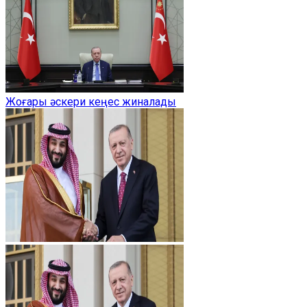
Жоғары әскери кеңес жиналады