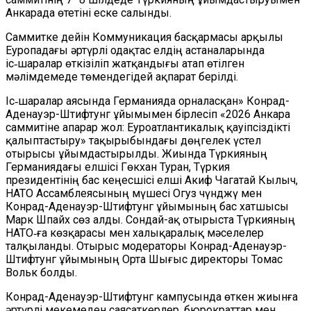
Анкарада өтетіні еске салынды.
Саммитке дейін Коммуникация басқармасы арқылы
Еуропадағы әртүрлі одақтас елдің астаналарында
іс‑шаралар өткізіліп жатқандығы атап өтілген
мәлімдемеде төмендегідей ақпарат берілді.
Іс‑шаралар аясында Германияда орналасқан» Конрад-
Аденауэр-Штифтунг ұйымымен бірлесіп «2026 Анкара
саммитіне апарар жол: Еуроатлантикалық қауіпсіздікті
қалыптастыру» тақырыбындағы дөңгелек үстел
отырысы ұйымдастырылды. Жиында Түркияның
Германиядағы елшісі Гөкхан Туран, Түркия
президентінің бас кеңесшісі елші Акиф Чагатай Кылыч,
НАТО Ассамблеясының мүшесі Огуз Үчүнджү мен
Конрад-Аденауэр-Штифтунг ұйымының бас хатшысы
Марк Шпайх сөз алды. Сондай-ақ отырыста Түркияның
НАТО‑ға көзқарасы мен халықаралық мәселелер
талқыланды. Отырыс модераторы Конрад-Аденауэр-
Штифтунг ұйымының Орта Шығыс директоры Томас
Вольк болды.
Конрад-Аденауэр-Штифтунг кампусында өткен жиынға
әртүрлі мекемеден саясаткерлер, бюрократтар мен