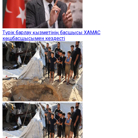
Түрік барлау қызметінің басшысы ХАМАС
көшбасшысымен кездесті