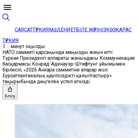
САЯСАТ
ТҮРКИЯ
МӘДЕНИЕТ
БІЛЕ ЖҮРІҢІЗ
КӨЗҚАРАС
ТҮРКИЯ
1 ... минут оқылды
НАТО саммиті қарсаңында маңызды жиын өтті
Түркия Президенті аппараты жанындағы Коммуникация
басқармасы Конрад-Аденауэр-Штифтунг ұйымымен
бірлесіп, «2026 Анкара саммитіне апарар жол:
Еуроатлантикалық қауіпсіздікті қалыптастыру»
тақырыбында дөңгелек үстел өткізді.
Бөлісу