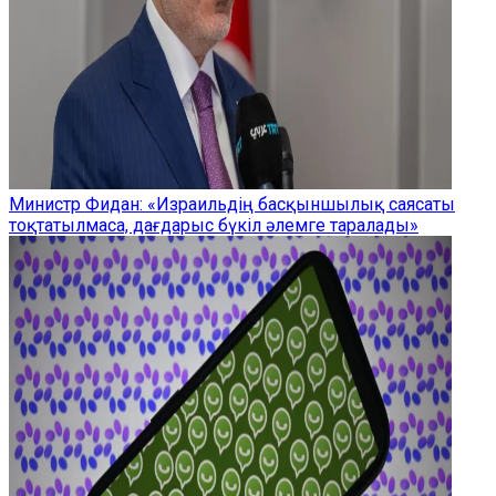
Министр Фидан: «Израильдің басқыншылық саясаты
тоқтатылмаса, дағдарыс бүкіл әлемге таралады»