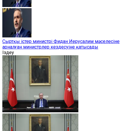
Сыртқы істер министрі Фидан Иерусалим мәселесіне
арналған министрлер кездесуіне қатысады
Іздеу