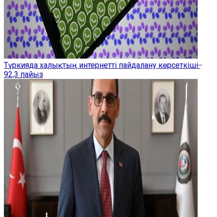
Түркияда халықтың интернетті пайдалану көрсеткіші ̶
92,3 пайыз