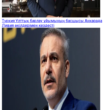
Түркия Ұлттық барлау ұйымының басшысы Анкарада
Ливия өкілдерімен кездесті