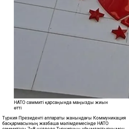
НАТО саммиті қарсаңында маңызды жиын
өтті
Түркия Президенті аппараты жанындағы Коммуникация
басқармасының жазбаша мәлімдемесінде НАТО
саммитінің 7–8 шілдеде Түркияның ұйымдастыруымен