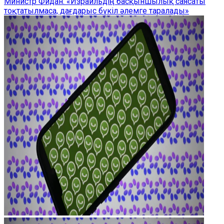
Министр Фидан: «Израильдің басқыншылық саясаты
тоқтатылмаса, дағдарыс бүкіл әлемге таралады»