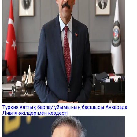
Түркия Ұлттық барлау ұйымының басшысы Анкарада
Ливия өкілдерімен кездесті