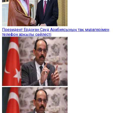
Президент Ердоған Сауд Арабиясының тақ мұрагерімен
телефон арқылы сөйлесті