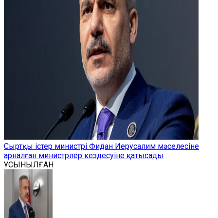
Сыртқы істер министрі Фидан Иерусалим мәселесіне
арналған министрлер кездесуіне қатысады
ҰСЫНЫЛҒАН