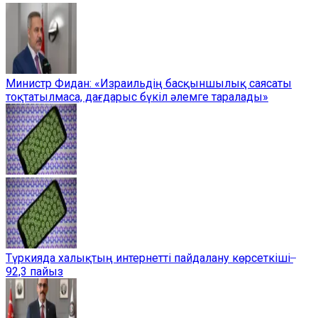
Министр Фидан: «Израильдің басқыншылық саясаты
тоқтатылмаса, дағдарыс бүкіл әлемге таралады»
Түркияда халықтың интернетті пайдалану көрсеткіші ̶
92,3 пайыз