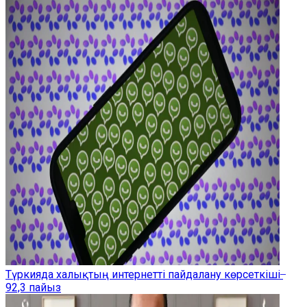
Түркияда халықтың интернетті пайдалану көрсеткіші ̶
92,3 пайыз