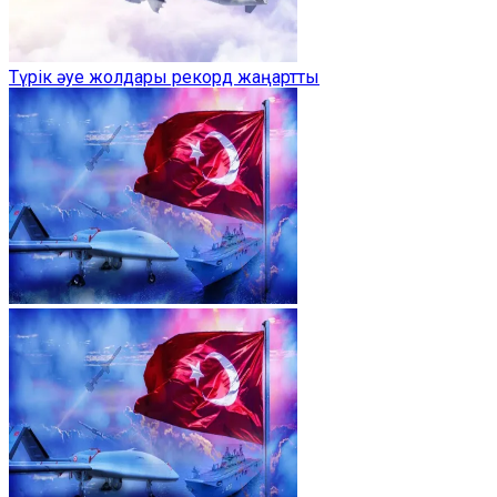
Түрік әуе жолдары рекорд жаңартты