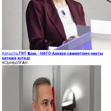
Қатысты
TRT Қазақ - НАТО Анкара саммитінен нақты
нәтиже күтеді
ҰСЫНЫЛҒАН