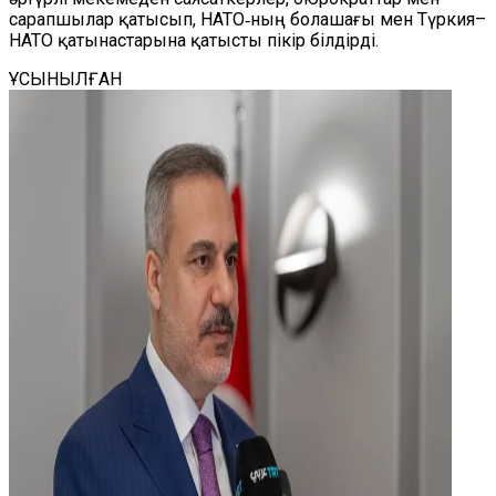
сарапшылар қатысып, НАТО‑ның болашағы мен Түркия–
НАТО қатынастарына қатысты пікір білдірді.
ҰСЫНЫЛҒАН