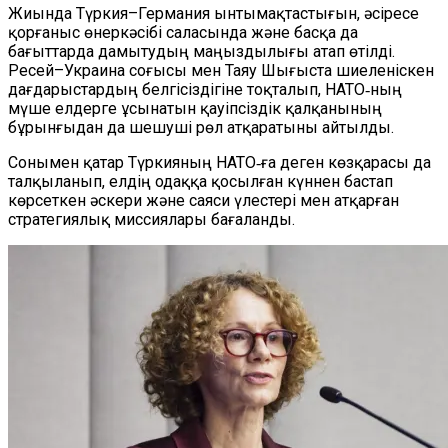
Жиында Түркия–Германия ынтымақтастығын, әсіресе
қорғаныс өнеркәсібі саласында және басқа да
бағыттарда дамытудың маңыздылығы атап өтілді.
Ресей–Украина соғысы мен Таяу Шығыста шиеленіскен
дағдарыстардың белгісіздігіне тоқталып, НАТО‑ның
мүше елдерге ұсынатын қауіпсіздік қалқанының
бұрынғыдан да шешуші рөл атқаратыны айтылды.
Сонымен қатар Түркияның НАТО‑ға деген көзқарасы да
талқыланып, елдің одаққа қосылған күннен бастап
көрсеткен әскери және саяси үлестері мен атқарған
стратегиялық миссиялары бағаланды.