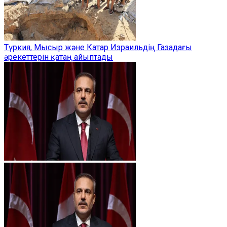
Түркия, Мысыр және Катар Израильдің Газадағы
әрекеттерін қатаң айыптады