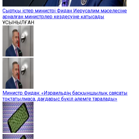
Сыртқы істер министрі Фидан Иерусалим мәселесіне
арналған министрлер кездесуіне қатысады
ҰСЫНЫЛҒАН
Министр Фидан: «Израильдің басқыншылық саясаты
тоқтатылмаса, дағдарыс бүкіл әлемге таралады»