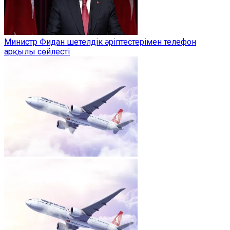
Министр Фидан шетелдік әріптестерімен телефон
арқылы сөйлесті