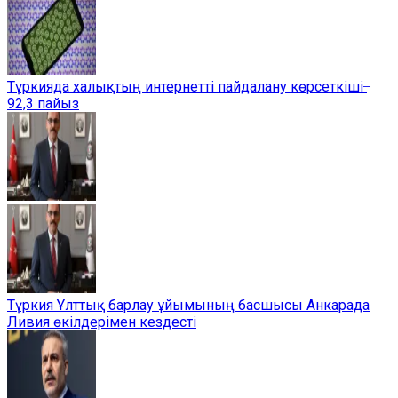
Түркияда халықтың интернетті пайдалану көрсеткіші ̶
92,3 пайыз
Түркия Ұлттық барлау ұйымының басшысы Анкарада
Ливия өкілдерімен кездесті