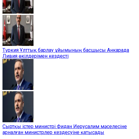
Түркия Ұлттық барлау ұйымының басшысы Анкарада
Ливия өкілдерімен кездесті
Сыртқы істер министрі Фидан Иерусалим мәселесіне
арналған министрлер кездесуіне қатысады