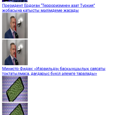
Президент Ердоған “Терроризмнен азат Түркия”
жобасына қатысты мәлімдеме жасады
Министр Фидан: «Израильдің басқыншылық саясаты
тоқтатылмаса, дағдарыс бүкіл әлемге таралады»