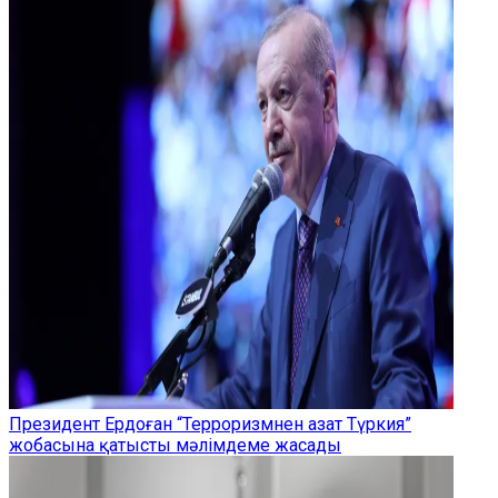
Президент Ердоған “Терроризмнен азат Түркия”
жобасына қатысты мәлімдеме жасады