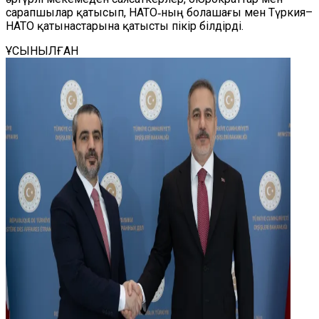
сарапшылар қатысып, НАТО‑ның болашағы мен Түркия–
НАТО қатынастарына қатысты пікір білдірді.
ҰСЫНЫЛҒАН