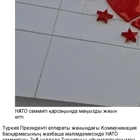
НАТО саммиті қарсаңында маңызды жиын
өтті
Түркия Президенті аппараты жанындағы Коммуникация
басқармасының жазбаша мәлімдемесінде НАТО
саммитінің 7–8 шілдеде Түркияның ұйымдастыруымен