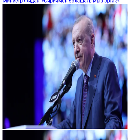
Министр Фидан: «Сириямен болашағымыз ортақ»