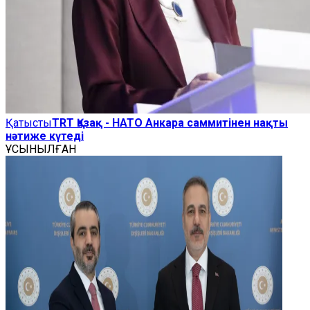
Қатысты
TRT Қазақ - НАТО Анкара саммитінен нақты
нәтиже күтеді
ҰСЫНЫЛҒАН