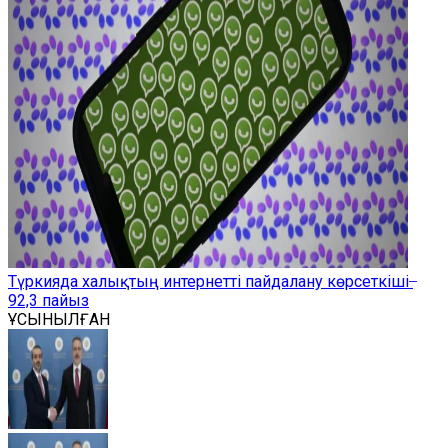
Түркияда халықтың интернетті пайдалану көрсеткіші ̶
92,3 пайыз
ҰСЫНЫЛҒАН