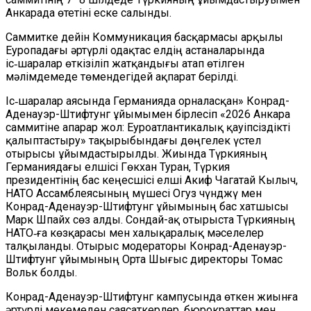
Анкарада өтетіні еске салынды.
Саммитке дейін Коммуникация басқармасы арқылы
Еуропадағы әртүрлі одақтас елдің астаналарында
іс‑шаралар өткізіліп жатқандығы атап өтілген
мәлімдемеде төмендегідей ақпарат берілді.
Іс‑шаралар аясында Германияда орналасқан» Конрад-
Аденауэр-Штифтунг ұйымымен бірлесіп «2026 Анкара
саммитіне апарар жол: Еуроатлантикалық қауіпсіздікті
қалыптастыру» тақырыбындағы дөңгелек үстел
отырысы ұйымдастырылды. Жиында Түркияның
Германиядағы елшісі Гөкхан Туран, Түркия
президентінің бас кеңесшісі елші Акиф Чагатай Кылыч,
НАТО Ассамблеясының мүшесі Огуз Үчүнджү мен
Конрад-Аденауэр-Штифтунг ұйымының бас хатшысы
Марк Шпайх сөз алды. Сондай-ақ отырыста Түркияның
НАТО‑ға көзқарасы мен халықаралық мәселелер
талқыланды. Отырыс модераторы Конрад-Аденауэр-
Штифтунг ұйымының Орта Шығыс директоры Томас
Вольк болды.
Конрад-Аденауэр-Штифтунг кампусында өткен жиынға
әртүрлі мекемеден саясаткерлер, бюрократтар мен