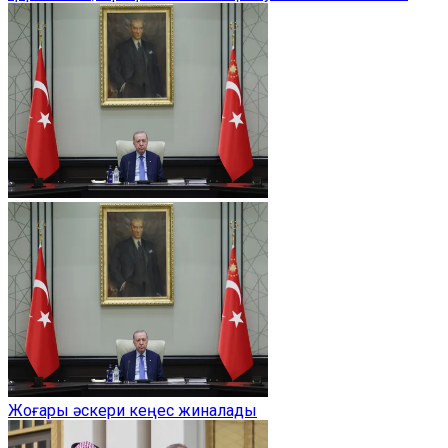
Жоғары әскери кеңес жиналады