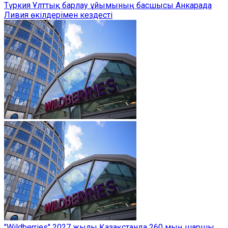
Түркия Ұлттық барлау ұйымының басшысы Анкарада
Ливия өкілдерімен кездесті
"Wildberries" 2027 жылы Қазақстанда 260 мың шаршы