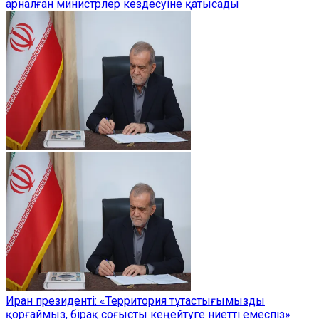
арналған министрлер кездесуіне қатысады
Иран президенті: «Территория тұтастығымызды
қорғаймыз, бірақ соғысты кеңейтуге ниетті емеспіз»