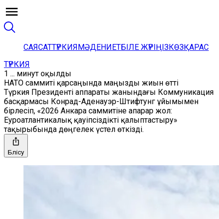
САЯСАТ
ТҮРКИЯ
МӘДЕНИЕТ
БІЛЕ ЖҮРІҢІЗ
КӨЗҚАРАС
ТҮРКИЯ
1 ... минут оқылды
НАТО саммиті қарсаңында маңызды жиын өтті
Түркия Президенті аппараты жанындағы Коммуникация
басқармасы Конрад-Аденауэр-Штифтунг ұйымымен
бірлесіп, «2026 Анкара саммитіне апарар жол:
Еуроатлантикалық қауіпсіздікті қалыптастыру»
тақырыбында дөңгелек үстел өткізді.
Бөлісу