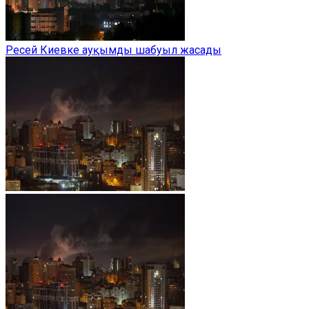
Ресей Киевке ауқымды шабуыл жасады