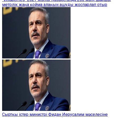
метрлік жаңа қойма алаңын ашуды жоспарлап отыр
Сыртқы істер министрі Фидан Иерусалим мәселесіне