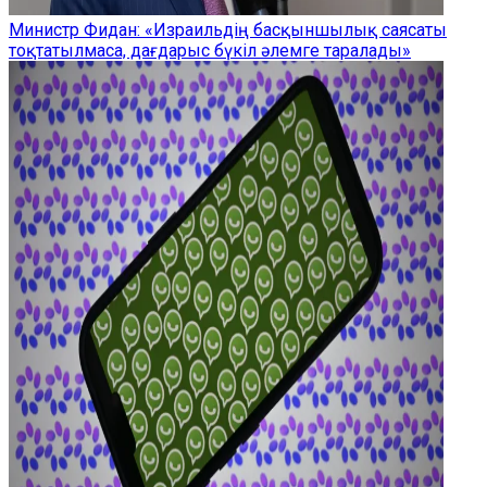
Министр Фидан: «Израильдің басқыншылық саясаты
тоқтатылмаса, дағдарыс бүкіл әлемге таралады»