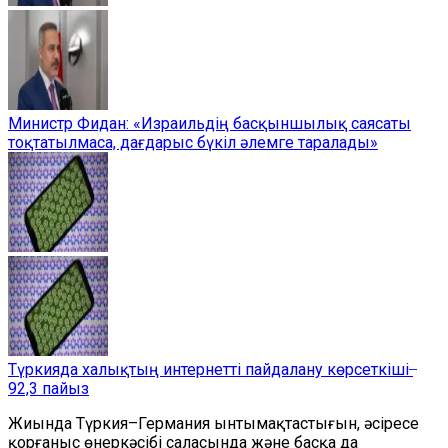
Министр Фидан: «Израильдің басқыншылық саясаты
тоқтатылмаса, дағдарыс бүкіл әлемге таралады»
Түркияда халықтың интернетті пайдалану көрсеткіші ̶
92,3 пайыз
Жиында Түркия–Германия ынтымақтастығын, әсіресе
қорғаныс өнеркәсібі саласында және басқа да