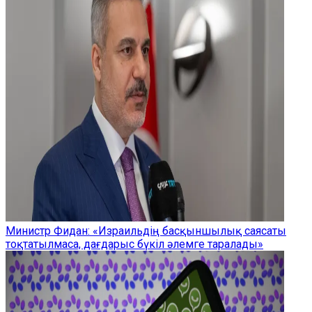
Министр Фидан: «Израильдің басқыншылық саясаты
тоқтатылмаса, дағдарыс бүкіл әлемге таралады»