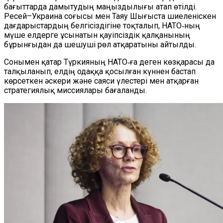
бағыттарда дамытудың маңыздылығы атап өтілді.
Ресей–Украина соғысы мен Таяу Шығыста шиеленіскен
дағдарыстардың белгісіздігіне тоқталып, НАТО‑ның
мүше елдерге ұсынатын қауіпсіздік қалқанының
бұрынғыдан да шешуші рөл атқаратыны айтылды.
Сонымен қатар Түркияның НАТО‑ға деген көзқарасы да
талқыланып, елдің одаққа қосылған күннен бастап
көрсеткен әскери және саяси үлестері мен атқарған
стратегиялық миссиялары бағаланды.