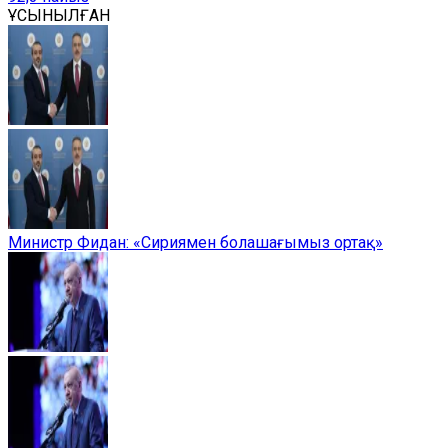
ҰСЫНЫЛҒАН
Министр Фидан: «Сириямен болашағымыз ортақ»