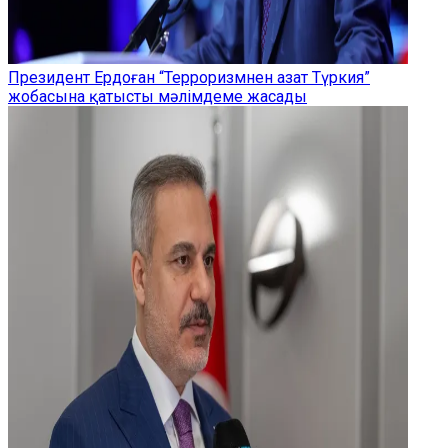
Президент Ердоған “Терроризмнен азат Түркия”
жобасына қатысты мәлімдеме жасады