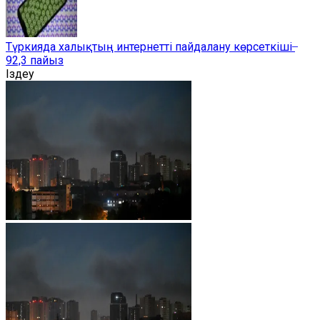
Түркияда халықтың интернетті пайдалану көрсеткіші ̶
92,3 пайыз
Іздеу