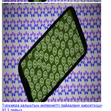
Түркияда халықтың интернетті пайдалану көрсеткіші ̶
92,3 пайыз