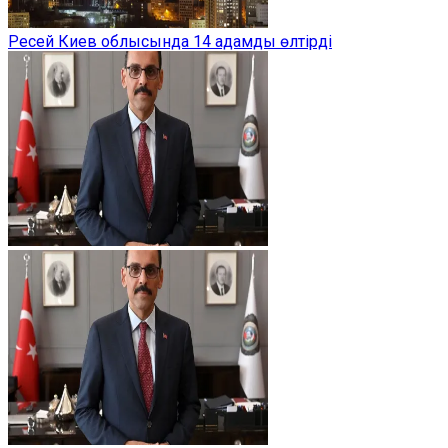
Ресей Киев облысында 14 адамды өлтірді