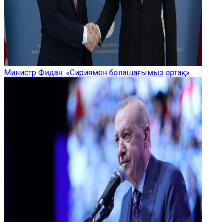
Министр Фидан: «Сириямен болашағымыз ортақ»