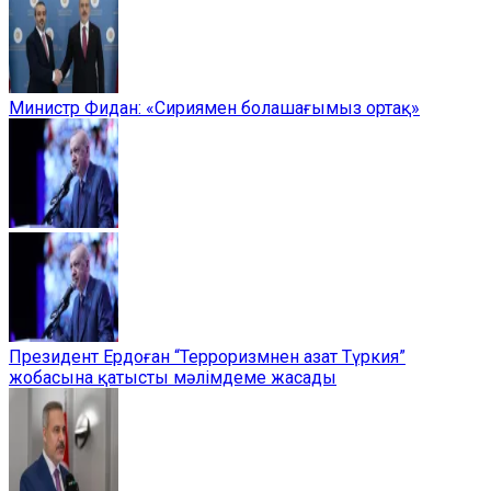
Министр Фидан: «Сириямен болашағымыз ортақ»
Президент Ердоған “Терроризмнен азат Түркия”
жобасына қатысты мәлімдеме жасады