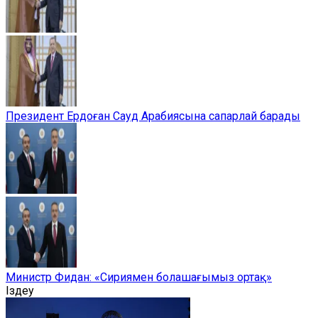
Президент Ердоған Сауд Арабиясына сапарлай барады
Министр Фидан: «Сириямен болашағымыз ортақ»
Іздеу