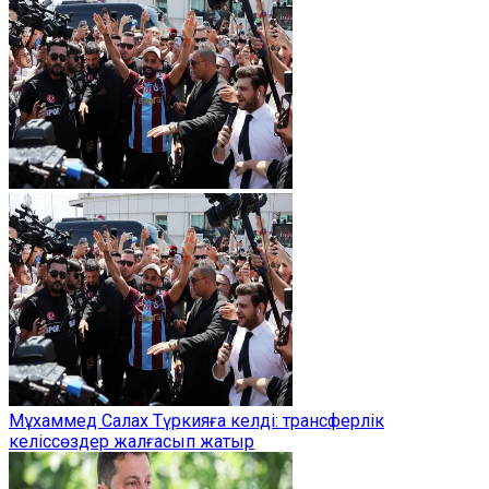
Мұхаммед Салах Түркияға келді: трансферлік
келіссөздер жалғасып жатыр