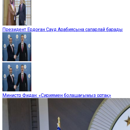
Президент Ердоған Сауд Арабиясына сапарлай барады
Министр Фидан: «Сириямен болашағымыз ортақ»