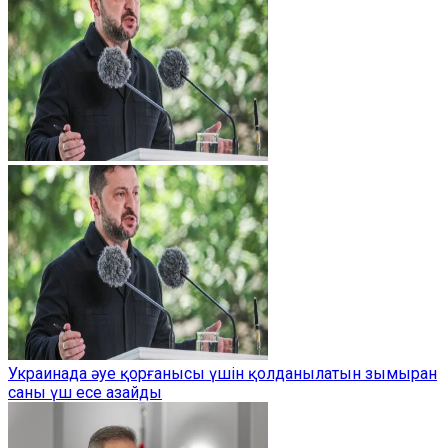
Украинада әуе қорғанысы үшін қолданылатын зымыран
саны үш есе азайды