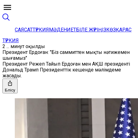
САЯСАТ
ТҮРКИЯ
МӘДЕНИЕТ
БІЛЕ ЖҮРІҢІЗ
КӨЗҚАРАС
ТҮРКИЯ
2 ... минут оқылды
Президент Ердоған: "Біз саммиттен мықты нәтижемен
шығамыз"
Президент Режеп Тайып Ердоған мен АҚШ президенті
Дональд Трамп Президенттік кешенде мәлімдеме
жасады.
Бөлісу