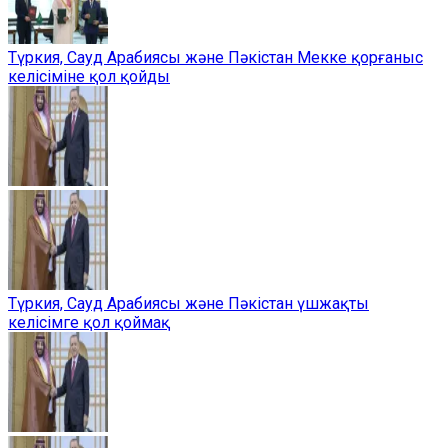
Түркия, Сауд Арабиясы және Пәкістан Мекке қорғаныс
келісіміне қол қойды
Түркия, Сауд Арабиясы және Пәкістан үшжақты
келісімге қол қоймақ