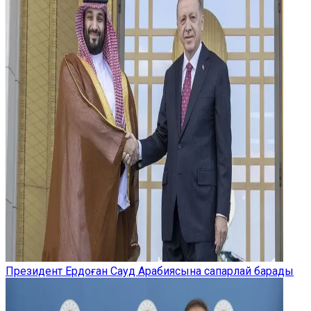
Президент Ердоған Сауд Арабиясына сапарлай барады