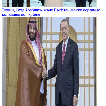
Түркия, Сауд Арабиясы және Пәкістан Мекке қорғаныс
келісіміне қол қойды