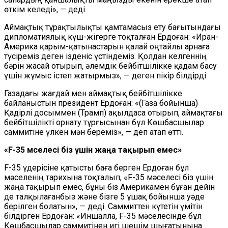
өткім келеді», — деді.
Аймақтық тұрақтылықты қамтамасыз ету бағытындағы
дипломатиялық күш-жігерге тоқталған Ердоған: «Иран-
Америка қарым-қатынастарын қалай оңтайлы арнаға
түсіреміз деген ізденіс үстіндеміз. Қолдан келгеннің
бәрін жасай отырып, әлемдік бейбітшілікке қадам басу
үшін жұмыс істеп жатырмыз», — деген пікір білдірді.
Газадағы жағдай мен аймақтық бейбітшілікке
байланыстын президент Ердоған: «(Газа бойынша)
Қадірлі досыммен (Трамп) ақылдаса отырып, аймақтағы
бейбітшілікті орнату тұрғысынан бұл Көшбасшылар
саммитіне үлкен мән береміз», — деп атап өтті.
«F-35 мәселесі біз үшін жаңа тақырып емес»
F-35 үдерісіне қатысты баға берген Ердоған бұл
мәселенің тарихына тоқталып, «F-35 мәселесі біз үшін
жаңа тақырып емес, бұны біз Америкамен бұған дейін
де талқылағанбыз және бізге 5 ұшақ бойынша уәде
берілген болатын», — деді. Саммиттен күтетін үмітін
білдірген Ердоған: «Иншалла, F-35 мәселесінде бұл
Көшбасшылар саммитінен игі шешім шығатынына