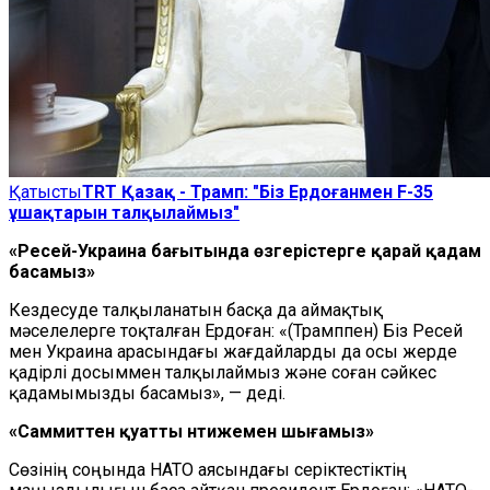
Қатысты
TRT Қазақ - Трамп: "Біз Ердоғанмен F-35
ұшақтарын талқылаймыз"
«Ресей-Украина бағытында өзгерістерге қарай қадам
басамыз»
Кездесуде талқыланатын басқа да аймақтық
мәселелерге тоқталған Ердоған: «(Трамппен) Біз Ресей
мен Украина арасындағы жағдайларды да осы жерде
қадірлі досыммен талқылаймыз және соған сәйкес
қадамымызды басамыз», — деді.
«Саммиттен қуатты нәтижемен шығамыз»
Сөзінің соңында НАТО аясындағы серіктестіктің