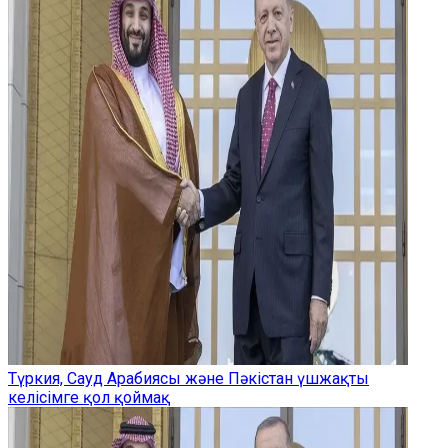
Түркия, Сауд Арабиясы және Пәкістан үшжақты
келісімге қол қоймақ