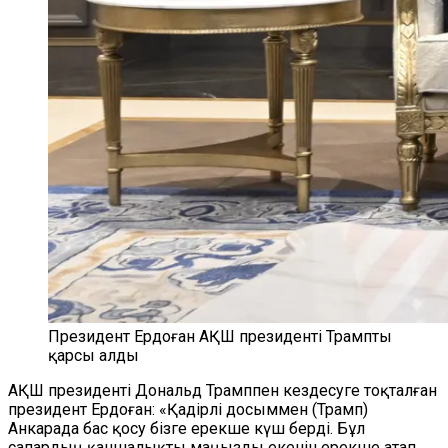
Президент Ердоған АҚШ президенті Трампты
қарсы алды
АҚШ президенті Дональд Трамппен кездесуге тоқталған
президент Ердоған: «Қадірлі досыммен (Трамп)
Анкарада бас қосу бізге ерекше күш берді. Бұл
сапардың қаншалықты маңызды екенін ерекше атап