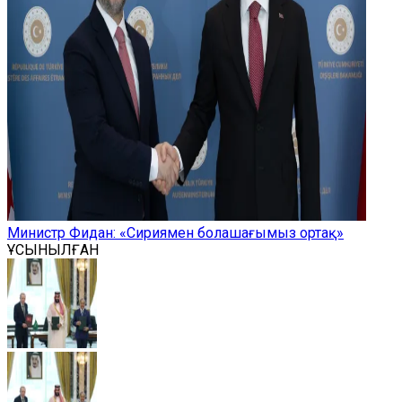
Министр Фидан: «Сириямен болашағымыз ортақ»
ҰСЫНЫЛҒАН