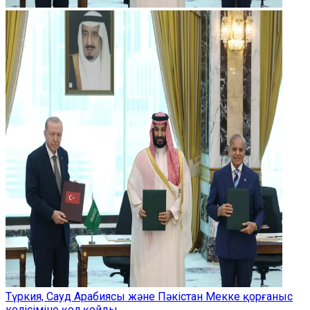
Түркия, Сауд Арабиясы және Пәкістан Мекке қорғаныс
келісіміне қол қойды