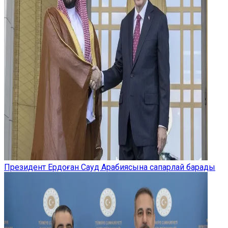
Президент Ердоған Сауд Арабиясына сапарлай барады