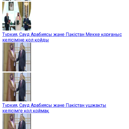
Түркия, Сауд Арабиясы және Пәкістан Мекке қорғаныс
келісіміне қол қойды
Түркия, Сауд Арабиясы және Пәкістан үшжақты
келісімге қол қоймақ