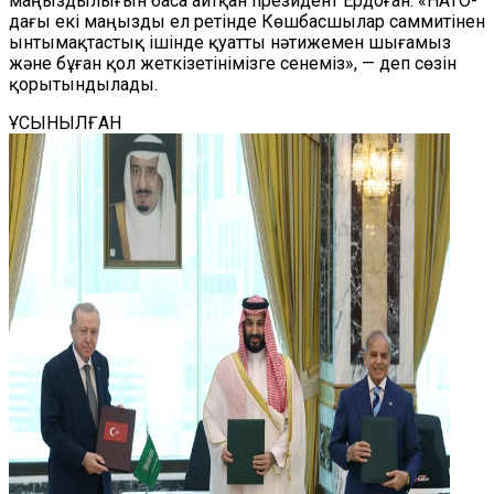
маңыздылығын баса айтқан президент Ердоған: «НАТО-
дағы екі маңызды ел ретінде Көшбасшылар саммитінен
ынтымақтастық ішінде қуатты нәтижемен шығамыз
және бұған қол жеткізетінімізге сенеміз», — деп сөзін
қорытындылады.
ҰСЫНЫЛҒАН