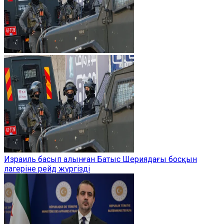
Израиль басып алынған Батыс Шериядағы босқын
лагеріне рейд жүргізді