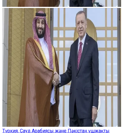
Түркия, Сауд Арабиясы және Пәкістан үшжақты