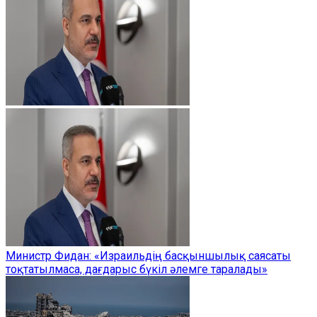
Министр Фидан: «Израильдің басқыншылық саясаты
тоқтатылмаса, дағдарыс бүкіл әлемге таралады»