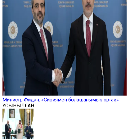
Министр Фидан: «Сириямен болашағымыз ортақ»
ҰСЫНЫЛҒАН