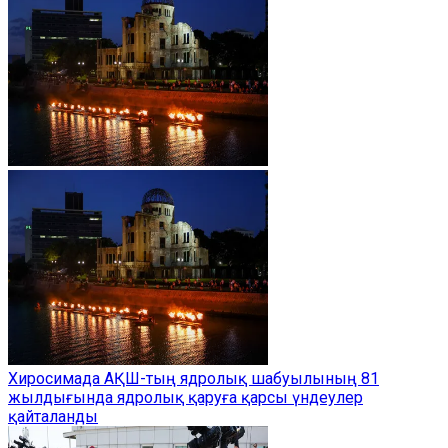
Хиросимада АҚШ-тың ядролық шабуылының 81
жылдығында ядролық қаруға қарсы үндеулер
қайталанды