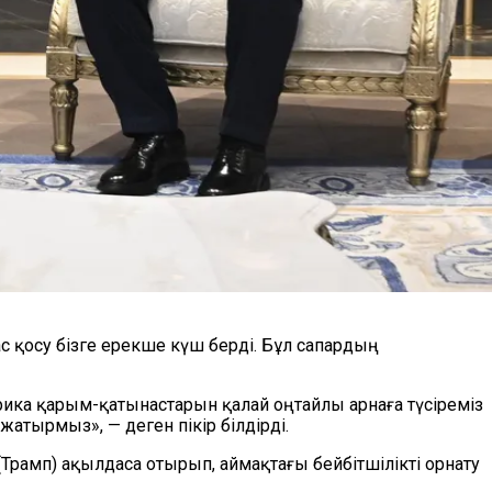
с қосу бізге ерекше күш берді. Бұл сапардың
ика қарым-қатынастарын қалай оңтайлы арнаға түсіреміз
жатырмыз», — деген пікір білдірді.
Трамп) ақылдаса отырып, аймақтағы бейбітшілікті орнату