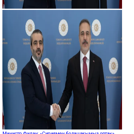
Министр Фидан: «Сириямен болашағымыз ортақ»