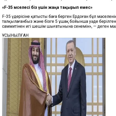
«F-35 мәселесі біз үшін жаңа тақырып емес»
F-35 үдерісіне қатысты баға берген Ердоған бұл мәселені
талқылағанбыз және бізге 5 ұшақ бойынша уәде берілген 
саммитінен игі шешім шығатынына сенемін», — деген м
ҰСЫНЫЛҒАН