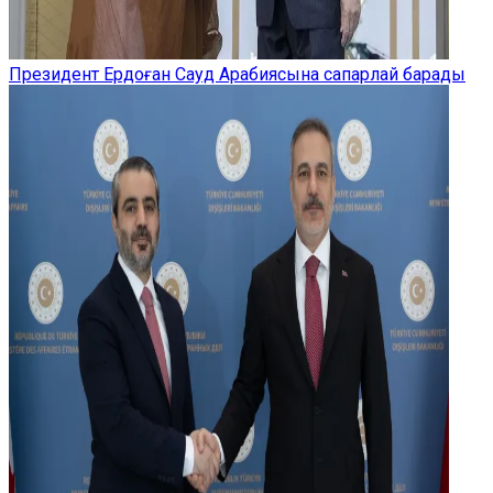
Президент Ердоған Сауд Арабиясына сапарлай барады