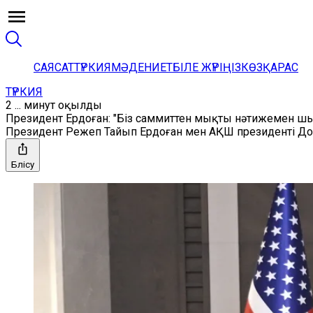
САЯСАТ
ТҮРКИЯ
МӘДЕНИЕТ
БІЛЕ ЖҮРІҢІЗ
КӨЗҚАРАС
ТҮРКИЯ
2 ... минут оқылды
Президент Ердоған: "Біз саммиттен мықты нәтижемен ш
Президент Режеп Тайып Ердоған мен АҚШ президенті До
Бөлісу