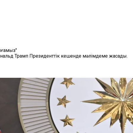
ығамыз"
нальд Трамп Президенттік кешенде мәлімдеме жасады.