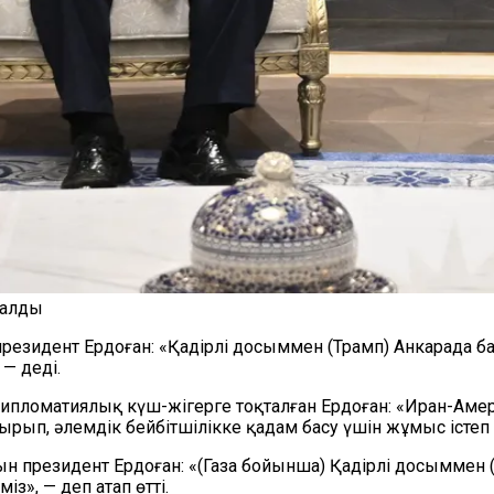
 алды
резидент Ердоған: «Қадірлі досыммен (Трамп) Анкарада ба
— деді.
ломатиялық күш-жігерге тоқталған Ердоған: «Иран-Амер
тырып, әлемдік бейбітшілікке қадам басу үшін жұмыс істеп 
н президент Ердоған: «(Газа бойынша) Қадірлі досыммен (
», — деп атап өтті.