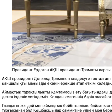
Президент Ердоған АҚШ президенті Трампты қарсы
АҚШ президенті Дональд Трамппен кездесуге тоқталған п
қаншалықты маңызды екенін ерекше атап өткім келеді», 
Аймақтық тұрақтылықты қамтамасыз ету бағытындағы дип
деген ізденіс үстіндеміз. Қолдан келгеннің бәрін жасай о
Газадағы жағдай мен аймақтық бейбітшілікке байланысты
тұрғысынан бұл Көшбасшылар саммитіне үлкен мән береміз