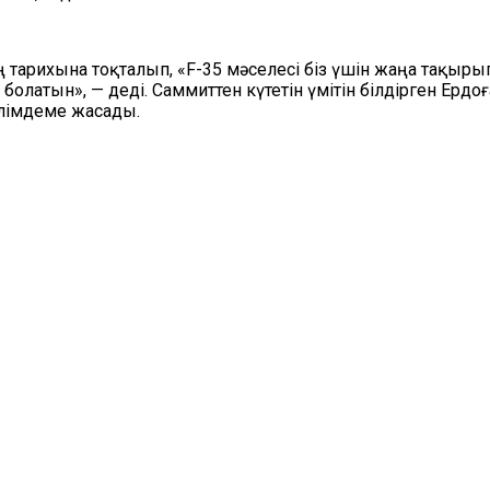
ң тарихына тоқталып, «F-35 мәселесі біз үшін жаңа тақыры
болатын», — деді. Саммиттен күтетін үмітін білдірген Ерд
әлімдеме жасады.