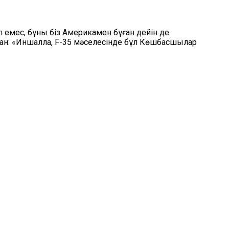
п емес, бұны біз Америкамен бұған дейін де
оған: «Иншалла, F-35 мәселесінде бұл Көшбасшылар