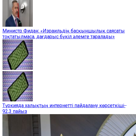
Министр Фидан: «Израильдің басқыншылық саясаты
тоқтатылмаса, дағдарыс бүкіл әлемге таралады»
Түркияда халықтың интернетті пайдалану көрсеткіші ̶
92,3 пайыз