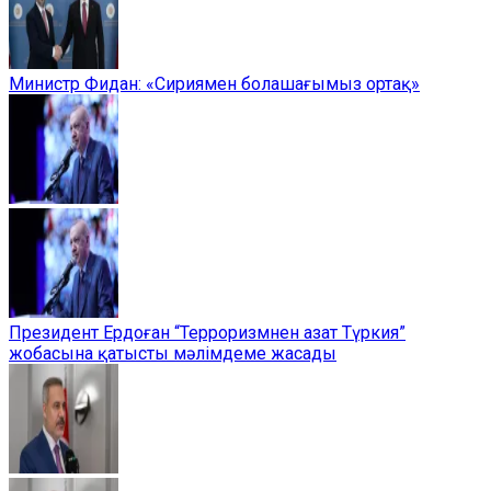
Министр Фидан: «Сириямен болашағымыз ортақ»
Президент Ердоған “Терроризмнен азат Түркия”
жобасына қатысты мәлімдеме жасады