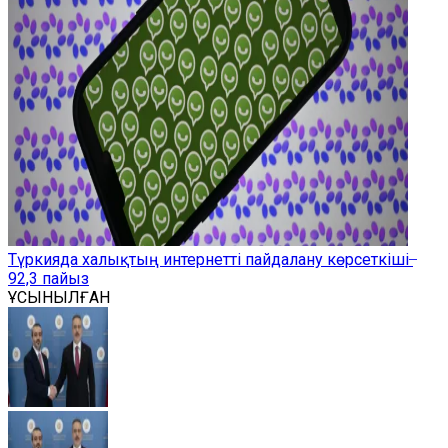
Түркияда халықтың интернетті пайдалану көрсеткіші ̶
92,3 пайыз
ҰСЫНЫЛҒАН