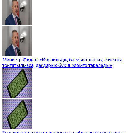
Министр Фидан: «Израильдің басқыншылық саясаты
тоқтатылмаса, дағдарыс бүкіл әлемге таралады»
Түркияда халықтың интернетті пайдалану көрсеткіші ̶