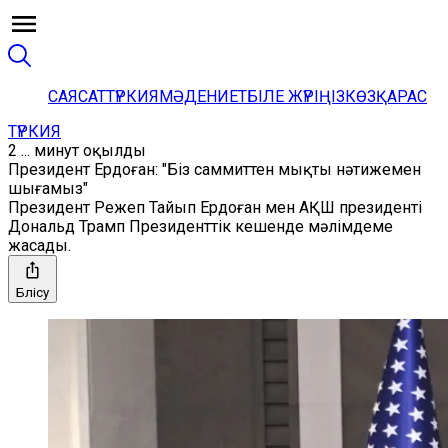
САЯСАТ
ТҮРКИЯ
МӘДЕНИЕТ
БІЛЕ ЖҮРІҢІЗ
КӨЗҚАРАС
ТҮРКИЯ
2 ... минут оқылды
Президент Ердоған: "Біз саммиттен мықты нәтижемен
шығамыз"
Президент Режеп Тайып Ердоған мен АҚШ президенті
Дональд Трамп Президенттік кешенде мәлімдеме
жасады.
Бөлісу