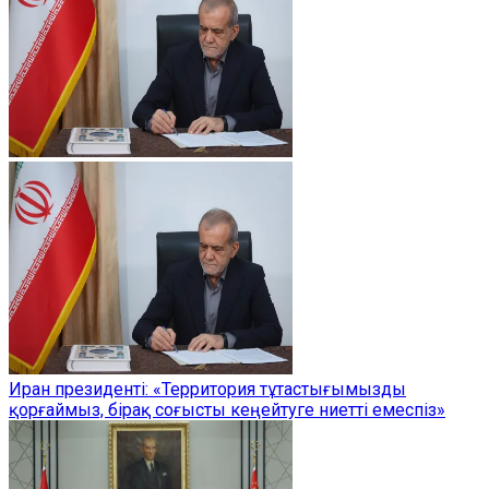
Иран президенті: «Территория тұтастығымызды
қорғаймыз, бірақ соғысты кеңейтуге ниетті емеспіз»