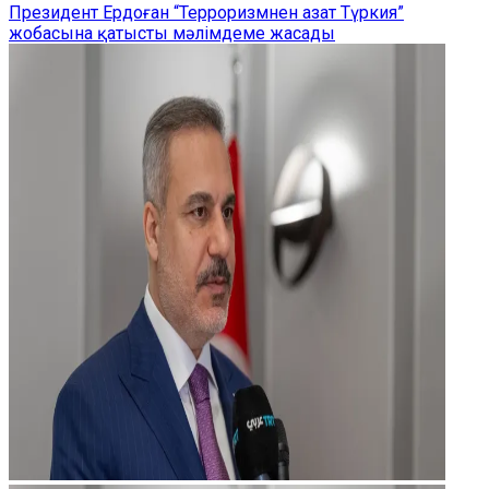
Президент Ердоған “Терроризмнен азат Түркия”
жобасына қатысты мәлімдеме жасады