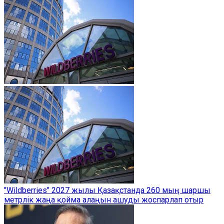
"Wildberries" 2027 жылы Қазақстанда 260 мың шаршы
метрлік жаңа қойма алаңын ашуды жоспарлап отыр