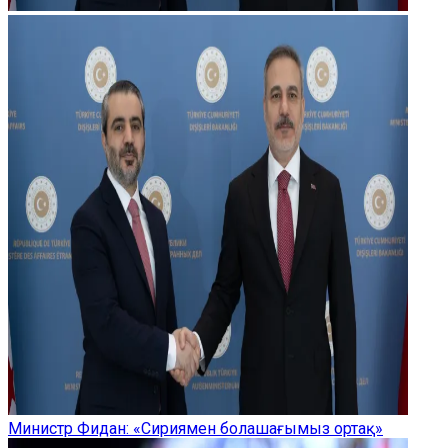
Министр Фидан: «Сириямен болашағымыз ортақ»