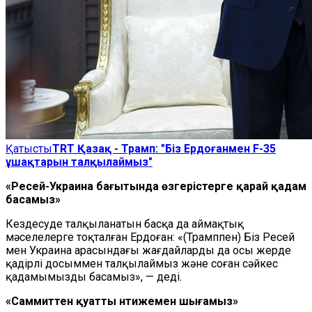
Қатысты
TRT Қазақ - Трамп: "Біз Ердоғанмен F-35
ұшақтарын талқылаймыз"
«Ресей-Украина бағытында өзгерістерге қарай қадам
басамыз»
Кездесуде талқыланатын басқа да аймақтық
мәселелерге тоқталған Ердоған: «(Трамппен) Біз Ресей
мен Украина арасындағы жағдайларды да осы жерде
қадірлі досыммен талқылаймыз және соған сәйкес
қадамымызды басамыз», — деді.
«Саммиттен қуатты нәтижемен шығамыз»