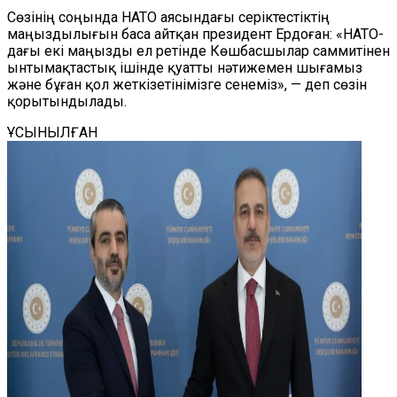
Сөзінің соңында НАТО аясындағы серіктестіктің
маңыздылығын баса айтқан президент Ердоған: «НАТО-
дағы екі маңызды ел ретінде Көшбасшылар саммитінен
ынтымақтастық ішінде қуатты нәтижемен шығамыз
және бұған қол жеткізетінімізге сенеміз», — деп сөзін
қорытындылады.
ҰСЫНЫЛҒАН