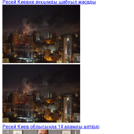
Ресей Киевке ауқымды шабуыл жасады
Ресей Киев облысында 14 адамды өлтірді