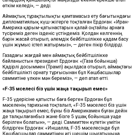
өткім келеді», — деді.
Аймақтық тұрақтылықты қамтамасыз ету бағытындағы
дипломатиялық күш-жігерге тоқталған Ердоған: «Иран-
Америка қарым-қатынастарын қалай оңтайлы арнаға
түсіреміз деген ізденіс үстіндеміз. Қолдан келгеннің
бәрін жасай отырып, әлемдік бейбітшілікке қадам басу
үшін жұмыс істеп жатырмыз», — деген пікір білдірді.
Газадағы жағдай мен аймақтық бейбітшілікке
байланыстын президент Ердоған: «(Газа бойынша)
Қадірлі досыммен (Трамп) ақылдаса отырып, аймақтағы
бейбітшілікті орнату тұрғысынан бұл Көшбасшылар
саммитіне үлкен мән береміз», — деп атап өтті.
«F-35 мәселесі біз үшін жаңа тақырып емес»
F-35 үдерісіне қатысты баға берген Ердоған бұл
мәселенің тарихына тоқталып, «F-35 мәселесі біз үшін
жаңа тақырып емес, бұны біз Америкамен бұған дейін
де талқылағанбыз және бізге 5 ұшақ бойынша уәде
берілген болатын», — деді. Саммиттен күтетін үмітін
білдірген Ердоған: «Иншалла, F-35 мәселесінде бұл
Көшбасшылар саммитінен игі шешім шығатынына