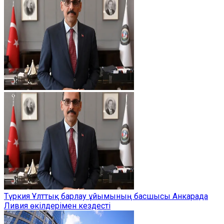
Түркия Ұлттық барлау ұйымының басшысы Анкарада
Ливия өкілдерімен кездесті