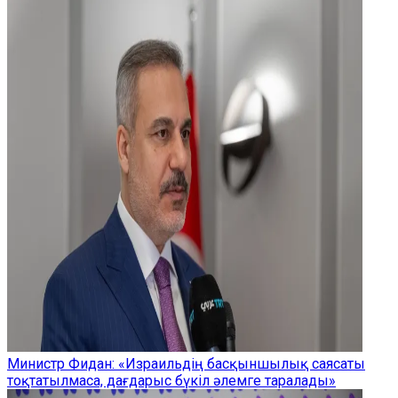
Министр Фидан: «Израильдің басқыншылық саясаты
тоқтатылмаса, дағдарыс бүкіл әлемге таралады»