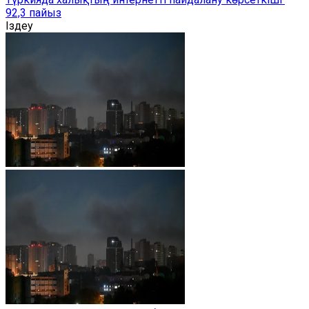
92,3 пайыз
Іздеу