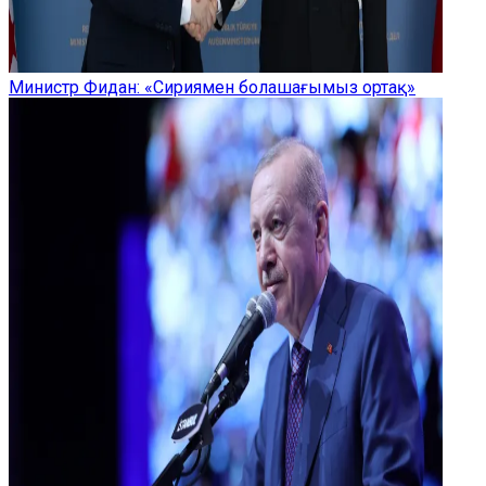
Министр Фидан: «Сириямен болашағымыз ортақ»