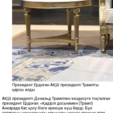
Президент Ердоған АҚШ президенті Трампты
қарсы алды
АҚШ президенті Дональд Трамппен кездесуге тоқталған
президент Ердоған: «Қадірлі досыммен (Трамп)
Анкарада бас қосу бізге ерекше күш берді. Бұл
сапардың қаншалықты маңызды екенін ерекше атап