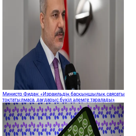
Министр Фидан: «Израильдің басқыншылық саясаты
тоқтатылмаса, дағдарыс бүкіл әлемге таралады»