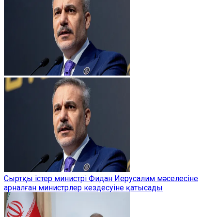
Сыртқы істер министрі Фидан Иерусалим мәселесіне
арналған министрлер кездесуіне қатысады