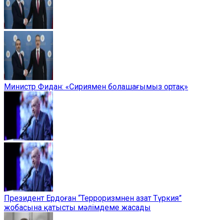
Министр Фидан: «Сириямен болашағымыз ортақ»
Президент Ердоған “Терроризмнен азат Түркия”
жобасына қатысты мәлімдеме жасады