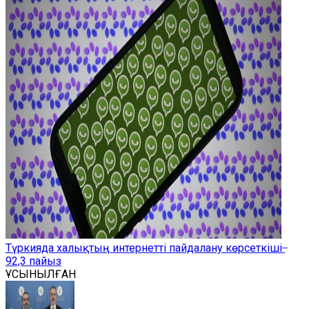
Түркияда халықтың интернетті пайдалану көрсеткіші ̶
92,3 пайыз
ҰСЫНЫЛҒАН