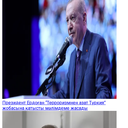
Президент Ердоған “Терроризмнен азат Түркия”
жобасына қатысты мәлімдеме жасады