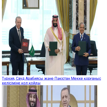
Түркия, Сауд Арабиясы және Пәкістан Мекке қорғаныс
келісіміне қол қойды