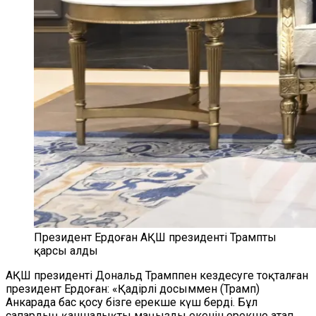
Президент Ердоған АҚШ президенті Трампты
қарсы алды
АҚШ президенті Дональд Трамппен кездесуге тоқталған
президент Ердоған: «Қадірлі досыммен (Трамп)
Анкарада бас қосу бізге ерекше күш берді. Бұл
сапардың қаншалықты маңызды екенін ерекше атап