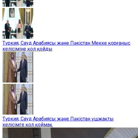
Түркия, Сауд Арабиясы және Пәкістан Мекке қорғаныс
келісіміне қол қойды
Түркия, Сауд Арабиясы және Пәкістан үшжақты
келісімге қол қоймақ