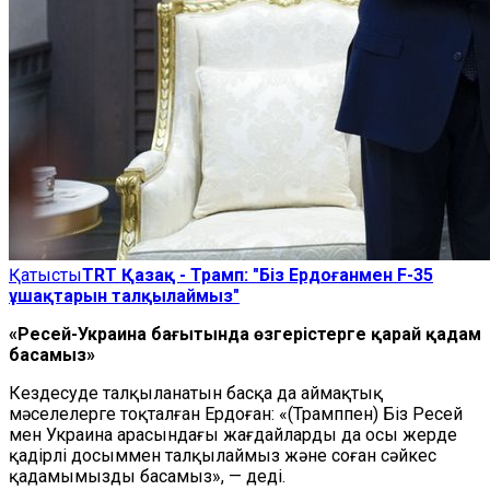
Қатысты
TRT Қазақ - Трамп: "Біз Ердоғанмен F-35
ұшақтарын талқылаймыз"
«Ресей-Украина бағытында өзгерістерге қарай қадам
басамыз»
Кездесуде талқыланатын басқа да аймақтық
мәселелерге тоқталған Ердоған: «(Трамппен) Біз Ресей
мен Украина арасындағы жағдайларды да осы жерде
қадірлі досыммен талқылаймыз және соған сәйкес
қадамымызды басамыз», — деді.