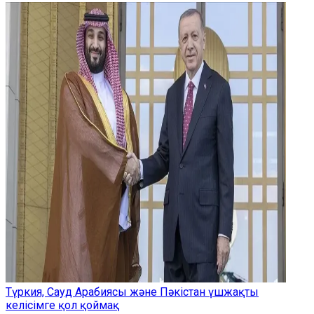
Түркия, Сауд Арабиясы және Пәкістан үшжақты
келісімге қол қоймақ