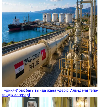
Түркия-Ирак бағытында жаңа үдеріс: Алаңдағы тепе-
теңдік өзгереді