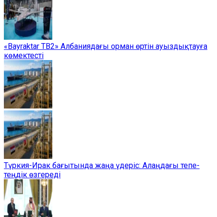
«Bayraktar TB2» Албаниядағы орман өртін ауыздықтауға
көмектесті
Түркия-Ирак бағытында жаңа үдеріс: Алаңдағы тепе-
теңдік өзгереді