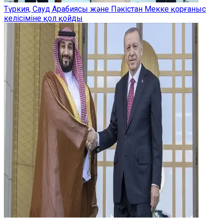
Түркия, Сауд Арабиясы және Пәкістан Мекке қорғаныс
келісіміне қол қойды