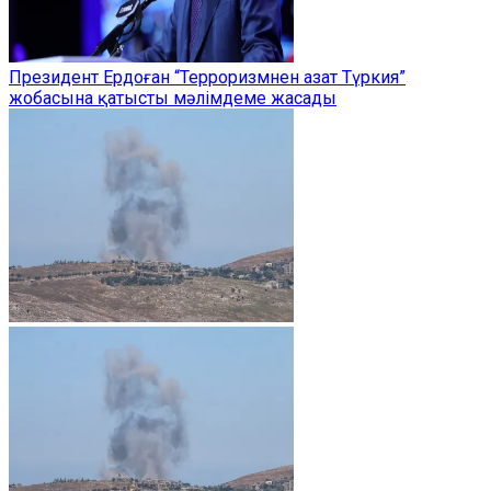
Президент Ердоған “Терроризмнен азат Түркия”
жобасына қатысты мәлімдеме жасады