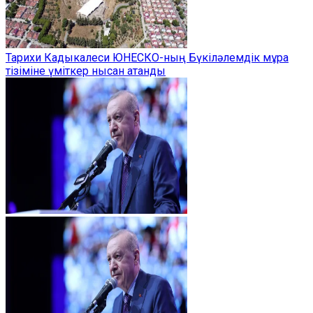
Тарихи Кадыкалеси ЮНЕСКО-ның Бүкіләлемдік мұра
тізіміне үміткер нысан атанды