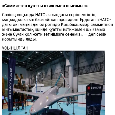
«Саммиттен қуатты нәтижемен шығамыз»
Сөзінің соңында НАТО аясындағы серіктестіктің
маңыздылығын баса айтқан президент Ердоған: «НАТО-
дағы екі маңызды ел ретінде Көшбасшылар саммитінен
ынтымақтастық ішінде қуатты нәтижемен шығамыз
және бұған қол жеткізетінімізге сенеміз», — деп сөзін
қорытындылады.
ҰСЫНЫЛҒАН