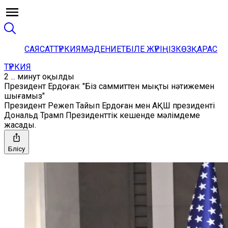
САЯСАТ
ТҮРКИЯ
МӘДЕНИЕТ
БІЛЕ ЖҮРІҢІЗ
КӨЗҚАРАС
ТҮРКИЯ
2 ... минут оқылды
Президент Ердоған: "Біз саммиттен мықты нәтижемен
шығамыз"
Президент Режеп Тайып Ердоған мен АҚШ президенті
Дональд Трамп Президенттік кешенде мәлімдеме
жасады.
Бөлісу