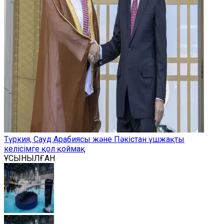
Түркия, Сауд Арабиясы және Пәкістан үшжақты
келісімге қол қоймақ
ҰСЫНЫЛҒАН