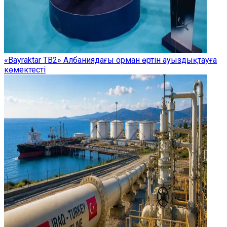
«Bayraktar TB2» Албаниядағы орман өртін ауыздықтауға
көмектесті