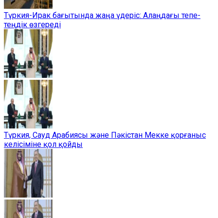
Түркия-Ирак бағытында жаңа үдеріс: Алаңдағы тепе-
теңдік өзгереді
Түркия, Сауд Арабиясы және Пәкістан Мекке қорғаныс
келісіміне қол қойды