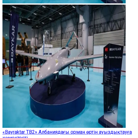
«Bayraktar TB2» Албаниядағы орман өртін ауыздықтауға
көмектесті