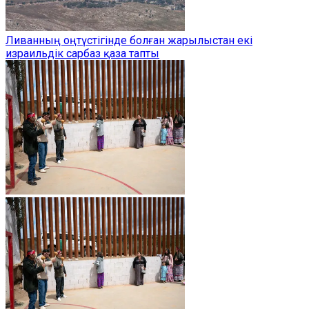
Ливанның оңтүстігінде болған жарылыстан екі
израильдік сарбаз қаза тапты