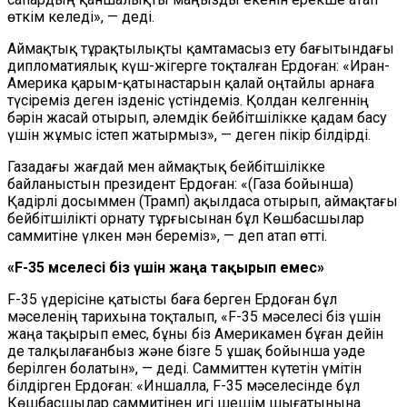
өткім келеді», — деді.
Аймақтық тұрақтылықты қамтамасыз ету бағытындағы
дипломатиялық күш-жігерге тоқталған Ердоған: «Иран-
Америка қарым-қатынастарын қалай оңтайлы арнаға
түсіреміз деген ізденіс үстіндеміз. Қолдан келгеннің
бәрін жасай отырып, әлемдік бейбітшілікке қадам басу
үшін жұмыс істеп жатырмыз», — деген пікір білдірді.
Газадағы жағдай мен аймақтық бейбітшілікке
байланыстын президент Ердоған: «(Газа бойынша)
Қадірлі досыммен (Трамп) ақылдаса отырып, аймақтағы
бейбітшілікті орнату тұрғысынан бұл Көшбасшылар
саммитіне үлкен мән береміз», — деп атап өтті.
«F-35 мәселесі біз үшін жаңа тақырып емес»
F-35 үдерісіне қатысты баға берген Ердоған бұл
мәселенің тарихына тоқталып, «F-35 мәселесі біз үшін
жаңа тақырып емес, бұны біз Америкамен бұған дейін
де талқылағанбыз және бізге 5 ұшақ бойынша уәде
берілген болатын», — деді. Саммиттен күтетін үмітін
білдірген Ердоған: «Иншалла, F-35 мәселесінде бұл
Көшбасшылар саммитінен игі шешім шығатынына