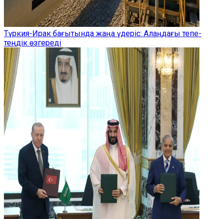
Түркия-Ирак бағытында жаңа үдеріс: Алаңдағы тепе-
теңдік өзгереді