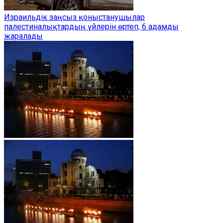
Израильдік заңсыз қоныстанушылар
палестиналықтардың үйлерін өртеп, 6 адамды
жаралады