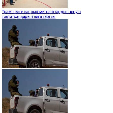
Трамп елге заңсыз мигранттардың кіруін
тоқтатқандарын алға тартты