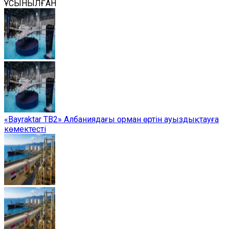
ҰСЫНЫЛҒАН
«Bayraktar TB2» Албаниядағы орман өртін ауыздықтауға
көмектесті