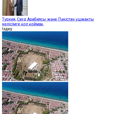
Түркия, Сауд Арабиясы және Пәкістан үшжақты
келісімге қол қоймақ
Іздеу