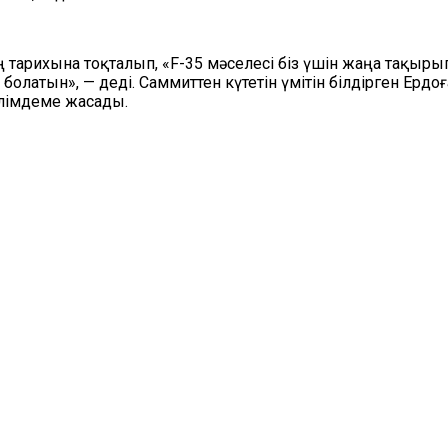
ң тарихына тоқталып, «F-35 мәселесі біз үшін жаңа тақыры
болатын», — деді. Саммиттен күтетін үмітін білдірген Ерд
әлімдеме жасады.