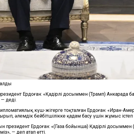
 алды
резидент Ердоған: «Қадірлі досыммен (Трамп) Анкарада ба
— деді.
ломатиялық күш-жігерге тоқталған Ердоған: «Иран-Амер
тырып, әлемдік бейбітшілікке қадам басу үшін жұмыс істеп 
н президент Ердоған: «(Газа бойынша) Қадірлі досыммен (
», — деп атап өтті.