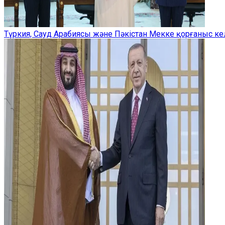
Түркия, Сауд Арабиясы және Пәкістан Мекке қорғаныс ке