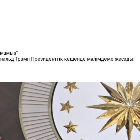
ығамыз"
нальд Трамп Президенттік кешенде мәлімдеме жасады.