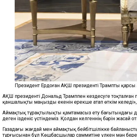
Президент Ердоған АҚШ президенті Трампты қарсы
АҚШ президенті Дональд Трамппен кездесуге тоқталған п
қаншалықты маңызды екенін ерекше атап өткім келеді», 
Аймақтық тұрақтылықты қамтамасыз ету бағытындағы дип
деген ізденіс үстіндеміз. Қолдан келгеннің бәрін жасай о
Газадағы жағдай мен аймақтық бейбітшілікке байланысты
тұрғысынан бұл Көшбасшылар саммитіне үлкен мән береміз