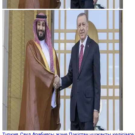
Түркия, Сауд Арабиясы және Пәкістан үшжақты келісімге