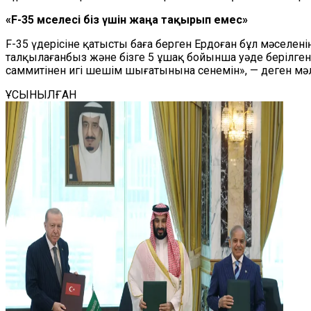
«F-35 мәселесі біз үшін жаңа тақырып емес»
F-35 үдерісіне қатысты баға берген Ердоған бұл мәселені
талқылағанбыз және бізге 5 ұшақ бойынша уәде берілген 
саммитінен игі шешім шығатынына сенемін», — деген м
ҰСЫНЫЛҒАН