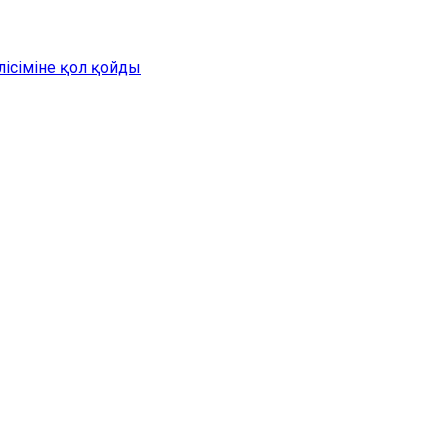
лісіміне қол қойды