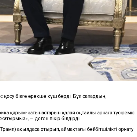
с қосу бізге ерекше күш берді. Бұл сапардың
ика қарым-қатынастарын қалай оңтайлы арнаға түсіреміз
жатырмыз», — деген пікір білдірді.
Трамп) ақылдаса отырып, аймақтағы бейбітшілікті орнату