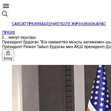
САЯСАТ
ТҮРКИЯ
МӘДЕНИЕТ
БІЛЕ ЖҮРІҢІЗ
КӨЗҚАРАС
ТҮРКИЯ
2 ... минут оқылды
Президент Ердоған: "Біз саммиттен мықты нәтижемен ш
Президент Режеп Тайып Ердоған мен АҚШ президенті До
Бөлісу