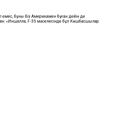
п емес, бұны біз Америкамен бұған дейін де
оған: «Иншалла, F-35 мәселесінде бұл Көшбасшылар