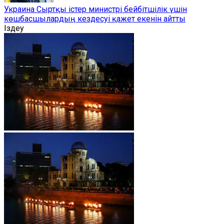
Украина Сыртқы істер министрі бейбітшілік үшін
көшбасшылардың кездесуі қажет екенін айтты
Іздеу