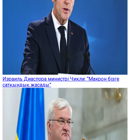
Израиль Диаспора министрі Чикли: “Макрон бізге
сатқындық жасады”