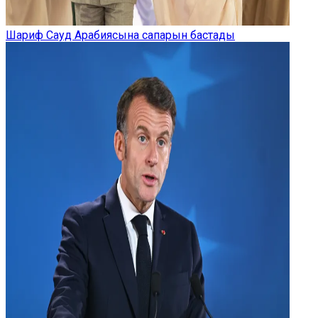
Шариф Сауд Арабиясына сапарын бастады