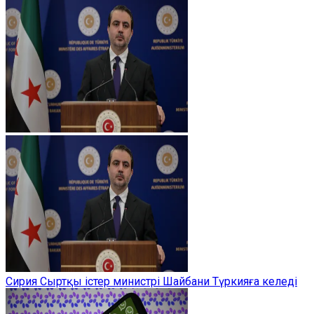
Сирия Сыртқы істер министрі Шайбани Түркияға келеді