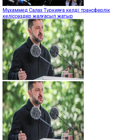
Мұхаммед Салах Түркияға келді: трансферлік
келіссөздер жалғасып жатыр