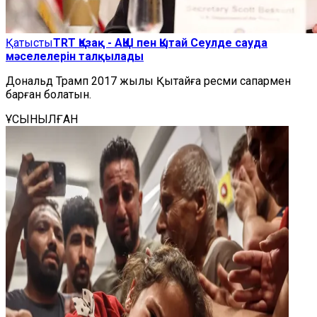
Қатысты
TRT Қазақ - АҚШ пен Қытай Сеулде сауда
мәселелерін талқылады
Дональд Трамп 2017 жылы Қытайға ресми сапармен
барған болатын.
ҰСЫНЫЛҒАН