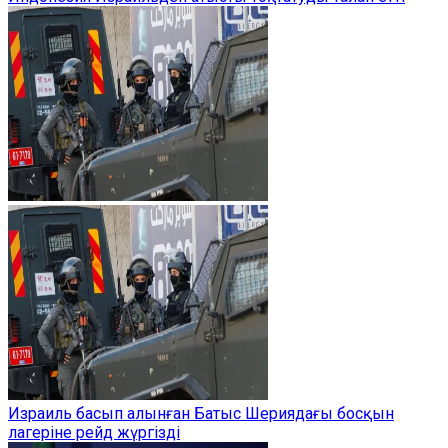
Израиль басып алынған Батыс Шериядағы босқын
лагеріне рейд жүргізді