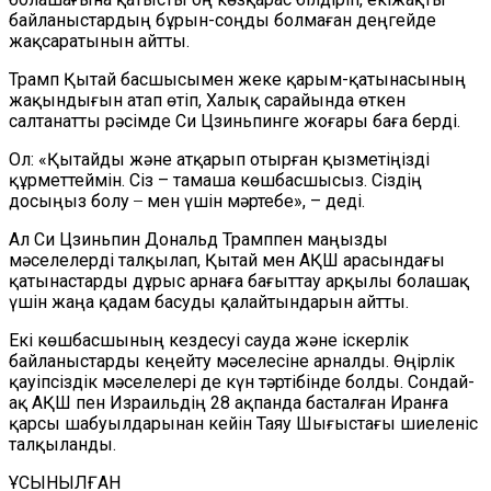
байланыстардың бұрын-соңды болмаған деңгейде
жақсаратынын айтты.
Трамп Қытай басшысымен жеке қарым-қатынасының
жақындығын атап өтіп, Халық сарайында өткен
салтанатты рәсімде Си Цзиньпинге жоғары баға берді.
Ол: «Қытайды және атқарып отырған қызметіңізді
құрметтеймін. Сіз – тамаша көшбасшысыз. Сіздің
досыңыз болу ̶ мен үшін мәртебе», – деді.
Ал Си Цзиньпин Дональд Трамппен маңызды
мәселелерді талқылап, Қытай мен АҚШ арасындағы
қатынастарды дұрыс арнаға бағыттау арқылы болашақ
үшін жаңа қадам басуды қалайтындарын айтты.
Екі көшбасшының кездесуі сауда және іскерлік
байланыстарды кеңейту мәселесіне арналды. Өңірлік
қауіпсіздік мәселелері де күн тәртібінде болды. Сондай-
ақ АҚШ пен Израильдің 28 ақпанда басталған Иранға
қарсы шабуылдарынан кейін Таяу Шығыстағы шиеленіс
талқыланды.
ҰСЫНЫЛҒАН