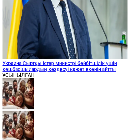
Украина Сыртқы істер министрі бейбітшілік үшін
көшбасшылардың кездесуі қажет екенін айтты
ҰСЫНЫЛҒАН