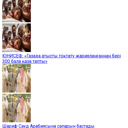
ЮНИСЕФ: «Газада атысты тоқтату жарияланғаннан бері
300 бала қаза тапты»
Шариф Сауд Арабиясына сапарын бастады