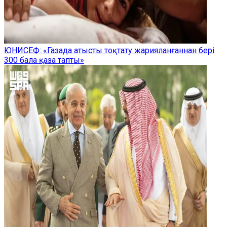
ЮНИСЕФ: «Газада атысты тоқтату жарияланғаннан бері
300 бала қаза тапты»