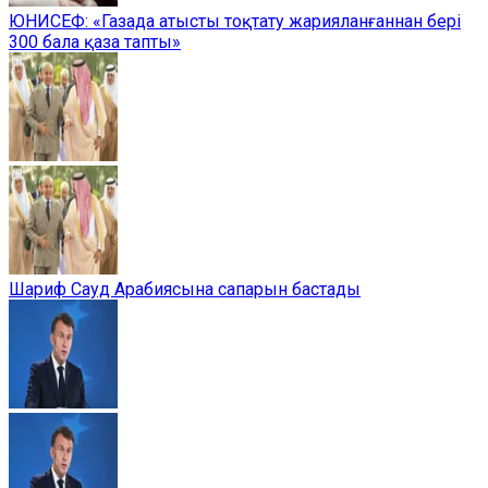
ЮНИСЕФ: «Газада атысты тоқтату жарияланғаннан бері
300 бала қаза тапты»
Шариф Сауд Арабиясына сапарын бастады