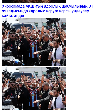
Хиросимада АҚШ-тың ядролық шабуылының 81
жылдығында ядролық қаруға қарсы үндеулер
қайталанды