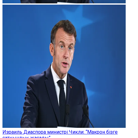
Израиль Диаспора министрі Чикли: “Макрон бізге
сатқындық жасады”