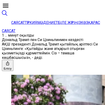
САЯСАТ
ТҮРКИЯ
МӘДЕНИЕТ
БІЛЕ ЖҮРІҢІЗ
КӨЗҚАРАС
САЯСАТ
1 ... минут оқылды
Дональд Трамп пен Си Цзиньпинмен кездесті
АҚШ президенті Дональд Трамп қытайлық әріптесі Си
Цзиньпинге: «Қытайды және атқарып отырған
қызметіңізді құрметтеймін. Сіз – тамаша
көшбасшысыз», - деді.
Бөлісу