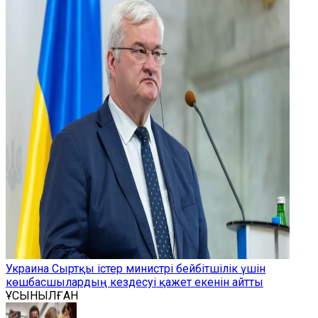
Украина Сыртқы істер министрі бейбітшілік үшін
көшбасшылардың кездесуі қажет екенін айтты
ҰСЫНЫЛҒАН