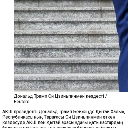
Дональд Трамп Си Цзиньпинмен кездесті /
Reuters
АҚШ президенті Дональд Трамп Бейжіңде Қытай Халық
Республикасының Төрағасы Си Цзиньпинмен өткен
кездесуде АҚШ пен Қытай арасындағы қатынастардың
болашағына қатысты оң көзқарас білдіріп, екіжақты