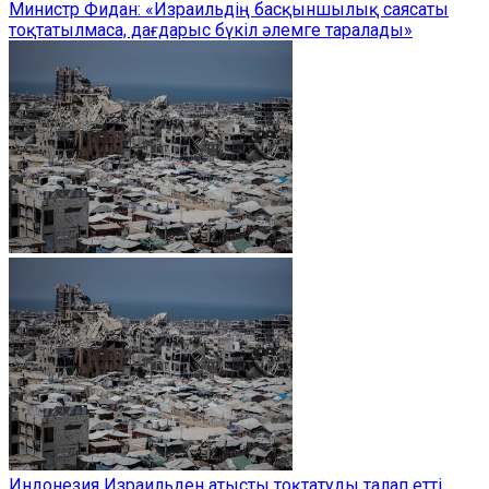
Министр Фидан: «Израильдің басқыншылық саясаты
тоқтатылмаса, дағдарыс бүкіл әлемге таралады»
Индонезия Израильден атысты тоқтатуды талап етті