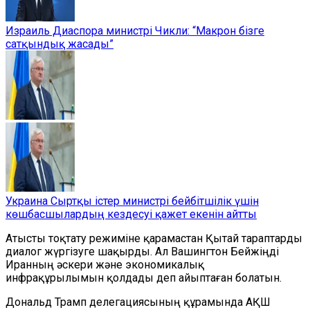
Израиль Диаспора министрі Чикли: “Макрон бізге
сатқындық жасады”
Украина Сыртқы істер министрі бейбітшілік үшін
көшбасшылардың кездесуі қажет екенін айтты
Атысты тоқтату режиміне қарамастан Қытай тараптарды
диалог жүргізуге шақырды. Ал Вашингтон Бейжіңді
Иранның әскери және экономикалық
инфрақұрылымын қолдады деп айыптаған болатын.
Дональд Трамп делегациясының құрамында АҚШ