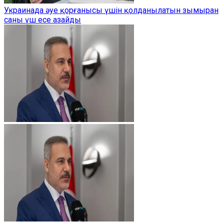
Украинада әуе қорғанысы үшін қолданылатын зымыран
саны үш есе азайды