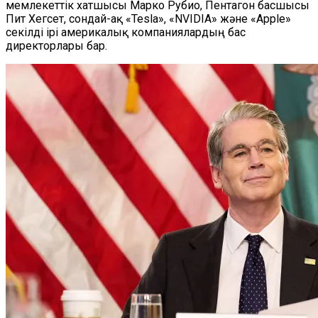
мемлекеттік хатшысы Марко Рубио, Пентагон басшысы
Пит Хегсет, сондай-ақ «Tesla», «NVIDIA» және «Apple»
секілді ірі америкалық компаниялардың бас
директорлары бар.