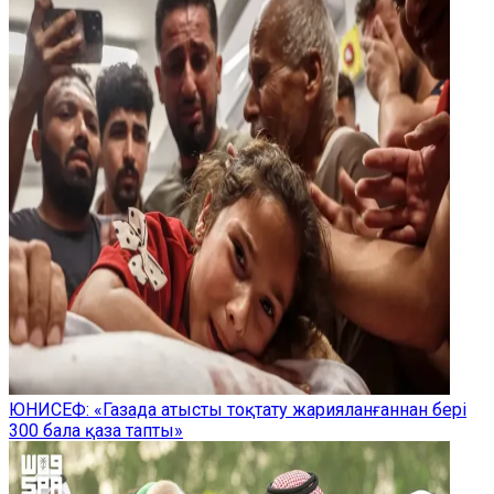
ЮНИСЕФ: «Газада атысты тоқтату жарияланғаннан бері
300 бала қаза тапты»