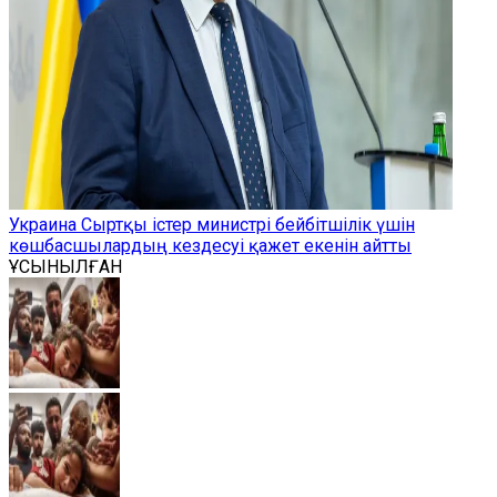
Украина Сыртқы істер министрі бейбітшілік үшін
көшбасшылардың кездесуі қажет екенін айтты
ҰСЫНЫЛҒАН