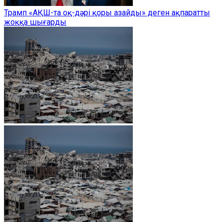
Трамп «АҚШ-та оқ-дәрі қоры азайды» деген ақпаратты
жоққа шығарды