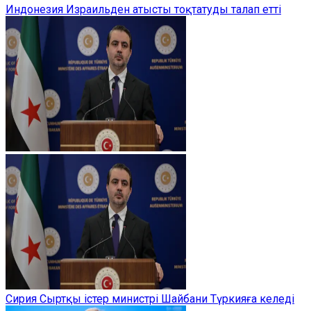
Индонезия Израильден атысты тоқтатуды талап етті
Сирия Сыртқы істер министрі Шайбани Түркияға келеді