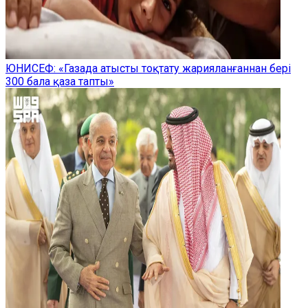
ЮНИСЕФ: «Газада атысты тоқтату жарияланғаннан бері
300 бала қаза тапты»