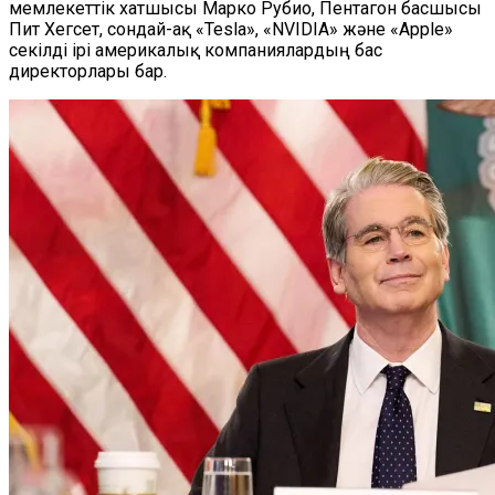
мемлекеттік хатшысы Марко Рубио, Пентагон басшысы
Пит Хегсет, сондай-ақ «Tesla», «NVIDIA» және «Apple»
секілді ірі америкалық компаниялардың бас
директорлары бар.