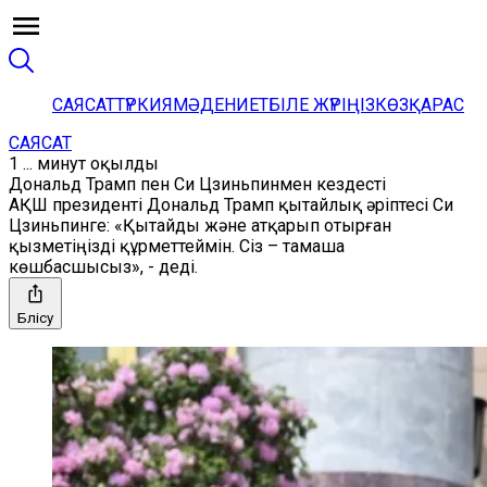
САЯСАТ
ТҮРКИЯ
МӘДЕНИЕТ
БІЛЕ ЖҮРІҢІЗ
КӨЗҚАРАС
САЯСАТ
1 ... минут оқылды
Дональд Трамп пен Си Цзиньпинмен кездесті
АҚШ президенті Дональд Трамп қытайлық әріптесі Си
Цзиньпинге: «Қытайды және атқарып отырған
қызметіңізді құрметтеймін. Сіз – тамаша
көшбасшысыз», - деді.
Бөлісу