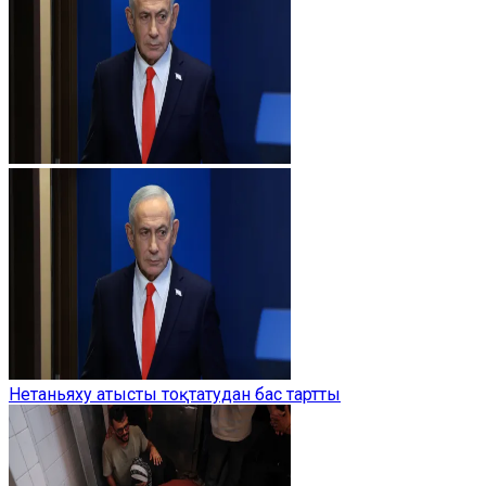
Нетаньяху атысты тоқтатудан бас тартты