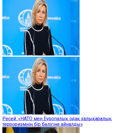
Ресей: «НАТО мен Еуропалық одақ халықаралық
терроризмнің бір бөлігіне айналды»