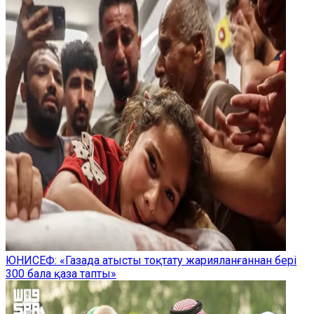
ЮНИСЕФ: «Газада атысты тоқтату жарияланғаннан бері
300 бала қаза тапты»