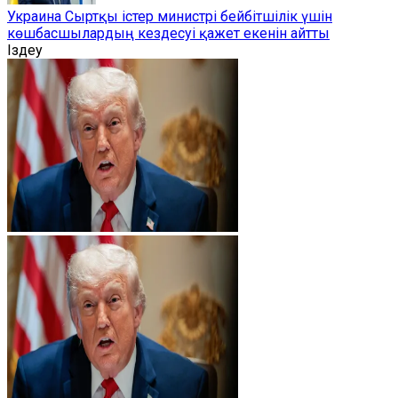
Украина Сыртқы істер министрі бейбітшілік үшін
көшбасшылардың кездесуі қажет екенін айтты
Іздеу