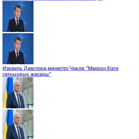
Израиль Диаспора министрі Чикли: “Макрон бізге
сатқындық жасады”