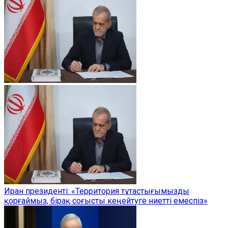
Иран президенті: «Территория тұтастығымызды
қорғаймыз, бірақ соғысты кеңейтуге ниетті емеспіз»