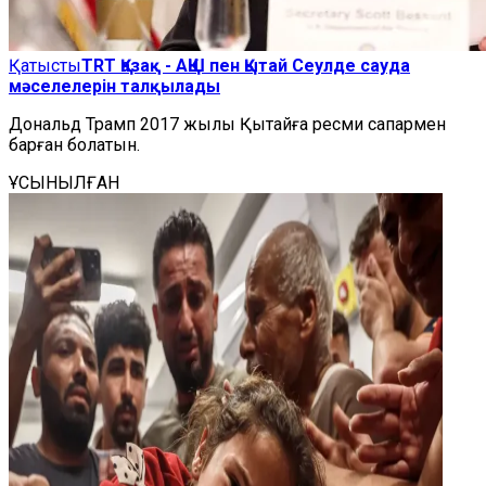
Қатысты
TRT Қазақ - АҚШ пен Қытай Сеулде сауда
мәселелерін талқылады
Дональд Трамп 2017 жылы Қытайға ресми сапармен
барған болатын.
ҰСЫНЫЛҒАН