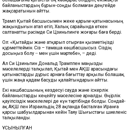
байланыстардың бұрын-соңды болмаған деңгейде
жақсаратынын айтты.
Трамп Қытай басшысымен жеке қарым-қатынасының
жақындығын атап өтіп, Халық сарайында өткен
салтанатты рәсімде Си Цзиньпинге жоғары баға берді.
Ол: «Қытайды және атқарып отырған қызметіңізді
құрметтеймін. Сіз – тамаша көшбасшысыз. Сіздің
досыңыз болу ̶ мен үшін мәртебе», – деді.
Ал Си Цзиньпин Дональд Трамппен маңызды
мәселелерді талқылап, Қытай мен АҚШ арасындағы
қатынастарды дұрыс арнаға бағыттау арқылы болашақ
үшін жаңа қадам басуды қалайтындарын айтты.
Екі көшбасшының кездесуі сауда және іскерлік
байланыстарды кеңейту мәселесіне арналды. Өңірлік
қауіпсіздік мәселелері де күн тәртібінде болды. Сондай-
ақ АҚШ пен Израильдің 28 ақпанда басталған Иранға
қарсы шабуылдарынан кейін Таяу Шығыстағы шиеленіс
талқыланды.
ҰСЫНЫЛҒАН