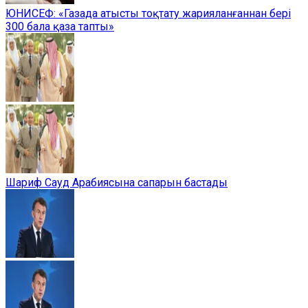
ЮНИСЕФ: «Газада атысты тоқтату жарияланғаннан бері
300 бала қаза тапты»
Шариф Сауд Арабиясына сапарын бастады