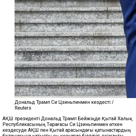
Дональд Трамп Си Цзиньпинмен кездесті /
Reuters
АҚШ президенті Дональд Трамп Бейжіңде Қытай Халық
Республикасының Төрағасы Си Цзиньпинмен өткен
кездесуде АҚШ пен Қытай арасындағы қатынастардың
болашағына қатысты оң көзқарас білдіріп, екіжақты