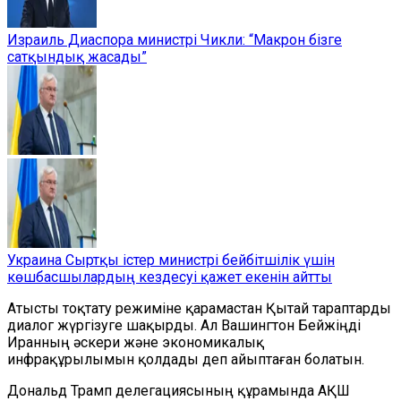
Израиль Диаспора министрі Чикли: “Макрон бізге
сатқындық жасады”
Украина Сыртқы істер министрі бейбітшілік үшін
көшбасшылардың кездесуі қажет екенін айтты
Атысты тоқтату режиміне қарамастан Қытай тараптарды
диалог жүргізуге шақырды. Ал Вашингтон Бейжіңді
Иранның әскери және экономикалық
инфрақұрылымын қолдады деп айыптаған болатын.
Дональд Трамп делегациясының құрамында АҚШ