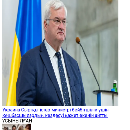
Украина Сыртқы істер министрі бейбітшілік үшін
көшбасшылардың кездесуі қажет екенін айтты
ҰСЫНЫЛҒАН