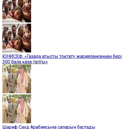
ЮНИСЕФ: «Газада атысты тоқтату жарияланғаннан бері
300 бала қаза тапты»
Шариф Сауд Арабиясына сапарын бастады