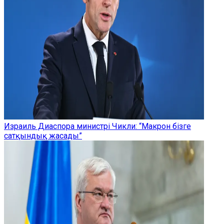
Израиль Диаспора министрі Чикли: “Макрон бізге
сатқындық жасады”