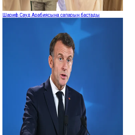
Шариф Сауд Арабиясына сапарын бастады