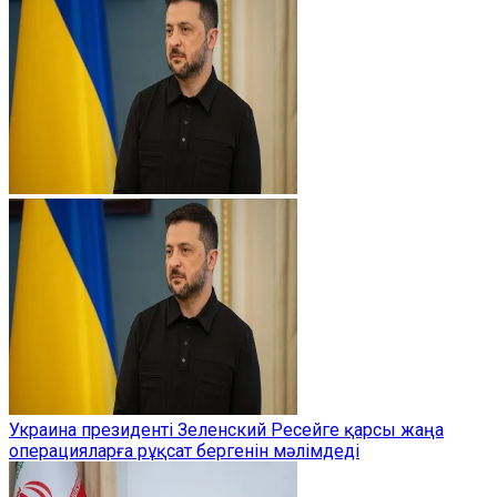
Украина президенті Зеленский Ресейге қарсы жаңа
операцияларға рұқсат бергенін мәлімдеді