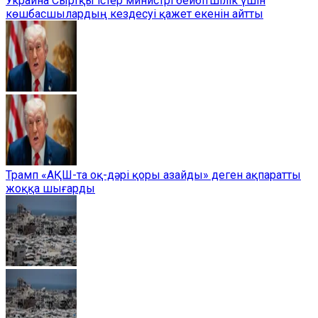
Украина Сыртқы істер министрі бейбітшілік үшін
көшбасшылардың кездесуі қажет екенін айтты
Трамп «АҚШ-та оқ-дәрі қоры азайды» деген ақпаратты
жоққа шығарды