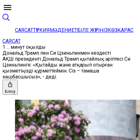
САЯСАТ
ТҮРКИЯ
МӘДЕНИЕТ
БІЛЕ ЖҮРІҢІЗ
КӨЗҚАРАС
САЯСАТ
1 ... минут оқылды
Дональд Трамп пен Си Цзиньпинмен кездесті
АҚШ президенті Дональд Трамп қытайлық әріптесі Си
Цзиньпинге: «Қытайды және атқарып отырған
қызметіңізді құрметтеймін. Сіз – тамаша
көшбасшысыз», - деді.
Бөлісу