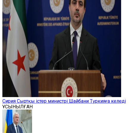
Сирия Сыртқы істер министрі Шайбани Түркияға келеді
ҰСЫНЫЛҒАН