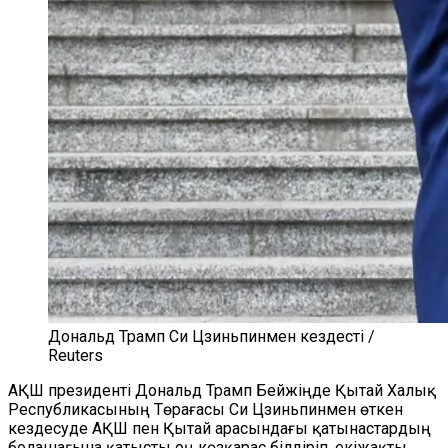
Дональд Трамп Си Цзиньпинмен кездесті /
Reuters
АҚШ президенті Дональд Трамп Бейжіңде Қытай Халық
Республикасының Төрағасы Си Цзиньпинмен өткен
кездесуде АҚШ пен Қытай арасындағы қатынастардың
болашағына қатысты оң көзқарас білдіріп, екіжақты