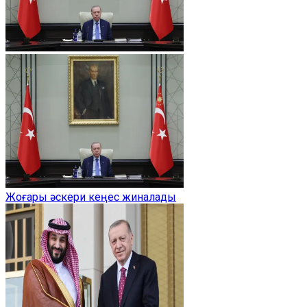
Жоғары әскери кеңес жиналады