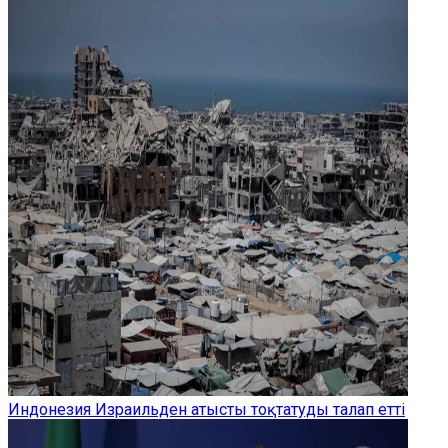
Индонезия Израильден атысты тоқтатуды талап етті