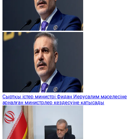
Сыртқы істер министрі Фидан Иерусалим мәселесіне
арналған министрлер кездесуіне қатысады