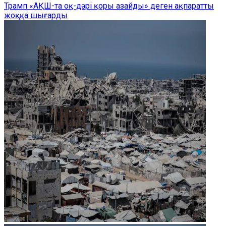
Трамп «АҚШ-та оқ-дәрі қоры азайды» деген ақпаратты
жоққа шығарды