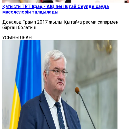
Қатысты
TRT Қазақ - АҚШ пен Қытай Сеулде сауда
мәселелерін талқылады
Дональд Трамп 2017 жылы Қытайға ресми сапармен
барған болатын.
ҰСЫНЫЛҒАН