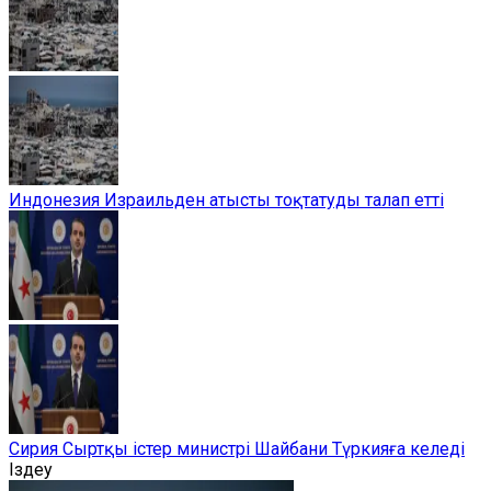
Индонезия Израильден атысты тоқтатуды талап етті
Сирия Сыртқы істер министрі Шайбани Түркияға келеді
Іздеу