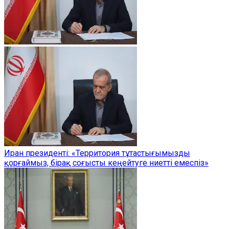
Иран президенті: «Территория тұтастығымызды
қорғаймыз, бірақ соғысты кеңейтуге ниетті емеспіз»