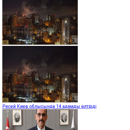
Ресей Киев облысында 14 адамды өлтірді