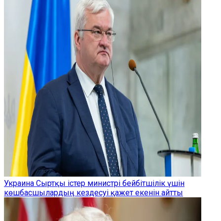
Украина Сыртқы істер министрі бейбітшілік үшін
көшбасшылардың кездесуі қажет екенін айтты