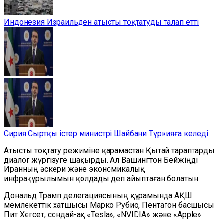
Индонезия Израильден атысты тоқтатуды талап етті
Сирия Сыртқы істер министрі Шайбани Түркияға келеді
Атысты тоқтату режиміне қарамастан Қытай тараптарды
диалог жүргізуге шақырды. Ал Вашингтон Бейжіңді
Иранның әскери және экономикалық
инфрақұрылымын қолдады деп айыптаған болатын.
Дональд Трамп делегациясының құрамында АҚШ
мемлекеттік хатшысы Марко Рубио, Пентагон басшысы
Пит Хегсет, сондай-ақ «Tesla», «NVIDIA» және «Apple»