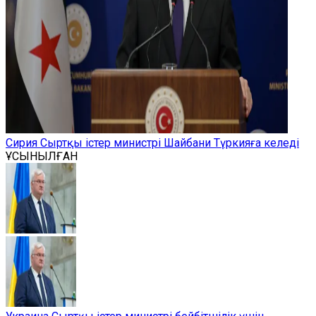
Сирия Сыртқы істер министрі Шайбани Түркияға келеді
ҰСЫНЫЛҒАН