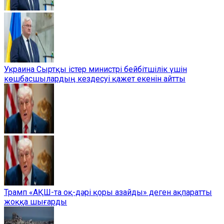
Украина Сыртқы істер министрі бейбітшілік үшін
көшбасшылардың кездесуі қажет екенін айтты
Трамп «АҚШ-та оқ-дәрі қоры азайды» деген ақпаратты
жоққа шығарды