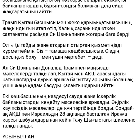
байланыстардың бұрын-соңды болмаған деңгейде
жақсаратынын айтты.
Трамп Қытай басшысымен жеке қарым-қатынасының
жақындығын атап өтіп, Халық сарайында өткен
салтанатты рәсімде Си Цзиньпинге жоғары баға берді.
Ол: «Қытайды және атқарып отырған қызметіңізді
құрметтеймін. Сіз – тамаша көшбасшысыз. Сіздің
досыңыз болу ̶ мен үшін мәртебе», – деді.
Ал Си Цзиньпин Дональд Трамппен маңызды
мәселелерді талқылап, Қытай мен АҚШ арасындағы
қатынастарды дұрыс арнаға бағыттау арқылы болашақ
үшін жаңа қадам басуды қалайтындарын айтты.
Екі көшбасшының кездесуі сауда және іскерлік
байланыстарды кеңейту мәселесіне арналды. Өңірлік
қауіпсіздік мәселелері де күн тәртібінде болды. Сондай-
ақ АҚШ пен Израильдің 28 ақпанда басталған Иранға
қарсы шабуылдарынан кейін Таяу Шығыстағы шиеленіс
талқыланды.
ҰСЫНЫЛҒАН