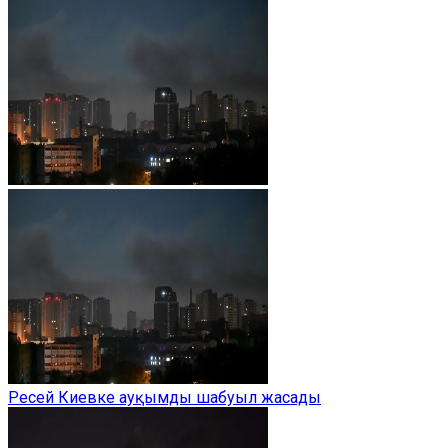
Ресей Киевке ауқымды шабуыл жасады