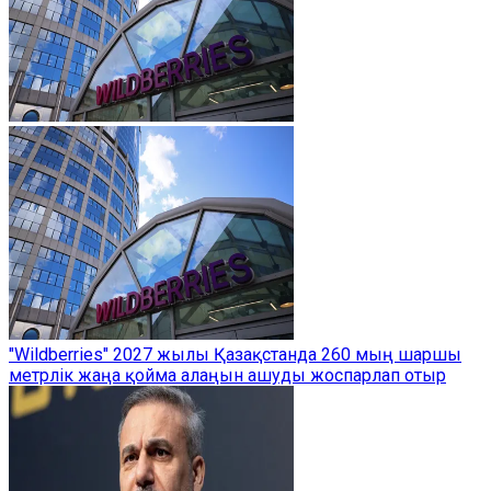
"Wildberries" 2027 жылы Қазақстанда 260 мың шаршы
метрлік жаңа қойма алаңын ашуды жоспарлап отыр