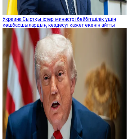
Украина Сыртқы істер министрі бейбітшілік үшін
көшбасшылардың кездесуі қажет екенін айтты