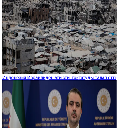
Индонезия Израильден атысты тоқтатуды талап етті