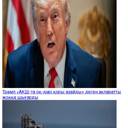
Трамп «АҚШ-та оқ-дәрі қоры азайды» деген ақпаратты
жоққа шығарды