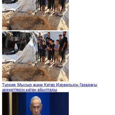
Түркия, Мысыр және Катар Израильдің Газадағы
әрекеттерін қатаң айыптады