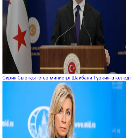
Сирия Сыртқы істер министрі Шайбани Түркияға келеді