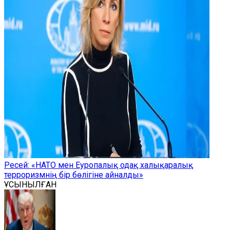
Ресей: «НАТО мен Еуропалық одақ халықаралық
терроризмнің бір бөлігіне айналды»
ҰСЫНЫЛҒАН