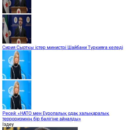
Сирия Сыртқы істер министрі Шайбани Түркияға келеді
Ресей: «НАТО мен Еуропалық одақ халықаралық
терроризмнің бір бөлігіне айналды»
Іздеу