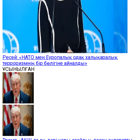
Ресей: «НАТО мен Еуропалық одақ халықаралық
терроризмнің бір бөлігіне айналды»
ҰСЫНЫЛҒАН