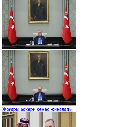
Жоғары әскери кеңес жиналады