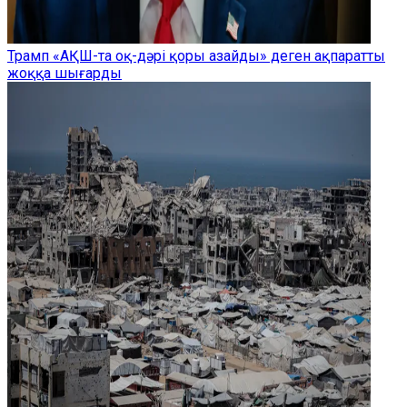
Трамп «АҚШ-та оқ-дәрі қоры азайды» деген ақпаратты
жоққа шығарды