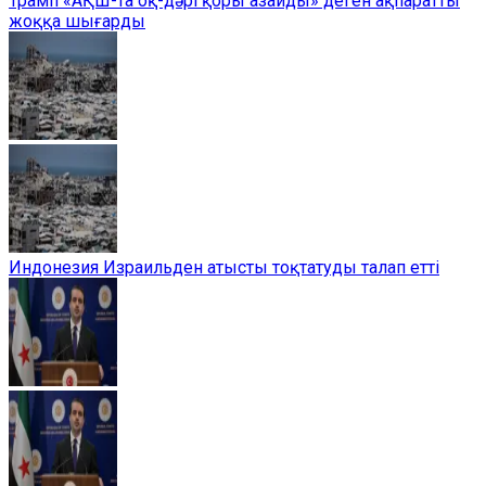
Трамп «АҚШ-та оқ-дәрі қоры азайды» деген ақпаратты
жоққа шығарды
Индонезия Израильден атысты тоқтатуды талап етті