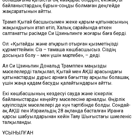
байланыстардың бұрын-соңды болмаған деңгейде
жақсаратынын айтты.
Трамп Қытай басшысымен жеке қарым-қатынасының
жақындығын атап өтіп, Халық сарайында өткен
салтанатты рәсімде Си Цзиньпинге жоғары баға берді.
Ол: «Қытайды және атқарып отырған қызметіңізді
құрметтеймін. Сіз – тамаша көшбасшысыз. Сіздің
досыңыз болу ̶ мен үшін мәртебе», – деді.
Ал Си Цзиньпин Дональд Трамппен маңызды
мәселелерді талқылап, Қытай мен АҚШ арасындағы
қатынастарды дұрыс арнаға бағыттау арқылы болашақ
үшін жаңа қадам басуды қалайтындарын айтты.
Екі көшбасшының кездесуі сауда және іскерлік
байланыстарды кеңейту мәселесіне арналды. Өңірлік
қауіпсіздік мәселелері де күн тәртібінде болды. Сондай-
ақ АҚШ пен Израильдің 28 ақпанда басталған Иранға
қарсы шабуылдарынан кейін Таяу Шығыстағы шиеленіс
талқыланды.
ҰСЫНЫЛҒАН