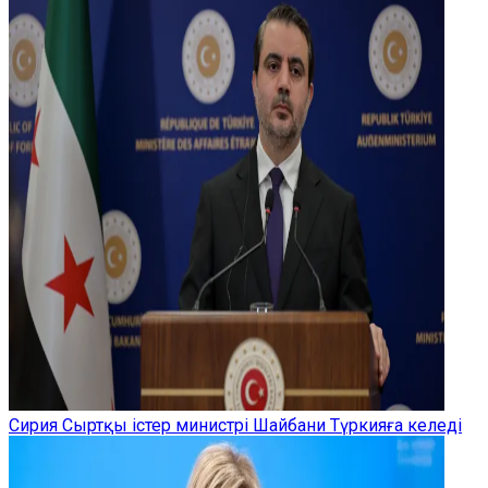
Сирия Сыртқы істер министрі Шайбани Түркияға келеді