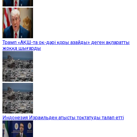
Трамп «АҚШ-та оқ-дәрі қоры азайды» деген ақпаратты
жоққа шығарды
Индонезия Израильден атысты тоқтатуды талап етті