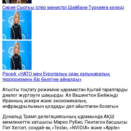
Сирия Сыртқы істер министрі Шайбани Түркияға келеді
Ресей: «НАТО мен Еуропалық одақ халықаралық
терроризмнің бір бөлігіне айналды»
Атысты тоқтату режиміне қарамастан Қытай тараптарды
диалог жүргізуге шақырды. Ал Вашингтон Бейжіңді
Иранның әскери және экономикалық
инфрақұрылымын қолдады деп айыптаған болатын.
Дональд Трамп делегациясының құрамында АҚШ
мемлекеттік хатшысы Марко Рубио, Пентагон басшысы
Пит Хегсет, сондай-ақ «Tesla», «NVIDIA» және «Apple»