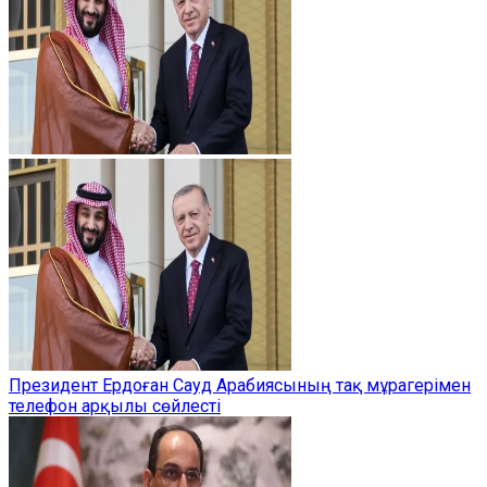
Президент Ердоған Сауд Арабиясының тақ мұрагерімен
телефон арқылы сөйлесті