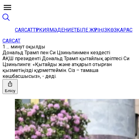
САЯСАТ
ТҮРКИЯ
МӘДЕНИЕТ
БІЛЕ ЖҮРІҢІЗ
КӨЗҚАРАС
САЯСАТ
1 ... минут оқылды
Дональд Трамп пен Си Цзиньпинмен кездесті
АҚШ президенті Дональд Трамп қытайлық әріптесі Си
Цзиньпинге: «Қытайды және атқарып отырған
қызметіңізді құрметтеймін. Сіз – тамаша
көшбасшысыз», - деді.
Бөлісу