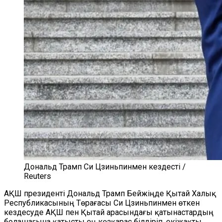
Дональд Трамп Си Цзиньпинмен кездесті /
Reuters
АҚШ президенті Дональд Трамп Бейжіңде Қытай Халық
Республикасының Төрағасы Си Цзиньпинмен өткен
кездесуде АҚШ пен Қытай арасындағы қатынастардың
болашағына қатысты оң көзқарас білдіріп, екіжақты