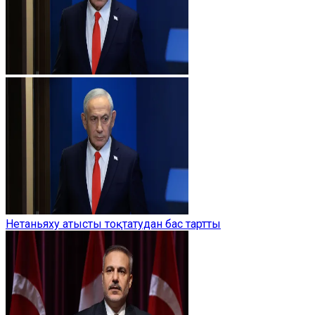
Нетаньяху атысты тоқтатудан бас тартты