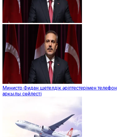
Министр Фидан шетелдік әріптестерімен телефон
арқылы сөйлесті