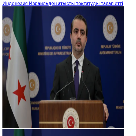
Индонезия Израильден атысты тоқтатуды талап етті