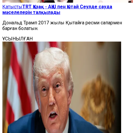
Қатысты
TRT Қазақ - АҚШ пен Қытай Сеулде сауда
мәселелерін талқылады
Дональд Трамп 2017 жылы Қытайға ресми сапармен
барған болатын.
ҰСЫНЫЛҒАН