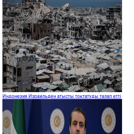
Индонезия Израильден атысты тоқтатуды талап етті