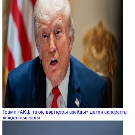
Трамп «АҚШ-та оқ-дәрі қоры азайды» деген ақпаратты
жоққа шығарды