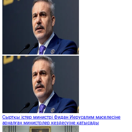
Сыртқы істер министрі Фидан Иерусалим мәселесіне
арналған министрлер кездесуіне қатысады