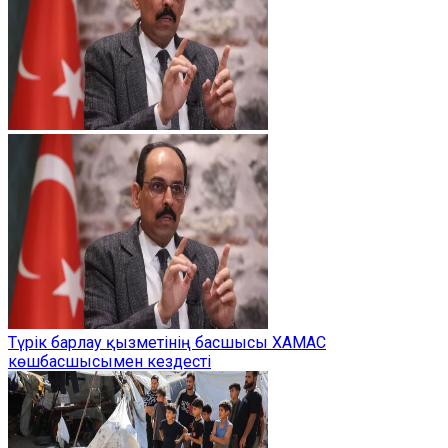
Түрік барлау қызметінің басшысы ХАМАС
көшбасшысымен кездесті