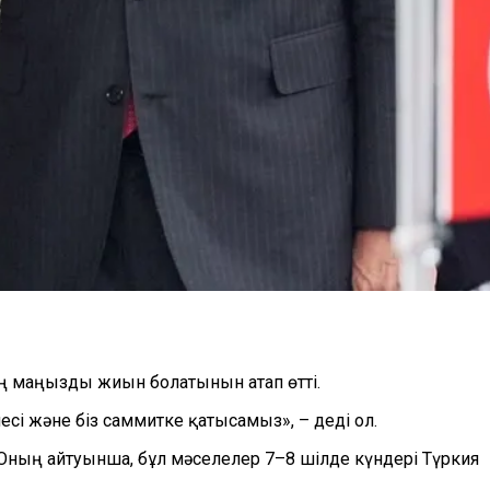
ең маңызды жиын болатынын атап өтті.
сі және біз саммитке қатысамыз», – деді ол.
 Оның айтуынша, бұл мәселелер 7–8 шілде күндері Түркия