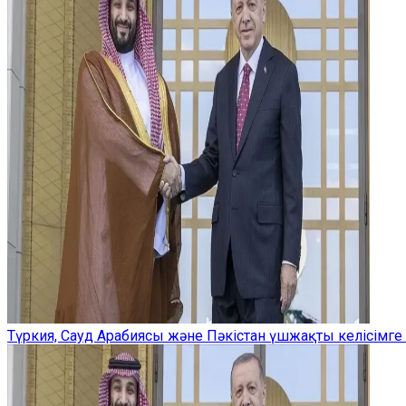
Түркия, Сауд Арабиясы және Пәкістан үшжақты келісімге