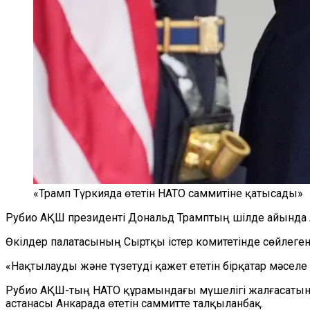
«Трамп Түркияда өтетін НАТО саммитіне қатысады»
Рубио АҚШ президенті Дональд Трамптың шілде айында 
Өкілдер палатасының Сыртқы істер комитетінде сөйлеге
«Нақтылауды және түзетуді қажет ететін бірқатар мәселе
Рубио АҚШ-тың НАТО құрамындағы мүшелігі жалғасатынын 
астанасы Анкарада өтетін саммитте талқыланбақ.