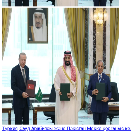
Түркия, Сауд Арабиясы және Пәкістан Мекке қорғаныс ке