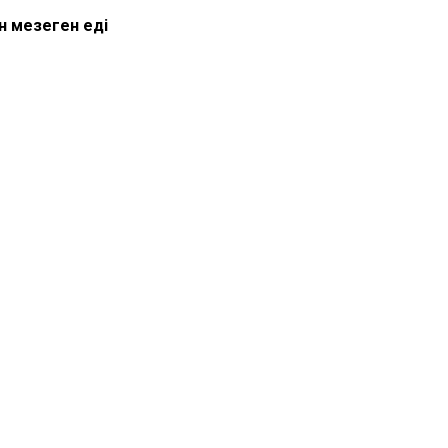
 меңзеген еді