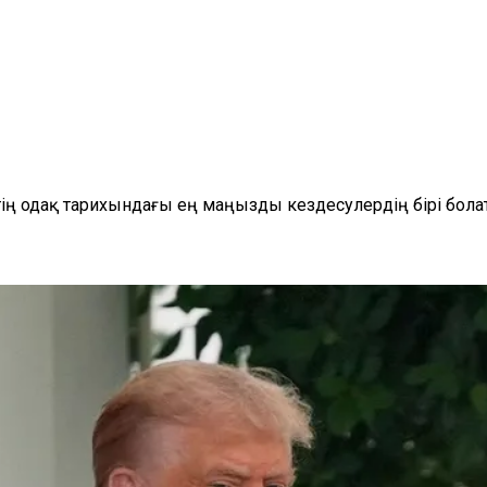
ң одақ тарихындағы ең маңызды кездесулердің бірі бола