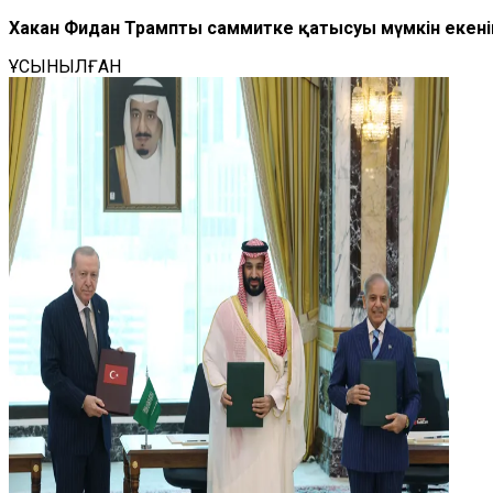
Хакан Фидан Трамптың саммитке қатысуы мүмкін екенін
ҰСЫНЫЛҒАН