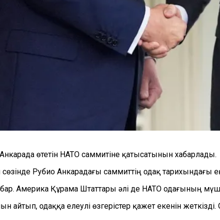
Анкарада өтетін НАТО саммитіне қатысатынын хабарлады.
н сөзінде Рубио Анкарадағы саммиттің одақ тарихындағы 
 бар. Америка Құрама Штаттары әлі де НАТО одағының мүше
айтып, одаққа елеулі өзгерістер қажет екенін жеткізді.