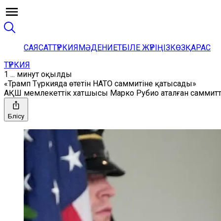
САЯСАТ
ТҮРКИЯ
МӘДЕНИЕТ
БІЛЕ ЖҮРІҢІЗ
КӨЗҚАРАС
ТҮРКИЯ
1 ... минут оқылды
«Трамп Түркияда өтетін НАТО саммитіне қатысады»
АҚШ мемлекеттік хатшысы Марко Рубио аталған саммитті
Бөлісу