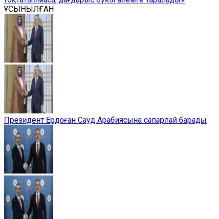
ҰСЫНЫЛҒАН
Президент Ердоған Сауд Арабиясына сапарлай барады