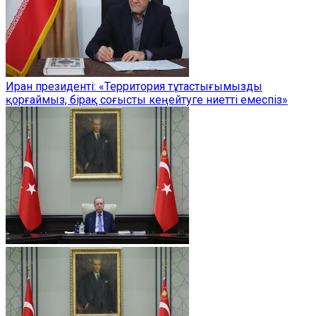
Иран президенті: «Территория тұтастығымызды
қорғаймыз, бірақ соғысты кеңейтуге ниетті емеспіз»