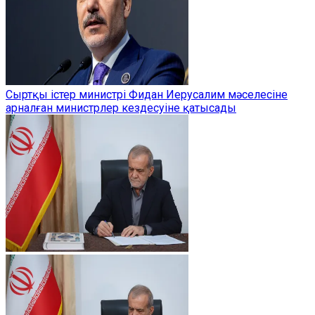
Сыртқы істер министрі Фидан Иерусалим мәселесіне
арналған министрлер кездесуіне қатысады