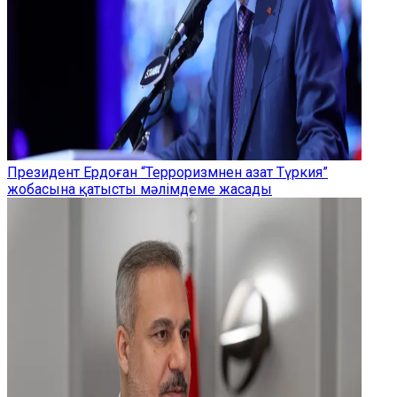
Президент Ердоған “Терроризмнен азат Түркия”
жобасына қатысты мәлімдеме жасады