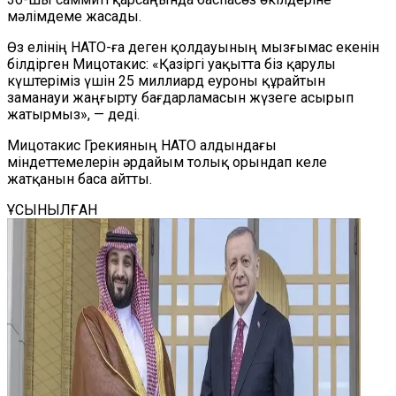
мәлімдеме жасады.
Өз елінің НАТО-ға деген қолдауының мызғымас екенін
білдірген Мицотакис: «Қазіргі уақытта біз қарулы
күштеріміз үшін 25 миллиард еуроны құрайтын
заманауи жаңғырту бағдарламасын жүзеге асырып
жатырмыз», — деді.
Мицотакис Грекияның НАТО алдындағы
міндеттемелерін әрдайым толық орындап келе
жатқанын баса айтты.
ҰСЫНЫЛҒАН