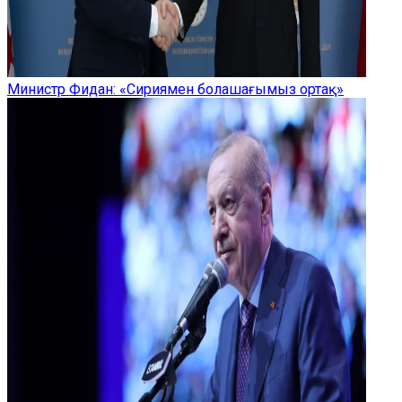
Министр Фидан: «Сириямен болашағымыз ортақ»