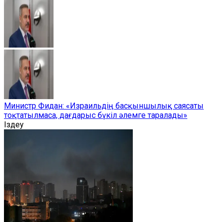
Министр Фидан: «Израильдің басқыншылық саясаты
тоқтатылмаса, дағдарыс бүкіл әлемге таралады»
Іздеу