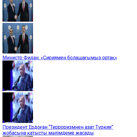
Министр Фидан: «Сириямен болашағымыз ортақ»
Президент Ердоған “Терроризмнен азат Түркия”
жобасына қатысты мәлімдеме жасады