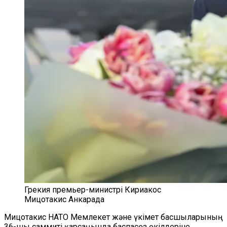
Грекия премьер-министрі Кириакос
Мицотакис Анкарада
Мицотакис НАТО Мемлекет және үкімет басшыларының
36-шы саммиті қарсаңында баспасөз өкілдеріне