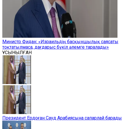
Министр Фидан: «Израильдің басқыншылық саясаты
тоқтатылмаса, дағдарыс бүкіл әлемге таралады»
ҰСЫНЫЛҒАН
Президент Ердоған Сауд Арабиясына сапарлай барады