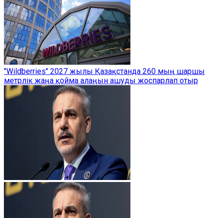
"Wildberries" 2027 жылы Қазақстанда 260 мың шаршы
метрлік жаңа қойма алаңын ашуды жоспарлап отыр