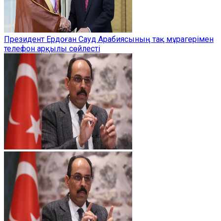
Президент Ердоған Сауд Арабиясының тақ мұрагерімен
телефон арқылы сөйлесті