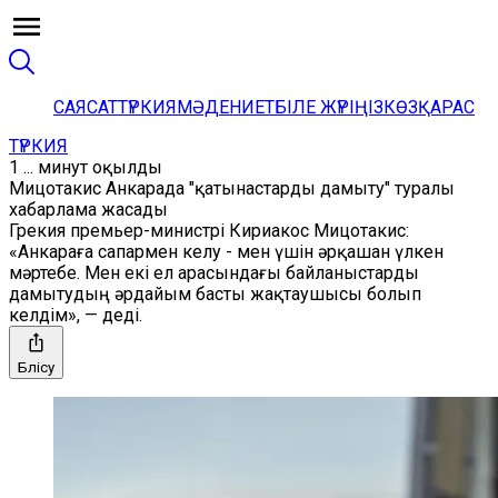
САЯСАТ
ТҮРКИЯ
МӘДЕНИЕТ
БІЛЕ ЖҮРІҢІЗ
КӨЗҚАРАС
ТҮРКИЯ
1 ... минут оқылды
Мицотакис Анкарада "қатынастарды дамыту" туралы
хабарлама жасады
Грекия премьер-министрі Кириакос Мицотакис:
«Анкараға сапармен келу - мен үшін әрқашан үлкен
мәртебе. Мен екі ел арасындағы байланыстарды
дамытудың әрдайым басты жақтаушысы болып
келдім», — деді.
Бөлісу