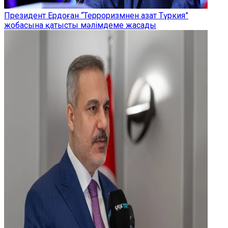
Президент Ердоған “Терроризмнен азат Түркия”
жобасына қатысты мәлімдеме жасады