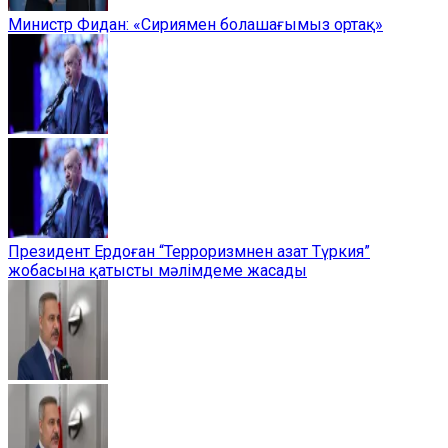
Министр Фидан: «Сириямен болашағымыз ортақ»
Президент Ердоған “Терроризмнен азат Түркия”
жобасына қатысты мәлімдеме жасады