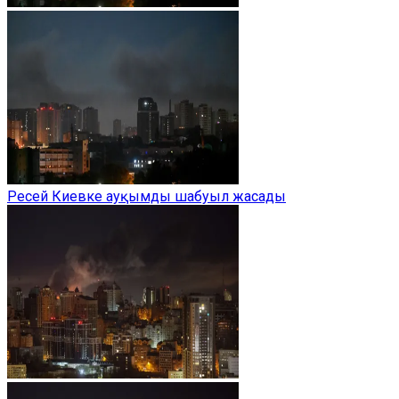
Ресей Киевке ауқымды шабуыл жасады