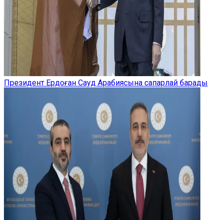
Президент Ердоған Сауд Арабиясына сапарлай барады