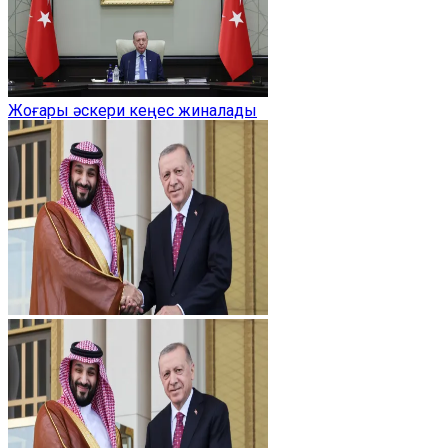
Жоғары әскери кеңес жиналады