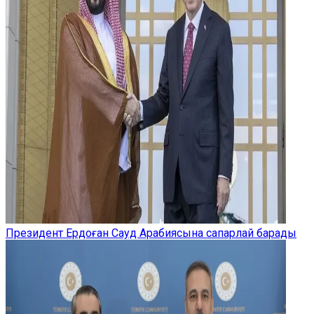
Президент Ердоған Сауд Арабиясына сапарлай барады