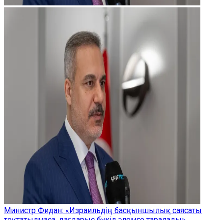
Министр Фидан: «Израильдің басқыншылық саясаты
тоқтатылмаса, дағдарыс бүкіл әлемге таралады»