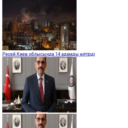
Ресей Киев облысында 14 адамды өлтірді