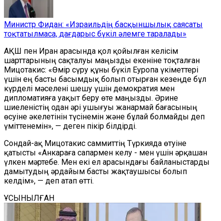
Министр Фидан: «Израильдің басқыншылық саясаты
тоқтатылмаса, дағдарыс бүкіл әлемге таралады»
АҚШ пен Иран арасында қол қойылған келісім
шарттарының сақталуы маңызды екеніне тоқталған
Мицотакис: «Өмір сүру құны бүкіл Еуропа үкіметтері
үшін ең басты басымдық болып отырған кезеңде бұл
күрделі мәселені шешу үшін демократия мен
дипломатияға уақыт беру өте маңызды. Әрине
шиеленістің одан әрі ушығуы жанармай бағасының
өсуіне әкелетінін түсінемін және бұлай болмайды деп
үміттенемін», — деген пікір білдірді.
Сондай-ақ Мицотакис саммиттің Түркияда өтуіне
қатысты «Анкараға сапармен келу - мен үшін әрқашан
үлкен мәртебе. Мен екі ел арасындағы байланыстарды
дамытудың әрдайым басты жақтаушысы болып
келдім», — деп атап өтті.
ҰСЫНЫЛҒАН