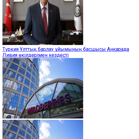
Түркия Ұлттық барлау ұйымының басшысы Анкарада
Ливия өкілдерімен кездесті