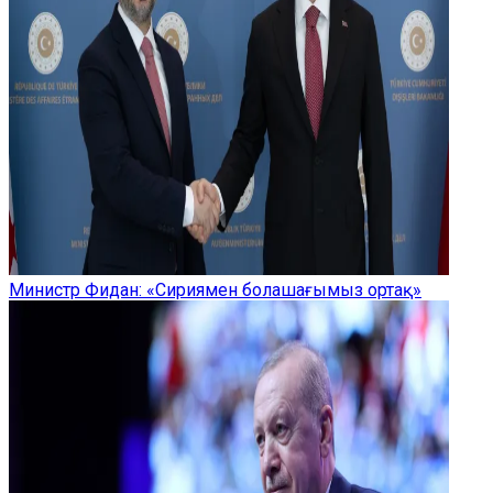
Министр Фидан: «Сириямен болашағымыз ортақ»