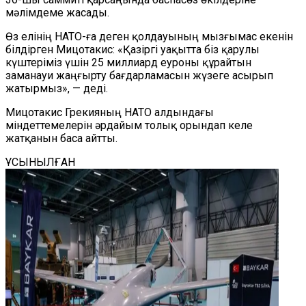
мәлімдеме жасады.
Өз елінің НАТО-ға деген қолдауының мызғымас екенін
білдірген Мицотакис: «Қазіргі уақытта біз қарулы
күштеріміз үшін 25 миллиард еуроны құрайтын
заманауи жаңғырту бағдарламасын жүзеге асырып
жатырмыз», — деді.
Мицотакис Грекияның НАТО алдындағы
міндеттемелерін әрдайым толық орындап келе
жатқанын баса айтты.
ҰСЫНЫЛҒАН