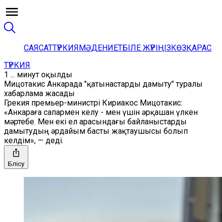
САЯСАТ
ТҮРКИЯ
МӘДЕНИЕТ
БІЛЕ ЖҮРІҢІЗ
КӨЗҚАРАС
ТҮРКИЯ
1 ... минут оқылды
Мицотакис Анкарада "қатынастарды дамыту" туралы
хабарлама жасады
Грекия премьер-министрі Кириакос Мицотакис:
«Анкараға сапармен келу - мен үшін әрқашан үлкен
мәртебе. Мен екі ел арасындағы байланыстарды
дамытудың әрдайым басты жақтаушысы болып
келдім», — деді.
Бөлісу