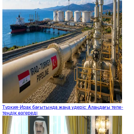
Түркия-Ирак бағытында жаңа үдеріс: Алаңдағы тепе-
теңдік өзгереді