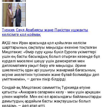
Түркия, Сауд Арабиясы және Пәкістан үшжақты
келісімге қол қоймақ
АҚШ пен Иран арасында қол қойылған келісім
шарттарының сақталуы маңызды екеніне тоқталған
Мицотакис: «Өмір сүру құны бүкіл Еуропа үкіметтері
үшін ең басты басымдық болып отырған кезеңде бұл
күрделі мәселені шешу үшін демократия мен
дипломатияға уақыт беру өте маңызды. Әрине
шиеленістің одан әрі ушығуы жанармай бағасының
өсуіне әкелетінін түсінемін және бұлай болмайды деп
үміттенемін», — деген пікір білдірді.
Сондай-ақ Мицотакис саммиттің Түркияда өтуіне
қатысты «Анкараға сапармен келу - мен үшін әрқашан
үлкен мәртебе. Мен екі ел арасындағы байланыстарды
дамытудың әрдайым басты жақтаушысы болып
келдім», — деп атап өтті.