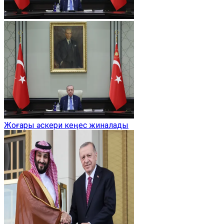
Жоғары әскери кеңес жиналады