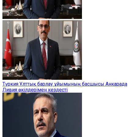
Түркия Ұлттық барлау ұйымының басшысы Анкарада
Ливия өкілдерімен кездесті