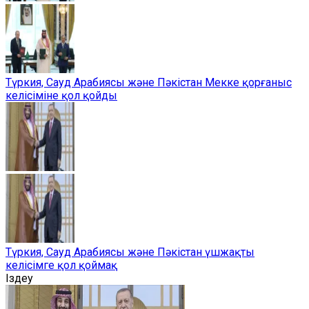
Түркия, Сауд Арабиясы және Пәкістан Мекке қорғаныс
келісіміне қол қойды
Түркия, Сауд Арабиясы және Пәкістан үшжақты
келісімге қол қоймақ
Іздеу