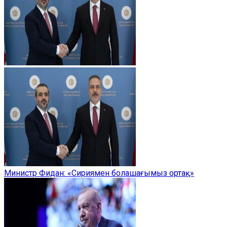
Министр Фидан: «Сириямен болашағымыз ортақ»