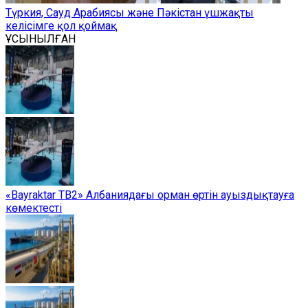
Түркия, Сауд Арабиясы және Пәкістан үшжақты
келісімге қол қоймақ
ҰСЫНЫЛҒАН
«Bayraktar TB2» Албаниядағы орман өртін ауыздықтауға
көмектесті