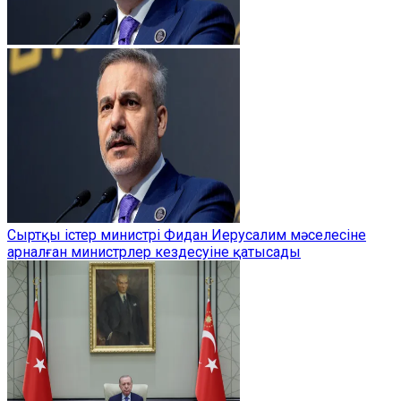
Сыртқы істер министрі Фидан Иерусалим мәселесіне
арналған министрлер кездесуіне қатысады