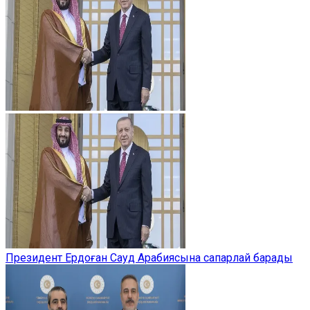
Президент Ердоған Сауд Арабиясына сапарлай барады