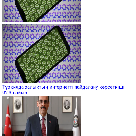
Түркияда халықтың интернетті пайдалану көрсеткіші ̶
92,3 пайыз