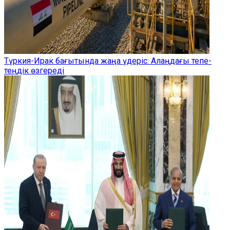
Түркия-Ирак бағытында жаңа үдеріс: Алаңдағы тепе-
теңдік өзгереді