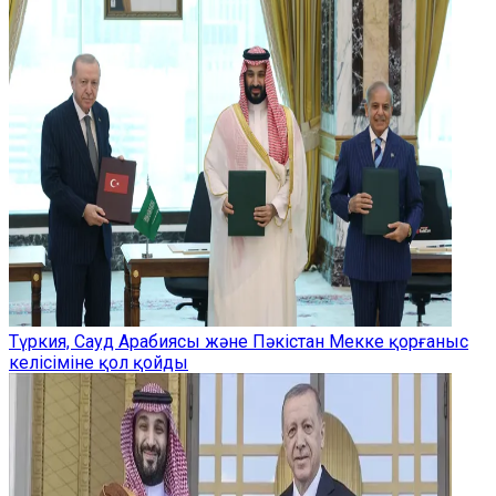
Түркия, Сауд Арабиясы және Пәкістан Мекке қорғаныс
келісіміне қол қойды