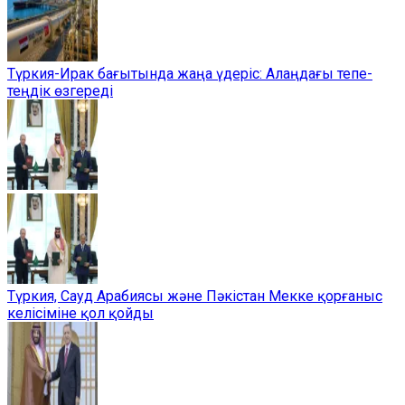
Түркия-Ирак бағытында жаңа үдеріс: Алаңдағы тепе-
теңдік өзгереді
Түркия, Сауд Арабиясы және Пәкістан Мекке қорғаныс
келісіміне қол қойды