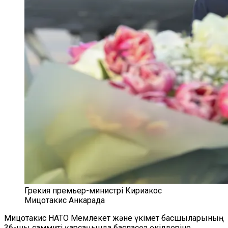
Грекия премьер-министрі Кириакос
Мицотакис Анкарада
Мицотакис НАТО Мемлекет және үкімет басшыларының
36-шы саммиті қарсаңында баспасөз өкілдеріне