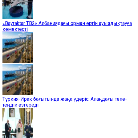
«Bayraktar TB2» Албаниядағы орман өртін ауыздықтауға
көмектесті
Түркия-Ирак бағытында жаңа үдеріс: Алаңдағы тепе-
теңдік өзгереді