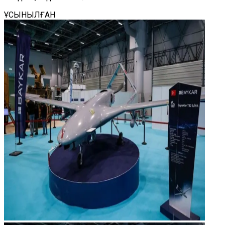
ҰСЫНЫЛҒАН