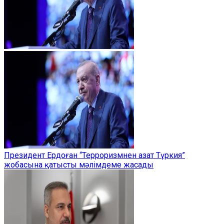
Президент Ердоған “Терроризмнен азат Түркия”
жобасына қатысты мәлімдеме жасады