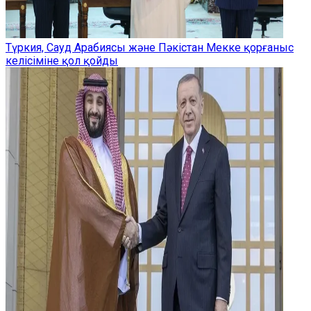
Түркия, Сауд Арабиясы және Пәкістан Мекке қорғаныс
келісіміне қол қойды