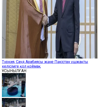
Түркия, Сауд Арабиясы және Пәкістан үшжақты
келісімге қол қоймақ
ҰСЫНЫЛҒАН