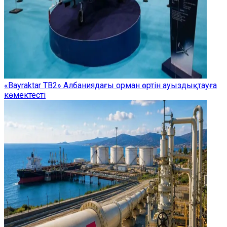
«Bayraktar TB2» Албаниядағы орман өртін ауыздықтауға
көмектесті