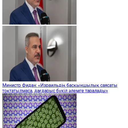
Министр Фидан: «Израильдің басқыншылық саясаты
тоқтатылмаса, дағдарыс бүкіл әлемге таралады»