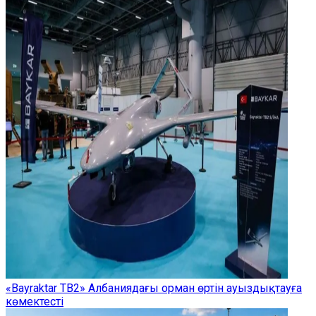
«Bayraktar TB2» Албаниядағы орман өртін ауыздықтауға
көмектесті