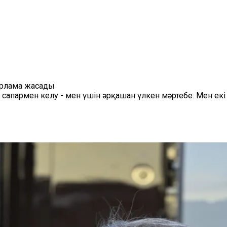
арлама жасады
а сапармен келу - мен үшін әрқашан үлкен мәртебе. Мен 