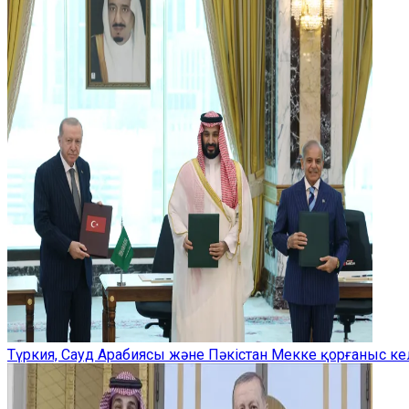
Түркия, Сауд Арабиясы және Пәкістан Мекке қорғаныс ке