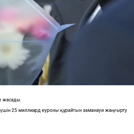
е жасады.
із үшін 25 миллиард еуроны құрайтын заманауи жаңғырту