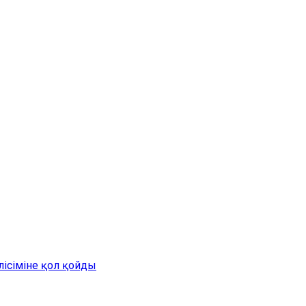
лісіміне қол қойды