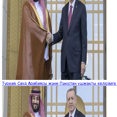
Түркия, Сауд Арабиясы және Пәкістан үшжақты келісімге