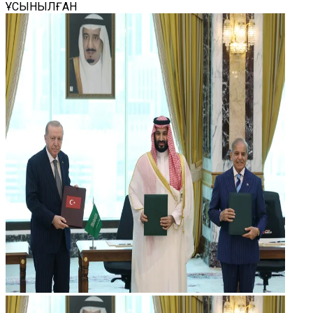
ҰСЫНЫЛҒАН