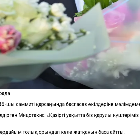
рада
6-шы саммиті қарсаңында баспасөз өкілдеріне мәлімдем
лдірген Мицотакис: «Қазіргі уақытта біз қарулы күштерім
әрдайым толық орындап келе жатқанын баса айтты.