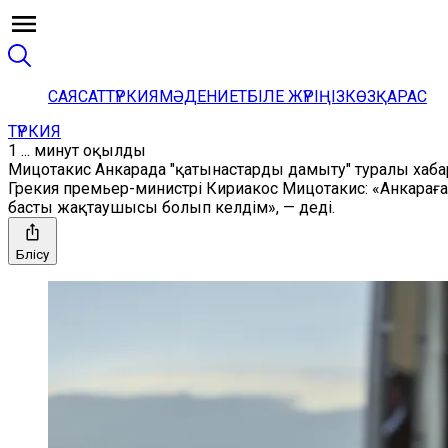
САЯСАТ
ТҮРКИЯ
МӘДЕНИЕТ
БІЛЕ ЖҮРІҢІЗ
КӨЗҚАРАС
ТҮРКИЯ
1 ... минут оқылды
Мицотакис Анкарада "қатынастарды дамыту" туралы хаб
Грекия премьер-министрі Кириакос Мицотакис: «Анкарағ
басты жақтаушысы болып келдім», — деді.
Бөлісу