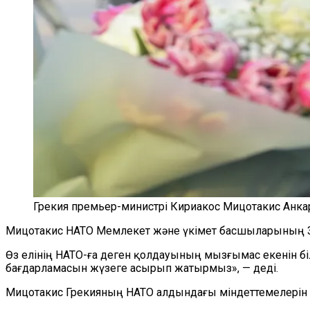
Грекия премьер-министрі Кириакос Мицотакис Анка
Мицотакис НАТО Мемлекет және үкімет басшыларының 3
Өз елінің НАТО-ға деген қолдауының мызғымас екенін бі
бағдарламасын жүзеге асырып жатырмыз», — деді.
Мицотакис Грекияның НАТО алдындағы міндеттемелерін 