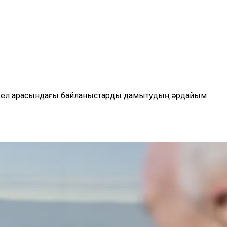
екі ел арасындағы байланыстарды дамытудың әрдайым