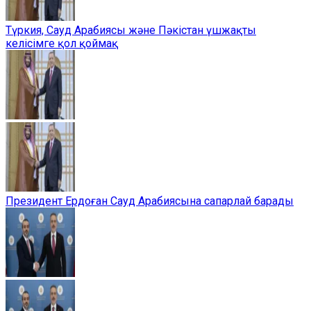
Түркия, Сауд Арабиясы және Пәкістан үшжақты
келісімге қол қоймақ
Президент Ердоған Сауд Арабиясына сапарлай барады