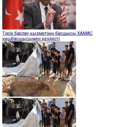
Түрік барлау қызметінің басшысы ХАМАС
көшбасшысымен кездесті