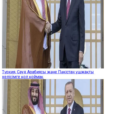
Түркия, Сауд Арабиясы және Пәкістан үшжақты
келісімге қол қоймақ