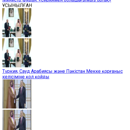
ҰСЫНЫЛҒАН
Түркия, Сауд Арабиясы және Пәкістан Мекке қорғаныс
келісіміне қол қойды