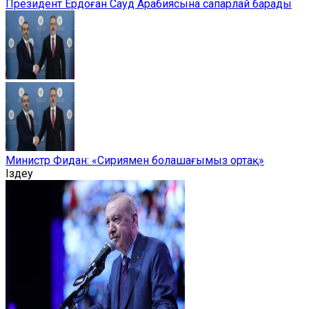
Президент Ердоған Сауд Арабиясына сапарлай барады
Министр Фидан: «Сириямен болашағымыз ортақ»
Іздеу