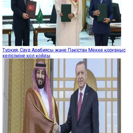
Түркия, Сауд Арабиясы және Пәкістан Мекке қорғаныс
келісіміне қол қойды