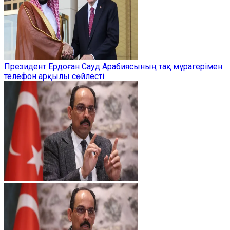
Президент Ердоған Сауд Арабиясының тақ мұрагерімен
телефон арқылы сөйлесті