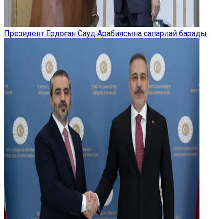
Президент Ердоған Сауд Арабиясына сапарлай барады