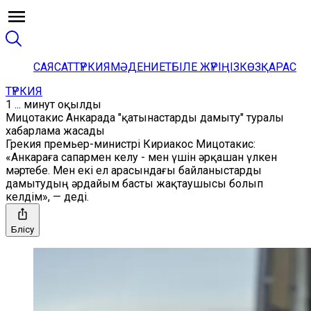
САЯСАТ
ТҮРКИЯ
МӘДЕНИЕТ
БІЛЕ ЖҮРІҢІЗ
КӨЗҚАРАС
ТҮРКИЯ
1 ... минут оқылды
Мицотакис Анкарада "қатынастарды дамыту" туралы
хабарлама жасады
Грекия премьер-министрі Кириакос Мицотакис:
«Анкараға сапармен келу - мен үшін әрқашан үлкен
мәртебе. Мен екі ел арасындағы байланыстарды
дамытудың әрдайым басты жақтаушысы болып
келдім», — деді.
Бөлісу