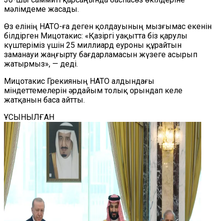
мәлімдеме жасады.
Өз елінің НАТО-ға деген қолдауының мызғымас екенін
білдірген Мицотакис: «Қазіргі уақытта біз қарулы
күштеріміз үшін 25 миллиард еуроны құрайтын
заманауи жаңғырту бағдарламасын жүзеге асырып
жатырмыз», — деді.
Мицотакис Грекияның НАТО алдындағы
міндеттемелерін әрдайым толық орындап келе
жатқанын баса айтты.
ҰСЫНЫЛҒАН