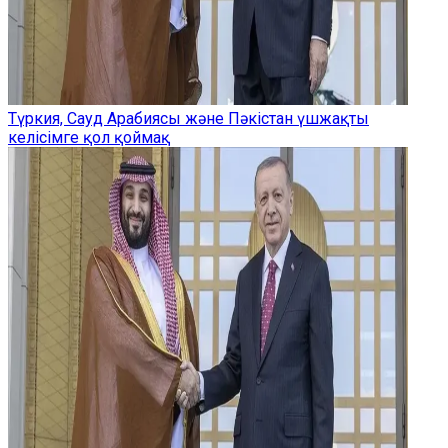
Түркия, Сауд Арабиясы және Пәкістан үшжақты
келісімге қол қоймақ