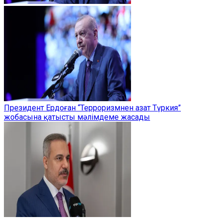
Президент Ердоған “Терроризмнен азат Түркия”
жобасына қатысты мәлімдеме жасады