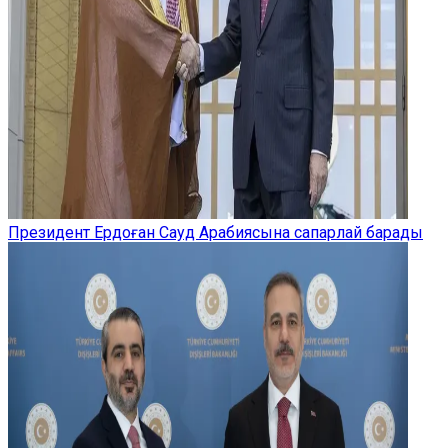
Президент Ердоған Сауд Арабиясына сапарлай барады