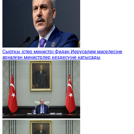
Сыртқы істер министрі Фидан Иерусалим мәселесіне
арналған министрлер кездесуіне қатысады