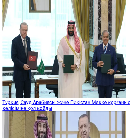
Түркия, Сауд Арабиясы және Пәкістан Мекке қорғаныс
келісіміне қол қойды