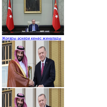
Жоғары әскери кеңес жиналады