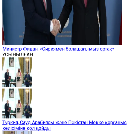
Министр Фидан: «Сириямен болашағымыз ортақ»
ҰСЫНЫЛҒАН
Түркия, Сауд Арабиясы және Пәкістан Мекке қорғаныс
келісіміне қол қойды