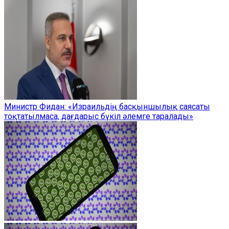
Министр Фидан: «Израильдің басқыншылық саясаты
тоқтатылмаса, дағдарыс бүкіл әлемге таралады»