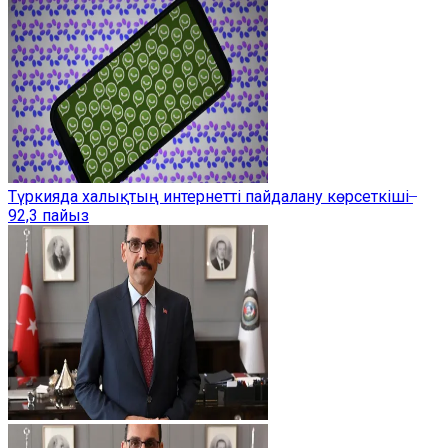
Түркияда халықтың интернетті пайдалану көрсеткіші ̶
92,3 пайыз