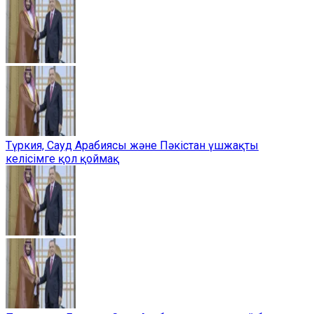
Түркия, Сауд Арабиясы және Пәкістан үшжақты
келісімге қол қоймақ