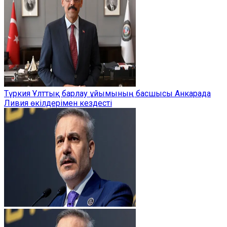
Түркия Ұлттық барлау ұйымының басшысы Анкарада
Ливия өкілдерімен кездесті