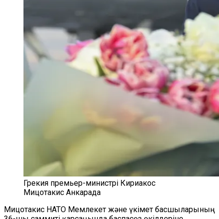
Грекия премьер-министрі Кириакос
Мицотакис Анкарада
Мицотакис НАТО Мемлекет және үкімет басшыларының
36-шы саммиті қарсаңында баспасөз өкілдеріне