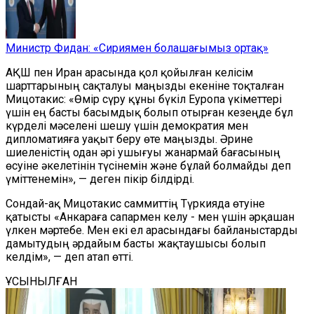
Министр Фидан: «Сириямен болашағымыз ортақ»
АҚШ пен Иран арасында қол қойылған келісім
шарттарының сақталуы маңызды екеніне тоқталған
Мицотакис: «Өмір сүру құны бүкіл Еуропа үкіметтері
үшін ең басты басымдық болып отырған кезеңде бұл
күрделі мәселені шешу үшін демократия мен
дипломатияға уақыт беру өте маңызды. Әрине
шиеленістің одан әрі ушығуы жанармай бағасының
өсуіне әкелетінін түсінемін және бұлай болмайды деп
үміттенемін», — деген пікір білдірді.
Сондай-ақ Мицотакис саммиттің Түркияда өтуіне
қатысты «Анкараға сапармен келу - мен үшін әрқашан
үлкен мәртебе. Мен екі ел арасындағы байланыстарды
дамытудың әрдайым басты жақтаушысы болып
келдім», — деп атап өтті.
ҰСЫНЫЛҒАН