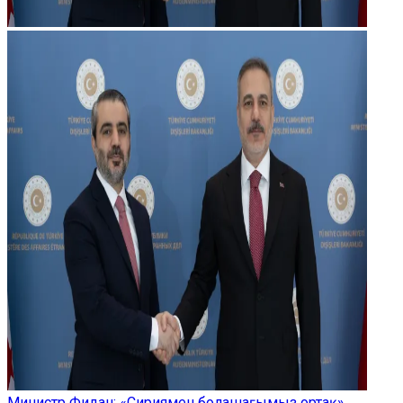
Министр Фидан: «Сириямен болашағымыз ортақ»