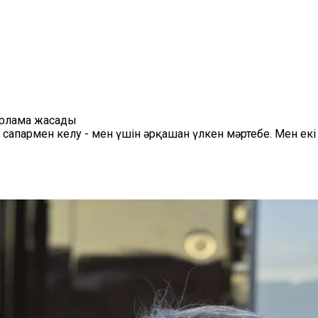
арлама жасады
а сапармен келу - мен үшін әрқашан үлкен мәртебе. Мен 