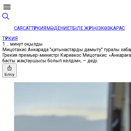
САЯСАТ
ТҮРКИЯ
МӘДЕНИЕТ
БІЛЕ ЖҮРІҢІЗ
КӨЗҚАРАС
ТҮРКИЯ
1 ... минут оқылды
Мицотакис Анкарада "қатынастарды дамыту" туралы хаб
Грекия премьер-министрі Кириакос Мицотакис: «Анкарағ
басты жақтаушысы болып келдім», — деді.
Бөлісу