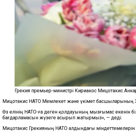
Грекия премьер-министрі Кириакос Мицотакис Анка
Мицотакис НАТО Мемлекет және үкімет басшыларының 3
Өз елінің НАТО-ға деген қолдауының мызғымас екенін бі
бағдарламасын жүзеге асырып жатырмыз», — деді.
Мицотакис Грекияның НАТО алдындағы міндеттемелерін 