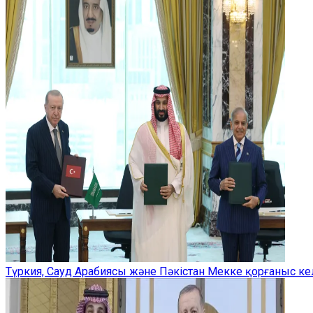
Түркия, Сауд Арабиясы және Пәкістан Мекке қорғаныс ке