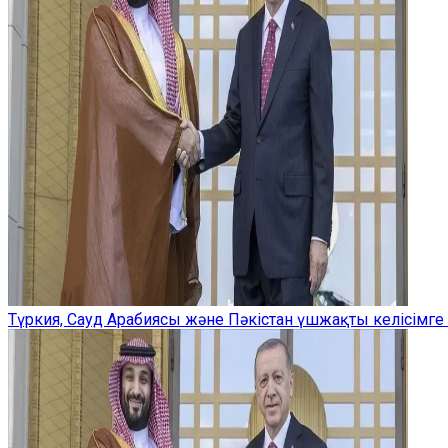
Түркия, Сауд Арабиясы және Пәкістан үшжақты келісімге