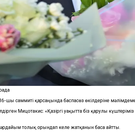
рада
6-шы саммиті қарсаңында баспасөз өкілдеріне мәлімдем
лдірген Мицотакис: «Қазіргі уақытта біз қарулы күштерім
әрдайым толық орындап келе жатқанын баса айтты.