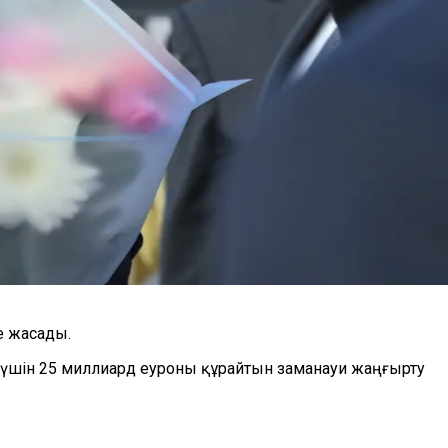
е жасады.
із үшін 25 миллиард еуроны құрайтын заманауи жаңғырту