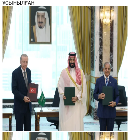
ҰСЫНЫЛҒАН