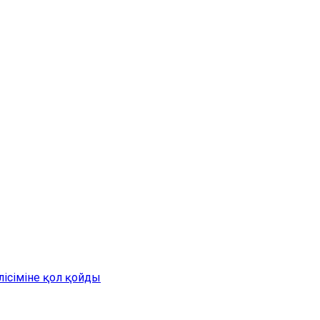
лісіміне қол қойды