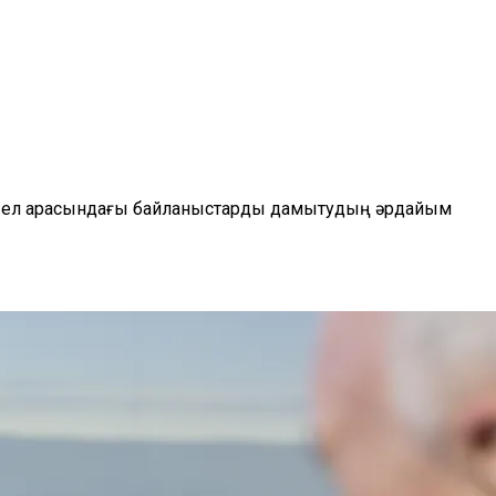
екі ел арасындағы байланыстарды дамытудың әрдайым