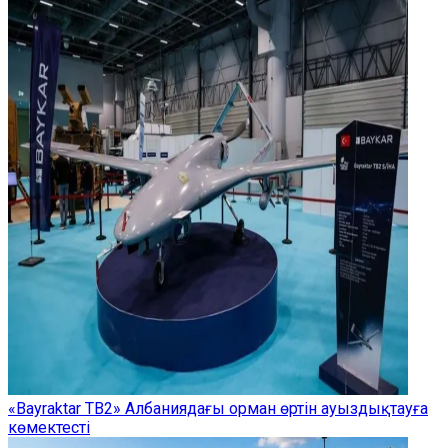
«Bayraktar TB2» Албаниядағы орман өртін ауыздықтауға
көмектесті