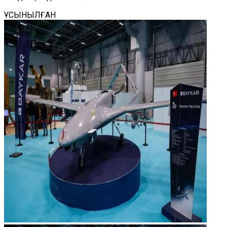
ҰСЫНЫЛҒАН