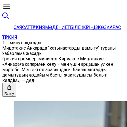
САЯСАТ
ТҮРКИЯ
МӘДЕНИЕТ
БІЛЕ ЖҮРІҢІЗ
КӨЗҚАРАС
ТҮРКИЯ
1 ... минут оқылды
Мицотакис Анкарада "қатынастарды дамыту" туралы
хабарлама жасады
Грекия премьер-министрі Кириакос Мицотакис:
«Анкараға сапармен келу - мен үшін әрқашан үлкен
мәртебе. Мен екі ел арасындағы байланыстарды
дамытудың әрдайым басты жақтаушысы болып
келдім», — деді.
Бөлісу