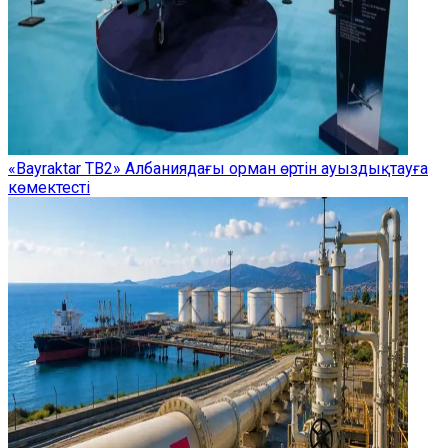
«Bayraktar TB2» Албаниядағы орман өртін ауыздықтауға
көмектесті