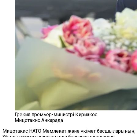
Грекия премьер-министрі Кириакос
Мицотакис Анкарада
Мицотакис НАТО Мемлекет және үкімет басшыларының
36-шы саммиті қарсаңында баспасөз өкілдеріне