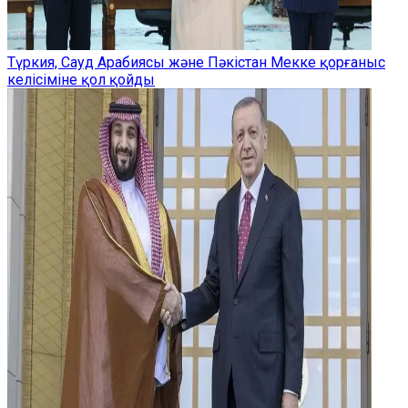
Түркия, Сауд Арабиясы және Пәкістан Мекке қорғаныс
келісіміне қол қойды