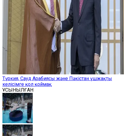
Түркия, Сауд Арабиясы және Пәкістан үшжақты
келісімге қол қоймақ
ҰСЫНЫЛҒАН