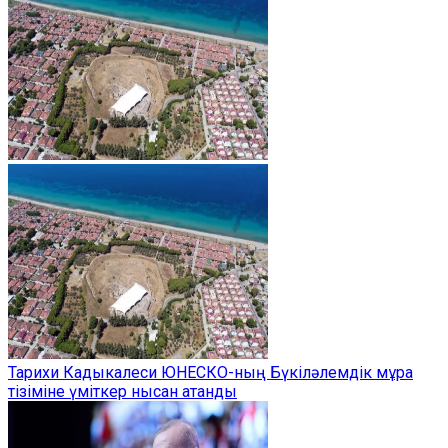
Тарихи Кадыкалеси ЮНЕСКО-ның Бүкіләлемдік мұра
тізіміне үміткер нысан атанды