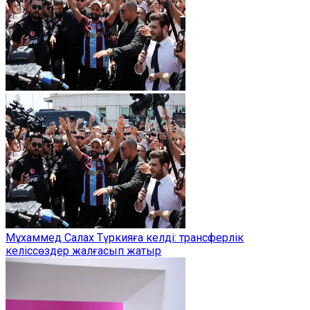
Мұхаммед Салах Түркияға келді: трансферлік
келіссөздер жалғасып жатыр