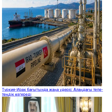
Түркия-Ирак бағытында жаңа үдеріс: Алаңдағы тепе-
теңдік өзгереді