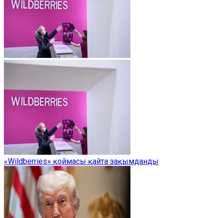
«Wildberries» қоймасы қайта зақымданды