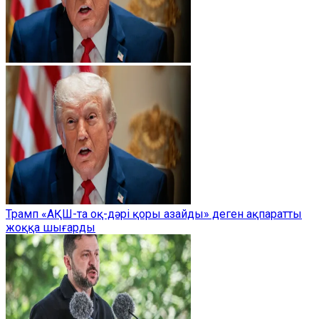
Трамп «АҚШ-та оқ-дәрі қоры азайды» деген ақпаратты
жоққа шығарды