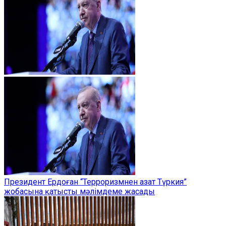
Президент Ердоған “Терроризмнен азат Түркия”
жобасына қатысты мәлімдеме жасады