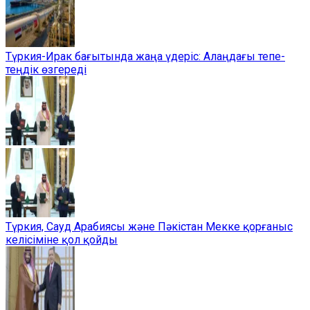
Түркия-Ирак бағытында жаңа үдеріс: Алаңдағы тепе-
теңдік өзгереді
Түркия, Сауд Арабиясы және Пәкістан Мекке қорғаныс
келісіміне қол қойды