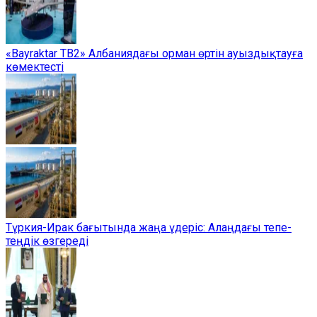
«Bayraktar TB2» Албаниядағы орман өртін ауыздықтауға
көмектесті
Түркия-Ирак бағытында жаңа үдеріс: Алаңдағы тепе-
теңдік өзгереді