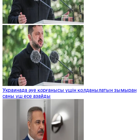
Украинада әуе қорғанысы үшін қолданылатын зымыран
саны үш есе азайды