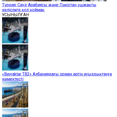
Түркия, Сауд Арабиясы және Пәкістан үшжақты
келісімге қол қоймақ
ҰСЫНЫЛҒАН
«Bayraktar TB2» Албаниядағы орман өртін ауыздықтауға
көмектесті