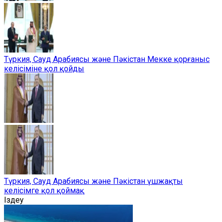
Түркия, Сауд Арабиясы және Пәкістан Мекке қорғаныс
келісіміне қол қойды
Түркия, Сауд Арабиясы және Пәкістан үшжақты
келісімге қол қоймақ
Іздеу