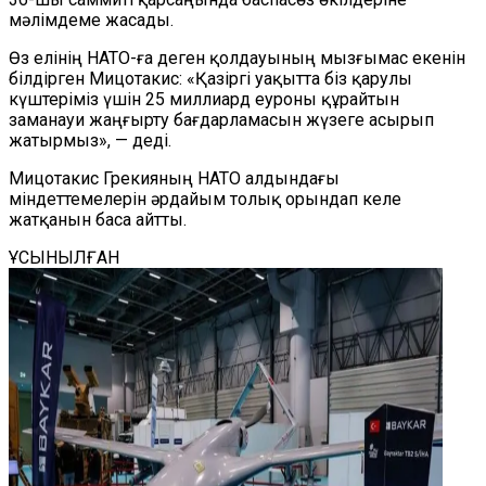
мәлімдеме жасады.
Өз елінің НАТО-ға деген қолдауының мызғымас екенін
білдірген Мицотакис: «Қазіргі уақытта біз қарулы
күштеріміз үшін 25 миллиард еуроны құрайтын
заманауи жаңғырту бағдарламасын жүзеге асырып
жатырмыз», — деді.
Мицотакис Грекияның НАТО алдындағы
міндеттемелерін әрдайым толық орындап келе
жатқанын баса айтты.
ҰСЫНЫЛҒАН