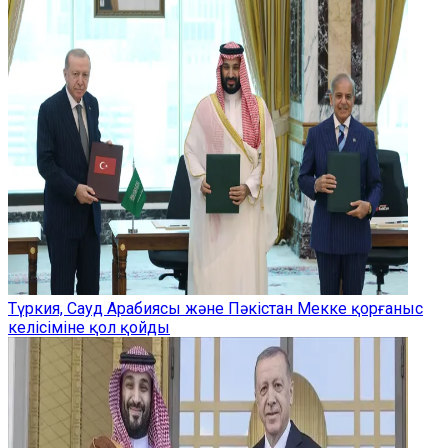
Түркия, Сауд Арабиясы және Пәкістан Мекке қорғаныс
келісіміне қол қойды