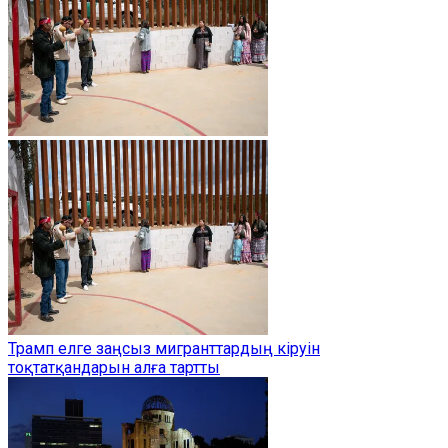
Трамп елге заңсыз мигранттардың кіруін
тоқтатқандарын алға тартты