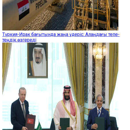
Түркия-Ирак бағытында жаңа үдеріс: Алаңдағы тепе-
теңдік өзгереді