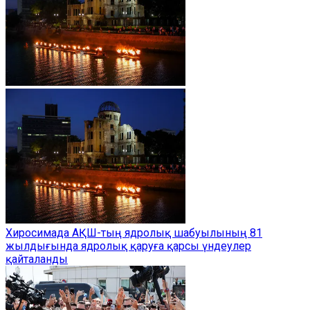
Хиросимада АҚШ-тың ядролық шабуылының 81
жылдығында ядролық қаруға қарсы үндеулер
қайталанды