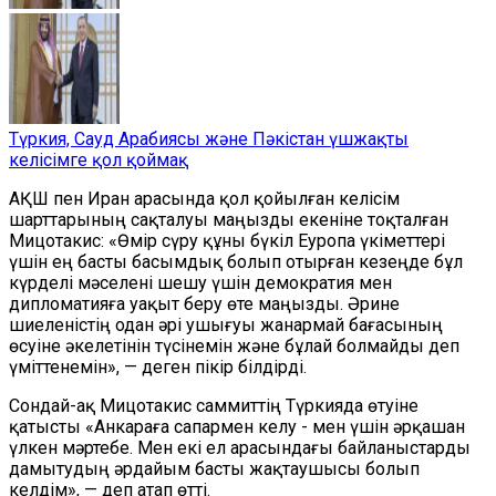
Түркия, Сауд Арабиясы және Пәкістан үшжақты
келісімге қол қоймақ
АҚШ пен Иран арасында қол қойылған келісім
шарттарының сақталуы маңызды екеніне тоқталған
Мицотакис: «Өмір сүру құны бүкіл Еуропа үкіметтері
үшін ең басты басымдық болып отырған кезеңде бұл
күрделі мәселені шешу үшін демократия мен
дипломатияға уақыт беру өте маңызды. Әрине
шиеленістің одан әрі ушығуы жанармай бағасының
өсуіне әкелетінін түсінемін және бұлай болмайды деп
үміттенемін», — деген пікір білдірді.
Сондай-ақ Мицотакис саммиттің Түркияда өтуіне
қатысты «Анкараға сапармен келу - мен үшін әрқашан
үлкен мәртебе. Мен екі ел арасындағы байланыстарды
дамытудың әрдайым басты жақтаушысы болып
келдім», — деп атап өтті.