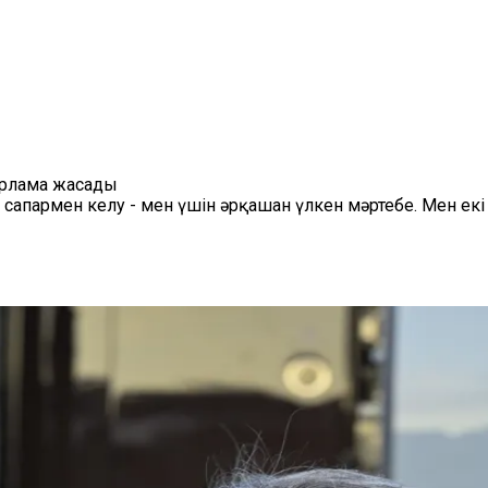
арлама жасады
а сапармен келу - мен үшін әрқашан үлкен мәртебе. Мен 