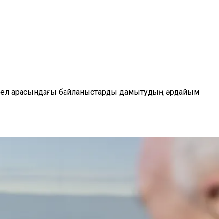
екі ел арасындағы байланыстарды дамытудың әрдайым