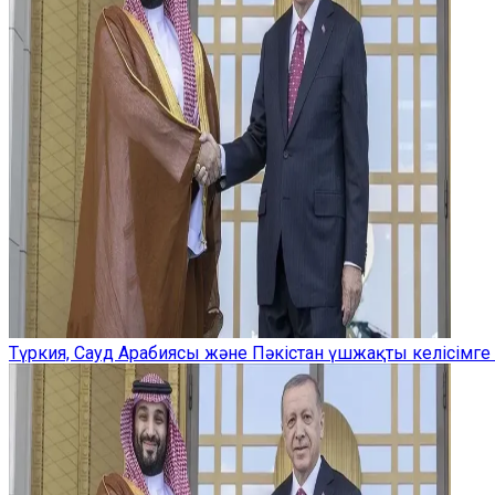
Түркия, Сауд Арабиясы және Пәкістан үшжақты келісімге