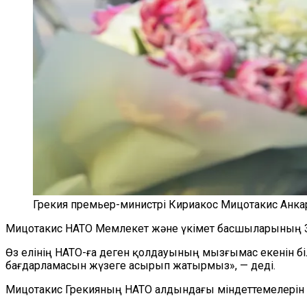
Грекия премьер-министрі Кириакос Мицотакис Анка
Мицотакис НАТО Мемлекет және үкімет басшыларының 3
Өз елінің НАТО-ға деген қолдауының мызғымас екенін бі
бағдарламасын жүзеге асырып жатырмыз», — деді.
Мицотакис Грекияның НАТО алдындағы міндеттемелерін 