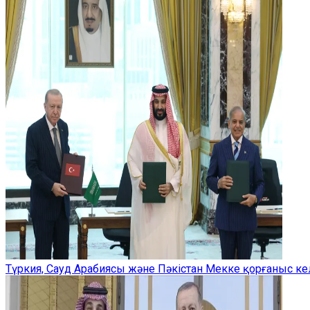
Түркия, Сауд Арабиясы және Пәкістан Мекке қорғаныс ке