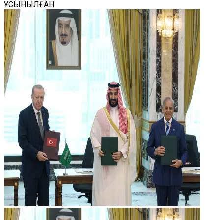
ҰСЫНЫЛҒАН