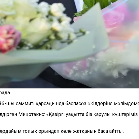
рада
6-шы саммиті қарсаңында баспасөз өкілдеріне мәлімдем
лдірген Мицотакис: «Қазіргі уақытта біз қарулы күштерім
әрдайым толық орындап келе жатқанын баса айтты.