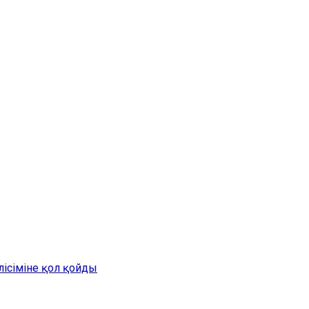
лісіміне қол қойды