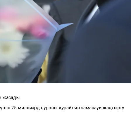
е жасады.
із үшін 25 миллиард еуроны құрайтын заманауи жаңғырту