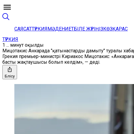
САЯСАТ
ТҮРКИЯ
МӘДЕНИЕТ
БІЛЕ ЖҮРІҢІЗ
КӨЗҚАРАС
ТҮРКИЯ
1 ... минут оқылды
Мицотакис Анкарада "қатынастарды дамыту" туралы хаб
Грекия премьер-министрі Кириакос Мицотакис: «Анкарағ
басты жақтаушысы болып келдім», — деді.
Бөлісу