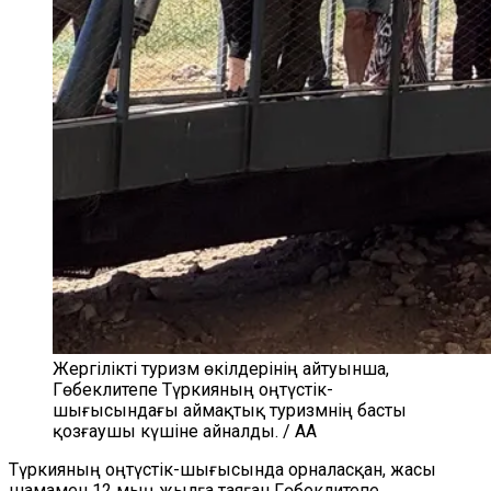
Жергілікті туризм өкілдерінің айтуынша,
Гөбеклитепе Түркияның оңтүстік-
шығысындағы аймақтық туризмнің басты
қозғаушы күшіне айналды. / AA
Түркияның оңтүстік-шығысында орналасқан, жасы
шамамен 12 мың жыл
ға таяған
Гөбекл
и
тепе