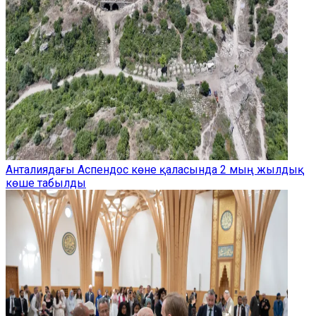
Анталиядағы Аспендос көне қаласында 2 мың жылдық
көше табылды