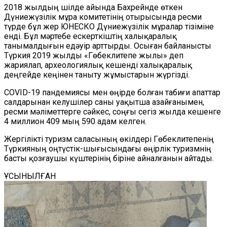
2018 жылдың шілде айында Бахрейнде өткен
Дүниежүзілік мұра комитетінің отырысында ресми
түрде
бұл жер ЮНЕСКО
Дүниежүзілік мұралар тізіміне
енді. Бұл мәртебе ескерткіштің халықаралық
танымалдығын едәуір арттырды. Осыған байланысты
Түркия 2019 жылды «Гөбеклитепе жылы» деп
жариялап, археологиялық кешенді халықаралық
деңгейде кеңінен таныту жұмыстарын жүргізді.
COVID-19 пандемиясы мен өңірде болған табиғи апаттар
салдарынан келушілер саны уақытша азайғанымен,
ресми мәліметтерге сәйкес, соңғы сегіз жылда кешенге
4 миллион 409 мың 590 адам келген.
Жергілікті туризм саласының өкілдері Гөбеклитепенің
Түркияның оңтүстік-шығысындағы өңірлік туризмнің
басты қозғаушы күштерінің біріне айналғанын айтады.
ҰСЫНЫЛҒАН