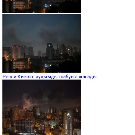
Ресей Киевке ауқымды шабуыл жасады