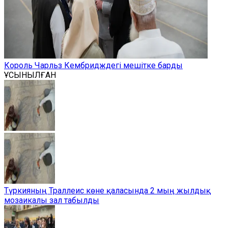
Король Чарльз Кембридждегі мешітке барды
ҰСЫНЫЛҒАН
Түркияның Траллеис көне қаласында 2 мың жылдық
мозаикалы зал табылды