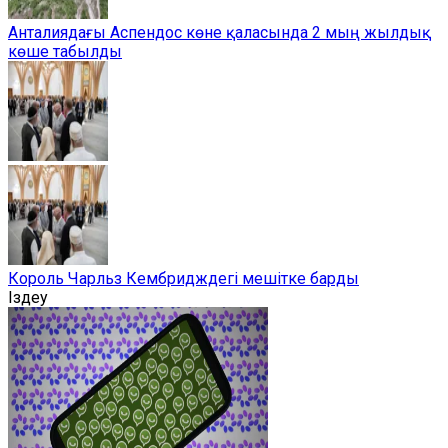
Анталиядағы Аспендос көне қаласында 2 мың жылдық
көше табылды
Король Чарльз Кембридждегі мешітке барды
Іздеу