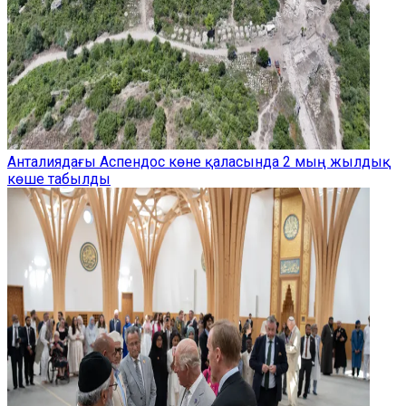
Анталиядағы Аспендос көне қаласында 2 мың жылдық
көше табылды