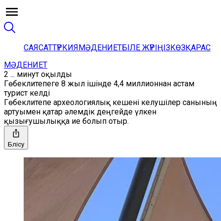
САЯСАТ
ТҮРКИЯ
МӘДЕНИЕТ
БІЛЕ ЖҮРІҢІЗ
КӨЗҚАРАС
МӘДЕНИЕТ
2 ... минут оқылды
Гөбеклитепеге 8 жыл ішінде 4,4 миллионнан астам
турист келді
Гөбеклитепе археологиялық кешені келушілер санының
артуымен қатар әлемдік деңгейде үлкен
қызығушылыққа ие болып отыр.
Бөлісу