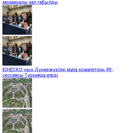
мозаикалы зал табылды
ЮНЕСКО-ның Дүниежүзілік мұра комитетінің 49-
сессиясы Түркияда өтеді