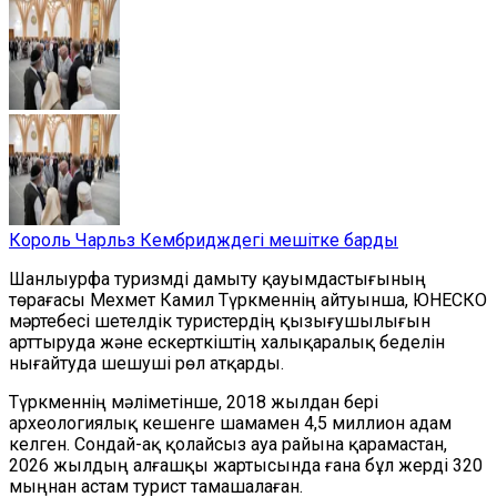
Король Чарльз Кембридждегі мешітке барды
Шанлыурфа туризмді дамыту қауымдастығының
төрағасы Мехмет Камил Түркменнің айтуынша, ЮНЕСКО
мәртебесі шетелдік туристердің қызығушылығын
арттыруда және ескерткіштің халықаралық беделін
нығайтуда шешуші рөл атқарды.
Түркменнің мәліметінше, 2018 жылдан бері
археологиялық кешенге шамамен 4,5 миллион адам
келген. Сондай-ақ қолайсыз ауа райына қарамастан,
2026 жылдың алғашқы жартысында ғана
бұл жерді
320
мыңнан астам турист
тамашалаған
.