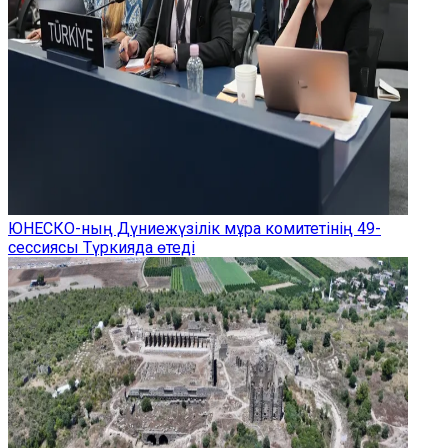
ЮНЕСКО-ның Дүниежүзілік мұра комитетінің 49-
сессиясы Түркияда өтеді