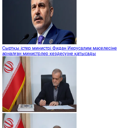
Сыртқы істер министрі Фидан Иерусалим мәселесіне
арналған министрлер кездесуіне қатысады