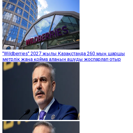
"Wildberries" 2027 жылы Қазақстанда 260 мың шаршы
метрлік жаңа қойма алаңын ашуды жоспарлап отыр