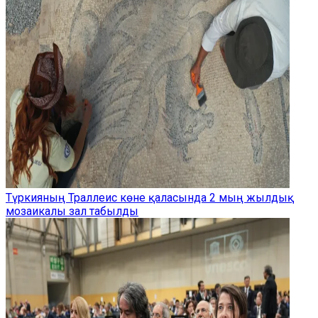
Түркияның Траллеис көне қаласында 2 мың жылдық
мозаикалы зал табылды