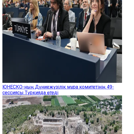
ЮНЕСКО-ның Дүниежүзілік мұра комитетінің 49-
сессиясы Түркияда өтеді