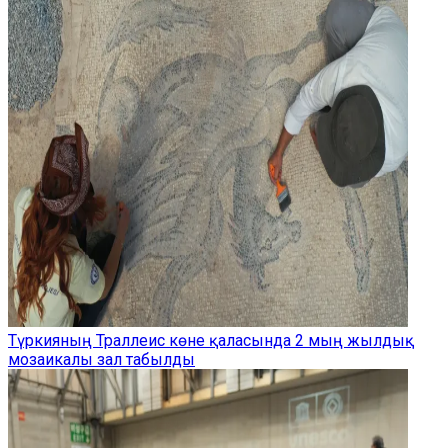
Түркияның Траллеис көне қаласында 2 мың жылдық
мозаикалы зал табылды