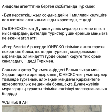
Анадолы агенттігіне берген сұхбатында Түркмен:
«Бұл көрсеткіш жыл соңына дейін 1 миллион келушіге
қол жеткізе алатынымызды көрсетеді», – деді.
Ол ЮНЕСКО-ның Дүниежүзілік мұралар тізіміне енген
нысандардың шетелдік туристер үшін ерекше маңызға
ие екенін атап өтті.
«Егер белгілі бір жерде ЮНЕСКО тізіміне енген тарихи
ескерткіш болса, шетелдік туристің көзқарасымен
қарағанда, ол міндетті түрде барып көруге тиіс орын
саналады», – деді Түркмен.
Сонымен қатар Түркмен өңірдегі Балы
к
лыгөл мен
Харран тарихи орындарының ЮНЕСКО-ның үміткерлер
тізімінде тұрғанын, ал жақын маңдағы Қарахантепе
археологиялық кешенінің болашақта Дүниежүзілік
мұралардың тұрақты тізіміне енгізілуі
жоспарланғанын
білдірді.
ҰСЫНЫЛҒАН