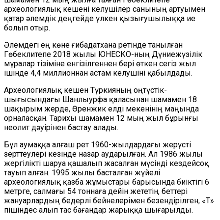
археологиялық кешені келушілер санының артуымен
қатар әлемдік деңгейде үлкен қызығушылыққа ие
болып отыр.
Әлемдегі ең көне ғибадатхана ретінде танылған
Гөбеклитепе 2018 жылы ЮНЕСКО-ның Дүниежүзілік
мұралар тізіміне енгізілгеннен бері өткен сегіз жыл
ішінде 4,4 миллионнан астам келушіні қабылдады.
Археологиялық кешен Түркияның оңтүстік-
шығысындағы Шанлыурфа қаласынан шамамен 18
шақырым жерде, Өренж
и
к елді мекенінің маңында
орналасқан. Тарихы шамамен 12 мың жыл бұрынғы
неолит дәуірінен бастау алады.
Бұл аумаққа алғаш рет 1960-жылдардағы жерүсті
зерттеулері кезінде назар аударылған. Ал 1986 жылы
жергілікті шаруа қашалып жасалған мүсінді кездейсоқ
тауып алған. 1995 жылы басталған жүйелі
археологиялық қазба жұмыстары барысында биіктігі 6
метрге, салмағы 54 тоннаға дейін жететін, беттері
жануарлардың бедерлі бейнелерімен безендірілген, «Т»
пішіндес алып тас бағандар жарыққа шығарылды.