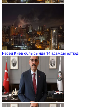
Ресей Киев облысында 14 адамды өлтірді