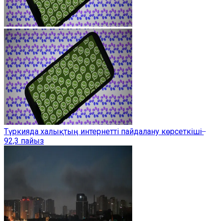
Түркияда халықтың интернетті пайдалану көрсеткіші ̶
92,3 пайыз