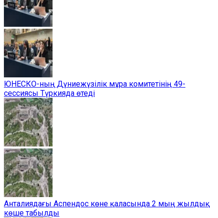
ЮНЕСКО-ның Дүниежүзілік мұра комитетінің 49-
сессиясы Түркияда өтеді
Анталиядағы Аспендос көне қаласында 2 мың жылдық
көше табылды