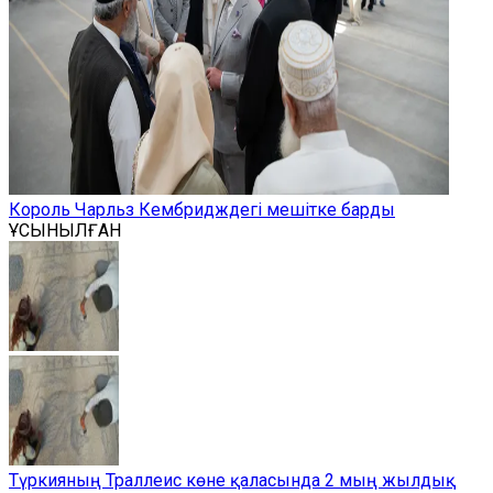
Король Чарльз Кембридждегі мешітке барды
ҰСЫНЫЛҒАН
Түркияның Траллеис көне қаласында 2 мың жылдық