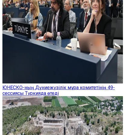
ЮНЕСКО-ның Дүниежүзілік мұра комитетінің 49-
сессиясы Түркияда өтеді