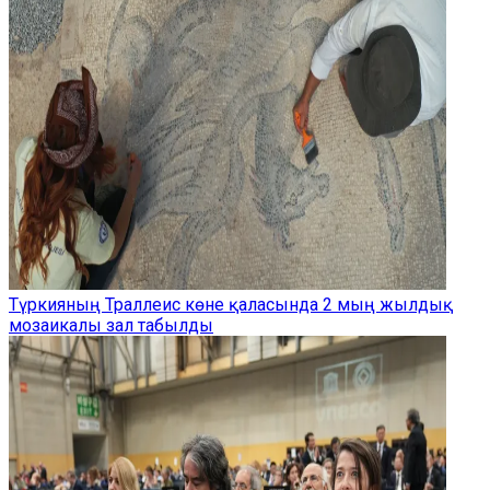
Түркияның Траллеис көне қаласында 2 мың жылдық
мозаикалы зал табылды