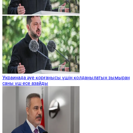
Украинада әуе қорғанысы үшін қолданылатын зымыран
саны үш есе азайды