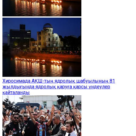
Хиросимада АҚШ-тың ядролық шабуылының 81
жылдығында ядролық қаруға қарсы үндеулер
қайталанды