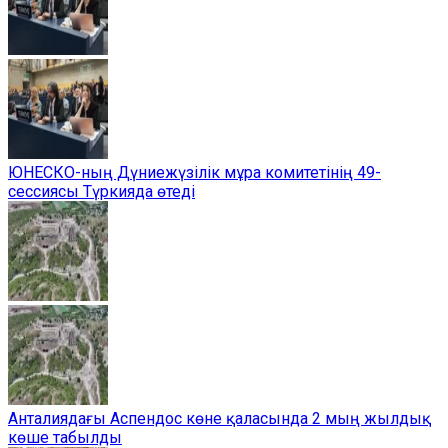
ЮНЕСКО-ның Дүниежүзілік мұра комитетінің 49-
сессиясы Түркияда өтеді
Анталиядағы Аспендос көне қаласында 2 мың жылдық
көше табылды