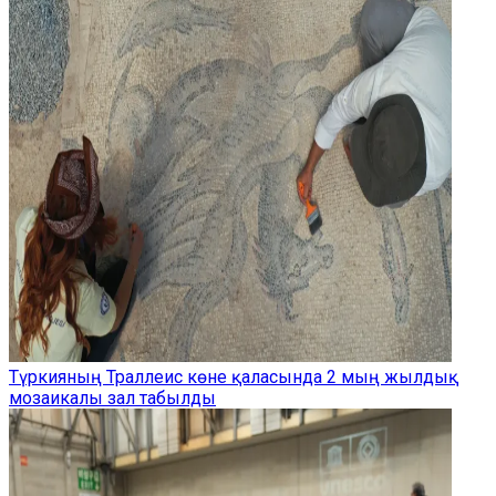
Түркияның Траллеис көне қаласында 2 мың жылдық
мозаикалы зал табылды