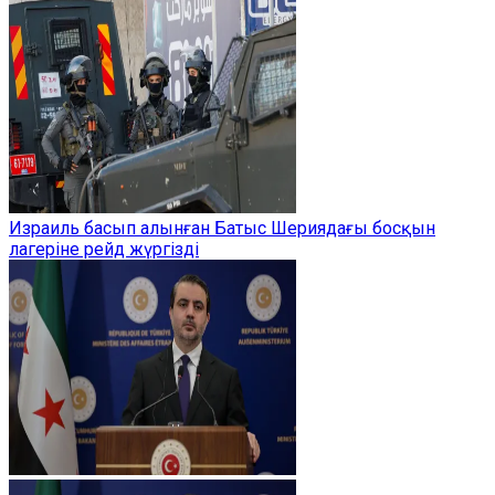
Израиль басып алынған Батыс Шериядағы босқын
лагеріне рейд жүргізді