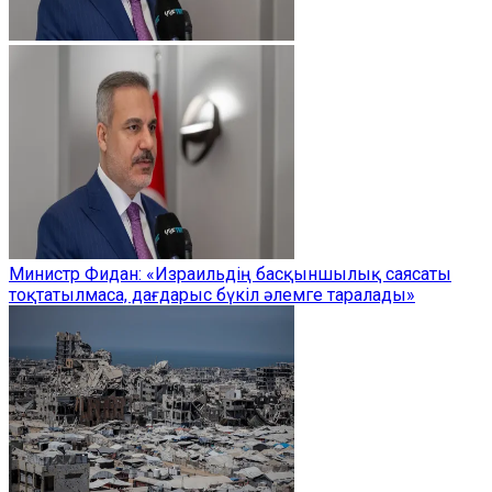
Министр Фидан: «Израильдің басқыншылық саясаты
тоқтатылмаса, дағдарыс бүкіл әлемге таралады»