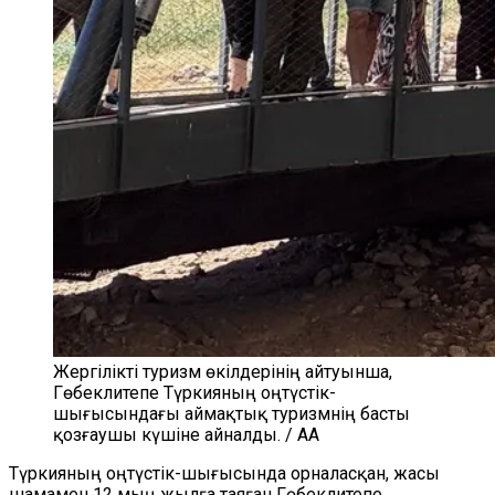
Жергілікті туризм өкілдерінің айтуынша,
Гөбеклитепе Түркияның оңтүстік-
шығысындағы аймақтық туризмнің басты
қозғаушы күшіне айналды. / AA
Түркияның оңтүстік-шығысында орналасқан, жасы
шамамен 12 мың жыл
ға таяған
Гөбекл
и
тепе