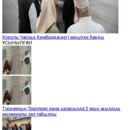
Король Чарльз Кембридждегі мешітке барды
ҰСЫНЫЛҒАН
Түркияның Траллеис көне қаласында 2 мың жылдық
мозаикалы зал табылды