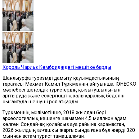
Король Чарльз Кембридждегі мешітке барды
Шанлыурфа туризмді дамыту қауымдастығының
төрағасы Мехмет Камил Түркменнің айтуынша, ЮНЕСКО
мәртебесі шетелдік туристердің қызығушылығын
арттыруда және ескерткіштің халықаралық беделін
нығайтуда шешуші рөл атқарды.
Түркменнің мәліметінше, 2018 жылдан бері
археологиялық кешенге шамамен 4,5 миллион адам
келген. Сондай-ақ қолайсыз ауа райына қарамастан,
2026 жылдың алғашқы жартысында ғана
бұл жерді
320
мыңнан астам турист
тамашалаған
.