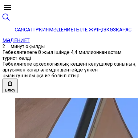
САЯСАТ
ТҮРКИЯ
МӘДЕНИЕТ
БІЛЕ ЖҮРІҢІЗ
КӨЗҚАРАС
МӘДЕНИЕТ
2 ... минут оқылды
Гөбеклитепеге 8 жыл ішінде 4,4 миллионнан астам
турист келді
Гөбеклитепе археологиялық кешені келушілер санының
артуымен қатар әлемдік деңгейде үлкен
қызығушылыққа ие болып отыр.
Бөлісу