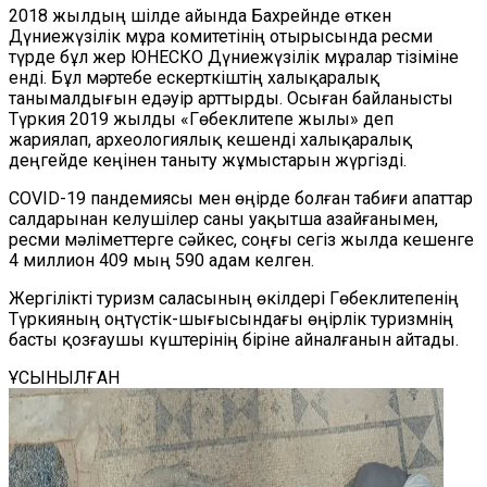
2018 жылдың шілде айында Бахрейнде өткен
Дүниежүзілік мұра комитетінің отырысында ресми
түрде
бұл жер ЮНЕСКО
Дүниежүзілік мұралар тізіміне
енді. Бұл мәртебе ескерткіштің халықаралық
танымалдығын едәуір арттырды. Осыған байланысты
Түркия 2019 жылды «Гөбеклитепе жылы» деп
жариялап, археологиялық кешенді халықаралық
деңгейде кеңінен таныту жұмыстарын жүргізді.
COVID-19 пандемиясы мен өңірде болған табиғи апаттар
салдарынан келушілер саны уақытша азайғанымен,
ресми мәліметтерге сәйкес, соңғы сегіз жылда кешенге
4 миллион 409 мың 590 адам келген.
Жергілікті туризм саласының өкілдері Гөбеклитепенің
Түркияның оңтүстік-шығысындағы өңірлік туризмнің
басты қозғаушы күштерінің біріне айналғанын айтады.
ҰСЫНЫЛҒАН