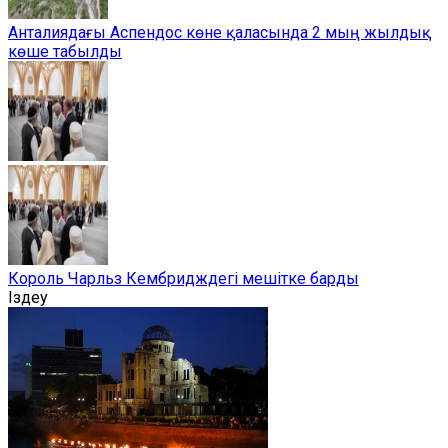
Анталиядағы Аспендос көне қаласында 2 мың жылдық
көше табылды
Король Чарльз Кембридждегі мешітке барды
Іздеу