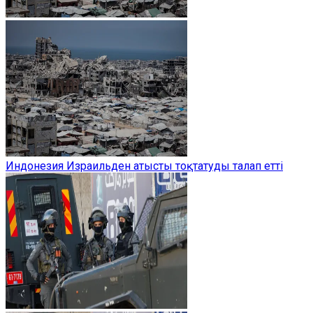
Индонезия Израильден атысты тоқтатуды талап етті