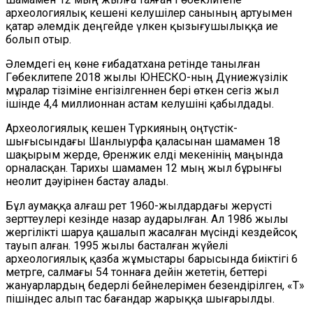
археологиялық кешені келушілер санының артуымен
қатар әлемдік деңгейде үлкен қызығушылыққа ие
болып отыр.
Әлемдегі ең көне ғибадатхана ретінде танылған
Гөбеклитепе 2018 жылы ЮНЕСКО-ның Дүниежүзілік
мұралар тізіміне енгізілгеннен бері өткен сегіз жыл
ішінде 4,4 миллионнан астам келушіні қабылдады.
Археологиялық кешен Түркияның оңтүстік-
шығысындағы Шанлыурфа қаласынан шамамен 18
шақырым жерде, Өренж
и
к елді мекенінің маңында
орналасқан. Тарихы шамамен 12 мың жыл бұрынғы
неолит дәуірінен бастау алады.
Бұл аумаққа алғаш рет 1960-жылдардағы жерүсті
зерттеулері кезінде назар аударылған. Ал 1986 жылы
жергілікті шаруа қашалып жасалған мүсінді кездейсоқ
тауып алған. 1995 жылы басталған жүйелі
археологиялық қазба жұмыстары барысында биіктігі 6
метрге, салмағы 54 тоннаға дейін жететін, беттері
жануарлардың бедерлі бейнелерімен безендірілген, «Т»
пішіндес алып тас бағандар жарыққа шығарылды.