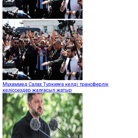
Мұхаммед Салах Түркияға келді: трансферлік
келіссөздер жалғасып жатыр