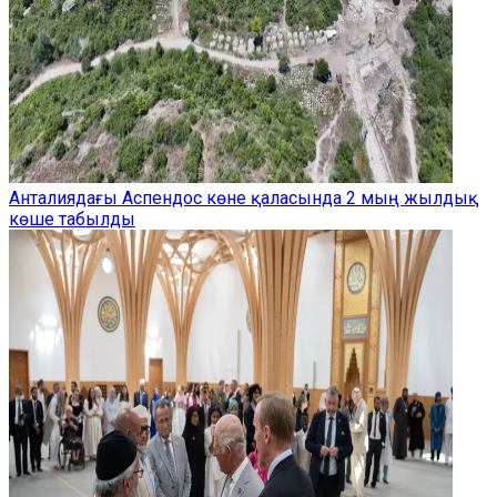
Анталиядағы Аспендос көне қаласында 2 мың жылдық
көше табылды