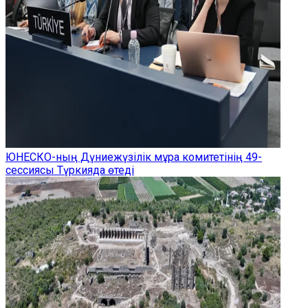
ЮНЕСКО-ның Дүниежүзілік мұра комитетінің 49-
сессиясы Түркияда өтеді