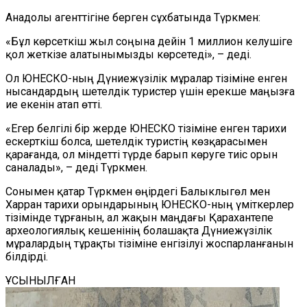
Анадолы агенттігіне берген сұхбатында Түркмен:
«Бұл көрсеткіш жыл соңына дейін 1 миллион келушіге
қол жеткізе алатынымызды көрсетеді», – деді.
Ол ЮНЕСКО-ның Дүниежүзілік мұралар тізіміне енген
нысандардың шетелдік туристер үшін ерекше маңызға
ие екенін атап өтті.
«Егер белгілі бір жерде ЮНЕСКО тізіміне енген тарихи
ескерткіш болса, шетелдік туристің көзқарасымен
қарағанда, ол міндетті түрде барып көруге тиіс орын
саналады», – деді Түркмен.
Сонымен қатар Түркмен өңірдегі Балы
к
лыгөл мен
Харран тарихи орындарының ЮНЕСКО-ның үміткерлер
тізімінде тұрғанын, ал жақын маңдағы Қарахантепе
археологиялық кешенінің болашақта Дүниежүзілік
мұралардың тұрақты тізіміне енгізілуі
жоспарланғанын
білдірді.
ҰСЫНЫЛҒАН