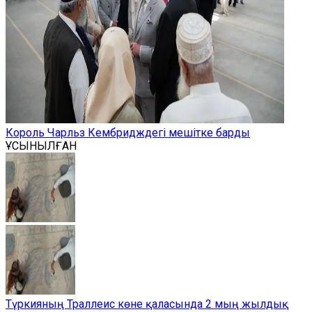
Король Чарльз Кембридждегі мешітке барды
ҰСЫНЫЛҒАН
Түркияның Траллеис көне қаласында 2 мың жылдық