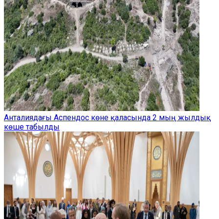
Анталиядағы Аспендос көне қаласында 2 мың жылдық
көше табылды