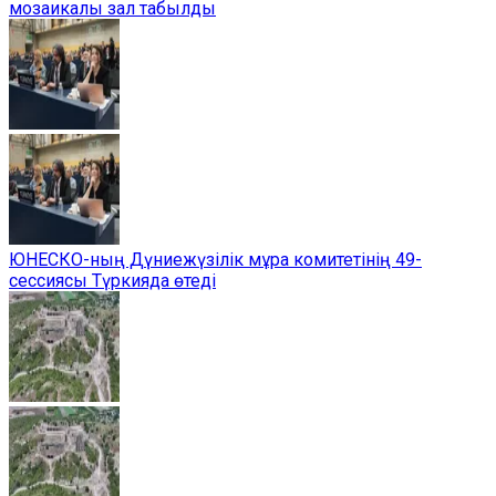
мозаикалы зал табылды
ЮНЕСКО-ның Дүниежүзілік мұра комитетінің 49-
сессиясы Түркияда өтеді