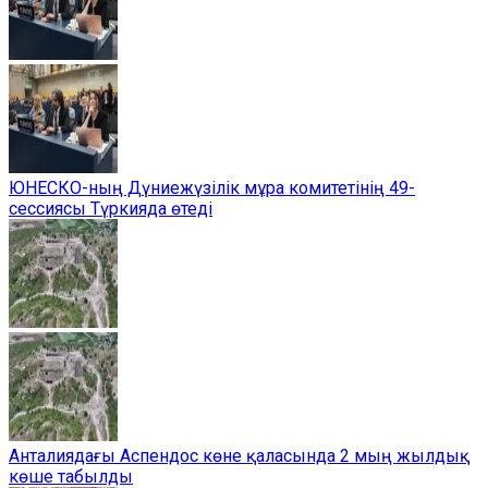
ЮНЕСКО-ның Дүниежүзілік мұра комитетінің 49-
сессиясы Түркияда өтеді
Анталиядағы Аспендос көне қаласында 2 мың жылдық
көше табылды