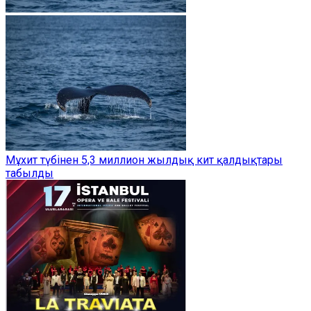
Мұхит түбінен 5,3 миллион жылдық кит қалдықтары
табылды