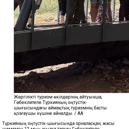
Жергілікті туризм өкілдерінің айтуынша,
Гөбеклитепе Түркияның оңтүстік-
шығысындағы аймақтық туризмнің басты
қозғаушы күшіне айналды. / AA
Түркияның оңтүстік-шығысында орналасқан, жасы
шамамен 12 мың жыл
ға таяған
Гөбекл
и
тепе