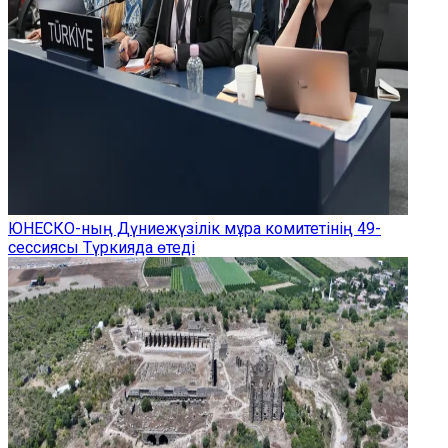
ЮНЕСКО-ның Дүниежүзілік мұра комитетінің 49-
сессиясы Түркияда өтеді