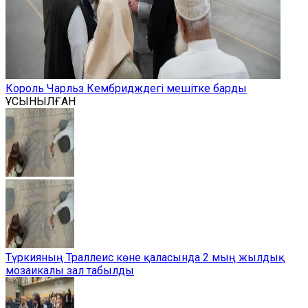
Король Чарльз Кембридждегі мешітке барды
ҰСЫНЫЛҒАН
Түркияның Траллеис көне қаласында 2 мың жылдық
мозаикалы зал табылды