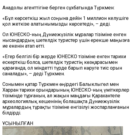
Анадолы агенттігіне берген сұхбатында Түркмен:
«Бұл көрсеткіш жыл соңына дейін 1 миллион келушіге
қол жеткізе алатынымызды көрсетеді», – деді.
Ол ЮНЕСКО-ның Дүниежүзілік мұралар тізіміне енген
нысандардың шетелдік туристер үшін ерекше маңызға
ие екенін атап өтті.
«Егер белгілі бір жерде ЮНЕСКО тізіміне енген тарихи
ескерткіш болса, шетелдік туристің көзқарасымен
қарағанда, ол міндетті түрде барып көруге тиіс орын
саналады», – деді Түркмен.
Сонымен қатар Түркмен өңірдегі Балы
к
лыгөл мен
Харран тарихи орындарының ЮНЕСКО-ның үміткерлер
тізімінде тұрғанын, ал жақын маңдағы Қарахантепе
археологиялық кешенінің болашақта Дүниежүзілік
мұралардың тұрақты тізіміне енгізілуі
жоспарланғанын
білдірді.
ҰСЫНЫЛҒАН