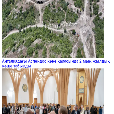
Анталиядағы Аспендос көне қаласында 2 мың жылдық
көше табылды