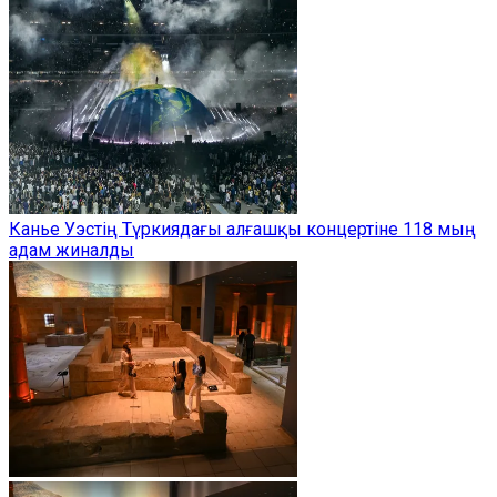
Канье Уэстің Түркиядағы алғашқы концертіне 118 мың
адам жиналды