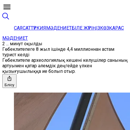
САЯСАТ
ТҮРКИЯ
МӘДЕНИЕТ
БІЛЕ ЖҮРІҢІЗ
КӨЗҚАРАС
МӘДЕНИЕТ
2 ... минут оқылды
Гөбеклитепеге 8 жыл ішінде 4,4 миллионнан астам
турист келді
Гөбеклитепе археологиялық кешені келушілер санының
артуымен қатар әлемдік деңгейде үлкен
қызығушылыққа ие болып отыр.
Бөлісу