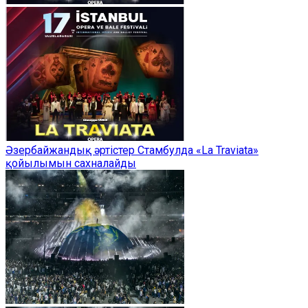
Әзербайжандық әртістер Стамбулда «La Traviata»
қойылымын сахналайды