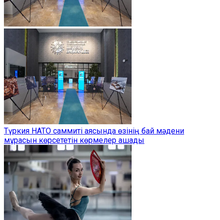
Түркия НАТО саммиті аясында өзінің бай мәдени
мұрасын көрсететін көрмелер ашады