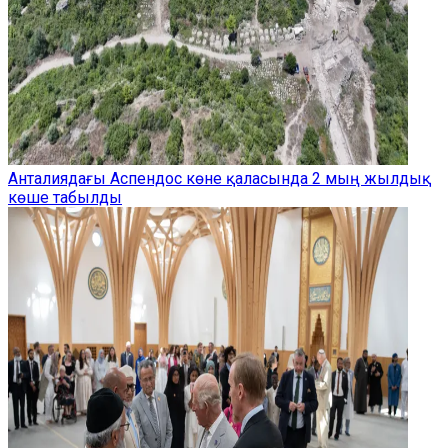
Анталиядағы Аспендос көне қаласында 2 мың жылдық
көше табылды