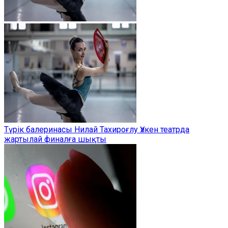
Түрік балеринасы Нилай Тахироғлу Үлкен театрда
жартылай финалға шықты