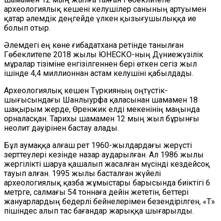
археологиялық кешені келушілер санының артуымен
қатар әлемдік деңгейде үлкен қызығушылыққа ие
болып отыр.
Әлемдегі ең көне ғибадатхана ретінде танылған
Гөбеклитепе 2018 жылы ЮНЕСКО-ның Дүниежүзілік
мұралар тізіміне енгізілгеннен бері өткен сегіз жыл
ішінде 4,4 миллионнан астам келушіні қабылдады.
Археологиялық кешен Түркияның оңтүстік-
шығысындағы Шанлыурфа қаласынан шамамен 18
шақырым жерде, Өренж
и
к елді мекенінің маңында
орналасқан. Тарихы шамамен 12 мың жыл бұрынғы
неолит дәуірінен бастау алады.
Бұл аумаққа алғаш рет 1960-жылдардағы жерүсті
зерттеулері кезінде назар аударылған. Ал 1986 жылы
жергілікті шаруа қашалып жасалған мүсінді кездейсоқ
тауып алған. 1995 жылы басталған жүйелі
археологиялық қазба жұмыстары барысында биіктігі 6
метрге, салмағы 54 тоннаға дейін жететін, беттері
жануарлардың бедерлі бейнелерімен безендірілген, «Т»
пішіндес алып тас бағандар жарыққа шығарылды.