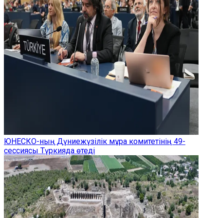
ЮНЕСКО-ның Дүниежүзілік мұра комитетінің 49-
сессиясы Түркияда өтеді