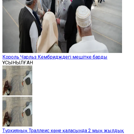
Король Чарльз Кембридждегі мешітке барды
ҰСЫНЫЛҒАН
Түркияның Траллеис көне қаласында 2 мың жылдық