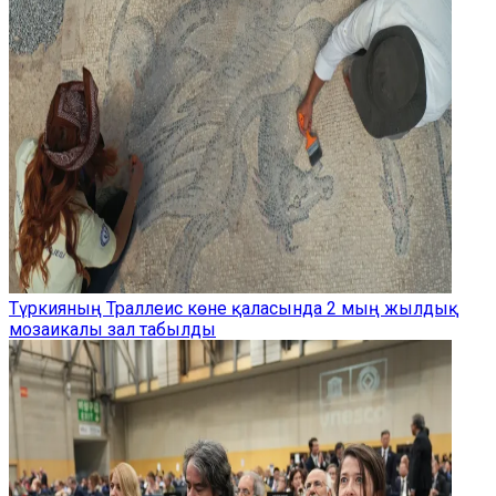
Түркияның Траллеис көне қаласында 2 мың жылдық
мозаикалы зал табылды