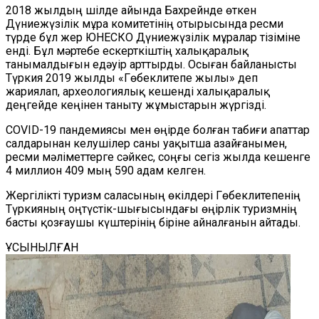
2018 жылдың шілде айында Бахрейнде өткен
Дүниежүзілік мұра комитетінің отырысында ресми
түрде
бұл жер ЮНЕСКО
Дүниежүзілік мұралар тізіміне
енді. Бұл мәртебе ескерткіштің халықаралық
танымалдығын едәуір арттырды. Осыған байланысты
Түркия 2019 жылды «Гөбеклитепе жылы» деп
жариялап, археологиялық кешенді халықаралық
деңгейде кеңінен таныту жұмыстарын жүргізді.
COVID-19 пандемиясы мен өңірде болған табиғи апаттар
салдарынан келушілер саны уақытша азайғанымен,
ресми мәліметтерге сәйкес, соңғы сегіз жылда кешенге
4 миллион 409 мың 590 адам келген.
Жергілікті туризм саласының өкілдері Гөбеклитепенің
Түркияның оңтүстік-шығысындағы өңірлік туризмнің
басты қозғаушы күштерінің біріне айналғанын айтады.
ҰСЫНЫЛҒАН