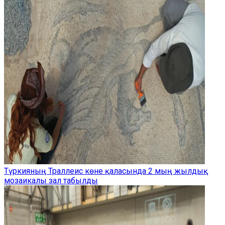
Түркияның Траллеис көне қаласында 2 мың жылдық
мозаикалы зал табылды