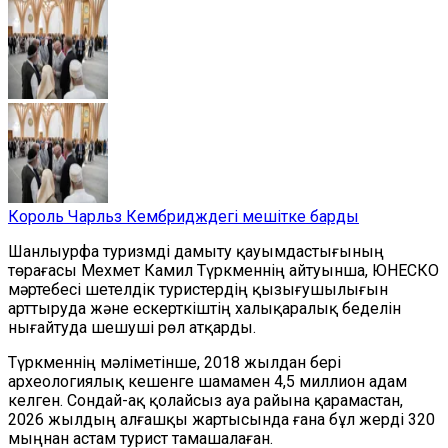
Король Чарльз Кембридждегі мешітке барды
Шанлыурфа туризмді дамыту қауымдастығының
төрағасы Мехмет Камил Түркменнің айтуынша, ЮНЕСКО
мәртебесі шетелдік туристердің қызығушылығын
арттыруда және ескерткіштің халықаралық беделін
нығайтуда шешуші рөл атқарды.
Түркменнің мәліметінше, 2018 жылдан бері
археологиялық кешенге шамамен 4,5 миллион адам
келген. Сондай-ақ қолайсыз ауа райына қарамастан,
2026 жылдың алғашқы жартысында ғана
бұл жерді
320
мыңнан астам турист
тамашалаған
.