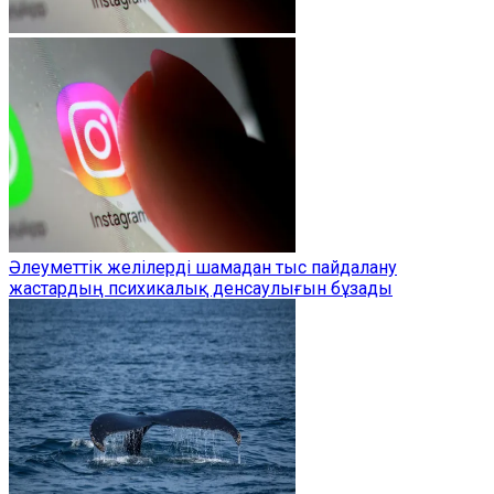
Әлеуметтік желілерді шамадан тыс пайдалану
жастардың психикалық денсаулығын бұзады