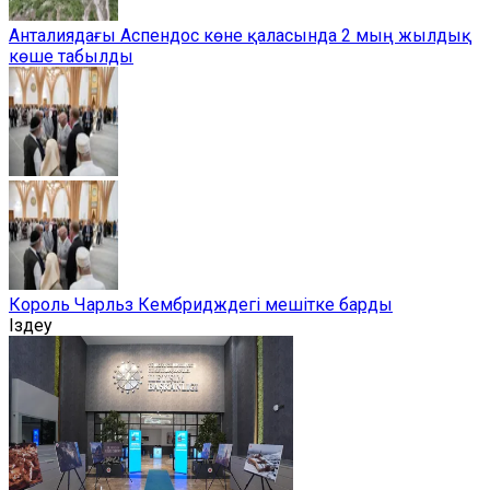
Анталиядағы Аспендос көне қаласында 2 мың жылдық
көше табылды
Король Чарльз Кембридждегі мешітке барды
Іздеу