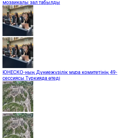
мозаикалы зал табылды
ЮНЕСКО-ның Дүниежүзілік мұра комитетінің 49-
сессиясы Түркияда өтеді