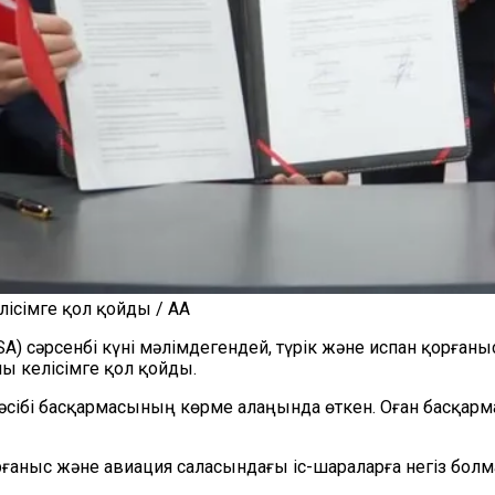
ісімге қол қойды / AA
) сәрсенбі күні мәлімдегендей, түрік және испан қорғаныс
ы келісімге қол қойды.
кәсібі басқармасының көрме алаңында өткен. Оған басқар
рғаныс және авиация саласындағы іс-шараларға негіз болм