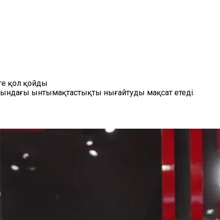
ге қол қойды
асындағы ынтымақтастықты нығайтуды мақсат етеді.