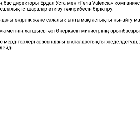
ың бас директоры Ердал Уста мен «Feria Valencia» компан
лалық іс-шаралар өткізу тәжірибесін біріктіру.
ндағы өңірлік және салалық ынтымақтастықты нығайту мақ
үкіметінің хатшысы әрі Өнеркәсіп министрінің орынбасар
с мердігерлері арасындағы ықпалдастықты жеделдетуді, же
ейді.