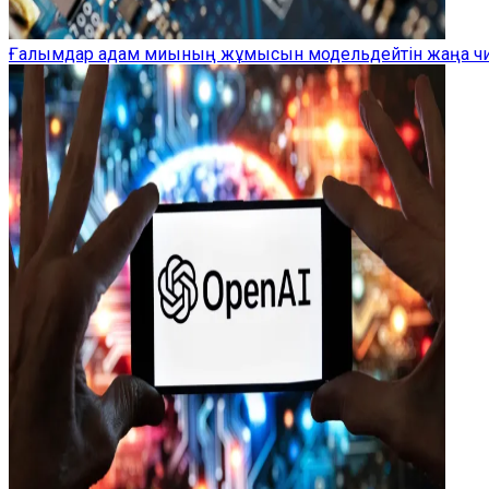
Ғалымдар адам миының жұмысын модельдейтін жаңа чип