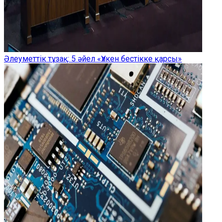
Әлеуметтік тұзақ: 5 әйел «Үлкен бестікке қарсы»