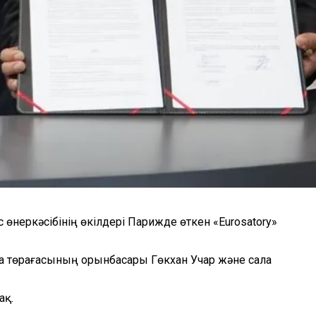
 өнеркәсібінің өкілдері Парижде өткен «Eurosatory»
ма төрағасының орынбасары Гөкхан Учар және сала
ақ.