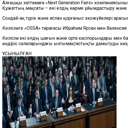
Алғашқы хаттамаға «Next Generation Fairs» компаниясын
Құжаттың мақсаты – екі елдің көрме ұйымдастыру және са
Сондай-ақ түрік және испан қорғаныс экожүйелері арасы
Келісімге «OSSA» төрағасы Ибраһим Ярсан мен Валенсия 
Келісім екі елдің шағын және орта кәсіпорындары мен ба
өндіріс салаларындағы ынтымақтастықты дамытуды көзд
ҰСЫНЫЛҒАН