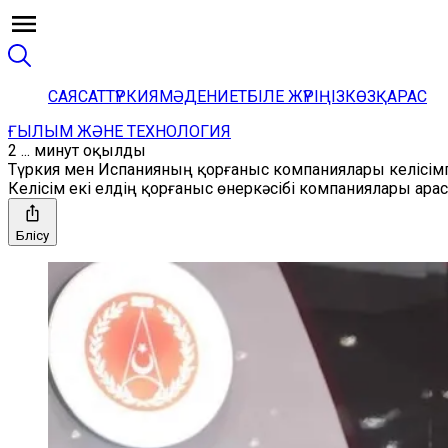
САЯСАТ
ТҮРКИЯ
МӘДЕНИЕТ
БІЛЕ ЖҮРІҢІЗ
КӨЗҚАРАС
ҒЫЛЫМ ЖӘНЕ ТЕХНОЛОГИЯ
2 ... минут оқылды
Түркия мен Испанияның қорғаныс компаниялары келісім
Келісім екі елдің қорғаныс өнеркәсібі компаниялары ар
Бөлісу