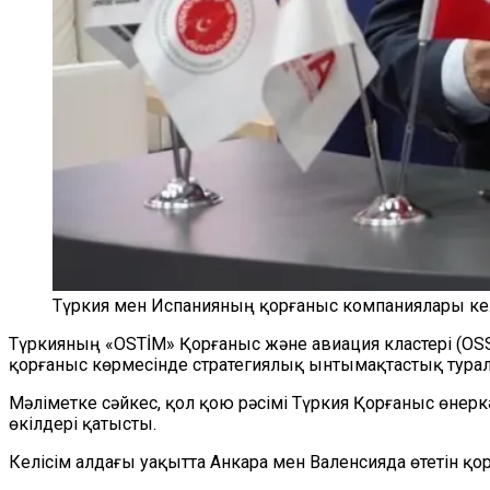
Түркия мен Испанияның қорғаныс компаниялары кел
Түркияның «OSTİM» Қорғаныс және авиация кластері (OSSA
қорғаныс көрмесінде стратегиялық ынтымақтастық турал
Мәліметке сәйкес, қол қою рәсімі Түркия Қорғаныс өнер
өкілдері қатысты.
Келісім алдағы уақытта Анкара мен Валенсияда өтетін қо