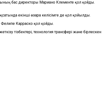
иясының бас директоры Мариано Клементе қол қойды.
сатында екінші өзара келісімге де қол қойылды.
ы Фелипе Карраско қол қойды.
ткізу тізбектері, технология трансфері және бірлескен