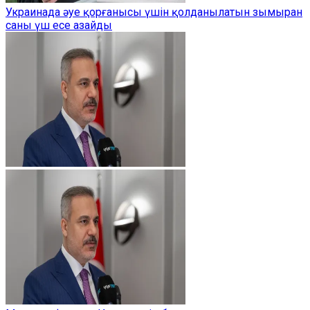
Украинада әуе қорғанысы үшін қолданылатын зымыран
саны үш есе азайды