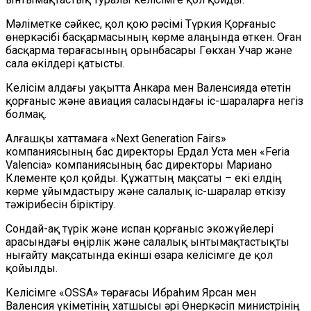
Мәліметке сәйкес, қол қою рәсімі Түркия Қорғаныс
өнеркәсібі басқармасының көрме алаңында өткен. Оған
басқарма төрағасының орынбасары Гөкхан Учар және
сала өкілдері қатысты.
Келісім алдағы уақытта Анкара мен Валенсияда өтетін
қорғаныс және авиация саласындағы іс-шараларға негіз
болмақ.
Алғашқы хаттамаға «Next Generation Fairs»
компаниясының бас директоры Ердал Уста мен «Feria
Valencia» компаниясының бас директоры Мариано
Клементе қол қойды. Құжаттың мақсаты – екі елдің
көрме ұйымдастыру және салалық іс-шаралар өткізу
тәжірибесін біріктіру.
Сондай-ақ түрік және испан қорғаныс экожүйелері
арасындағы өңірлік және салалық ынтымақтастықты
нығайту мақсатында екінші өзара келісімге де қол
қойылды.
Келісімге «OSSA» төрағасы Ибраһим Ярсан мен
Валенсия үкіметінің хатшысы әрі Өнеркәсіп министрінің