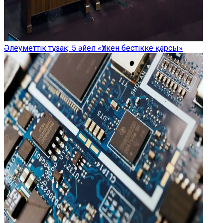
Әлеуметтік тұзақ: 5 әйел «Үлкен бестікке қарсы»