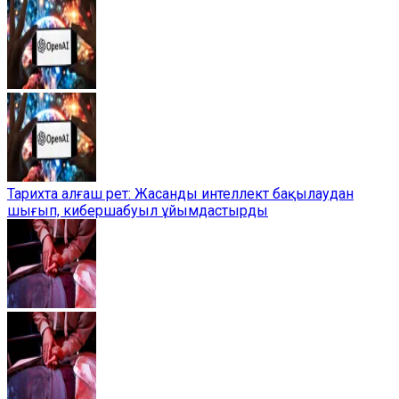
Тарихта алғаш рет: Жасанды интеллект бақылаудан
шығып, кибершабуыл ұйымдастырды