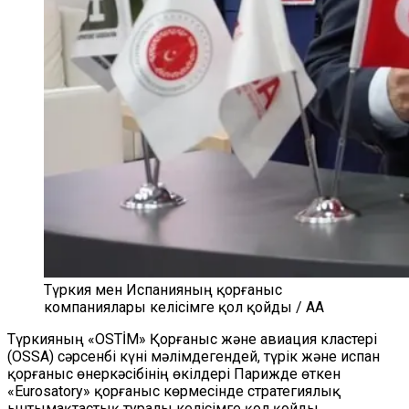
Түркия мен Испанияның қорғаныс
компаниялары келісімге қол қойды / AA
Түркияның «OSTİM» Қорғаныс және авиация кластері
(OSSA) сәрсенбі күні мәлімдегендей, түрік және испан
қорғаныс өнеркәсібінің өкілдері Парижде өткен
«Eurosatory» қорғаныс көрмесінде стратегиялық
ынтымақтастық туралы келісімге қол қойды.