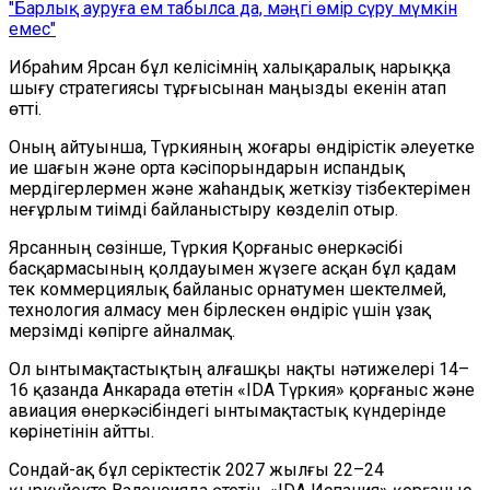
"Барлық ауруға ем табылса да, мәңгі өмір сүру мүмкін
емес"
Ибраһим Ярсан бұл келісімнің халықаралық нарыққа
шығу стратегиясы тұрғысынан маңызды екенін атап
өтті.
Оның айтуынша, Түркияның жоғары өндірістік әлеуетке
ие шағын және орта кәсіпорындарын испандық
мердігерлермен және жаһандық жеткізу тізбектерімен
неғұрлым тиімді байланыстыру көзделіп отыр.
Ярсанның сөзінше, Түркия Қорғаныс өнеркәсібі
басқармасының қолдауымен жүзеге асқан бұл қадам
тек коммерциялық байланыс орнатумен шектелмей,
технология алмасу мен бірлескен өндіріс үшін ұзақ
мерзімді көпірге айналмақ.
Ол ынтымақтастықтың алғашқы нақты нәтижелері 14–
16 қазанда Анкарада өтетін «IDA Tүркия» қорғаныс және
авиация өнеркәсібіндегі ынтымақтастық күндерінде
көрінетінін айтты.
Сондай-ақ бұл серіктестік 2027 жылғы 22–24