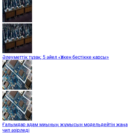
Әлеуметтік тұзақ: 5 әйел «Үлкен бестікке қарсы»
Ғалымдар адам миының жұмысын модельдейтін жаңа
чип әзірледі