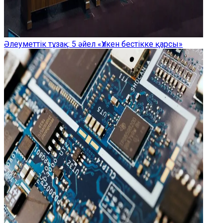
Әлеуметтік тұзақ: 5 әйел «Үлкен бестікке қарсы»