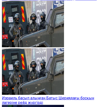
Израиль басып алынған Батыс Шериядағы босқын
лагеріне рейд жүргізді