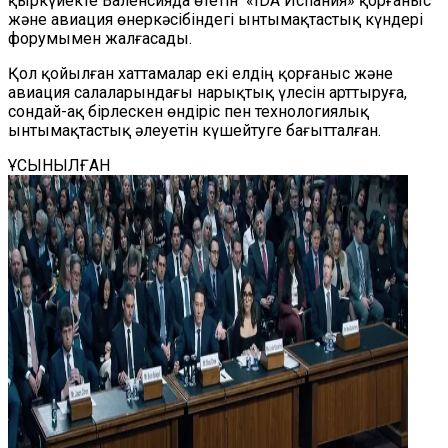
қыркүйекте Валенсияда өтетін «IDA Испания» қорғаныс
және авиация өнеркәсібіндегі ынтымақтастық күндері
форумымен жалғасады.
Қол қойылған хаттамалар екі елдің қорғаныс және
авиация салаларындағы нарықтық үлесін арттыруға,
сондай-ақ бірлескен өндіріс пен технологиялық
ынтымақтастық әлеуетін күшейтуге бағытталған.
ҰСЫНЫЛҒАН