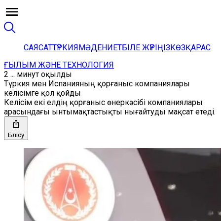
САЯСАТ
ТҮРКИЯ
МӘДЕНИЕТ
БІЛЕ ЖҮРІҢІЗ
КӨЗҚАРАС
ҒЫЛЫМ ЖӘНЕ ТЕХНОЛОГИЯ
2 ... минут оқылды
Түркия мен Испанияның қорғаныс компаниялары
келісімге қол қойды
Келісім екі елдің қорғаныс өнеркәсібі компаниялары
арасындағы ынтымақтастықты нығайтуды мақсат етеді.
Бөлісу