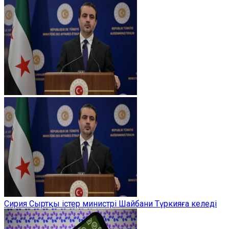
Сирия Сыртқы істер министрі Шайбани Түркияға келеді