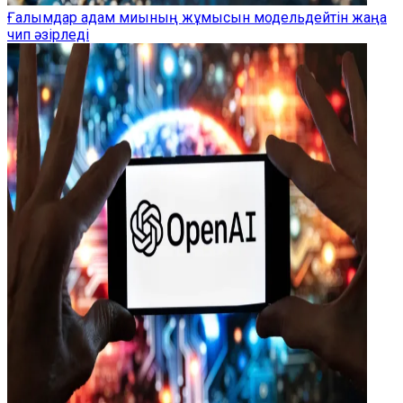
Ғалымдар адам миының жұмысын модельдейтін жаңа
чип әзірледі