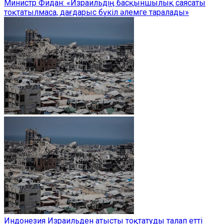
Министр Фидан: «Израильдің басқыншылық саясаты
тоқтатылмаса, дағдарыс бүкіл әлемге таралады»
Индонезия Израильден атысты тоқтатуды талап етті