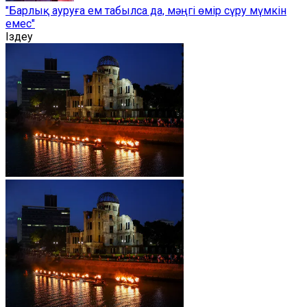
"Барлық ауруға ем табылса да, мәңгі өмір сүру мүмкін
емес"
Іздеу