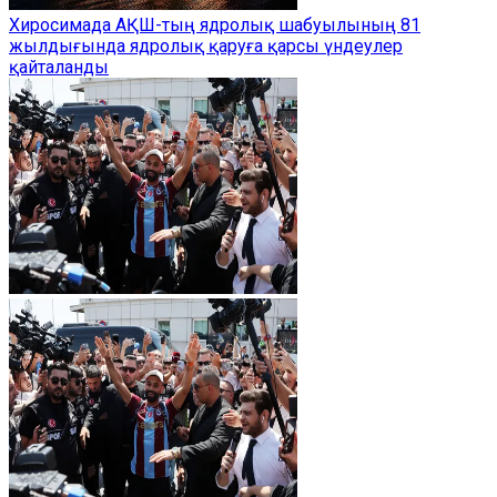
Хиросимада АҚШ-тың ядролық шабуылының 81
жылдығында ядролық қаруға қарсы үндеулер
қайталанды