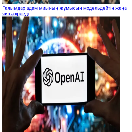
Ғалымдар адам миының жұмысын модельдейтін жаңа
чип әзірледі