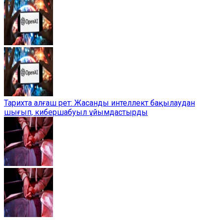
Тарихта алғаш рет: Жасанды интеллект бақылаудан
шығып, кибершабуыл ұйымдастырды