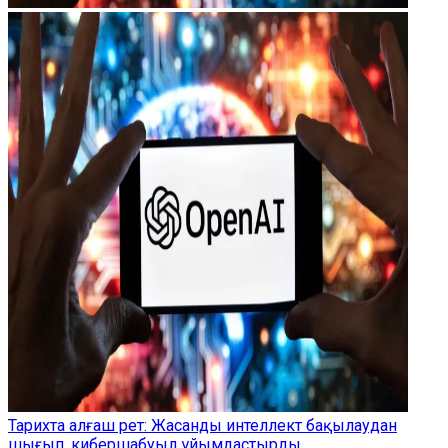
Тарихта алғаш рет: Жасанды интеллект бақылаудан
шығып, кибершабуыл ұйымдастырды