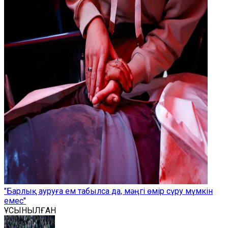
"Барлық ауруға ем табылса да, мәңгі өмір сүру мүмкін
емес"
ҰСЫНЫЛҒАН