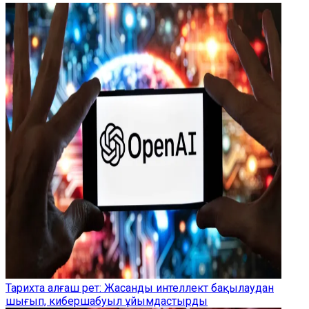
Тарихта алғаш рет: Жасанды интеллект бақылаудан
шығып, кибершабуыл ұйымдастырды