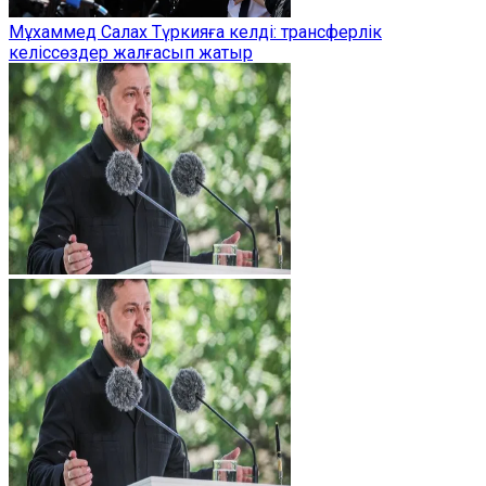
Мұхаммед Салах Түркияға келді: трансферлік
келіссөздер жалғасып жатыр