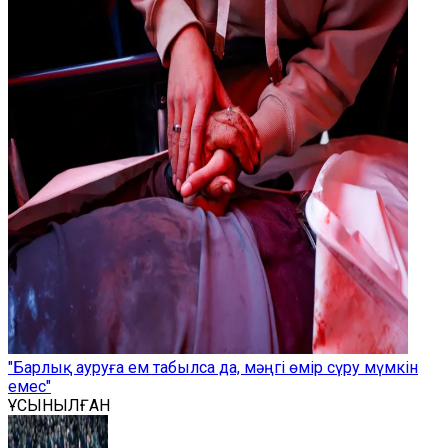
"Барлық ауруға ем табылса да, мәңгі өмір сүру мүмкін
емес"
ҰСЫНЫЛҒАН