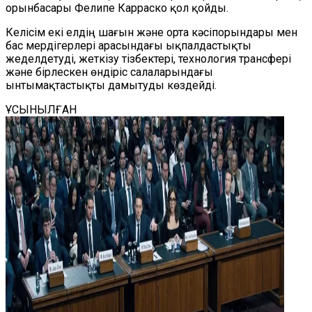
орынбасары Фелипе Карраско қол қойды.
Келісім екі елдің шағын және орта кәсіпорындары мен
бас мердігерлері арасындағы ықпалдастықты
жеделдетуді, жеткізу тізбектері, технология трансфері
және бірлескен өндіріс салаларындағы
ынтымақтастықты дамытуды көздейді.
ҰСЫНЫЛҒАН