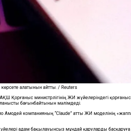
 көрсете алатынын айтты. / Reuters
АҚШ Қорғаныс министрлігінің ЖИ жүйелеріндегі қорғаныс
йланысты бағынбайтынын мәлімдеді.
арио Амодей компанияның
“
Claude
”
атты ЖИ моделінің «жапп
үйелері адам бақылауынсыз мұндай қаруларды басқаруға же