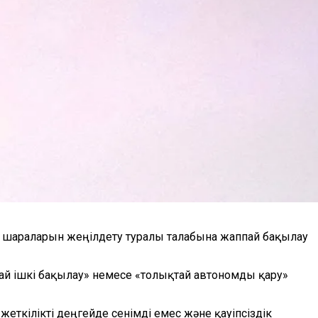
 шараларын жеңілдету туралы талабына жаппай бақылау
ай ішкі бақылау» немесе «толықтай автономды қару»
ткілікті деңгейде сенімді емес және қауіпсіздік