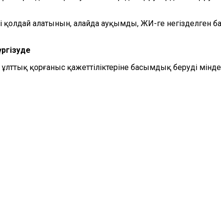
кті қолдай алатынын, алайда ауқымды, ЖИ-ге негізделген
ргіз
уде
лттық қорғаныс қажеттіліктерін
е басымдық беруді
мінде