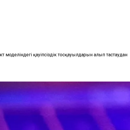
моделіндегі қауіпсіздік тосқауылдарын алып тастаудан