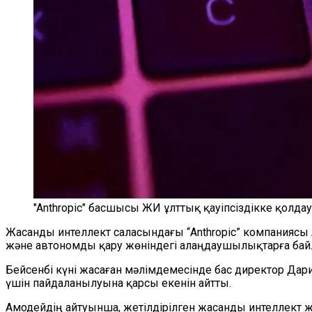
"Anthropic" басшысы ЖИ ұлттық қауіпсіздікке қолдау
Жасанды интеллект саласындағы “Anthropic”
компаниясы 
және автономды қару жөніндегі алаңдаушылықтарға ба
Бейсенбі күні жасаған мәлімдемесінде бас директор Д
үшін пайдаланылуына қарсы екенін айтты.
Амодейдің айтуынша, жетілдірілген жасанды интеллект ж