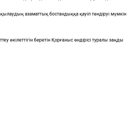
 бақылаудың азаматтық бостандық
қ
а қауіп төндіруі мүмкін
ттеу өкілеттігін беретін Қорғаныс өндірісі туралы
заңды