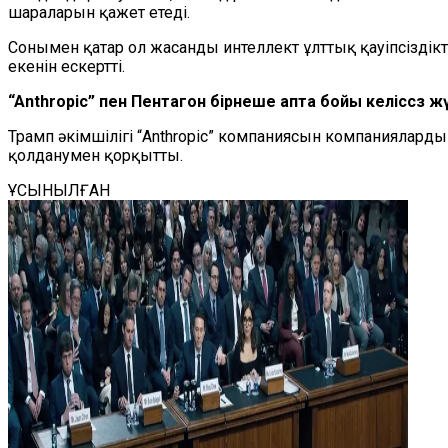
шараларын қажет етеді.
Сонымен қатар ол жасанды интеллект ұлттық қауіпсізді
екенін ескертті.
“
Anthropic
”
пен Пентагон бірнеше апта бойы келіссөз жү
Трамп әкімшілігі
“
Anthropic
”
компаниясын компанияларды ұ
қолданумен қорқытты
.
ҰСЫНЫЛҒАН