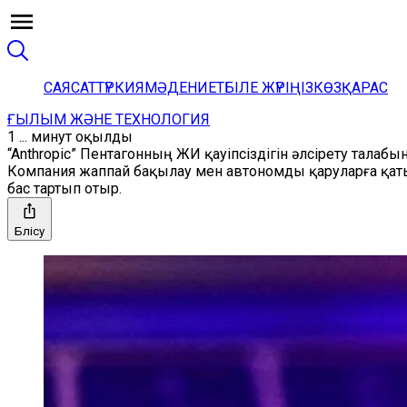
САЯСАТ
ТҮРКИЯ
МӘДЕНИЕТ
БІЛЕ ЖҮРІҢІЗ
КӨЗҚАРАС
ҒЫЛЫМ ЖӘНЕ ТЕХНОЛОГИЯ
1 ... минут оқылды
“Anthropic” Пентагонның ЖИ қауіпсіздігін әлсірету тала
Компания жаппай бақылау мен автономды қаруларға қат
бас тартып отыр.
Бөлісу