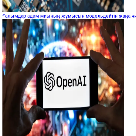
Ғалымдар адам миының жұмысын модельдейтін жаңа чип