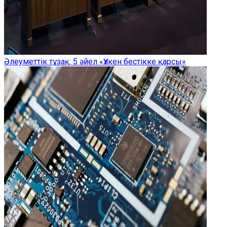
Әлеуметтік тұзақ: 5 әйел «Үлкен бестікке қарсы»