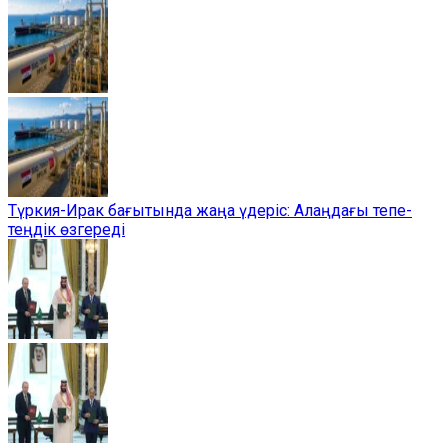
Түркия-Ирак бағытында жаңа үдеріс: Алаңдағы тепе-
теңдік өзгереді