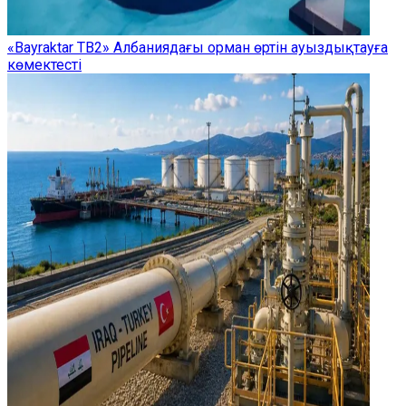
«Bayraktar TB2» Албаниядағы орман өртін ауыздықтауға
көмектесті