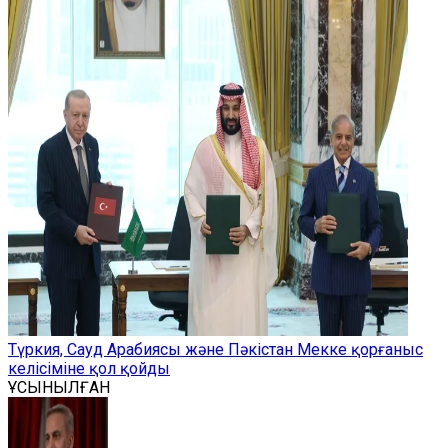
Түркия, Сауд Арабиясы және Пәкістан Мекке қорғаныс
келісіміне қол қойды
ҰСЫНЫЛҒАН