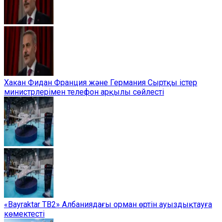
Хакан Фидан Франция және Германия Сыртқы істер
министрлерімен телефон арқылы сөйлесті
«Bayraktar TB2» Албаниядағы орман өртін ауыздықтауға
көмектесті