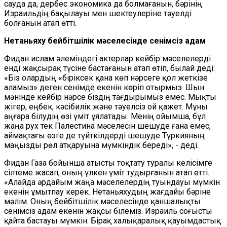
сауда да, дербес экономика да болмағанын, бәрінің
Израильдің бақылауы мен шектеулеріне тәуелді
болғанын атап өтті.
Нетаньяху бейбітшілік мәселесінде сенімсіз адам
Фидан ислам әлеміндегі актерлар кейбір мәселелерді
енді жақсырақ түсіне бастағанын атап өтіп, былай деді:
«Біз олардың «біріксек қана көп нәрсеге қол жеткізе
аламыз»
деген сенімде екенін көріп отырмыз. Шын
мәнінде кейбір нәрсе біздің тағдырымыз емес. Мықты
жігер, еңбек, кәсібилік және тәуелсіз ой қажет. Мұны
аңғара білудің өзі үміт ұялатады. Менің ойымша, бұл
жаңа рух тек Палестина мәселесін шешуде ғана емес,
аймақтағы өзге де түйткілдерді шешуде Түркияның
маңызды рөл атқаруына мүмкіндік береді», - деді.
Фидан Газа бойынша атысты тоқтату туралы келісімге
сілтеме жасап, оның үлкен үміт тудырғанын атап өтті.
«Алайда әрдайым жаңа мәселелердің туындауы мүмкін
екенін ұмытпау керек. Нетаньяхудың жағдайы бәріне
мәлім. Оның бейбітшілік мәселесінде қаншалықты
сенімсіз адам екенін жақсы білеміз. Израиль соғысты
қайта бастауы мүмкін. Бірақ халықаралық қауымдастық