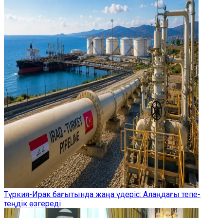
Түркия-Ирак бағытында жаңа үдеріс: Алаңдағы тепе-
теңдік өзгереді