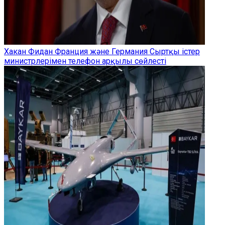
Хакан Фидан Франция және Германия Сыртқы істер
министрлерімен телефон арқылы сөйлесті