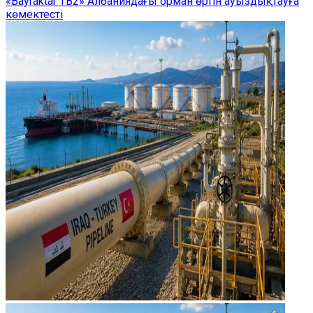
«Bayraktar TB2» Албаниядағы орман өртін ауыздықтауға
көмектесті