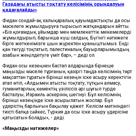
Газадағы атысты тоқтату келісімінің орындалуын
қадағалайды»
Фидан сондай-ақ халықаралық қауымдастықты да осы
мәселеге жұмылдыруға тырысып жатқандарын айтты.
«Біз қоғамдық ұйымдар мен мемлекеттік мекемелерді
жұмылдырып, барынша күш салдық. Бүгінгі нәтижеге
бірге жеткенімізге шын жүректен қуаныштымыз. Енді
қан төгуді тоқтатып, палестиналық бауырларымыздың
азабын жеңілдетуге үміт бар», – деді ол.
Фидан осы кезеңнен бастап алдарында бірнеше
маңызды мәселе тұрғанын, қазіргі таңда келісімнің төрт
мақсаттан тұратын бірінші кезеңін іске асыру керектігін
атап өтіп, «Алдымен атысты тоқтату, тұтқын алмасу,
гуманитарлық көмектің үзіліссіз әрі шұғыл түрде
басталуы, Израиль әскерінің шегінуі. Бұл келісімнің
бірінші кезеңінде іске асырылатын жоспар. Бұл
үдерістің барлығын бақылау қажет. Келісім мәтініндегі
тиісті бапқа сәйкес, Түркия да осы іске асыру үдерісіне
қатысатын болады», - деді.
«Маңызды нәтижелер»