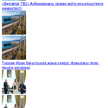
«Bayraktar TB2» Албаниядағы орман өртін ауыздықтауға
көмектесті
Түркия-Ирак бағытында жаңа үдеріс: Алаңдағы тепе-
теңдік өзгереді