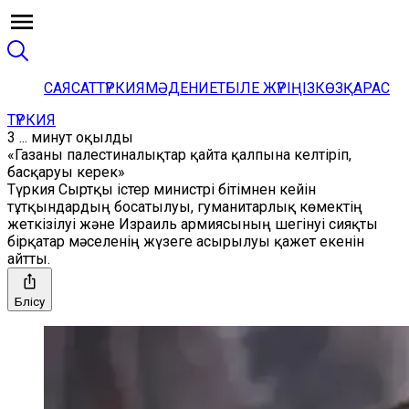
САЯСАТ
ТҮРКИЯ
МӘДЕНИЕТ
БІЛЕ ЖҮРІҢІЗ
КӨЗҚАРАС
ТҮРКИЯ
3 ... минут оқылды
«Газаны палестиналықтар қайта қалпына келтіріп,
басқаруы керек»
Түркия Сыртқы істер министрі бітімнен кейін
тұтқындардың босатылуы, гуманитарлық көмектің
жеткізілуі және Израиль армиясының шегінуі сияқты
бірқатар мәселенің жүзеге асырылуы қажет екенін
айтты.
Бөлісу