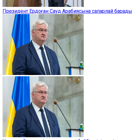
Президент Ердоған Сауд Арабиясына сапарлай барады