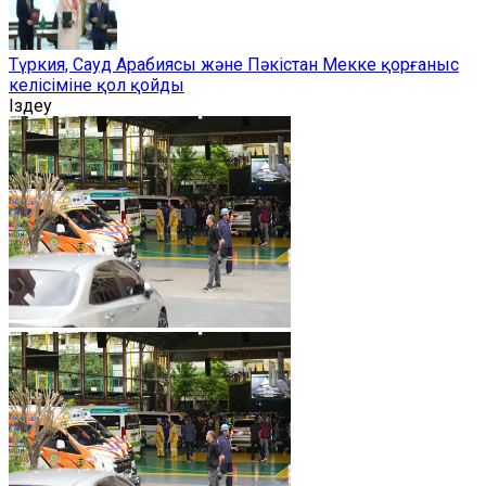
Түркия, Сауд Арабиясы және Пәкістан Мекке қорғаныс
келісіміне қол қойды
Іздеу