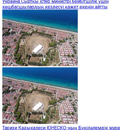
Украина Сыртқы істер министрі бейбітшілік үшін
көшбасшылардың кездесуі қажет екенін айтты
Тарихи Кадыкалеси ЮНЕСКО-ның Бүкіләлемдік мұра