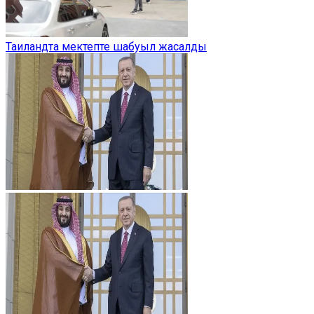
Таиландта мектепте шабуыл жасалды