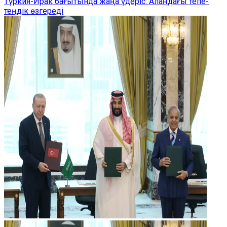
Түркия-Ирак бағытында жаңа үдеріс: Алаңдағы тепе-
теңдік өзгереді