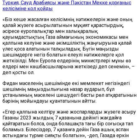
Түркия, Сауд Арабиясы және Пәкістан Мекке қорғаныс
келісіміне қол қойды
«Біз кеше жасалған келісімнің нәтижелерін және оның
қалай жүзеге асырылатынын мұқият қарастырдық,
әсіресе еуропалықтар мен халықаралық
қауымдастықтың Газа аймағының экономикасы мен
қалпына келуіне және әкімшіліктің жаңғыруына қалай
үлес қоса алатынын талқыладық. Бүгін маңызды
шешімдерге негіз болатын елеулі нәтижелерге қол
жеткізілді. Мен Еуропа елдерінің министрлері мұны өз
елдері мен көшбасшыларына жеткізеді деп сенемін», –
деп қосты ол.
Фидан мәселенің шешімінде екі мемлекет негізіндегі
шешімнің маңыздылығына назар аударып, бұл
ұстанымның мәселені шешудегі басты рөл атқаратынын
бәрінің мойындауы қуантатынын айтты.
«Егер қалпына келтіру және жоспарларды жүзеге асыру
Газаны 2023 жылдың 7 қазанына дейінгі жағдайға
қайтаратын болса, онда болашақта тағы бір соғысқа тап
боламыз. Білесіздер, 7 қазанға дейін Газа ашық аспан
астындағы түрме сияқты болатын», -деп, Газада еркін