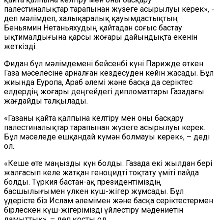
палестиналықтар тарапынан жүзеге асырылуы керек», -
деп мәлімдеп, халықаралық қауымдастықтың
Беньямин Нетаньяхудың қайтадан соғыс бастау
ықтималдығына қарсы жоғары дайындықта екенін
жеткізді.
Фидан бұл мәлімдемені бейсенбі күні Парижде өткен
Газа мәселесіне арналған кездесуден кейін жасады. Бұл
жиында Еуропа, Араб әлемі және басқа да серіктес
елдердің жоғары деңгейдегі дипломаттары Газадағы
жағдайды талқылады.
«Газаны қайта қалпына келтіру мен оны басқару
палестиналықтар тарапынан жүзеге асырылуы керек.
Бұл мәселеде ешқандай күмән болмауы керек», – деді
ол.
«Кеше өте маңызды күн болды. Газада екі жылдан бері
жалғасып келе жатқан геноцидті тоқтату үміті пайда
болды. Түркия бастан-ақ президентіміздің
басшылығымен үлкен күш-жігер жұмсады. Бұл
үдерісте біз Ислам әлемімен және басқа серіктестермен
бірлескен күш-жігерімізді үйлестіру мәдениетін
дамыттық», – деп қосты ол.