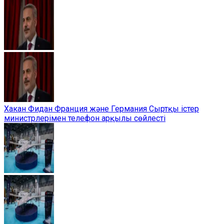
Хакан Фидан Франция және Германия Сыртқы істер
министрлерімен телефон арқылы сөйлесті