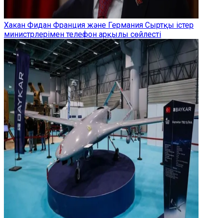
Хакан Фидан Франция және Германия Сыртқы істер
министрлерімен телефон арқылы сөйлесті