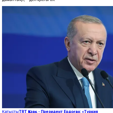
Қатысты
TRT Қазақ - Президент Ердоған: «Түркия