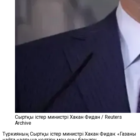
Сыртқы істер министрі Хакан Фидан / Reuters
Archive
Түркияның Сыртқы істер министрі Хакан Фидан: «Газаны
қайта қалпына келтіру мен оны басқару