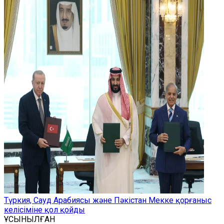
Түркия, Сауд Арабиясы және Пәкістан Мекке қорғаныс
келісіміне қол қойды
ҰСЫНЫЛҒАН