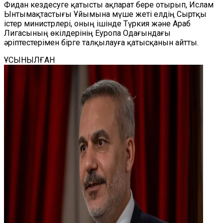
Фидан кездесуге қатысты ақпарат бере отырып, Ислам
Ынтымақтастығы Ұйымына мүше жеті елдің Сыртқы
істер министрлері, оның ішінде Түркия және Араб
Лигасының өкілдерінің Еуропа Одағындағы
әріптестерімен бірге талқылауға қатысқанын айтты.
ҰСЫНЫЛҒАН