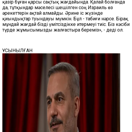
қазір бұған қарсы сақтық жағдайында. Қалай болғанда
да, тұтқындар мәселесі шешілген соң Израиль өз
әрекеттерін ақтай алмайды. Әрине іс жүзінде
қиындықтар туындауы мүмкін. Бұл - табиғи нәрсе. Бірақ
мұндай жағдай бізді үмітсіздікке итермеуі тиіс. Біз кәсіби
түрде жұмысымызды жалғастыра береміз», - деді ол.
ҰСЫНЫЛҒАН