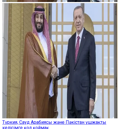
Түркия, Сауд Арабиясы және Пәкістан үшжақты
келісімге қол қоймақ