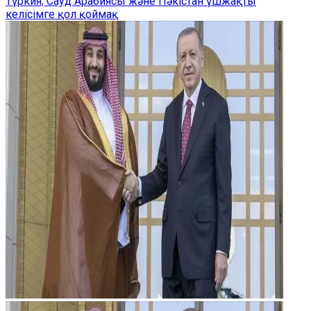
Түркия, Сауд Арабиясы және Пәкістан үшжақты
келісімге қол қоймақ