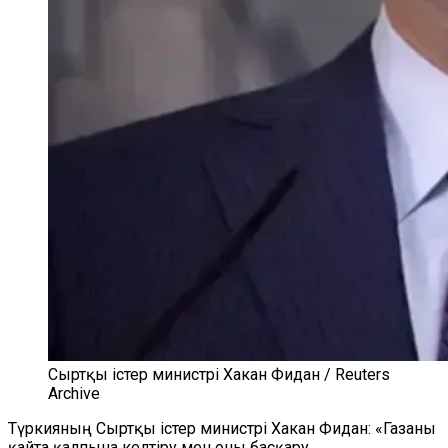
Сыртқы істер министрі Хакан Фидан / Reuters
Archive
Түркияның Сыртқы істер министрі Хакан Фидан: «Газаны
қайта қалпына келтіру мен оны басқару