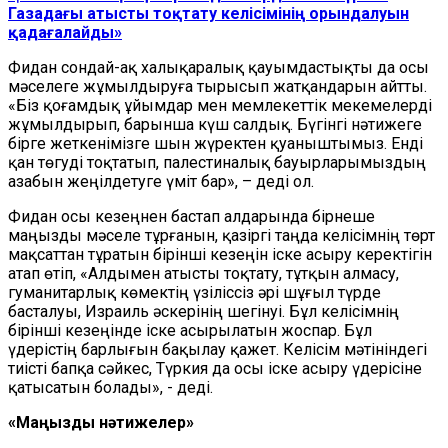
Газадағы атысты тоқтату келісімінің орындалуын
қадағалайды»
Фидан сондай-ақ халықаралық қауымдастықты да осы
мәселеге жұмылдыруға тырысып жатқандарын айтты.
«Біз қоғамдық ұйымдар мен мемлекеттік мекемелерді
жұмылдырып, барынша күш салдық. Бүгінгі нәтижеге
бірге жеткенімізге шын жүректен қуаныштымыз. Енді
қан төгуді тоқтатып, палестиналық бауырларымыздың
азабын жеңілдетуге үміт бар», – деді ол.
Фидан осы кезеңнен бастап алдарында бірнеше
маңызды мәселе тұрғанын, қазіргі таңда келісімнің төрт
мақсаттан тұратын бірінші кезеңін іске асыру керектігін
атап өтіп, «Алдымен атысты тоқтату, тұтқын алмасу,
гуманитарлық көмектің үзіліссіз әрі шұғыл түрде
басталуы, Израиль әскерінің шегінуі. Бұл келісімнің
бірінші кезеңінде іске асырылатын жоспар. Бұл
үдерістің барлығын бақылау қажет. Келісім мәтініндегі
тиісті бапқа сәйкес, Түркия да осы іске асыру үдерісіне
қатысатын болады», - деді.
«Маңызды нәтижелер»