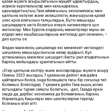
қалай жүзеге асырылатынын мұқият қарастырдық,
әсіресе еуропалықтар мен халықаралық
қауымдастықтың Газа аймағының экономикасы мен
қалпына келуіне және әкімшіліктің жаңғыруына қалай
үлес қоса алатынын талқыладық. Бүгін маңызды
шешімдерге негіз болатын елеулі нәтижелерге қол
жеткізілді. Мен Еуропа елдерінің министрлері мұны өз
елдері мен көшбасшыларына жеткізеді деп сенемін», –
деп қосты ол.
Фидан мәселенің шешімінде екі мемлекет негізіндегі
шешімнің маңыздылығына назар аударып, бұл
ұстанымның мәселені шешудегі басты рөл атқаратынын
бәрінің мойындауы қуантатынын айтты.
«Егер қалпына келтіру және жоспарларды жүзеге асыру
Газаны 2023 жылдың 7 қазанына дейінгі жағдайға
қайтаратын болса, онда болашақта тағы бір соғысқа тап
боламыз. Білесіздер, 7 қазанға дейін Газа ашық аспан
астындағы түрме сияқты болатын», -деп, Газада еркін
сауда да, дербес экономика да болмағанын, бәрінің
Израильдің бақылауы мен шектеулеріне тәуелді
болғанын атап өтті.