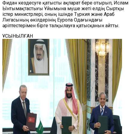
Фидан кездесуге қатысты ақпарат бере отырып, Ислам
Ынтымақтастығы Ұйымына мүше жеті елдің Сыртқы
істер министрлері, оның ішінде Түркия және Араб
Лигасының өкілдерінің Еуропа Одағындағы
әріптестерімен бірге талқылауға қатысқанын айтты.
ҰСЫНЫЛҒАН