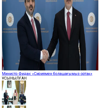
Министр Фидан: «Сириямен болашағымыз ортақ»
ҰСЫНЫЛҒАН