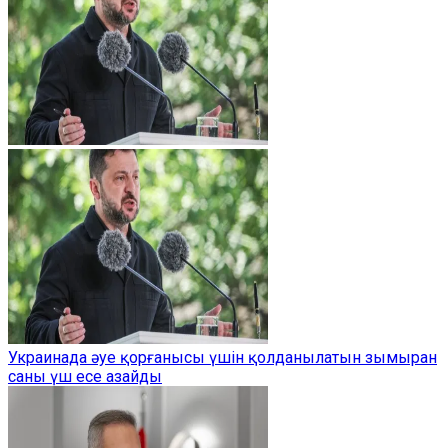
Украинада әуе қорғанысы үшін қолданылатын зымыран
саны үш есе азайды