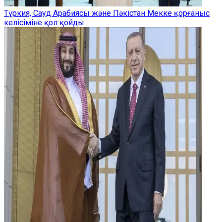
Түркия, Сауд Арабиясы және Пәкістан Мекке қорғаныс
келісіміне қол қойды