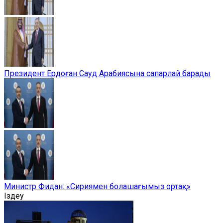
Президент Ердоған Сауд Арабиясына сапарлай барады
Министр Фидан: «Сириямен болашағымыз ортақ»
Іздеу