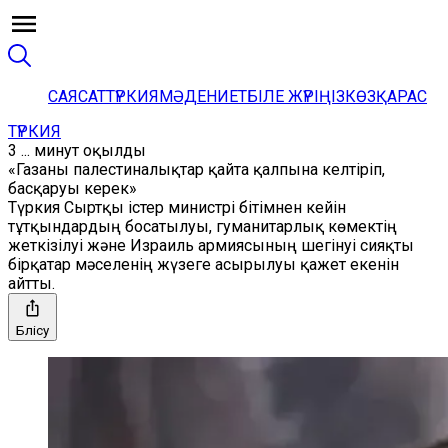
САЯСАТ
ТҮРКИЯ
МӘДЕНИЕТ
БІЛЕ ЖҮРІҢІЗ
КӨЗҚАРАС
ТҮРКИЯ
3 ... минут оқылды
«Газаны палестиналықтар қайта қалпына келтіріп,
басқаруы керек»
Түркия Сыртқы істер министрі бітімнен кейін
тұтқындардың босатылуы, гуманитарлық көмектің
жеткізілуі және Израиль армиясының шегінуі сияқты
бірқатар мәселенің жүзеге асырылуы қажет екенін
айтты.
Бөлісу