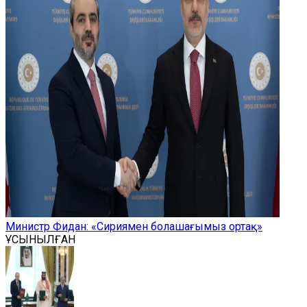
Министр Фидан: «Сириямен болашағымыз ортақ»
ҰСЫНЫЛҒАН