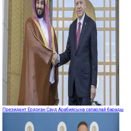
Президент Ердоған Сауд Арабиясына сапарлай барады