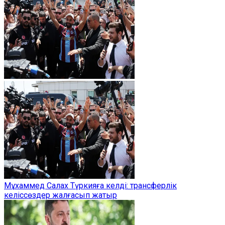
Мұхаммед Салах Түркияға келді: трансферлік
келіссөздер жалғасып жатыр