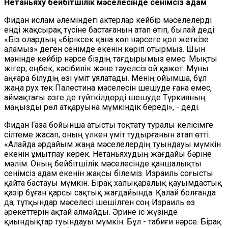
Нетаньяху бейбітшілік мәселесінде сенімсіз адам
Фидан ислам әлеміндегі актерлар кейбір мәселелерді
енді жақсырақ түсіне бастағанын атап өтіп, былай деді:
«Біз олардың «біріксек қана көп нәрсеге қол жеткізе
аламыз»
деген сенімде екенін көріп отырмыз. Шын
мәнінде кейбір нәрсе біздің тағдырымыз емес. Мықты
жігер, еңбек, кәсібилік және тәуелсіз ой қажет. Мұны
аңғара білудің өзі үміт ұялатады. Менің ойымша, бұл
жаңа рух тек Палестина мәселесін шешуде ғана емес,
аймақтағы өзге де түйткілдерді шешуде Түркияның
маңызды рөл атқаруына мүмкіндік береді», - деді.
Фидан Газа бойынша атысты тоқтату туралы келісімге
сілтеме жасап, оның үлкен үміт тудырғанын атап өтті.
«Алайда әрдайым жаңа мәселелердің туындауы мүмкін
екенін ұмытпау керек. Нетаньяхудың жағдайы бәріне
мәлім. Оның бейбітшілік мәселесінде қаншалықты
сенімсіз адам екенін жақсы білеміз. Израиль соғысты
қайта бастауы мүмкін. Бірақ халықаралық қауымдастық
қазір бұған қарсы сақтық жағдайында. Қалай болғанда
да, тұтқындар мәселесі шешілген соң Израиль өз
әрекеттерін ақтай алмайды. Әрине іс жүзінде
қиындықтар туындауы мүмкін. Бұл - табиғи нәрсе. Бірақ