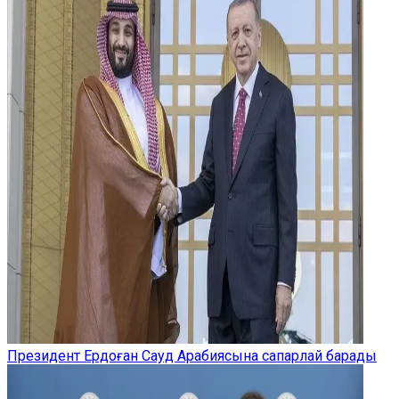
Президент Ердоған Сауд Арабиясына сапарлай барады