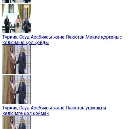
Түркия, Сауд Арабиясы және Пәкістан Мекке қорғаныс
келісіміне қол қойды
Түркия, Сауд Арабиясы және Пәкістан үшжақты
келісімге қол қоймақ