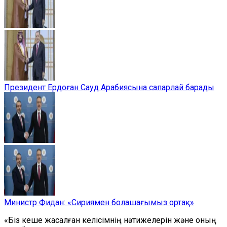
Президент Ердоған Сауд Арабиясына сапарлай барады
Министр Фидан: «Сириямен болашағымыз ортақ»
«Біз кеше жасалған келісімнің нәтижелерін және оның