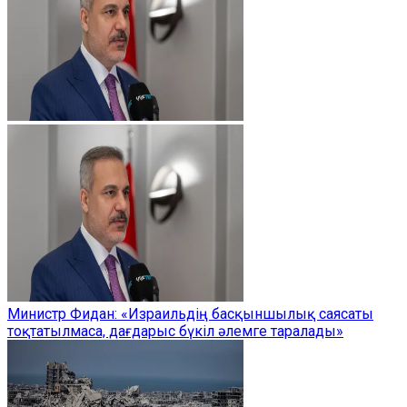
Министр Фидан: «Израильдің басқыншылық саясаты
тоқтатылмаса, дағдарыс бүкіл әлемге таралады»