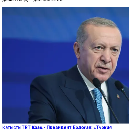
Қатысты
TRT Қазақ - Президент Ердоған: «Түркия