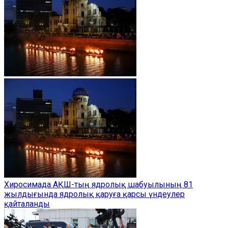
Хиросимада АҚШ-тың ядролық шабуылының 81
жылдығында ядролық қаруға қарсы үндеулер
қайталанды