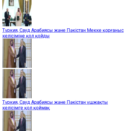
Түркия, Сауд Арабиясы және Пәкістан Мекке қорғаныс
келісіміне қол қойды
Түркия, Сауд Арабиясы және Пәкістан үшжақты
келісімге қол қоймақ