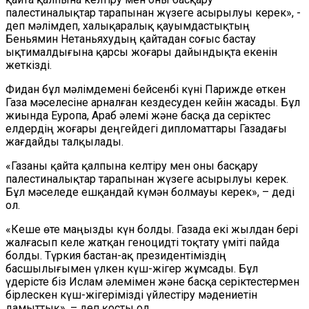
палестиналықтар тарапынан жүзеге асырылуы керек», -
деп мәлімдеп, халықаралық қауымдастықтың
Беньямин Нетаньяхудың қайтадан соғыс бастау
ықтималдығына қарсы жоғары дайындықта екенін
жеткізді.
Фидан бұл мәлімдемені бейсенбі күні Парижде өткен
Газа мәселесіне арналған кездесуден кейін жасады. Бұл
жиында Еуропа, Араб әлемі және басқа да серіктес
елдердің жоғары деңгейдегі дипломаттары Газадағы
жағдайды талқылады.
«Газаны қайта қалпына келтіру мен оны басқару
палестиналықтар тарапынан жүзеге асырылуы керек.
Бұл мәселеде ешқандай күмән болмауы керек», – деді
ол.
«Кеше өте маңызды күн болды. Газада екі жылдан бері
жалғасып келе жатқан геноцидті тоқтату үміті пайда
болды. Түркия бастан-ақ президентіміздің
басшылығымен үлкен күш-жігер жұмсады. Бұл
үдерісте біз Ислам әлемімен және басқа серіктестермен
бірлескен күш-жігерімізді үйлестіру мәдениетін
дамыттық», – деп қосты ол.