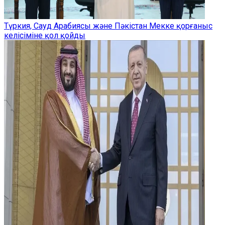
Түркия, Сауд Арабиясы және Пәкістан Мекке қорғаныс
келісіміне қол қойды