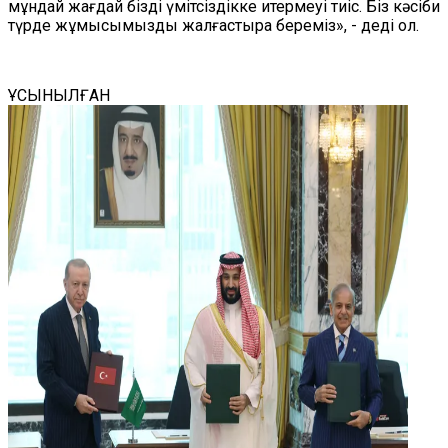
мұндай жағдай бізді үмітсіздікке итермеуі тиіс. Біз кәсіби
түрде жұмысымызды жалғастыра береміз», - деді ол.
ҰСЫНЫЛҒАН