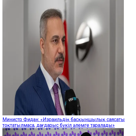
Министр Фидан: «Израильдің басқыншылық саясаты
тоқтатылмаса, дағдарыс бүкіл әлемге таралады»