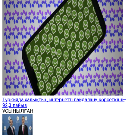
Түркияда халықтың интернетті пайдалану көрсеткіші ̶
92,3 пайыз
ҰСЫНЫЛҒАН