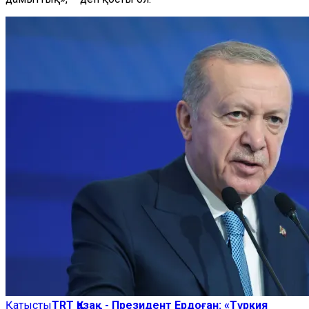
Қатысты
TRT Қазақ - Президент Ердоған: «Түркия