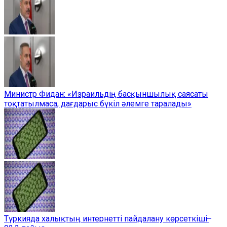
Министр Фидан: «Израильдің басқыншылық саясаты
тоқтатылмаса, дағдарыс бүкіл әлемге таралады»
Түркияда халықтың интернетті пайдалану көрсеткіші ̶