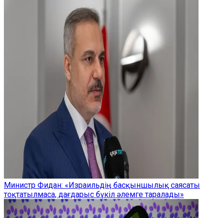
Министр Фидан: «Израильдің басқыншылық саясаты
тоқтатылмаса, дағдарыс бүкіл әлемге таралады»