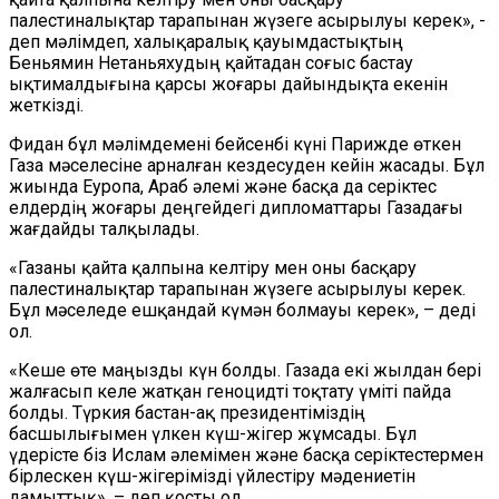
палестиналықтар тарапынан жүзеге асырылуы керек», -
деп мәлімдеп, халықаралық қауымдастықтың
Беньямин Нетаньяхудың қайтадан соғыс бастау
ықтималдығына қарсы жоғары дайындықта екенін
жеткізді.
Фидан бұл мәлімдемені бейсенбі күні Парижде өткен
Газа мәселесіне арналған кездесуден кейін жасады. Бұл
жиында Еуропа, Араб әлемі және басқа да серіктес
елдердің жоғары деңгейдегі дипломаттары Газадағы
жағдайды талқылады.
«Газаны қайта қалпына келтіру мен оны басқару
палестиналықтар тарапынан жүзеге асырылуы керек.
Бұл мәселеде ешқандай күмән болмауы керек», – деді
ол.
«Кеше өте маңызды күн болды. Газада екі жылдан бері
жалғасып келе жатқан геноцидті тоқтату үміті пайда
болды. Түркия бастан-ақ президентіміздің
басшылығымен үлкен күш-жігер жұмсады. Бұл
үдерісте біз Ислам әлемімен және басқа серіктестермен
бірлескен күш-жігерімізді үйлестіру мәдениетін
дамыттық», – деп қосты ол.