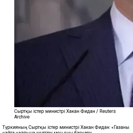
Сыртқы істер министрі Хакан Фидан / Reuters
Archive
Түркияның Сыртқы істер министрі Хакан Фидан: «Газаны
қайта қалпына келтіру мен оны басқару