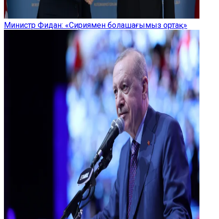
Министр Фидан: «Сириямен болашағымыз ортақ»