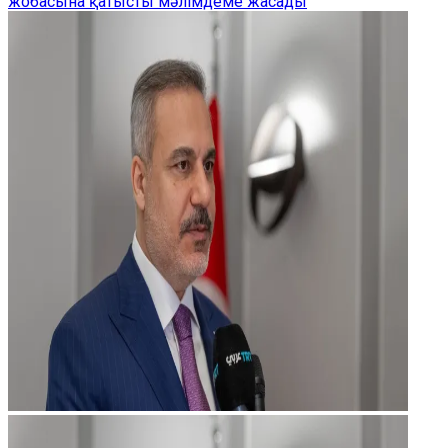
жобасына қатысты мәлімдеме жасады