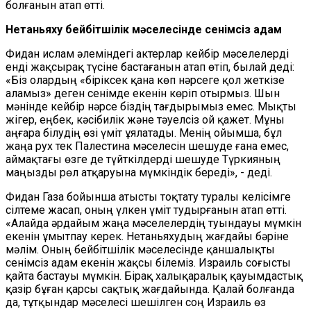
болғанын атап өтті.
Нетаньяху бейбітшілік мәселесінде сенімсіз адам
Фидан ислам әлеміндегі актерлар кейбір мәселелерді
енді жақсырақ түсіне бастағанын атап өтіп, былай деді:
«Біз олардың «біріксек қана көп нәрсеге қол жеткізе
аламыз»
деген сенімде екенін көріп отырмыз. Шын
мәнінде кейбір нәрсе біздің тағдырымыз емес. Мықты
жігер, еңбек, кәсібилік және тәуелсіз ой қажет. Мұны
аңғара білудің өзі үміт ұялатады. Менің ойымша, бұл
жаңа рух тек Палестина мәселесін шешуде ғана емес,
аймақтағы өзге де түйткілдерді шешуде Түркияның
маңызды рөл атқаруына мүмкіндік береді», - деді.
Фидан Газа бойынша атысты тоқтату туралы келісімге
сілтеме жасап, оның үлкен үміт тудырғанын атап өтті.
«Алайда әрдайым жаңа мәселелердің туындауы мүмкін
екенін ұмытпау керек. Нетаньяхудың жағдайы бәріне
мәлім. Оның бейбітшілік мәселесінде қаншалықты
сенімсіз адам екенін жақсы білеміз. Израиль соғысты
қайта бастауы мүмкін. Бірақ халықаралық қауымдастық
қазір бұған қарсы сақтық жағдайында. Қалай болғанда
да, тұтқындар мәселесі шешілген соң Израиль өз