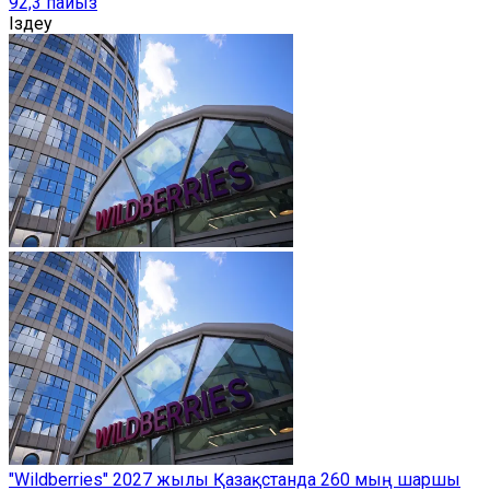
92,3 пайыз
Іздеу
"Wildberries" 2027 жылы Қазақстанда 260 мың шаршы