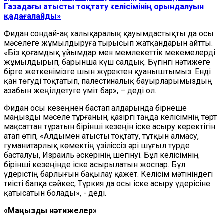
Газадағы атысты тоқтату келісімінің орындалуын
қадағалайды»
Фидан сондай-ақ халықаралық қауымдастықты да осы
мәселеге жұмылдыруға тырысып жатқандарын айтты.
«Біз қоғамдық ұйымдар мен мемлекеттік мекемелерді
жұмылдырып, барынша күш салдық. Бүгінгі нәтижеге
бірге жеткенімізге шын жүректен қуаныштымыз. Енді
қан төгуді тоқтатып, палестиналық бауырларымыздың
азабын жеңілдетуге үміт бар», – деді ол.
Фидан осы кезеңнен бастап алдарында бірнеше
маңызды мәселе тұрғанын, қазіргі таңда келісімнің төрт
мақсаттан тұратын бірінші кезеңін іске асыру керектігін
атап өтіп, «Алдымен атысты тоқтату, тұтқын алмасу,
гуманитарлық көмектің үзіліссіз әрі шұғыл түрде
басталуы, Израиль әскерінің шегінуі. Бұл келісімнің
бірінші кезеңінде іске асырылатын жоспар. Бұл
үдерістің барлығын бақылау қажет. Келісім мәтініндегі
тиісті бапқа сәйкес, Түркия да осы іске асыру үдерісіне
қатысатын болады», - деді.
«Маңызды нәтижелер»