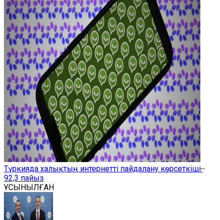
Түркияда халықтың интернетті пайдалану көрсеткіші ̶
92,3 пайыз
ҰСЫНЫЛҒАН