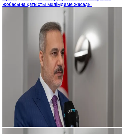
жобасына қатысты мәлімдеме жасады