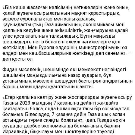
«Біз кеше жасалған келісімнің нәтижелерін және оның
қалай жүзеге асырылатынын мұқият қарастырдық,
әсіресе еуропалықтар мен халықаралық
қауымдастықтың Газа аймағының экономикасы мен
қалпына келуіне және әкімшіліктің жаңғыруына қалай
үлес қоса алатынын талқыладық. Бүгін маңызды
шешімдерге негіз болатын елеулі нәтижелерге қол
жеткізілді. Мен Еуропа елдерінің министрлері мұны өз
елдері мен көшбасшыларына жеткізеді деп сенемін», –
деп қосты ол.
Фидан мәселенің шешімінде екі мемлекет негізіндегі
шешімнің маңыздылығына назар аударып, бұл
ұстанымның мәселені шешудегі басты рөл атқаратынын
бәрінің мойындауы қуантатынын айтты.
«Егер қалпына келтіру және жоспарларды жүзеге асыру
Газаны 2023 жылдың 7 қазанына дейінгі жағдайға
қайтаратын болса, онда болашақта тағы бір соғысқа тап
боламыз. Білесіздер, 7 қазанға дейін Газа ашық аспан
астындағы түрме сияқты болатын», -деп, Газада еркін
сауда да, дербес экономика да болмағанын, бәрінің
Израильдің бақылауы мен шектеулеріне тәуелді