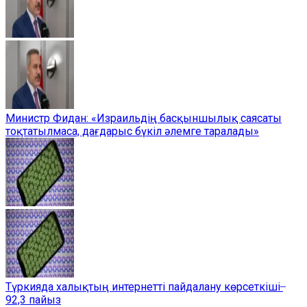
Министр Фидан: «Израильдің басқыншылық саясаты
тоқтатылмаса, дағдарыс бүкіл әлемге таралады»
Түркияда халықтың интернетті пайдалану көрсеткіші ̶
92,3 пайыз