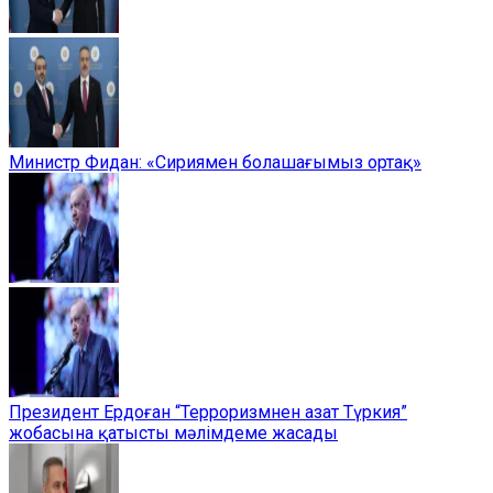
Министр Фидан: «Сириямен болашағымыз ортақ»
Президент Ердоған “Терроризмнен азат Түркия”
жобасына қатысты мәлімдеме жасады