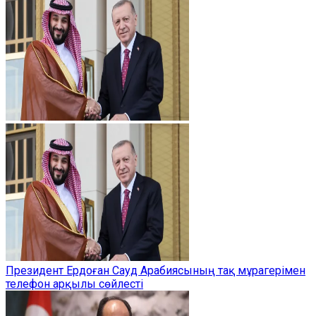
Президент Ердоған Сауд Арабиясының тақ мұрагерімен
телефон арқылы сөйлесті