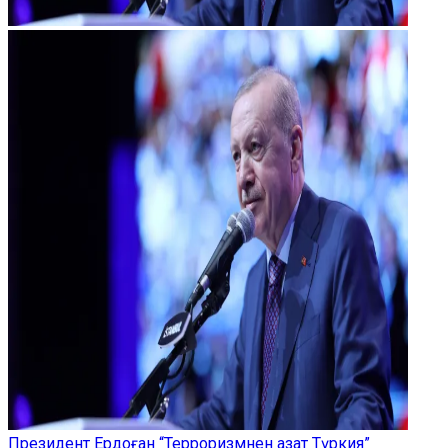
Президент Ердоған “Терроризмнен азат Түркия”