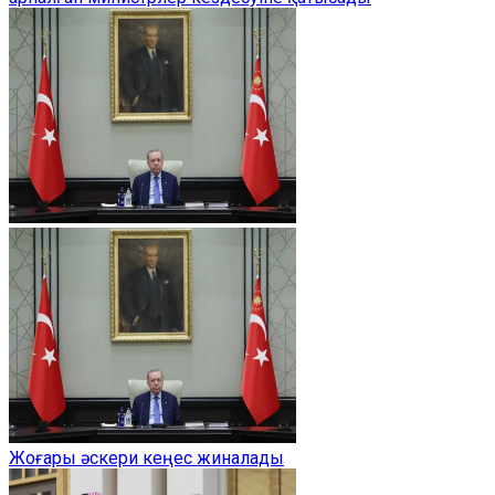
Жоғары әскери кеңес жиналады