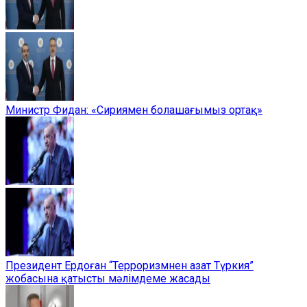
Министр Фидан: «Сириямен болашағымыз ортақ»
Президент Ердоған “Терроризмнен азат Түркия”
жобасына қатысты мәлімдеме жасады