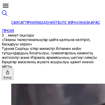
САЯСАТ
ТҮРКИЯ
МӘДЕНИЕТ
БІЛЕ ЖҮРІҢІЗ
КӨЗҚАРАС
ТҮРКИЯ
3 ... минут оқылды
«Газаны палестиналықтар қайта қалпына келтіріп,
басқаруы керек»
Түркия Сыртқы істер министрі бітімнен кейін
тұтқындардың босатылуы, гуманитарлық көмектің
жеткізілуі және Израиль армиясының шегінуі сияқты
бірқатар мәселенің жүзеге асырылуы қажет екенін
айтты.
Бөлісу