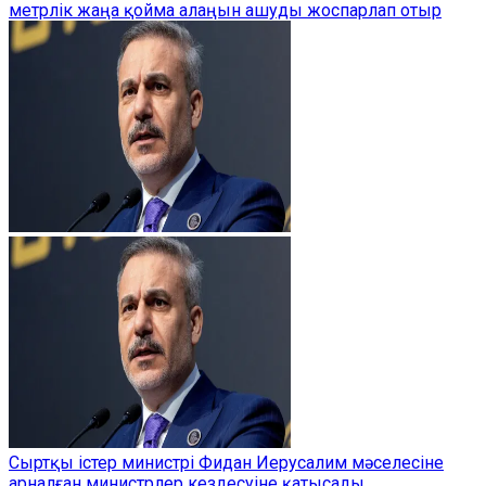
метрлік жаңа қойма алаңын ашуды жоспарлап отыр
Сыртқы істер министрі Фидан Иерусалим мәселесіне
арналған министрлер кездесуіне қатысады