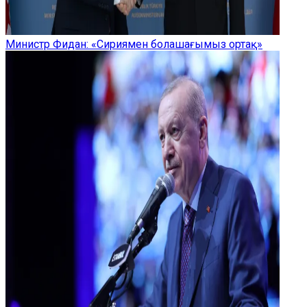
Министр Фидан: «Сириямен болашағымыз ортақ»