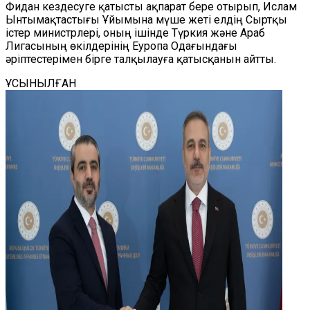
Фидан кездесуге қатысты ақпарат бере отырып, Ислам
Ынтымақтастығы Ұйымына мүше жеті елдің Сыртқы
істер министрлері, оның ішінде Түркия және Араб
Лигасының өкілдерінің Еуропа Одағындағы
әріптестерімен бірге талқылауға қатысқанын айтты.
ҰСЫНЫЛҒАН