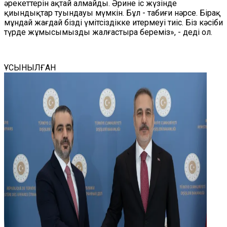
әрекеттерін ақтай алмайды. Әрине іс жүзінде
қиындықтар туындауы мүмкін. Бұл - табиғи нәрсе. Бірақ
мұндай жағдай бізді үмітсіздікке итермеуі тиіс. Біз кәсіби
түрде жұмысымызды жалғастыра береміз», - деді ол.
ҰСЫНЫЛҒАН